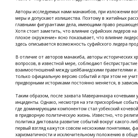
Авторы исследуемых нами манакибов, при изложении воп
меры и допускают излишества. Поэтому в житийных расс
главными фигурантами дела, имеющими право решающего 
Хотя стоит заметить, что влияние суфийских лидеров на
плохое окружение» ясно показывает, что влияние лидер
здесь описывается возможность суфийского лидера про
В отличие от авторов манакиба, авторы исторических хр
вопросов, в известной мере, соблюдают беспристрастие
взаимоотношений между шейбанидскими правителями и ли
только официальную версию событий и при этом не учит
придворными историками постоянно меняется, в зависим
Таким образом, после захвата Мавераннахра кочевыми у
инциденты. Однако, несмотря на эти прискорбные событи
где доминирующим компонентом стал узбекский кочевой
в придворную политическую жизнь. Известно, что религ
политика диктовала развитие событий вокруг какого-либ
первый взгляд кажутся совсем несхожими понятиями, фа
харизматичности и исключительному положению в общес