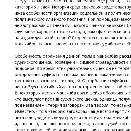
Следует отметить, что в последнем эпизоде речь идет о
категорию людей. История средневековья свидетельству
из-за особенности организации социальной и политичес
политического или иного послания. При помощи заказног
не застрахован от гнева суфийского шейха и не может 
случайный характер такого акта, однако фактически о
на индивидуальный террор? Скорее всего, они вдохновл
манакибов, не исключено, что некоторые суфийские ше
Особенность отражения данной темы в манакибах рассм
суфийского шейха. Последний – символ справедливости. 
подобное. Во время этих унизительных сцен он не теряе
оскорбление суфийского шейха плачевно заканчивается д
жестоко наказывает этих людей. Оскорбление суфийског
чести. Здесь житийный автор восторженно пишет об оче
В некоторых местах манакиба враги шейха обозначены с
кто выступает против суфийского шейха, однажды получ
под названием «теория заговора». Эта теория, то есть «
Известно, что в «теорию заговора» чаще всего верят 
читателя увидеть следы предвзятости у автора манакиб
идеального, совершенного человека, в лице суфийского
тезис о «хорошей религии и дурных людях», извративших