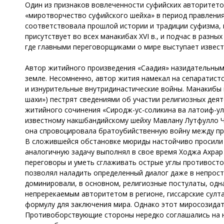
Один из признаков вовлеченности суфийских авторитето
«миротворчество суфийского шейха» в период правления
соответствовала прошлой истории и традиции суфизма, г
присутствует во всех манакибах XVI в., и подчас в разн
где главными переговорщиками о мире выступает известн
Автор житийного произведения «Саадия» назидательным 
земле. Несомненно, автор жития намекал на сепаратист
и изнурительные внутридинастические войны. Манакибы 
шахи») пестрят сведениями об участии религиозных деяте
житийного сочинения «Сиродж-ус-соликина ва латоиф-ул
известному накшбандийскому шейху Мавлану Лутфулло Чуст
она спровоцировала братоубийственную войну между п
В сложившейся обстановке мюриды настойчиво просили 
аналогичную задачу выполнял в свое время Ходжа Ахрар
переговоры и уметь сглаживать острые углы противосто
позволял наладить определенный диалог даже в непрост
доминировали, в основном, религиозные постулаты, одн
непререкаемым авторитетом в регионе, гиссарские султ
формулу для заключения мира. Однако этот миросозидат
Противоборствующие стороны нередко соглашались на н