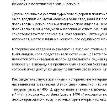
Кубравия в политическую жизнь региона.
Другим признаком участия суфийских лидеров в политич
было традицией в мусульманском обществе, начиная с э
правителям и региональным политическим лидерам. Пере
правителю стихи и получали аналогичный ответ. Манакиб
свидетельствует переписка вышеуказанного шейха Хусейн
авторитет, место и влияние конкретного суфийского ше
Исторические сведения указывают на высокую степень в
Шейбанидов, хотя представители остальных братств тож
являются отличительной чертой деятельности суфиев бр
вопросе у Накшбандия в прошлом был накоплен богатый о
который имел доступ ко двору правителя своей эпохи. Е
Как свидетельствуют житийные и исторические материал
наставниками правителей. В этой связи известно, что н
Тимуром (умер в 1405 г.). Другой влиятельный накшбанд
в 1447 г.). Ходжа Ахрор Вали (умер в 1490 г.) находился
иногда приводило к тому, что некоторые эмиры и их нас