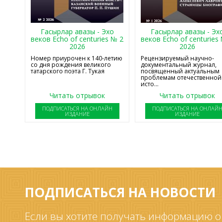
Гасырлар авазы - Эхо
Гасырлар авазы - Эх
веков Echo of centuries № 2
веков Echo of centuries
2026
2026
Номер приурочен к 140-летию
Рецензируемый научно-
со дня рождения великого
документальный журнал,
татарского поэта Г. Тукая
посвященный актуальным
проблемам отечественной
исто...
Читать отрывок
Читать отрывок
ПОДПИСАТЬСЯ НА ОНЛАЙН
ПОДПИСАТЬСЯ НА ОНЛАЙ
ИЗДАНИЕ
ИЗДАНИЕ
ПОДПИСАТЬСЯ НА НОВОСТИ
Если вы хотите получать информацию о