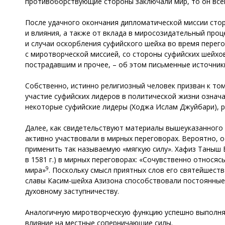
противоборствующие стороны заключали мир, то он всег
После удачного окончания дипломатической миссии стор
и влияния, а также от вклада в миросозидательный проц
и случаи оскорбления суфийского шейха во время перего
с миротворческой миссией, со стороны суфийских шейх
пострадавшим и прочее, – об этом письменные источник
Собственно, истинно религиозный человек призван к то
участие суфийских лидеров в политической жизни означ
некоторые суфийские лидеры (Ходжа Ислам Джуйбари), р
Далее, как свидетельствуют материалы вышеуказанного
активно участвовали в мирных переговорах. Вероятно, 
применить так называемую «мягкую силу». Хафиз Таныш 
в 1581 г.) в мирных переговорах: «Сочувственно относяс
9
мира»
. Поскольку смысл приятных слов его святейшест
славы Касим-шейха Азизона способствовали постоянные 
духовному заступничеству.
Аналогичную миротворческую функцию успешно выполнял
влияние на местные соперничающие силы.