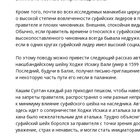
Кроме того, почти во всех исследуемых манакибах цирку
о высокой степени вовлеченности суфийских лидеров в 
правителе и плохих чиновниках. Внешняя, спокойная ви
Обычно, если правитель времени относился к суфийскому
высокопоставленного чиновника всегда бывала недруже
если в одних кругах суфийский лидер имел высокий социа
По этому поводу можно привести следующий рассказ авт
накшбандийскому шейху Ходже Исхаку Вали (умер в 1599
Последний, будучи в Балхе, получил письмо-приглашение 
и некоторую часть пути его несли в паланкине.
Хашим Султан каждый раз приходил пешком, чтобы навест
на запреты правителя, распространял о нем разные непр
к минимуму влияние суфийского шейха на наследника. Ав
здесь идет о соперничестве Ходжи Исхака и аталыка за в
хана было нежелательным для аталыка. Трудно объяснит
суфийский шейх боролся за правителя с точки зрения до
уважение, страх и ненависть, и могли стать инициаторам