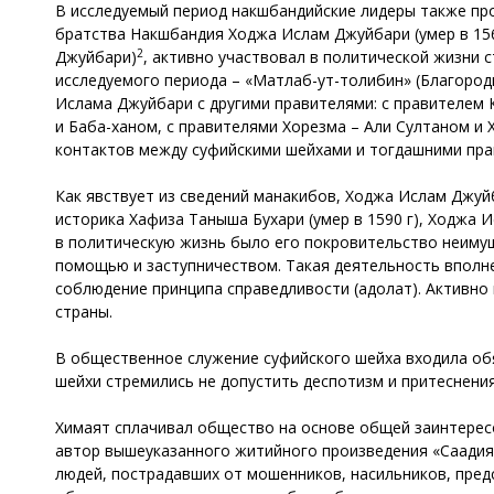
В исследуемый период накшбандийские лидеры также пр
братства Накшбандия Ходжа Ислам Джуйбари (умер в 156
2
Джуйбари)
, активно участвовал в политической жизни 
исследуемого периода – «Матлаб-ут-толибин» (Благород
Ислама Джуйбари с другими правителями: с правителем 
и Баба-ханом, с правителями Хорезма – Али Султаном и
контактов между суфийскими шейхами и тогдашними пра
Как явствует из сведений манакибов, Ходжа Ислам Джуй
историка Хафиза Таныша Бухари (умер в 1590 г), Ходжа
в политическую жизнь было его покровительство неимущ
помощью и заступничеством. Такая деятельность вполне
соблюдение принципа справедливости (адолат). Активно
страны.
В общественное служение cуфийского шейха входила обя
шейхи стремились не допустить деспотизм и притеснения
Химаят сплачивал общество на основе общей заинтерес
автор вышеуказанного житийного произведения «Саадия
людей, пострадавших от мошенников, насильников, пре