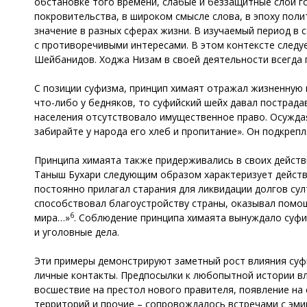
обстановке того времени, слабые и беззащитные слои г
покровительства, в широком смысле слова, в эпоху пол
значение в разных сферах жизни. В изучаемый период в
с противоречивыми интересами. В этом контексте след
Шейбанидов. Ходжа Низам в своей деятельности всегда 
С позиции суфизма, принцип химаят отражал жизненную 
что-либо у бедняков, то суфийский шейх давал пострад
населения отсутствовало имущественное право. Осуждая
забирайте у народа его хлеб и пропитание». Он подкреп
Принципа химаята также придерживались в своих действи
Таныш Бухари следующим образом характеризует действия
постоянно прилагал старания для ликвидации долгов сул
способствовал благоустройству страны, оказывал помо
6
мира…»
. Соблюдение принципа химаята вынуждало суфи
и уголовные дела.
Эти примеры демонстрируют заметный рост влияния суф
личные контакты. Предпосылки к любопытной истории вл
восшествие на престол нового правителя, появление на 
территорий и прочие – сопровождалось встречами с эмир