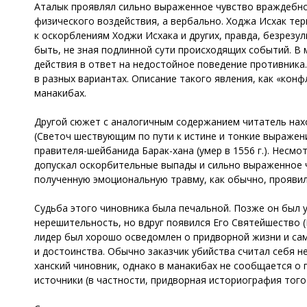
Аталык проявлял сильно выраженное чувство враждебно
физического воздействия, а вербально. Ходжа Исхак тер
к оскорблениям Ходжи Исхака и других, правда, безрезу
быть, не зная подлинной сути происходящих событий. В
действия в ответ на недостойное поведение противника.
в разных вариантах. Описание такого явления, как «кон
манакибах.
Другой сюжет с аналогичным содержанием читатель нах
(Светоч шествующим по пути к истине и тонкие выражен
правителя-шейбанида Барак-хана (умер в 1556 г.). Несм
допускал оскорбительные выпады и сильно выраженное 
полученную эмоциональную травму, как обычно, проявил
Судьба этого чиновника была печальной. Позже он был 
нерешительность, но вдруг появился Его Святейшество (
лидер был хорошо осведомлен о придворной жизни и сам
и достоинства. Обычно заказчик убийства считал себя н
ханский чиновник, однако в манакибах не сообщается о 
источники (в частности, придворная историография тог