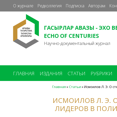
О журнале
Редколлегия
Подписка
Авторам
Кон
ГАСЫРЛАР АВАЗЫ - ЭХО В
ECHO OF CENTURIES
Научно-документальный журнал
ГЛАВНАЯ
ИЗДАНИЯ
СТАТЬИ
РУБРИКИ
Главная
»
Статьи
»
Исмоилов Л. Э. О с
Вы
здесь
ИСМОИЛОВ Л. Э.
ЛИДЕРОВ В ПОЛИ