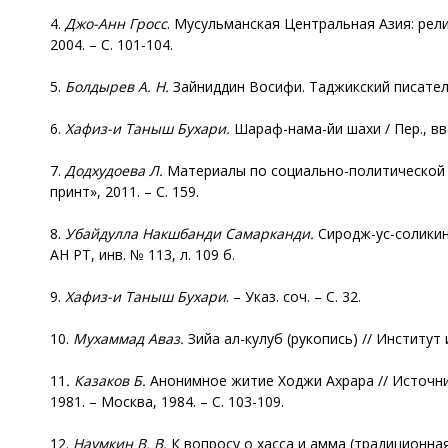
4.
Джо-Анн Гросс
. Мусульманская Центральная Азия: религ
2004. – С. 101-104.
5.
Болдырев А. Н.
Зайниддин Восифи. Таджикский писатель 
6.
Хафиз
-и Таныш Бухари.
Шараф-нама-йи шахи / Пер., введ
7.
Додхудоева
Л.
Материалы по социально-политической ис
принт», 2011. – С. 159.
8.
Убайдулла
Накшбанди Самарканди.
Сиродж-ус-соликин
АН РТ, инв. № 113, л. 109 б.
9.
Хафиз
-и Таныш Бухари
. – Указ. соч. – С. 32.
10.
Мухаммад Аваз.
Зийа ал-кулуб (рукопись) // Институт
11
. Казаков Б.
Анонимное житие Ходжи Ахрара // Источни
1981. – Москва, 1984. – С. 103-109.
12.
Наумкин
В. В.
К вопросу о хасса и амма (традиционная