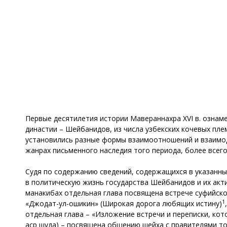
Первые десятилетия истории Мавераннахра XVI в. ознам
династии – Шейбанидов, из числа узбекских кочевых пл
установились разные формы взаимоотношений и взаимод
жанрах письменного наследия того периода, более всего
Судя по содержанию сведений, содержащихся в указанны
в политическую жизнь государства Шейбанидов и их акти
манакибах отдельная глава посвящена встрече суфийско
1
«Джодат-ул-ошикин» (Широкая дорога любящих истину)
отдельная глава – «Изложение встречи и переписки, кот
аср шуда) – посвящена общению шейха с правителями то