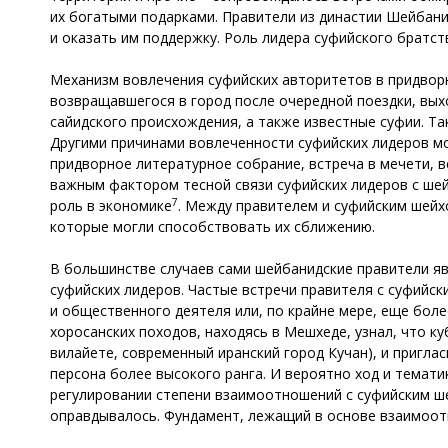
их богатыми подарками. Правители из династии Шейбан
и оказать им поддержку. Роль лидера суфийского братст
Механизм вовлечения суфийских авторитетов в придворн
возвращавшегося в город после очередной поездки, вых
сайидского происхождения, а также известные суфии. Т
Другими причинами вовлеченности суфийских лидеров мо
придворное литературное собрание, встреча в мечети, в
важным фактором тесной связи суфийских лидеров с ше
7
роль в экономике
. Между правителем и суфийским шейх
которые могли способствовать их сближению.
В большинстве случаев сами шейбанидские правители яв
суфийских лидеров. Частые встречи правителя с суфийск
и общественного деятеля или, по крайне мере, еще боле
хоросанских походов, находясь в Мешхеде, узнал, что к
вилайете, современный иранский город Кучан), и пригла
персона более высокого ранга. И вероятно ход и темат
регулировании степени взаимоотношений с суфийским ше
оправдывалось. Фундамент, лежащий в основе взаимоот