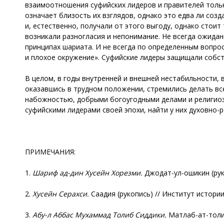
взаимоотношения суфийских лидеров и правителей тольк
означает близость их взглядов, однако это едва ли со
и, естественно, получали от этого выгоду, однако стоит
возникали разногласия и непонимание. Не всегда ожидан
принципах шариата. И не всегда по определенным вопрос
и плохое окружение». Суфийские лидеры защищали собст
В целом, в годы внутренней и внешней нестабильности, 
оказавшись в трудном положении, стремились делать все
набожностью, добрыми богоугодными делами и религиоз
суфийскими лидерами своей эпохи, найти у них духовно-
ПРИМЕЧАНИЯ:
1.
Шариф ад-дин Хусейн Хорезми.
Джодат-ул-ошикин (рук
2.
Хусейн Серахси.
Саадия (рукопись) // Институт истории
3.
Абу-л Аббас Мухаммад Толиб Сиддики.
Матлаб-ат-толиб