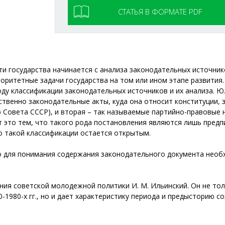
СТАТЬЯ В ФОРМАТЕ PDF
 государства начинается с анализа законодательных источнико
ритетные задачи государства на том или ином этапе развития.
ду классификации законодательных источников и их анализа. Ю.
обственно законодательные акты, куда она относит конституции,
о Совета СССР), и вторая – так называемые партийно-­правовы
т это тем, что такого рода постановления являются лишь пре
о такой классификации остается открытым.
что для понимания содержания законодательного документа нео
ния советской молодежной политики И. М. Ильинский. Он не тол
1980-х гг., но и дает характеристику периода и предысторию со