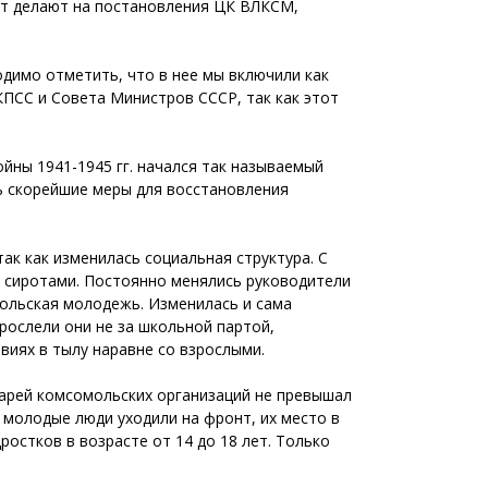
ент делают на постановления ЦК ВЛКСМ,
одимо отметить, что в нее мы включили как
ПСС и Совета Министров СССР, так как этот
­ны 1941-1945 гг. начался так называемый
ь скорейшие меры для восстановления
ак как изменилась социальная структура. С
ь сиротами. Постоянно менялись руководители
мольская молодежь. Изменилась и сама
рослели они не за школьной партой,
виях в тылу наравне со взрослыми.
тарей комсомольских организаций не превышал
 молодые люди уходили на фронт, их место в
ростков в возрасте от 14 до 18 лет. Только