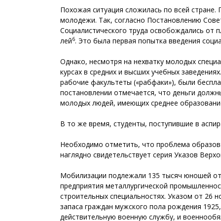
Похожая ситуация сложилась по всей стране. 
молодежи. Так, согласно Постановлению Совета
Социалистического труда освобождались от пл
6
лей
. Это была первая попытка введения соци
Однако, несмотря на нехватку молодых специа
курсах в средних и высших учебных заведениях
рабочие факультеты («рабфаки»), были беспла
постановлении отмечается, что деньги должн
молодых людей, имеющих среднее образование
В то же время, студенты, поступившие в аспи
Необходимо отметить, что проблема образова
наглядно свидетельствует серия Указов Верхо
Мобилизации подлежали 135 тысяч юношей от 
предприятия металлургической промышленности
строительных специальностях. Указом от 26 н
запаса граждан мужского пола рождения 1925,
действительную военную службу, и военнообяз