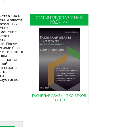
ства 1940-
СТАТЬЯ ПРЕДСТАВЛЕНА В
шений власти
ИЗДАНИИ
дательных
ления
изменение
оляют
сти,
ти. После
усилие было
 и сельского
лном
льзования
орой
 в стране
ства.
 в
ьзуется ее
ГАСЫРЛАР АВАЗЫ - ЭХО ВЕКОВ
3 2019