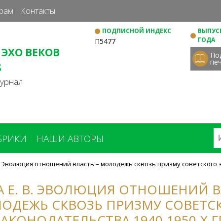
Перейти
рам
Контакты
к
ПОДПИСНОЙ ИНДЕКС
ВЫПУСК
основному
ГОДА
П5477
содержанию
 ЭХО ВЕКОВ
По
пе
S
журнал
БРИКИ
НАШИ АВТОРЫ
. Эволюция отношений власть – молодежь сквозь призму советского з
А Е. В. ЭВОЛЮЦИЯ ОТНОШЕНИЙ В
ОДЕЖЬ СКВОЗЬ ПРИЗМУ СОВЕТС
ЗАКОНОДАТЕЛЬСТВА 1940-1950-Х ГГ