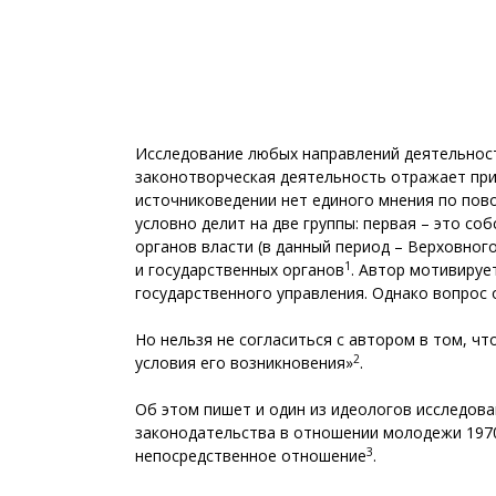
Исследование любых направлений деятельности
законотворческая деятельность отражает прио
источниковедении нет единого мнения по пово
условно делит на две группы: первая – это с
органов власти (в данный период – Верховног
1
и государственных органов
. Автор мотивируе
государственного управления. Однако вопрос 
Но нельзя не согласиться с автором в том, 
2
условия его возникновения»
.
Об этом пишет и один из идеологов исследова
законодательства в отношении молодежи 1970-
3
непосредственное отношение
.