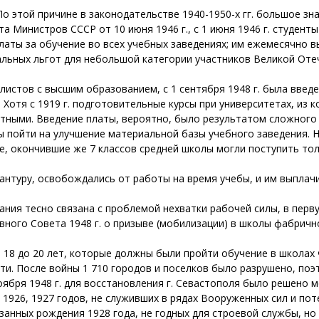
По этой причине в законодательстве 1940-1950-х гг. большое з
 Министров СССР от 10 июня 1946 г., с 1 июня 1946 г. студент
аты за обучение во всех учебных заведениях; им ежемесячно в
альных льгот для небольшой категории участников Великой Отеч
листов с высшим образованием, с 1 сентября 1948 г. была введ
. Хотя с 1919 г. подготовительные курсы при университетах, из
тными. Введение платы, вероятно, было результатом сложного 
ы пойти на улучшение материальной базы учебного заведения. Н
, окончившие же 7 классов средней школы могли поступить тол
рантуру, освобождались от работы на время учебы, и им выплач
ния тесно связана с проблемой нехватки рабочей силы, в перв
вного Совета 1948 г. о призыве (мобилизации) в школы фабрично
18 до 20 лет, которые должны были пройти обучение в школах 
. После вой­ны 1 710 городов и поселков было разрушено, поэт
оября 1948 г. для восстановления г. Севастополя было решено 
 1926, 1927 годов, не служивших в рядах Вооруженных сил и пот
анных рождения 1928 года, не годных для строевой службы, но 