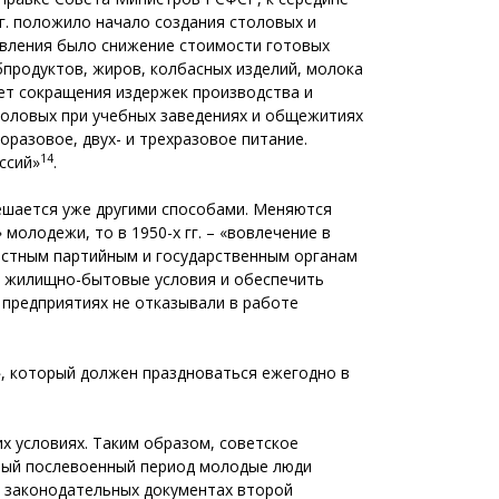
 г. положило начало создания столовых и
новления было снижение стоимости готовых
бпродуктов, жиров, колбасных изделий, молока
чет сокращения издержек производства и
толовых при учебных заведениях и общежитиях
разовое, двух- и трехразовое питание.
14
ссий»
.
решается уже другими способами. Меняются
молодежи, то в 1950-х гг. – «вовлечение в
естным партийным и государственным органам
 жилищно-­бытовые условия и обеспечить
предприятиях не отказывали в работе
, который должен праздноваться ежегодно в
х условиях. Таким образом, советское
елый послевоенный период молодые люди
В законодательных документах второй