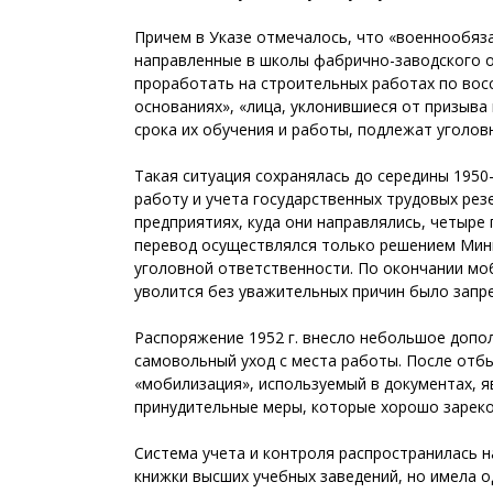
Причем в Указе отмечалось, что «военнообяза
направленные в школы фабрично-­заводского 
проработать на строительных работах по восс
основаниях», «лица, уклонившиеся от призыва
срока их обучения и работы, подлежат уголов
Такая ситуация сохранялась до середины 1950
работу и учета государственных трудовых ре
предприятиях, куда они направлялись, четыре 
перевод осуществлялся только решением Мини
уголовной ответственности. По окончании моб
уволится без уважительных причин было зап
Распоряжение 1952 г. внесло небольшое допо
самовольный уход с места работы. После отб
«мобилизация», используемый в документах, я
принудительные меры, которые хорошо зареком
Система учета и контроля распространилась н
книжки высших учебных заведений, но имела о