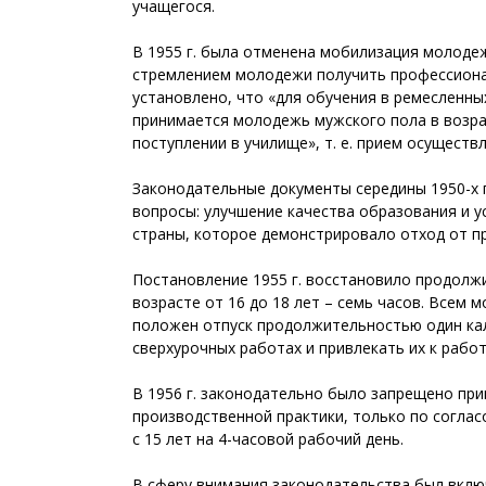
учащегося.
В 1955 г. была отменена мобилизация молоде
стремлением молодежи получить профессионал
установлено, что «для обучения в ремесленн
принимается молодежь мужского пола в возрас
поступлении в училище», т. е. прием осущест
Законодательные документы середины 1950-х 
вопросы: улучшение качества образования и 
страны, которое демонстрировало отход от п
Постановление 1955 г. восстановило продолжи
возрасте от 16 до 18 лет – семь часов. Всем 
положен отпуск продолжительностью один кал
сверхурочных работах и привлекать их к рабо
В 1956 г. законодательно было запрещено прин
производственной практики, только по согла
с 15 лет на 4-часовой рабочий день.
В сферу внимания законодательства был вклю