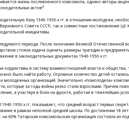
матривается жизнь послевоенного комсомола, однако авторы акц
4
конодательных актов
.
одательную базу 1940-1950-х гг. в отношении молодежи, необх
 Верховного Совета СССР, так и совместные постановления ЦК К
нодательной инициативы.
едуемого периода. После окончания Великой Отечественной вой
дарством стояла задача оценить размеры трагедии и предпринят
жение в законодательных документах 1940-1950-х гг.
ые коррективы в систему взаимоотношений власти и общества, т
сложно было найти работу. Огромное количество детей осталис
ле и молодежных организаций. Значительно «помолодела» комсо
ти, которые за годы вой­ны резко стали взрослыми. Причем повз
ление, а участвуя в боях на фронте, работая в тяжелейших усло
940-1950-х гг. показывает, что средний возраст первых секре
зование в рамках неполной средней школы. По достижении 18 лет
. на 60% Татарская комсомольская организация состояла из под