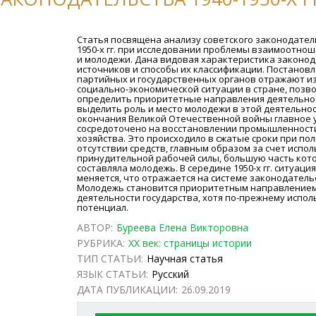
Статья посвящена анализу советского законодатель
1950-х гг. при исследовании проблемы взаимоотно
и молодежи. Дана видовая характеристика законо
источников и способы их классификации. Постанов
партийных и государственных органов отражают 
социально-­экономической ситуации в стране, позв
определить приоритетные направления деятельно
выделить роль и место молодежи в этой деятельнос
окончания Великой Отечественной вой­ны главное 
сосредоточено на восстановлении промышленности
хозяйства. Это происходило в сжатые сроки при по
отсутствии средств, главным образом за счет испо
принудительной рабочей силы, большую часть кот
составляла молодежь. В середине 1950-х гг. ситуация
меняется, что отражается на системе законодатель
Молодежь становится приоритетным направлением
деятельности государства, хотя по-прежнему испол
потенциал.
АВТОР:
Буреева Елена Викторовна
РУБРИКА:
ХХ век: страницы истории
ТИП СТАТЬИ:
Научная статья
ЯЗЫК СТАТЬИ:
Русский
ДАТА ПУБЛИКАЦИИ:
26.09.2019