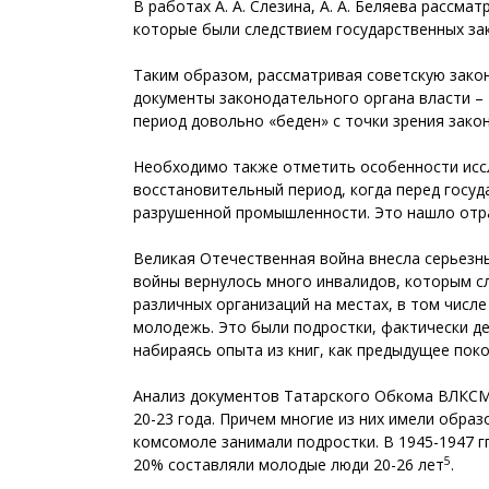
В работах А. А. Слезина, А. А. Беляева расс
которые были следствием государственных за
Таким образом, рассматривая советскую закон
документы законодательного органа власти –
период довольно «беден» с точки зрения зако
Необходимо также отметить особенности иссл
восстановительный период, когда перед госу
разрушенной промышленности. Это нашло отра
Великая Отечественная вой­на внесла серьезн
вой­ны вернулось много инвалидов, которым 
различных организаций на местах, в том чис
молодежь. Это были подростки, фактически де
набираясь опыта из книг, как предыдущее поко
Анализ документов Татарского Обкома ВЛКСМ 1
20-23 года. Причем многие из них имели обра
комсомоле занимали подростки. В 1945-1947 гг
5
20% составляли молодые люди 20-26 лет
.