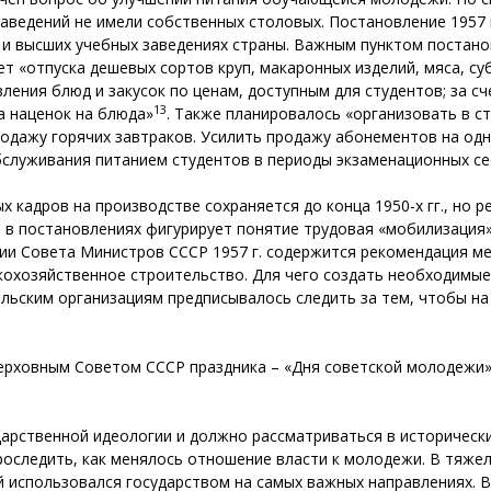
 заведений не имели собственных столовых. Постановление 1957
их и высших учебных заведениях страны. Важным пунктом поста
ет «отпуска дешевых сортов круп, макаронных изделий, мяса, су
вления блюд и закусок по ценам, доступным для студентов; за с
13
а наценок на блюда»
. Также планировалось «организовать в с
одажу горячих завтраков. Усилить продажу абонементов на одно
служивания питанием студентов в периоды экзаменационных се
кадров на производстве сохраняется до конца 1950-х гг., но 
. в постановлениях фигурирует понятие трудовая «мобилизация» 
ии Совета Министров СССР 1957 г. содержится рекомендация м
охозяйственное строительство. Для чего создать необходимые
ьским организациям предписывалось следить за тем, чтобы на 
ерховным Советом СССР праздника – «Дня советской молодежи»
арственной идеологии и должно рассматриваться в исторически
 проследить, как менялось отношение власти к молодежи. В тяж
й использовался государством на самых важных направлениях. 