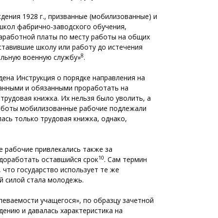
ения 1928 г., призванные (мобилизованные) и
кол фабрично-­заводского обучения,
заработной платы по месту работы на общих
ставившие школу или работу до истечения
8
ельную военную службу»
.
едена Инструкция о порядке направления на
ванными и обязанными проработать на
 трудовая книжка. Их нельзя было уволить, а
работы мобилизованные рабочие подлежали
лась только трудовая книжка, однако,
е рабочие привлекались также за
10
 доработать оставшийся срок
. Сам термин
 что государство использует те же
й силой стала молодежь.
спеваемости учащегося», по образцу зачетной
дению и давалась характеристика на