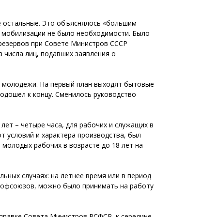
е остальные. Это объяснялось «большим
в мобилизации не было необходимости. Было
 резервов при Совете Министров СССР
з числа лиц, подавших заявления о
к молодежи. На первый план выходят бытовые
подошел к концу. Сменилось руководство
лет – четыре часа, для рабочих и служащих в
от условий и характера производства, был
молодых рабочих в возрасте до 18 лет на
льных случаях: на летнее время или в период
рофсоюзов, можно было принимать на работу
правке Совета Министров РСФСР, к середине