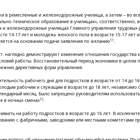
жи в ремесленные и железнодорожные училища, а затем – во вс
ьно-­техническое образование в училищах», соответственно, 
ых и железнодорожных училищах Главного управления трудовых
те 14-17 лет и молодежь женского пола в возрасте 15-17 лет и
11
вляется на основании подачи заявления по желанию
.
гг. наглядно демонстрируют изменение отношения государства 
условий работы. Восстановительный период экономики в целом 
режних директивных форм управления.
тельность рабочего дня для подростков в возрасте от 14 до 16 
молодым рабочим и служащим в возрасте до 18 лет, независимо 
ендарный месяц. Было запрещено руководителям использовать 
12
те в ночных сменах
.
имать на работу подростков в возрасте до 16 лет. В исключите
сованию с фабричными, заводскими или местными комитетами п
чен вопрос об улучшении питания обучающейся молодежи. По с