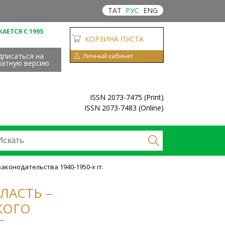
ТАТ
РУС
ENG
АЕТСЯ С 1995
КОРЗИНА ПУСТА
дписаться на
Личный кабинет
чатную версию
ISSN 2073-7475 (Print)
ISSN 2073-7483 (Online)
аконодательства 1940-1950-х гг.
ЛАСТЬ –
КОГО
.