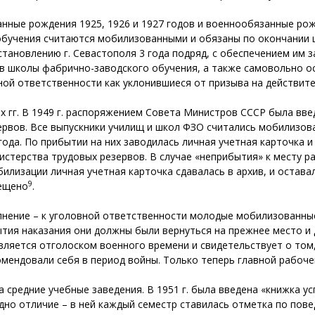
нные рождения 1925, 1926 и 1927 годов и военнообязанные рожд
обучения считаются мобилизованными и обязаны по окончании ш
тановлению г. Севастополя 3 года подряд, с обеспечением им 
 в школы фабрично-­заводского обучения, а также самовольно о
ной ответственности как уклонившиеся от призыва на действит
-х гг. В 1949 г. распоряжением Совета Министров СССР была вв
зервов. Все выпускники училищ и школ ФЗО считались мобилизо
года. По прибытии на них заводилась личная учетная карточка и
стерства трудовых резервов. В случае «неприбытия» к месту 
илизации личная учетная карточка сдавалась в архив, и остава
9
рещено
.
лнение – к уголовной ответственности молодые мобилизованны
ытия наказания они должны были вернуться на прежнее место и
вляется отголоском военного времени и свидетельствует о том,
ендовали себя в период вой­ны. Только теперь главной рабоче
а средние учебные заведения. В 1951 г. была введена «книжка у
дно отличие – в ней каждый семестр ставилась отметка по пове