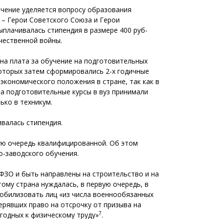
начение уделяется вопросу образования
ы – Герои Советского Союза и Герои
ыплачивалась стипендия в размере 400 руб­
ественной вой­ны.
ена плата за обучение на подготовительных
 которых затем сформировались 2-х годичные
экономического положения в стране, так как в
а подготовительные курсы в вуз принимали
ько в техникум.
ивалась стипендия.
ую очередь квалифицированной. Об этом
-­заводского обучения.
ФЗО и быть направлены на строительство и на
ому страна нуждалась, в первую очередь, в
мобилизовать лиц «из числа военнообязанных
ерявших право на отсрочку от призыва на
7
годных к физическому труду»
.