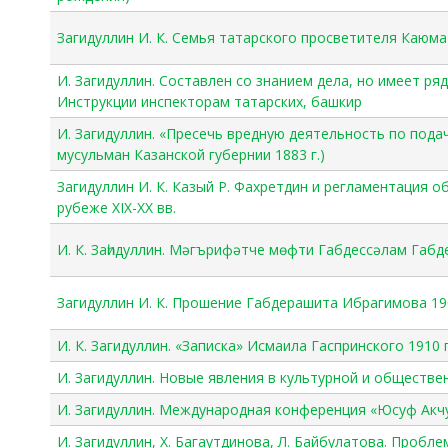
Загидуллин И. К. Семья татарского просветителя Каюм
И. Загидуллин. Составлен со знанием дела, но имеет р
Инструкции инспекторам татарских, башкир
И. Загидуллин. «Пресечь вредную деятельность по под
мусульман Казанской губернии 1883 г.)
Загидуллин И. К. Казый Р. Фахретдин и регламентация 
рубеже XIX-XX вв.
И. К. Заһидуллин. Мәгърифәтче мөфти Габдессәлам Габд
Загидуллин И. К. Прошение Габдерашита Ибрагимова 190
И. К. Загидуллин. «Записка» Исмаила Гаспринского 1910 г
И. Загидуллин. Новые явления в культурной и обществен
И. Загидуллин. Международная конференция «Юсуф Акчу
И. Загидуллин, Х. Багаутдинова, Л. Байбулатова. Пробл