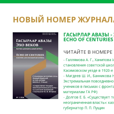
НОВЫЙ НОМЕР ЖУРНАЛ
ГАСЫРЛАР АВАЗЫ -
ECHO OF CENTURIES 
ЧИТАЙТЕ В НОМЕРЕ
- Галлямова А. Г., Ханипова
становления советской шко
Касимовском уезде в 1920-е 
- Магдеев Ш. И., Банникова Н
Экстремальная повседневно
учеников в письмах с фронта
материалам ГА РФ)
- Долгов Е. Б. «Существует 
неограниченная власть»: ка
губернатор П. П. Пущин