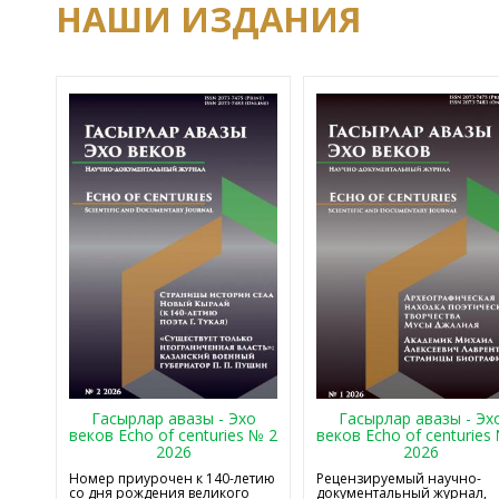
НАШИ ИЗДАНИЯ
Гасырлар авазы - Эхо
Гасырлар авазы - Эх
веков Echo of centuries № 2
веков Echo of centuries
2026
2026
Номер приурочен к 140-летию
Рецензируемый научно-
со дня рождения великого
документальный журнал,