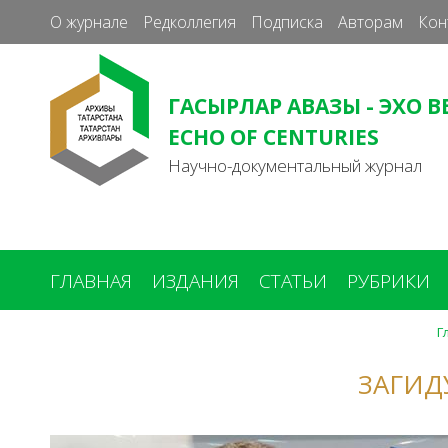
О журнале
Редколлегия
Подписка
Авторам
Кон
ГАСЫРЛАР АВАЗЫ - ЭХО В
ECHO OF CENTURIES
Научно-документальный журнал
ГЛАВНАЯ
ИЗДАНИЯ
СТАТЬИ
РУБРИКИ
Г
Вы
здесь
ЗАГИД