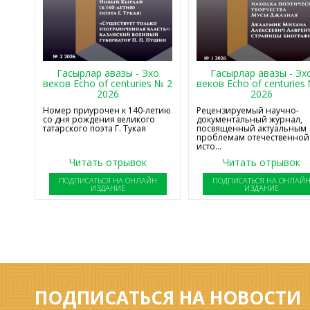
Гасырлар авазы - Эхо
Гасырлар авазы - Эх
веков Echo of centuries № 2
веков Echo of centuries
2026
2026
Номер приурочен к 140-летию
Рецензируемый научно-
со дня рождения великого
документальный журнал,
татарского поэта Г. Тукая
посвященный актуальным
проблемам отечественной
исто...
Читать отрывок
Читать отрывок
ПОДПИСАТЬСЯ НА ОНЛАЙН
ПОДПИСАТЬСЯ НА ОНЛАЙ
ИЗДАНИЕ
ИЗДАНИЕ
ПОДПИСАТЬСЯ НА НОВОСТИ