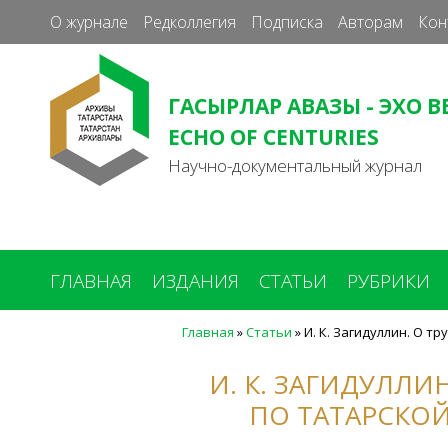
О журнале
Редколлегия
Подписка
Авторам
Кон
ГАСЫРЛАР АВАЗЫ - ЭХО В
ECHO OF CENTURIES
Научно-документальный журнал
ГЛАВНАЯ
ИЗДАНИЯ
СТАТЬИ
РУБРИКИ
Главная
»
Статьи
»
И. К. Загидуллин. О 
Вы
здесь
И. К. ЗАГИДУЛЛ
ПО ТАТАРСКОЙ