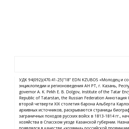
УДК 94(092)(470.41-25)”18” EDN KZUBOS «Молодец и собою и делами!»: казанский гражданский губернатор А. К. Пирх Е. Б. Долгов, Институт татарской энциклопедии и регионоведения АН РТ, г. Казань, Республика Татарстан, Российская Федерация “Well done both in himself and in deeps!”: the Kazan civil governor A. K. Pirkh E. B. Dolgov, Institute of the Tatar Encyclopaedia and Regional Studies of the Academy of Sciences of the Republic of Tatarstan, Kazan, the Republic of Tatarstan, the Russian Federation Аннотация Статья посвящена изучению жизни и деятельности казанского губернатора Николаевской эпохи второй четверти XIX столетия барона Альберта Карловича Пирха. На основе анализа литературы и введения в широкий научный оборот разнообразных архивных источников, раскрываются страницы биографии этого типичного представителя своего времени – героя Отечественной вой­ны 1812 г. и заграничных походов русских войск в 1813-1814 гг., начальника казанского гарнизона и руководителя края в 1830-1831 гг., организатора образцового хозяйства в Спасском уезде Казанской губернии. Назначение на пост губернатора являлось ответственным актом центральной власти, ибо по тому, кто появлялся в качестве «хозяина» российской провинции, дворянское и городское общества судили о политике государства в отношении своей территории. При Николае I власть главы губернской администрации была очень весомой и потому основным источником формирования кадров высшего звена на местах стало офицерство как достаточно грамотный класс, имеющий опыт военно-административного управления. На примере Казанского края раскрываются проблемы функционирования института губернаторства в России первой трети XIX в., дается характеристика одному из его представителей. Abstract This article is devoted to the study of the life and work of the Kazan governor of the Nikolaev era of the second quarter of the XIX century, Baron Albert Karlovich Pirkh. Based on the analysis and introduction into a wide scientific circulation of the various sources, including archival, as well as literature, the author of this article describes the pages of the biography of this typical representative of his time – the hero of the Patriotic War of 1812 and the foreign campaigns of the Russian troops in 1813-1814, the head of the Kazan garrison and the head of the region in 1830-1831, the organizer of an exemplary economy in the Spassky district of the Kazan province. The appointment to the post of the governor was a responsible act of the central government, because by who appeared as the «master» of the Russian province, noble and urban society judged the policy of the state with respect to its territory. Under Nicholas I, the power of the head of the provincial administration was very large and therefore the main source of the formation of top-level cadres in the localities was the officer corps as a fairly literate class with experience in military administration. On the example of the Kazan region, the problems of the functioning of the institution of governorship in Russia in the first third of the XIXth century are revealed, also the author of this article gives a description to one of its representatives. Ключевые слова Альберт Карлович Пирх, Российская империя, Казанская губерния, Спасский уезд, Казань, генеалогия, институт губернаторства, казанский губернатор. Keywords Albert Karlovich Pirkh, the Russian Empire, the Kazan province, the Spassky district, Kazan, genealogy, institute of governorship, the Kazan governor. Род Пирхов известен в России с XVIII столетия. Альберт (Алфер) родился в 1790 г. в Санкт-Петербурге в семье барона Карла Франца Альбрехта Пирха (1745-1791) и Елены Ивановны, урожденной 