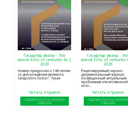
Гасырлар авазы - Эхо
Гасырлар авазы - Эх
веков Echo of centuries № 2
веков Echo of centuries
2026
2026
Номер приурочен к 140-летию
Рецензируемый научно-
со дня рождения великого
документальный журнал,
татарского поэта Г. Тукая
посвященный актуальным
проблемам отечественной
исто...
Читать отрывок
Читать отрывок
ПОДПИСАТЬСЯ НА ОНЛАЙН
ПОДПИСАТЬСЯ НА ОНЛАЙ
ИЗДАНИЕ
ИЗДАНИЕ