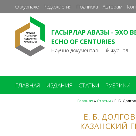
О журнале
Редколлегия
Подписка
Авторам
Кон
ГАСЫРЛАР АВАЗЫ - ЭХО В
ECHO OF CENTURIES
Научно-документальный журнал
ГЛАВНАЯ
ИЗДАНИЯ
СТАТЬИ
РУБРИКИ
Главная
»
Статьи
»
Е. Б. Долг
Вы
здесь
Е. Б. ДОЛГО
КАЗАНСКИЙ Г