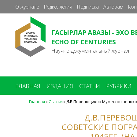
О журнале
Редколлегия
Подписка
Авторам
Кон
ГАСЫРЛАР АВАЗЫ - ЭХО В
ECHO OF CENTURIES
Научно-документальный журнал
ГЛАВНАЯ
ИЗДАНИЯ
СТАТЬИ
РУБРИКИ
Главная
»
Статьи
»
Д.В.Перевощиков Мужество непокоре
Вы
здесь
Д.В.ПЕРЕВО
СОВЕТСКИЕ ПОГРА
1945ГГ. (