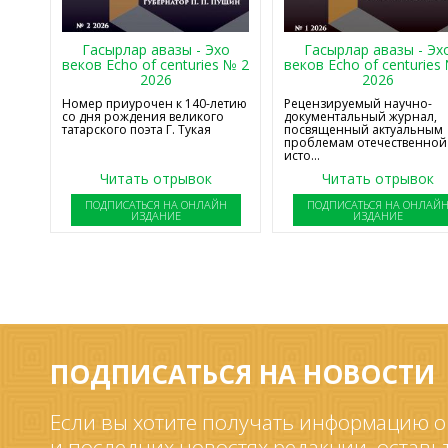
Гасырлар авазы - Эхо
Гасырлар авазы - Эх
веков Echo of centuries № 2
веков Echo of centuries
2026
2026
Номер приурочен к 140-летию
Рецензируемый научно-
со дня рождения великого
документальный журнал,
татарского поэта Г. Тукая
посвященный актуальным
проблемам отечественной
исто...
Читать отрывок
Читать отрывок
ПОДПИСАТЬСЯ НА ОНЛАЙН
ПОДПИСАТЬСЯ НА ОНЛАЙ
ИЗДАНИЕ
ИЗДАНИЕ
ПОДПИСАТЬСЯ НА НОВОСТИ
Если вы хотите получать информацию о
и последних новостях редакции, оставь