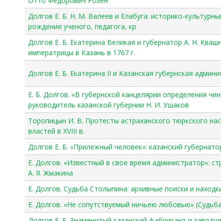
Отто Федорович Розен
Долгов Е. Б. Н. М. Валеев и Елабуга: историко-культурн
рождения ученого, педагога, кр
Долгов Е. Б. Екатерина Великая и губернатор А. Н. Ква
императрицы в Казань в 1767 г.
Долгов Е. Б. Екатерина II и Казанская губернская админ
Е. Б. Долгов. «В губернской канцелярии определения чи
руководитель казанской губернии Н. И. Ушаков
Торопицын И. В. Протесты астраханского тюркского нас
властей в XVIII в.
Долгов Е. Б. «Прилежный человек»: казанский губернатор
Е. Долгов. «Известный в свое время администратор»: с
А. Я. Жмакина
Е. Долгов. Судьба Столыпина: архивные поиски и находк
Е. Долгов. «Не сопутствуемый ничьею любовью» (Судьба
Долгов Е. Б. Знаменитый казанский фабрикант и заводчи