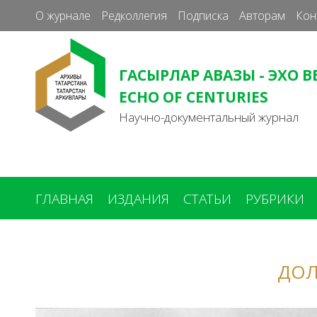
О журнале
Редколлегия
Подписка
Авторам
Кон
ГАСЫРЛАР АВАЗЫ - ЭХО В
ECHO OF CENTURIES
Научно-документальный журнал
ГЛАВНАЯ
ИЗДАНИЯ
СТАТЬИ
РУБРИКИ
Вы
здесь
ДОЛ