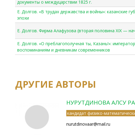
документы о междуцарствии 1825 г.
Е. Долгов. «В трудах державства и войны»: казанские 
эпохи
Е. Долгов. Фирма Алафузова (вторая половина XIX — на
Е. Долгов. «О преблагополучная ты, Казань!»: император
воспоминаниям и дневникам современников
С
т
ДРУГИЕ АВТОРЫ
р
а
НУРУТДИНОВА АЛСУ Р
н
и
кандидат физико-математически
ц
nurutdinovaar@mail.ru
ы