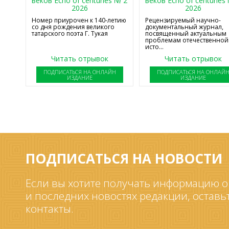
веков Echo of centuries № 2
веков Echo of centuries
2026
2026
Номер приурочен к 140-летию
Рецензируемый научно-
со дня рождения великого
документальный журнал,
татарского поэта Г. Тукая
посвященный актуальным
проблемам отечественной
исто...
Читать отрывок
Читать отрывок
ПОДПИСАТЬСЯ НА ОНЛАЙН
ПОДПИСАТЬСЯ НА ОНЛАЙ
ИЗДАНИЕ
ИЗДАНИЕ
ПОДПИСАТЬСЯ НА НОВОСТИ
Если вы хотите получать информацию о
и последних новостях редакции, оставь
контакты.