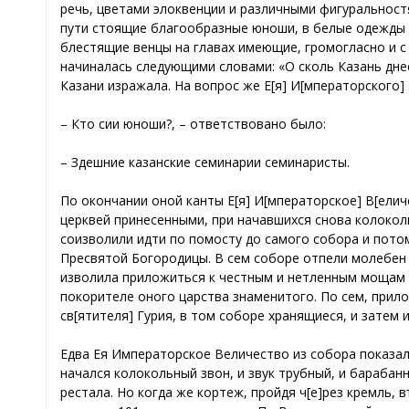
речь, цветами элоквенции и различными фигуральнос
пути стоящие благообразные юноши, в белые одежды о
блестящие венцы на главах имеющие, громогласно и с
начиналась следующими словами: «О сколь Казань днес
Казани изражала. На вопрос же Е[я] И[мператорского] 
– Кто сии юноши?, – ответствовано было:
– Здешние казанские семинарии семинаристы.
По окончании оной канты Е[я] И[мператорское] В[елич
церквей принесенными, при начавшихся снова колоколь
соизволили идти по помосту до самого собора и пот
Пресвятой Богородицы. В сем соборе отпели молебен 
изволила приложиться к честным и нетленным мощам с
покорителе оного царства знаменитого. По сем, прило
св[ятителя] Гурия, в том соборе хранящиеся, и затем и
Едва Ея Императорское Величество из собора показал
начался колокольный звон, и звук трубный, и барабанн
рестала. Но когда же кортеж, пройдя ч[е]рез кремль,