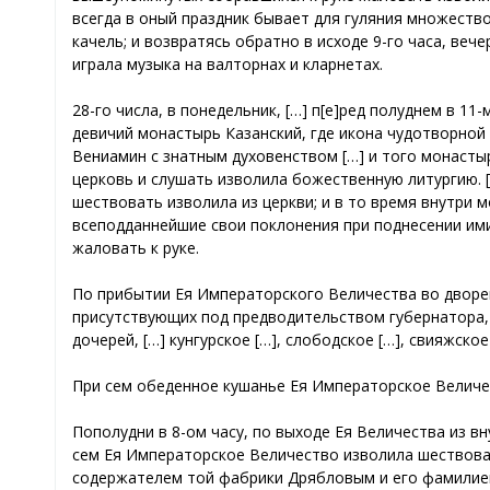
всегда в оный праздник бывает для гуляния множеств
качель; и возвратясь обратно в исходе 9-го часа, веч
играла музыка на валторнах и кларнетах.
28-го числа, в понедельник, […] п[е]ред полуднем в 1
девичий монастырь Казанский, где икона чудотворной
Вениамин с знатным духовенством […] и того монастыр
церковь и слушать изволила божественную литургию. [
шествовать изволила из церкви; и в то время внутри 
всеподданнейшие свои поклонения при поднесении ими
жаловать к руке.
По прибытии Ея Императорского Величества во дворец
присутствующих под предводительством губернатора, [
дочерей, […] кунгурское […], слободское […], свияжское
При сем обеденное кушанье Ея Императорское Величест
Пополудни в 8-ом часу, по выходе Ея Величества из в
сем Ея Императорское Величество изволила шествоват
содержателем той фабрики Дрябловым и его фамилиею.