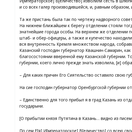
И[мператорское] В[еличество] изволили сесть в шлюпк
и со всех галер производившейся, и, равным образом, 
Та же пристань была так по чертежу надворного совет
На нижнем ближайшем к берегу отделении стояли тогда
знатнейшие города особы. На верхнем же отделении п
штаб- и обер-офицеры, а также и купечество находились
вся внутренность Кремля множеством народа, собравш
Казанский господин губернатор Квашнин-Самарин, как 
благосостоянии вверенной ему Казанской губернии. Тог
губернии, коего лично прежде знать изволила, [и] обр
– Для каких причин Его Сиятельство оставило свою гу
На сие господин губернатор Оренбургской губернии о
– Единственно для того прибыл я в град Казань из от
государыни.
[О прибытии князя Путятина в Казань… видно из писем 
По сем Е[я] И[мператорское] В[еличество] со всею с