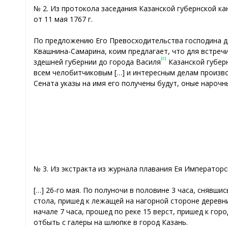
№ 2. Из протокола заседания Казанской губернской к
от 11 мая 1767 г.
По предложению Его Превосходительства господина де
Квашнина-Самарина, коим предлагает, что для встреч
[2]
здешней губернии до города Василя
Казанской губерн
всем челобитчиковым […] и интересным делам произво
Сената указы на имя его получены будут, оные нарочн
№ 3. Из экстракта из журнала плавания Ея Императорс
[…] 26-го мая. По полуночи в половине 3 часа, снявшис
стола, пришед к лежащей на нагорной стороне деревни 
начале 7 часа, прошед по реке 15 верст, пришед к гор
отбыть с галеры на шлюпке в город Казань.