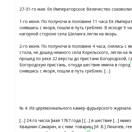
27-31-го мая. Ея Императорское Величество соизволил
1-го июня. По полуночи в половине 11 часа Ея Императ
снявшись с якоря, пошли в путь греблею. В исходе 9 ч
нагорной стороне села Шеланга легли на якорь.
2-го июня. По полуночи в половине 4 часа, снялись с я
стола, не дошед немного села Корельского, легли на як
прошед по реке 22 версты до пристани Богородской, г
[
Богородскую пристань, откуда шествие имела в город
снявшись с якоря, пошли в путь греблею. […]
№ 4. Из церемониального камер-фурьерского журнала 
[…] 24-го числа [мая 1767 года.] […] в шествие […] ми
Квашнин-Самарин, и с ним: товарищ [И. В.] Лихачев, ге
[4]