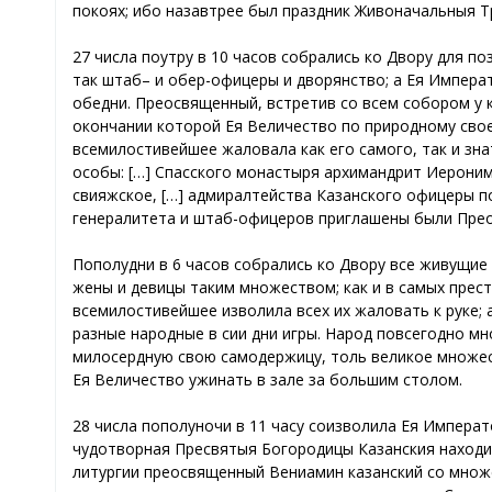
покоях; ибо назавтрее был праздник Живоначальныя Тр
27 числа поутру в 10 часов собрались ко Двору для п
так штаб– и обер-офицеры и дворянство; а Ея Императ
обедни. Преосвященный, встретив со всем собором у 
окончании которой Ея Величество по природному свое
всемилостивейшее жаловала как его самого, так и зн
особы: […] Cпасского монастыря архимандрит Иероним,
свияжское, […] адмиралтейства Казанского офицеры по
генералитета и штаб-офицеров приглашены были Прео
Пополудни в 6 часов собрались ко Двору все живущие
жены и девицы таким множеством; как и в самых прест
всемилостивейшее изволила всех их жаловать к руке; 
разные народные в сии дни игры. Народ повсегодно мн
милосердную свою самодержицу, толь великое множест
Ея Величество ужинать в зале за большим столом.
28 числа пополуночи в 11 часу соизволила Ея Императ
чудотворная Пресвятыя Богородицы Казанския находит
литургии преосвященный Вениамин казанский со множе