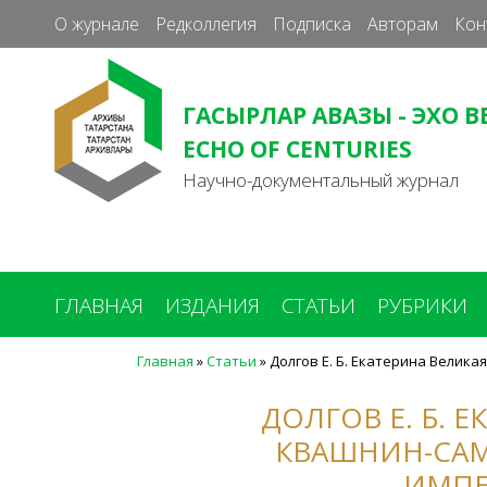
О журнале
Редколлегия
Подписка
Авторам
Кон
ГАСЫРЛАР АВАЗЫ - ЭХО В
ECHO OF CENTURIES
Научно-документальный журнал
ГЛАВНАЯ
ИЗДАНИЯ
СТАТЬИ
РУБРИКИ
Главная
»
Статьи
»
Долгов Е. Б. Екатерина Велика
Вы
здесь
ДОЛГОВ Е. Б. Е
КВАШНИН-САМ
ИМПЕР