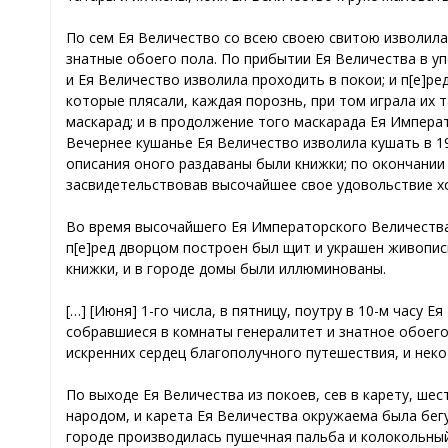
По сем Ея Величество со всею своею свитою изволил
знатные обоего пола. По прибытии Ея Величества в у
и Ея Величество изволила проходить в покои; и п[e]р
которые плясали, каждая порознь, при том играла их 
маскарад; и в продолжение того маскарада Ея Импера
Вечернее кушанье Ея Величество изволила кушать в 1
описания оного раздаваны были книжки; по окончании
засвидетельствовав высочайшее свое удовольствие хо
Во время высочайшего Ея Императорского Величества 
п[e]ред дворцом построен был щит и украшен живопи
книжки, и в городе домы были иллюминованы.
[…] [Июня] 1-го числа, в пятницу, поутру в 10-м часу
собравшиеся в комнаты генералитет и знатное обоего
искренних сердец благополучного путешествия, и неко
По выходе Ея Величества из покоев, сев в карету, ш
народом, и карета Ея Величества окружаема была бегу
городе производилась пушечная пальба и колокольный 