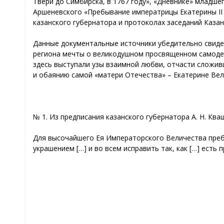
Твери до Симбирска, в 1767 году», «Дневнике» младшег
Аршеневского «Пребывание императрицы Екатерины II в 
казанского губернатора и протоколах заседаний Казан
Данные документальные источники убедительно свиде
региона мечты о великодушном просвященном самоде
здесь выступали узы взаимной любви, отчасти сложив
и обаянию самой «матери Отечества» – Екатерине Ве
№ 1. Из предписания казанского губернатора А. Н. Ква
Для высочайшего Ея Императорского Величества пребы
украшением […] и во всем исправить так, как […] есть 