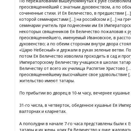
По пережаловании вышеупомянутых к руке соизволила 
преосвященнейший с знатным духовенством, а по обои
сочиненные стихи. И Ея Величество, в предшествии […
которой семинаристами […] на российском и […] на гр
семинарии учитель при поднесении им Ея Императорск
некоторых священников Ея Величество пожаловав к ру
преосвященнейшего, именуемый Ивановское, в расстоя
духовенство; а по обеим сторонам внутри двора стоял
«Царю Небесный» и держали в руках зеленые ветви. По
потом Ея Величество изволила проходить в сад и прог
Императорскому Величеству учащихся в школах татар 
Величеству от всего их училища Распятие Христово […
преосвященнейшему высочайшее свое удовольствие […]
жительство имеют татары.
По прибытии во дворец в 10-м часу, вечернее кушанье
31-го числа, в четверток, обеденное кушанье Ея Импе
валторнах и кларнетах.
А пополудни в начале 7-го часа представлены были 
татары и их жены, коих Ея Величество к руке жаловать