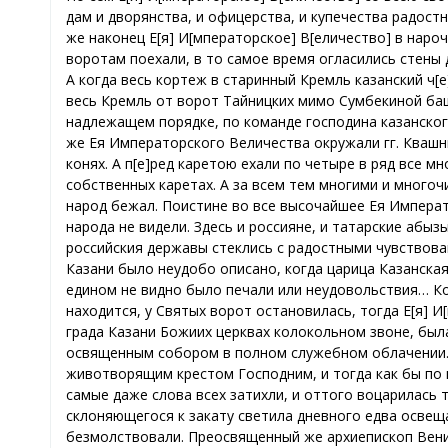
дам и дворянства, и офицерства, и купечества радост
же наконец Е[я] И[мператорское] В[еличество] в нар
воротам поехали, в то самое время огласились стены
А когда весь кортеж в старинный Кремль казанский ч[
весь Кремль от ворот Тайницких мимо Сумбекиной баш
надлежащем порядке, по команде господина казанског
же Ея Императорского Величества окружали гг. Квашни
конях. А п[е]ред каретою ехали по четыре в ряд все м
собственных каретах. А за всем тем многими и многоч
народ бежал. Поистине во все высочайшее Ея Импера
народа не видели. Здесь и россияне, и татарские абы
российския державы стеклись с радостными чувствова
Казани было неудобо описано, когда царица Казанская
едином не видно было печали или неудовольствия… К
находится, у Святых ворот остановилась, тогда Е[я] 
града Казани Божиих церквах колокольном звоне, был
освященным собором в полном служебном облачении. 
животворящим крестом Господним, и тогда как бы по 
самые даже слова всех затихли, и оттого воцарилась
склоняющегося к закату светила дневного едва освеща
безмолствовали. Преосвященный же архиепископ Вениа