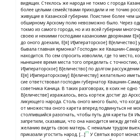
видящих. Стеклось же народа не токмо с города Казани
более целыми семействами приходили и не точию росс
живущие в Казанской губернии. Поистине более чем ше
обширному Арскому полю невозможно было. Через оди
токмо из самого города, но и из всей губернии многоч
своею и некиими господами казанскими дворянами Е[я
до оного доехали, Е[я] И[мператорское] В[еличество] 
бывала главная ярмонка? Господин же Квашнин-Самари
находится. По сем спросить изволили, где то место, 
нынешнее время места того определить с точностию, н
И[мператорское] В[еличество] по долгом рассуждении
Е[я] И[мператорскому] В[еличеству] желательно имет
сие ответствовал господин губернатор Квашнин-Самар
советника Каница. В таких разговорах, в коих не одн
В[еличестве] изражалось, весь кортеж достиг до Арс
ликующего народа. Столь оного много было, что когда
от множества оного карета вперед подвинуться не мог
столпившийся разогнать, чтобы путь для кареты Ея Им
запретили, сказавши, что она находится между детей 
желанию видеть свою матерь. С немалым трудом выехал
[7]
приказали угостить народ. […]
У Святых ворот монаст