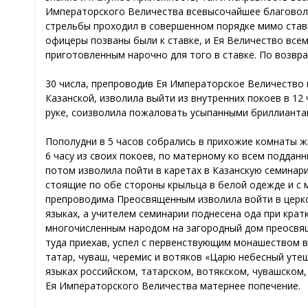
Императорского Величества всевысочайшее благоволен
стрельбы проходил в совершенном порядке мимо ставк
офицеры позваны были к ставке, и Ея Величество всем
приготовленным нарочно для того в ставке. По возвр
30 числа, препроводив Ея Императорское Величество в
Казанской, изволила выйти из внутренних покоев в 12 
руке, соизволила пожаловать усыпанными бриллианта
Пополудни в 5 часов собрались в прихожие комнаты ж
6 часу из своих покоев, по матерному ко всем поддан
потом изволила пойти в каретах в Казанскую семинар
стоящие по обе стороны крыльца в белой одежде и с 
препроводима Преосвященным изволила войти в церков
языках, а учителем семинарии поднесена ода при кра
многочисленным народом на загородный дом преосвящ
туда приехав, успел с первенствующим монашеством 
татар, чуваш, черемис и вотяков «Царю небесный утеш
языках российском, татарском, вотякском, чувашском
Ея Императорского Величества матернее попечение.