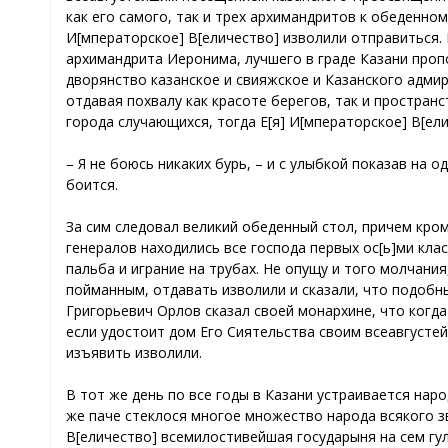
как его самого, так и трех архимандритов к обеденно
И[мператорское] В[еличество] изволили отправиться. 
архимандрита Иеронима, лучшего в граде Казани проп
дворянство казанское и свияжское и Казанского адми
отдавая похвалу как красоте берегов, так и пространс
города случающихся, тогда Е[я] И[мператорское] В[ел
– Я не боюсь никаких бурь, – и с улыбкой показав на 
боится.
За сим следовал великий обеденный стол, причем кром
генералов находились все господа первых ос[ь]ми кл
пальба и играние на трубах. Не опущу и того молчания
пойманным, отдавать изволили и сказали, что подобн
Григорьевич Орлов сказал своей монархине, что когда
если удостоит дом Его Сиятельства своим всеавгустей
изъявить изволили.
В тот же день по все годы в Казани устраивается нар
же паче стеклося многое множество народа всякого зв
В[еличество] всемилостивейшая государыня на сем гу