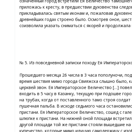
означенный город встретили Ея Величество тамошнего
приложась к кресту, в предшествии духовенства след
прикладывалась святым иконам и, пожаловав духовенст
древнейших годах строено было. Осмотрев оное, шеств
соизволила указать сниматься с якорей и продолжала п
№ 5. Из повседневной записки походу Ея Императорско
Прошедшего месяца 26 числа в 3 часа пополуночи, под
время шествия мимо города Свияжска слышно было, как
церквей звон. Ея Императорское Величество […] повел
входить в 5 часу в Казанку, текущую при подошве гор
на трубах, когда от поставленного тамо строя солдат
пушечная пальба. В исходе седьмого часа остановили
пристани. Ея Императорское Величество, сошед с галер
шлюпке к пристани. На нижней оной площади встретил 
другой площади той же пристани стояли вышедшие на 
купечество, которые мимо идущую самодержицу с из