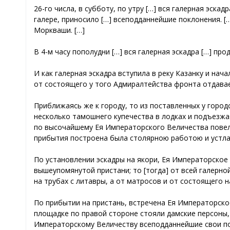
26-го числа, в субботу, по утру […] вся галерная эск
галере, приносило […] всеподданнейшие поклонения. […
Моркваши. […]
В 4-м часу пополудни […] вся галерная эскадра […] про
И как галерная эскадра вступила в реку Казанку и нач
от состоящего у того Адмиралтейства фронта отдава
Приближаясь же к городу, то из поставленных у город
несколько тамошнего купечества в лодках и подъезжая
по высочайшему Ея Императорского Величества повеле
прибытия построена была столярною работою и устлан
По установлении эскадры на якори, Ея Императорское
вышеупомянутой пристани; то [тогда] от всей галерно
на трубах с литавры, а от матросов и от состоящего 
По прибытии на пристань, встречена Ея Императорское
площадке по правой стороне стояли дамские персоны,
Императорскому Величеству всеподданнейшие свои по