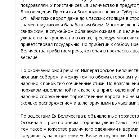
поздравляли. У пристани сев Ея Величество в предуго
Благовещения Пресвятыя Богородицы церкви. Губернато
От Тайнитских ворот даже до Спасских стоящие в ст
знамен с музыкою и барабанным боем. Многочисленн
свияжским, в служебном облачении ожидал Ея Величес
улицах, ни на кровлях, ни в окнах, преследуя много
приветствовал государыню. По прибытии к собору Пр
Величества прибытием речь, которая в прекрасных вы
веселие.
По окончании оной речи Ея Императорское Величеств
иконами собором; а между тем по обеим сторонам пут
нарочно к прибытию сочиненные стихи. По возглашени
порядком изволила пойти к карете в приготовленной 
нарочно сооруженные торжественные ворота. Но не м
сколько распоряжением и аллегоричными вымыслами из
По всшествии Ея Величества в объявленные торжестве
Осокина в строю по обеим сторонам улицы Санкт-Пет
тем такое множество различного одеяниями и верами,
соединяясь, на встретение Ея Величеству вышли. По 