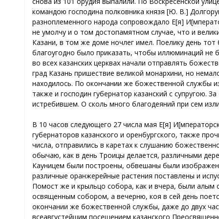
снова из 101 орудия выпалили. По Воскресенской ули
командою господина полковника князя [Ю. В.] Долгор
разноплеменного народа сопровождало Е[я] И[мперато
не умолчу и о том достопамятном случае, что и велик
Казани, в том же доме ночлег имел. Поелику день тот
благоугодно было приказать, чтобы иллюминаций не б
во всех казанских церквах начали отправлять божест
град Казань пришествие великой монархини, но немал
находилось. По окончании же божественной службы изг
также и господин губернатор казанский с супругою. 
истребившем. О сколь много благодеяний при сем изли
В 10 часов следующего 27 числа мая Е[я] И[мператорск
губернаторов казанского и оренбургского, также проч
числа, отправились в каретах к слушанию божественн
обычаю, как в день Троицы делается, различными дере
Кауницем были построены, обвешаны были изображени
различные оранжерейные растения поставлены и испуск
Помост же и крыльцо собора, как и вчера, были алым
освященным собором, а вечерню, коя в сей день поет
окончании же божественной службы, даже до двух час
всеавгустейшим посещением казанского Преосвященног