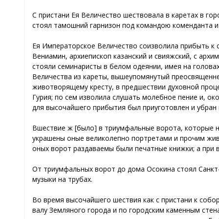
С пристани Ея Величество шествовала в каретах в гор
стоял тамошний гарнизон под командою коменданта и 
Ея Императорское Величество соизволила прибыть к с
Вениамин, архиепископ казанский и свияжский, с архи
стояли семинаристы в белом одеянии, имея на головах
Величества из кареты, вышеупомянутый преосвященне
животворящему кресту, в предшествии духовной проц
Гурия; по сем изволила слушать молебное пение и, ок
для высочайшего прибытия был приуготовлен и убран
Вшествие ж [было] в триумфальные ворота, которые 
украшены оные великолепно портретами и прочим жив
оных ворот раздаваемы были печатные книжки; а при в
От триумфальных ворот до дома Осокина стоял Санкт-
музыки на трубах.
Во время высочайшего шествия как с пристани к соборн
валу Земляного города и по городским каменным стен