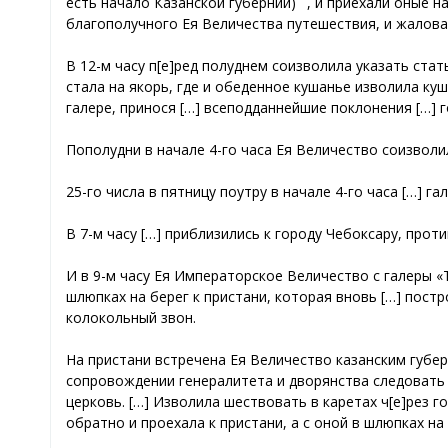
есть начало Казанской губернии)
, и приехали оные н
благополучного Ея Величества путешествия, и жалован
В 12-м часу п[e]ред полуднем соизволила указать стат
стала на якорь, где и обеденное кушанье изволила к
галере, принося […] всеподданнейшие поклонения […] г
Пополудни в начале 4-го часа Ея Величество соизволила
25-го числа в пятницу поутру в начале 4-го часа […] г
В 7-м часу […] приблизились к городу Чебоксару, проти
И в 9-м часу Ея Императорское Величество с галеры «Т
шлюпках на берег к пристани, которая вновь […] пост
колокольный звон.
На пристани встречена Ея Величество казанским губер
сопровождении генералитета и дворянства следовать
церковь. […] Изволила шествовать в каретах ч[e]рез г
обратно и проехала к пристани, а с оной в шлюпках на 