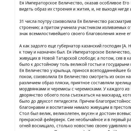
Ея Императорское Величество, оказав особливое Его 
видеть образ их строения и жития, и, не выходя нигде
31 числа поутру соизволила Ея Величество рассматри
строению; а притом учинила участником изливаемых о
знак всемилостивейшего своего благоволения жене ег
А как задолго еще губернатор казанский господин [А. 
к тому и назначен был. Ея Императорское Величество,
живущих в Новой Татарской слободе; а потом, сев в 
было к достойному толь великой гостьи и государыни
Ея Величество у крыльца, принося всеподданнейшее б
покои, соизволила Ея Величество смотреть из окон на
различием образ пляски, приятное составляли зрелище.
мордвянками и черемисы с черемисками. У каждого из 
дворянство обоего пола съезжаться на маскарад, кото
было до двухсот пятидесяти. Причем благопристойност
благонравии и воспитании нимало живущим в престоль
Стол был велик, великолепен, вкусен и достоин всевы
прекрасной фейерверк. Сие необычайное и в первый р
огней восхищало, столько новостию своею удивляло 