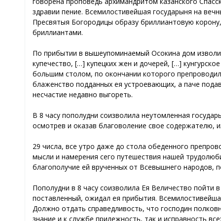
говорена проповедь архимандритом казанского Спасс
здравии пение. Всемилостивейшая государыня на вечн
Пресвятыя Богородицы образу бриллиантовую корону, 
бриллиантами.
По прибытии в вышеупоминаемый Осокина дом изволила
купечество, […] купецких жен и дочерей, […] кунгурско
большим столом, по окончании которого препроводила
блаженство подданных ея устроевающих, а паче подав
несчастие недавно выгореть.
В 8 часу пополудни соизволила неутомленная государ
осмотрев и оказав благоволение свое содержателю, и
29 числа, все утро даже до стола обеденного препров
мысли и намерения сего путешествия нашей трудолюби
благополучие ей врученных от Всевышнего народов, п
Пополудни в 8 часу соизволила Ея Величество пойти в 
поставленный, ожидал ея прибытия. Всемилостивейшая
Должно отдать справедливость, что господин полковни
знание и к службе прилежность, так и исправность вс