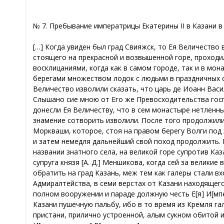
№ 7. Пребывание императрицы Екатерины II в Казани в 
[…] Когда увиден был град Свияжск, то Ея Величество 
стоящего на прекрасной и возвышенной горе, проходи
восклицаниями, когда как в самом городе, так и в мо
берегами множеством лодок с людьми в праздничных о
Величество изволили сказать, что царь де Иоанн Васи
Слышано сие мною от Его же Превосходительства госп
донесли Ея Величеству, что в сем монастыре нетленн
знамение сотворить изволили. После того продолжили 
Моркваши, которое, стоя на правом берегу Волги под 
и затем немедля дальнейший свой поход продолжить. К
названии знатного села, на великой горе супротив Ка
супруга князя [А. Д.] Меншикова, когда сей за велики
обратить на град Казань, меж тем как галеры стали в
Адмиралтейства, в семи верстах от Казани находящего
полном вооружении и параде должную честь Е[я] И[мп
Казани пушечную пальбу, ибо в то время из Кремля га
пристани, прилично устроенной, алым сукном обитой и