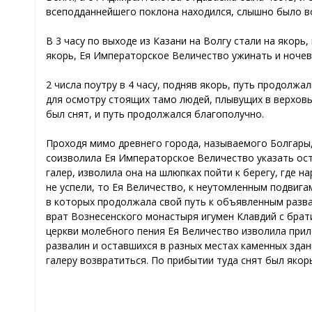
всеподданнейшего поклона находился, слышно было во
В 3 часу по выходе из Казани на Волгу стали на якорь,
якорь, Ея Императорское Величество ужинать и ночев
2 числа поутру в 4 часу, подняв якорь, путь продолж
для осмотру стоящих тамо людей, плывущих в верховые 
был снят, и путь продолжался благополучно.
Проходя мимо древнего города, называемого Болгары,
соизволила Ея Императорское Величество указать ост
галер, изволила она на шлюпках пойти к берегу, где 
не успели, то Ея Величество, к неутомленным подвига
в которых продолжала свой путь к объявленным развал
врат Вознесенского монастыря игумен Клавдий с бра
церкви молебного пения Ея Величество изволила прил
развалин и оставшихся в разных местах каменных здан
галеру возвратиться. По прибытии туда снят был якорь