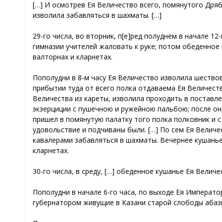
[…] И осмотрев Ея Величество всего, помянутого Дряб
изволила забавляться в шахматы. […]
29-го числа, во вторник, п[е]ред полуднем в начале 
гимназии учителей жаловать к руке; потом обеденное 
валторнах и кларнетах.
Пополудни в 8-м часу Ея Величество изволила шествов
прибытии туда от всего полка отдаваема Ея Величеств
Величества из кареты, изволила проходить в поставл
экзерциции с пушечною и ружейною пальбою; после он
пришел в помянутую палатку того полка полковник и 
удовольствие и подчиваны были. […] По сем Ея Величес
кавалерами забавляться в шахматы. Вечернее кушанье 
кларнетах.
30-го числа, в среду, […] обеденное кушанье Ея Велич
Пополудни в начале 6-го часа, по выходе Ея Императо
губернатором живущие в Казани старой слободы абазы 