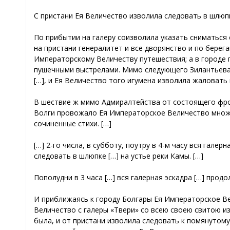
С пристани Ея Величество изволила следовать в шлюпка
По прибытии на галеру соизволила указать сниматься с 
на пристани генералитет и все дворянство и по бере
Императорскому Величеству путешествия; а в городе 
пушечными выстрелами. Мимо следующего Зилантьева 
[…], и Ея Величество того игумена изволила жаловать к
В шествие ж мимо Адмиралтейства от состоящего фронт
Волги провожало Ея Императорское Величество множе
сочиненные стихи. […]
[…] 2-го числа, в субботу, поутру в 4-м часу вся гал
следовать в шлюпке […] на устье реки Камы. […]
Пополудни в 3 часа […] вся галерная эскадра […] продо
И приближаясь к городу Болгары Ея Императорское Вел
Величество с галеры «Твери» со всею своею свитою и
была, и от пристани изволила следовать к помянутому 