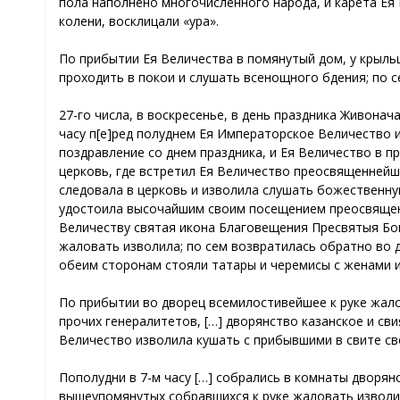
пола наполнено многочисленного народа, и карета Ея
колени, восклицали «ура».
По прибытии Ея Величества в помянутый дом, у крыльц
проходить в покои и слушать всенощного бдения; по с
27-го числа, в воскресенье, в день праздника Живонач
часу п[e]ред полуднем Ея Императорское Величество и
поздравление со днем праздника, и Ея Величество в п
церковь, где встретил Ея Величество преосвященнейш
следовала в церковь и изволила слушать божественну
удостоила высочайшим своим посещением преосвященн
Величеству святая икона Благовещения Пресвятыя Бого
жаловать изволила; по сем возвратилась обратно во д
обеим сторонам стояли татары и черемисы с женами и 
По прибытии во дворец всемилостивейшее к руке жало
прочих генералитетов, […] дворянство казанское и с
Величество изволила кушать с прибывшими в свите сво
Пополудни в 7-м часу […] собрались в комнаты дворян
вышеупомянутых собравшихся к руке жаловать изволил