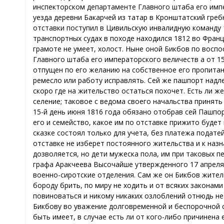
инспекторском департаменте Главного штаба его импе
уезда деревни Бакарчей из татар в Кронштатский гребн
отставки поступил в Цивильскую инвалидную команду 1819
транспортных судах в походе находился 1812 во Франц
грамоте не умеет, холост. Ныне оной Бикбов по восп
Главного штаба его императорского величеств а от 15
отпущен по его желанию на собственное его пропитани
ремесло или работу исправлять. Сей же пашпорт надле
скоро где на жительство остаться похочет. Есть ли ж
селение; таковое с ведома своего начальства принят
15-й день июня 1816 года обязано отобрав сей Пашпор
его и семейство, какое им по отставке прижито буде
сказке состоял только для учета, без платежа подате
отставке не изберет постоянного жительства и к назна
дозволяется, но дети мужеска пола, им при таковых 
графа Аракчеева Высочайше утвержденного 17 апреля
военно-сиротские отделения. Сам же он Бикбов жител
бороду брить, по миру не ходить и от всяких законам
повиноваться и никому никаких озлоблений отнюдь не 
Бикбову во уважение долговременной и беспорочной 
быть имеет, в случае есть ли от кого-либо причинена