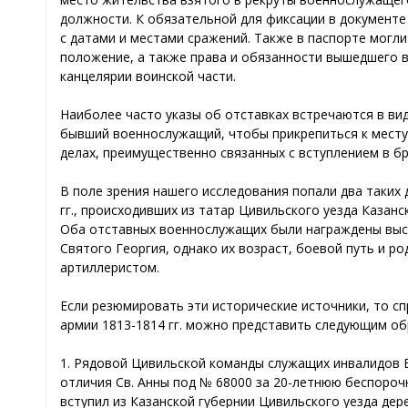
должности. К обязательной для фиксации в документе 
с датами и местами сражений. Также в паспорте могли
положение, а также права и обязанности вышедшего в
канцелярии воинской части.
Наиболее часто указы об отставках встречаются в ви
бывший военнослужащий, чтобы прикрепиться к месту
делах, преимущественно связанных с вступлением в бр
В поле зрения нашего исследования попали два таких 
гг., происходивших из татар Цивильского уезда Казан
Оба отставных военнослужащих были награждены высш
Святого Георгия, однако их возраст, боевой путь и р
артиллеристом.
Если резюмировать эти исторические источники, то с
армии 1813-1814 гг. можно представить следующим об
1. Рядовой Цивильской команды служащих инвалидов Б
отличия Св. Анны под № 68000 за 20-летнюю беспорочну
вступил из Казанской губернии Цивильского уезда дер