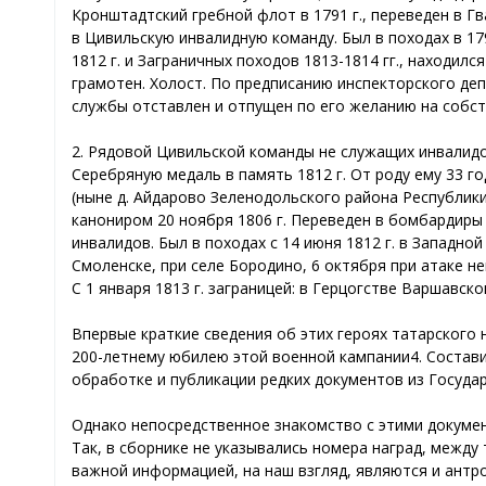
Кронштадтский гребной флот в 1791 г., переведен в Гвар
в Цивильскую инвалидную команду. Был в походах в 179
1812 г. и Заграничных походов 1813-1814 гг., находилс
грамотен. Холост. По предписанию инспекторского деп
службы отставлен и отпущен по его желанию на собст
2. Рядовой Цивильской команды не служащих инвалидо
Серебряную медаль в память 1812 г. От роду ему 33 го
(ныне д. Айдарово Зеленодольского района Республики
канониром 20 ноября 1806 г. Переведен в бомбардиры 1
инвалидов. Был в походах с 14 июня 1812 г. в Западной
Смоленске, при селе Бородино, 6 октября при атаке н
С 1 января 1813 г. заграницей: в Герцогстве Варшавск
Впервые краткие сведения об этих героях татарского
200-летнему юбилею этой военной кампании4. Составит
обработке и публикации редких документов из Госуда
Однако непосредственное знакомство с этими докуме
Так, в сборнике не указывались номера наград, между
важной информацией, на наш взгляд, являются и антро