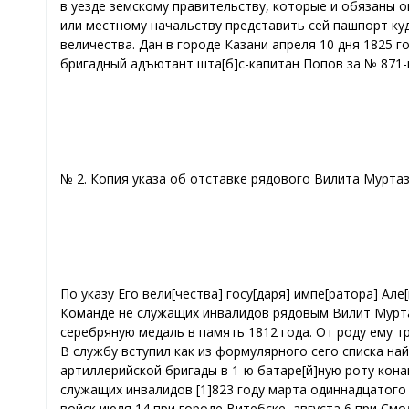
в уезде земскому правительству, которые и обязаны 
или местному начальству представить сей пашпорт ку
величества. Дан в городе Казани апреля 10 дня 1825 
бригадный адъютант шта[б]с-капитан Попов за № 871-
№ 2. Копия указа об отставке рядового Вилита Мурта
По указу Его вели[чества] госу[даря] импе[ратора] А
Команде не служащих инвалидов рядовым Вилит Мурта
серебряную медаль в память 1812 года. От роду ему тр
В службу вступил как из формулярного сего списка на
артиллерийской бригады в 1-ю батаре[й]ную роту кона
служащих инвалидов [1]823 году марта одиннадцатого 
войск июля 14 при городе Витебске, августа 6 при Смо