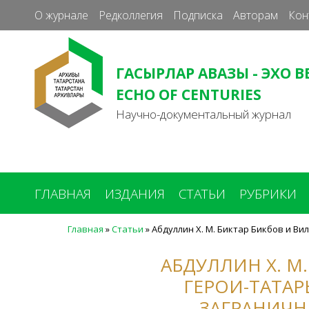
О журнале
Редколлегия
Подписка
Авторам
Кон
ГАСЫРЛАР АВАЗЫ - ЭХО В
ECHO OF CENTURIES
Научно-документальный журнал
ГЛАВНАЯ
ИЗДАНИЯ
СТАТЬИ
РУБРИКИ
Главная
»
Статьи
»
Абдуллин Х. М. Биктар Бикбов и Ви
Вы
здесь
АБДУЛЛИН Х. М
ГЕРОИ-ТАТАР
ЗАГРАНИЧН