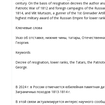
century. On the basis of resignation decrees the author a
Patriotic War of 1812 and foreign campaigns of the Russian 
1814, and Vilit Murtazin, a gunner of the 1st Grenadier Art
highest military award of the Russian Empire for lower rank
Ключевые слова
Указ об отставке, нижние чины, татары, Отечественная
Георгия.
Keywords
Decree of resignation, lower ranks, the Tatars, the Patriot
George.
В 2024 г. в России отмечается юбилейная памятная да
Заграничных походов 1813-1814 г.
В этой связи актуализируется интерес научного сооб