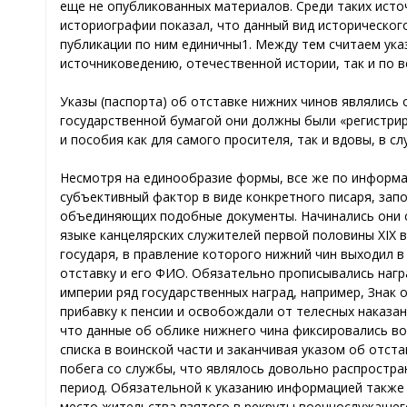
еще не опубликованных материалов. Среди таких источ
историографии показал, что данный вид исторического
публикации по ним единичны1. Между тем считаем ук
источниковедению, отечественной истории, так и по 
Указы (паспорта) об отставке нижних чинов являлись
государственной бумагой они должны были «регистрир
и пособия как для самого просителя, так и вдовы, в сл
Несмотря на единообразие формы, все же по информа
субъективный фактор в виде конкретного писаря, запо
объединяющих подобные документы. Начинались они с 
языке канцелярских служителей первой половины XIX в
государя, в правление которого нижний чин выходил в
отставку и его ФИО. Обязательно прописывались награ
империи ряд государственных наград, например, Знак о
прибавку к пенсии и освобождали от телесных наказа
что данные об облике нижнего чина фиксировались во
списка в воинской части и заканчивая указом об отст
побега со службы, что являлось довольно распрост
период. Обязательной к указанию информацией также я
место жительства взятого в рекруты военнослужащего