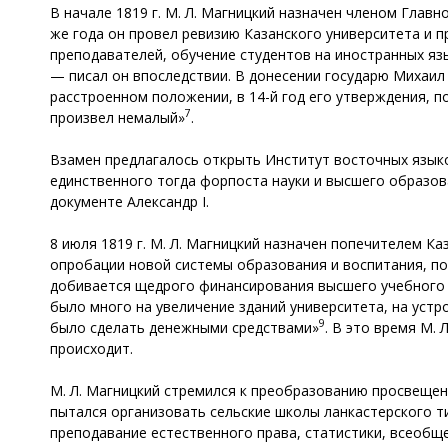
В начале 1819 г. М. Л. Магницкий назначен членом Глав
же года он провел ревизию Казанского университета и 
преподавателей, обучение студентов на иностранных язы
— писал он впоследствии. В донесении государю Михаил
расстроенном положении, в 14-й год его утверждения, п
7
произвел немалый»
.
Взамен предлагалось открыть Институт восточных языко
единственного тогда форпоста науки и высшего образов
документе Александр I.
8 июля 1819 г. М. Л. Магницкий назначен попечителем Ка
опробации новой системы образования и воспитания, п
добивается щедрого финансирования высшего учебного з
было много на увеличение зданий университета, на устр
9
было сделать денежными средствами»
. В это время М.
происходит.
М. Л. Магницкий стремился к преобразованию просвещен
пытался организовать сельские школы ланкастерского ти
преподавание естественного права, статистики, всеобщ