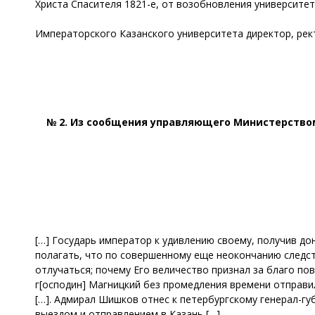
Христа Спасителя 1821-е, от возобновления университет
Императорского Казанского университета директор, рект
№ 2. Из сообщения управляющего Министерством
[…] Государь император к удивлению своему, получив до
полагать, что по совершенному еще неокончанию следств
отлучаться; почему Его величество признал за благо п
г[осподин] Магницкий без промедления времени отправил
[…]. Адмирал Шишков отнес к петербургскому генерал-г
выездом и отправлением в Казань […].