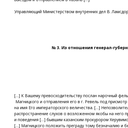
Управляющий Министерством внутренних дел В. Ламсдор
№ 3. Из отношения генерал-губерн
[…] К Вашему превосходительству послан нарочный фель
Магницкого и отправления его в г. Ревель под присмот
на имя Его императорского величества. […] Непозволит
распространение слухов о возложенном якобы на него п
и поведения […] бывшим казанским прокурором Херувимо
[…] Магницкого положить преграду тому безначалию и б