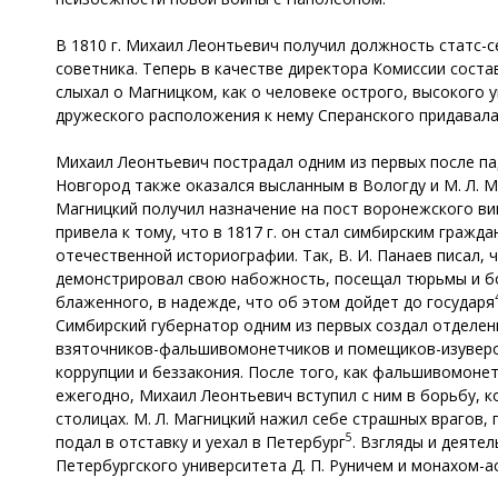
В 1810 г. Михаил Леонтьевич получил должность статс-
советника. Теперь в качестве директора Комиссии соста
слыхал о Магницком, как о человеке острого, высокого
дружеского расположения к нему Сперанского придавала
Михаил Леонтьевич пострадал одним из первых после пад
Новгород также оказался высланным в Вологду и М. Л. Ма
Магницкий получил назначение на пост воронежского ви
привела к тому, что в 1817 г. он стал симбирским граж
отечественной историографии. Так, В. И. Панаев писал, ч
демонстрировал свою набожность, посещал тюрьмы и бол
блаженного, в надежде, что об этом дойдет до государя
Симбирский губернатор одним из первых создал отделен
взяточников-фальшивомонетчиков и помещиков-изуверов.
коррупции и беззакония. После того, как фальшивомонет
ежегодно, Михаил Леонтьевич вступил с ним в борьбу, 
столицах. М. Л. Магницкий нажил себе страшных врагов,
5
подал в отставку и уехал в Петербург
. Взгляды и деяте
Петербургского университета Д. П. Руничем и монахом-