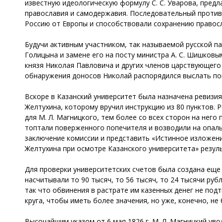
известную идеологическую формулу С. С. Уварова, предла
православия и самодержавия. Последовательный противн
Россию от Европы и способствовали сохранению правос
Будучи активным участником, так называемой русской пар
Голицына и замене его на посту министра А. С. Шишков
князя Николая Павловича и других членов царствующего 
обнаружения доносов Николай распорядился выслать по
Вскоре в Казанский университет была назначена ревизия
Желтухина, которому вручил инструкцию из 80 пунктов. Р
для М. Л. Магницкого, тем более со всех сторон на нег
топтали поверженного попечителя и возводили на опал
заключение комиссии и представить «Истинное изложени
Желтухина при осмотре Казанского университета» резуль
Для проверки университетских счетов была создана еще 
насчитывали то 90 тысяч, то 56 тысяч, то 24 тысячи руб
так что обвинения в растрате им казенных денег не под
круга, чтобы иметь более значения, но уже, конечно, 
Высочайшим указом от 6 мая 1826 г. М. Л. Магницкий ув