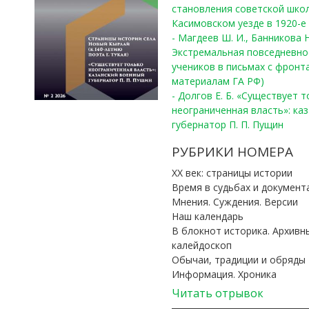
становления советской шко
Касимовском уезде в 1920-е 
- Магдеев Ш. И., Банникова Н
Экстремальная повседневно
учеников в письмах с фронта
материалам ГА РФ)
- Долгов Е. Б. «Существует 
неограниченная власть»: ка
губернатор П. П. Пущин
РУБРИКИ НОМЕРА
ХХ век: страницы истории
Время в судьбах и документ
Мнения. Суждения. Версии
Наш календарь
В блокнот историка. Архивн
калейдоскоп
Обычаи, традиции и обряды
Информация. Хроника
Читать отрывок