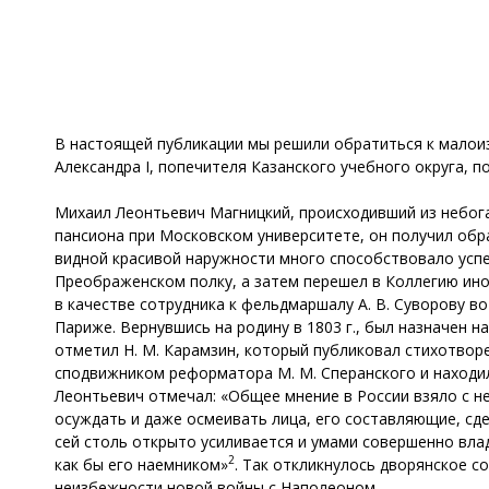
В настоящей публикации мы решили обратиться к малои
Александра I, попечителя Казанского учебного округа, по
Михаил Леонтьевич Магницкий, происходивший из небога
пансиона при Московском университете, он получил обр
видной красивой наружности много способствовало успе
Преображенском полку, а затем перешел в Коллегию иност
в качестве сотрудника к фельдмаршалу А. В. Суворову в
Париже. Вернувшись на родину в 1803 г., был назначен 
отметил Н. М. Карамзин, который публиковал стихотвор
сподвижником реформатора М. М. Сперанского и находилс
Леонтьевич отмечал: «Общее мнение в России взяло с н
осуждать и даже осмеивать лица, его составляющие, сд
сей столь открыто усиливается и умами совершенно вла
2
как бы его наемником»
. Так откликнулось дворянское с
неизбежности новой войны с Наполеоном.