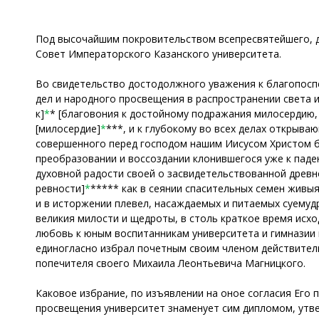
Под высочайшим покровительством всепресвятейшего, д
Совет Императорского Казанского университета.
Во свидетельство достодолжного уважения к благопосп
дел и народного просвещения в распространении света и
к]
*
* [благовония к достойному подражания милосердию,
[милосердие]
*
***, и к глубокому во всех делах открыва
совершенного перед господом нашим Иисусом Христом б
преобразовании и воссоздании клонившегося уже к паден
духовной радости своей о засвидетельствованной древн
ревности]
*
***** как в сеянии спасительных семен живыя
и в исторжении плевел, насаждаемых и питаемых суемуд
великия милости и щедроты, в столь краткое время исхо
любовь к юным воспитанникам университета и гимназии и
единогласно избрал почетным своим членом действительно
попечителя своего Михаила Леонтьевича Магницкого.
Каковое избрание, по изъявлении на оное согласия Его 
просвещения университет знаменует сим дипломом, утве