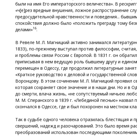
были на имя Его императорского величества». В рескри
«ч[е]рез вредные внушения, ложное распространение сл
предосудительной нравственности и поведения... бывши
спокойствия должно было «положить преграду тому безн
16
делами»
.
В Ревеле М. Л. Магницкий активно занимался литератур
1833), по-прежнему выступал против философии, считая, 
и проблемы связи России с Европой. В 1831 г. он обрат
приписывая в нем ведущую роль бывшему другу и единомы
перемещен в Одессу, где продолжил литературные заняти
«Краткое руководство к деловой и государственной сло
Воронцову. В этом сочинении М. Л. Магницкий проявил с
которая сохраняет свое значение и в наши дни. Но и в 
до смерти, влача жизнь, «не сопутствуемый ничьею люб
М. М. Сперанского в 1839 г. «Лебединой песнью» назвал п
скончался в Одессе, где и был похоронен на местном кл
Так в судьбе одного человека отразилась блестящая и 
свершений, надежд и разочарований. Это было время ра
преобразований использован последующими поколениям