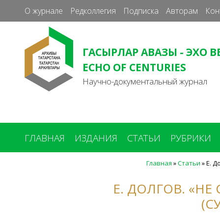
О журнале
Редколлегия
Подписка
Авторам
Кон
ГАСЫРЛАР АВАЗЫ - ЭХО В
ECHO OF CENTURIES
Научно-документальный журнал
ГЛАВНАЯ
ИЗДАНИЯ
СТАТЬИ
РУБРИКИ
Главная
»
Статьи
»
Е. Д
Вы
здесь
Е. ДОЛГОВ. «
(С