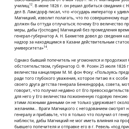
12
училищ
. В июне 1826 г. он решил добиться свидания с
дел В. Ламсдорф писал, что «государь император к удив
Магницкий, изволит полагать, что по совершенному еще 
должен бы оттуда отлучаться; почему Его величество п
меры, дабы г[осподин] Магницкий без промедления време
генерал-губернатор А. Н. Бахметев довел до сведения к
надзор за находящимся в Казани действительным статск
14
университета»
.
Однако бывший попечитель не угомонился и продолжил 
обстоятельством, губернатор О. Ф. Розен 25 июля 1826
величества канцелярии М. М. фон Фоку: «Пользуясь пре
ради того глубокого уважения, которое питаю я к особе
своего друга детства генерала Бенкендорфа, совета, мо
говорит, что получил недавно от Его превосходительст
для него у Его величества пожизненную годовую пенсию в
этими ложными данными он не только удерживает около 
желаниям… Враги Магницкого с негодованием смотрят на
генералу и прибавьте, что я только что получил от ге
наблюсти, дабы Магницкий не мог иметь влияния на про
бывшего попечителя и отправке его в г. Ревель «под п