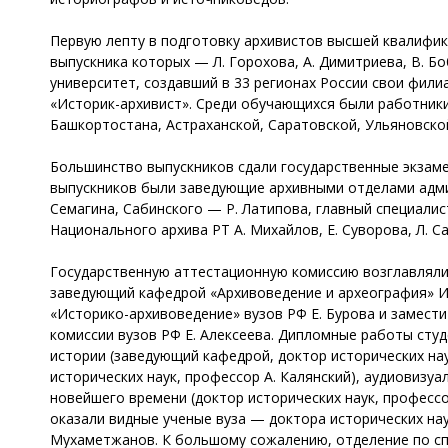
Первую лепту в подготовку архивистов высшей квалифика
выпускника которых — Л. Горохова, А. Димитриева, В. Б
университет, создавший в 33 регионах России свои фили
«Историк-архивист». Среди обучающихся были работники
Башкортостана, Астраханской, Саратовской, Ульяновско
Большинство выпускников сдали государственные экзаме
выпускников были заведующие архивными отделами админ
Семагина, Сабинского — Р. Латипова, главный специали
Национального архива РТ А. Михайлов, Е. Суворова, Л. Са
Государственную аттестационную комиссию возглавляли
заведующий кафедрой «Архивоведение и археография» И
«Историко-архивоведение» вузов РФ Е. Бурова и замест
комиссии вузов РФ Е. Алексеева. Дипломные работы ст
истории (заведующий кафедрой, доктор исторических нау
исторических наук, профессор А. Калянский), аудиовизуа
новейшего времени (доктор исторических наук, профессо
оказали видные ученые вуза — доктора исторических нау
Мухаметжанов. К большому сожалению, отделение по сп