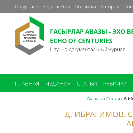
О журнале
Редколлегия
Подписка
Авторам
Кон
ГАСЫРЛАР АВАЗЫ - ЭХО В
ECHO OF CENTURIES
Научно-документальный журнал
ГЛАВНАЯ
ИЗДАНИЯ
СТАТЬИ
РУБРИКИ
Главная
»
Статьи
»
Д. И
Вы
здесь
Д. ИБРАГИМОВ.
А