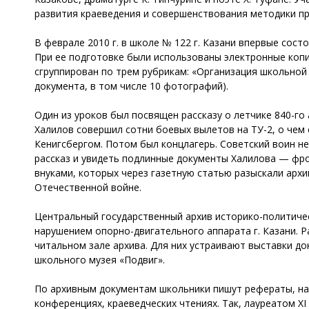
развития краеведения и совершенствования методики п
В феврале 2010 г. в школе № 122 г. Казани впервые сос
При ее подготовке были использованы электронные коп
сгруппирован по трем рубрикам: «Организация школьной
документа, в том числе 10 фотографий).
Один из уроков был посвящен рассказу о летчике 840-го
Халилов совершил сотни боевых вылетов на ТУ-2, о чем 
Кенигсбергом. Потом был концлагерь. Советский воин н
рассказ и увидеть подлинные документы Халилова — фро
внуками, которых через газетную статью разыскали архи
Отечественной войне.
Центральный государственный архив историко-политиче
нарушением опорно-двигательного аппарата г. Казани. Р
читальном зале архива. Для них устраивают выставки д
школьного музея «Подвиг».
По архивным документам школьники пишут рефераты, нау
конференциях, краеведческих чтениях. Так, лауреатом X