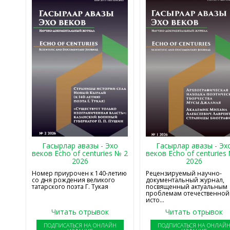
Гасырлар авазы - Эхо
Гасырлар авазы - Эх
веков Echo of centuries № 2
веков Echo of centuries
2026
2026
Номер приурочен к 140-летию
Рецензируемый научно-
со дня рождения великого
документальный журнал,
татарского поэта Г. Тукая
посвященный актуальным
проблемам отечественной
исто...
Читать отрывок
Читать отрывок
ПОДПИСАТЬСЯ НА ОНЛАЙН
ПОДПИСАТЬСЯ НА ОНЛАЙ