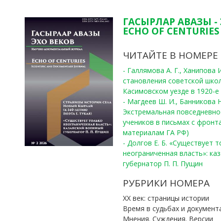
ГАСЫРЛАР АВАЗЫ -
ECHO OF CENTURIES 
ЧИТАЙТЕ В НОМЕРЕ
- Галлямова А. Г., Ханипова
становления советской шко
Касимовском уезде в 1920-е 
- Магдеев Ш. И., Банникова Н
Экстремальная повседневно
учеников в письмах с фронта
материалам ГА РФ)
- Долгов Е. Б. «Существует 
неограниченная власть»: ка
губернатор П. П. Пущин
РУБРИКИ НОМЕРА
ХХ век: страницы истории
Время в судьбах и документ
Мнения. Суждения. Версии