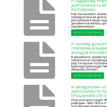
Р. САДЫКОВА. ПУБ
ДЕЯТЕЛЬНОСТЬ АР
РЕСПУБЛИКИ
Как показывает анализ
публикаторская деяте
республики в виде изд
документов велась дос
неравномерно.
ЧИТАТЬ ПОДРОБНЕЕ
Р. ГАЛЛЯМ. ДОЗОР
ГРИГОРИЯ КУЗЬМИ
ФОНДОВ РОССИЙСК
В документе, кроме пу
Чаллынское городисще
ряд татарских поселен
Шигизда (Шигазда), Пи
(Машляк), Би-Юрт,
ЧИТАТЬ ПОДРОБНЕЕ
И. ЗАГИДУЛЛИН. «
ДЕЯТЕЛЬНОСТЬ ПО
ПРОШЕНИЙ» (ПЕТ
Польское восстание 18
реформы 1860-1870-х гг
российским правитель