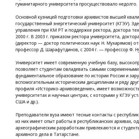
гуманитарного университета просуществовало недолго.
Основной кузницей подготовки архивистов высшей квали
государственный энергетический университет (КГЭУ). З
управления при КМ РТ и поддержке ректора, доктора те
2000 г. В 2003 г. приказом ректора университета, докто
(директор — доктор политических наук Н. Мухарямов) о
профессор Д. Шарафутдинов, с 2004 г. — профессор Ф. Н
Университет имеет современную учебную базу, высокоп
позволяет студентам овладевать самыми современными 
фундаментальное образование по истории России и зару
вспомогательным историческим дисциплинам и ряду дру
профиля «Историко-архивоведение», имеет возможность 
университетах и научных центрах, с которыми у КГЭУ у
США и др.).
Преподаватели вуза имеют тесные контакты с республик
из них имеет опыт работы в республиканских архивах, о
археографическим разработкам привлекаются и студенты
архивного дела в Татарстане.