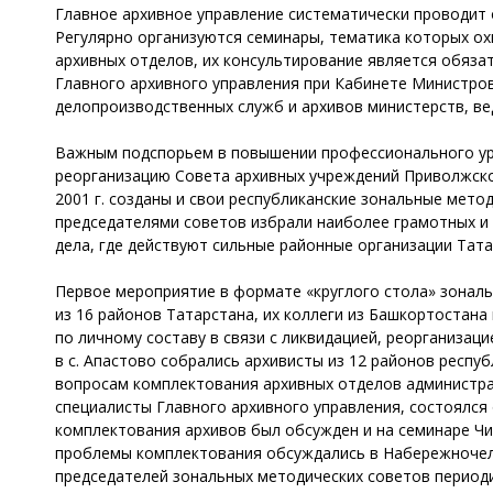
Главное архивное управление систематически проводит
Регулярно организуются семинары, тематика которых ох
архивных отделов, их консультирование является обяз
Главного архивного управления при Кабинете Министро
делопроизводственных служб и архивов министерств, ве
Важным подспорьем в повышении профессионального уро
реорганизацию Совета архивных учреждений Приволжског
2001 г. созданы и свои республиканские зональные мето
председателями советов избрали наиболее грамотных и 
дела, где действуют сильные районные организации Тат
Первое мероприятие в формате «круглого стола» зональн
из 16 районов Татарстана, их коллеги из Башкортостан
по личному составу в связи с ликвидацией, реорганизац
в с. Апастово собрались архивисты из 12 районов респ
вопросам комплектования архивных отделов администрац
специалисты Главного архивного управления, состоялся
комплектования архивов был обсужден и на семинаре Ч
проблемы комплектования обсуждались в Набережночелн
председателей зональных методических советов период