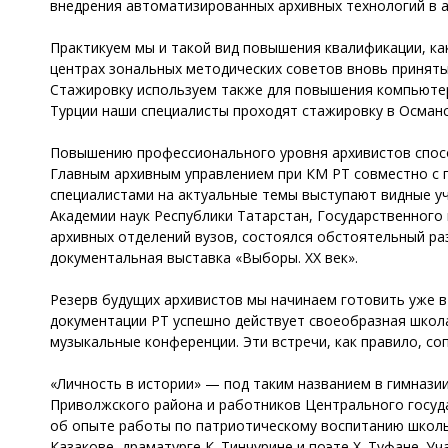
внедрения автоматизированных архивных технологий в а
Практикуем мы и такой вид повышения квалификации, как
центрах зональных методических советов вновь принят
Стажировку используем также для повышения компьютер
Турции наши специалисты проходят стажировку в Османс
Повышению профессионального уровня архивистов спос
Главным архивным управлением при КМ РТ совместно с 
специалистами на актуальные темы выступают видные уч
Академии наук Республики Татарстан, Государственного 
архивных отделений вузов, состоялся обстоятельный ра
документальная выставка «Выборы. XX век».
Резерв будущих архивистов мы начинаем готовить уже в
документации РТ успешно действует своеобразная школа
музыкальные конференции. Эти встречи, как правило, с
«Личность в истории» — под таким названием в гимназии 
Приволжского района и работников Центрального госуд
об опыте работы по патриотическому воспитанию школь
Казакове, драматурге К. Тинчурине и поэте Х. Туфане. 