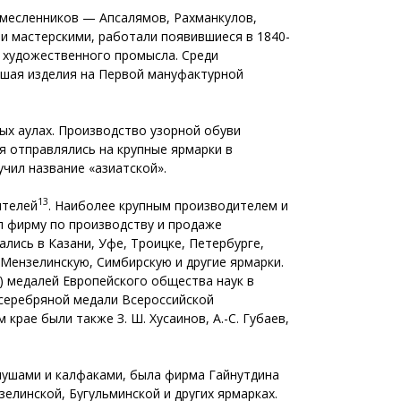
ремесленников — Апсалямов, Рахманкулов,
и мастерскими, работали появившиеся в 1840-
е художественного промысла. Среди
вшая изделия на Первой мануфактурной
ных аулах. Производство узорной обуви
ия отправлялись на крупные ярмарки в
чил название «азиатской».
13
ителей
. Наиболее крупным производителем и
вал фирму по производству и продаже
лись в Казани, Уфе, Троицке, Петербурге,
 Мензелинскую, Симбирскую и другие ярмарки.
6) медалей Европейского общества наук в
 серебряной медали Всероссийской
крае были также З. Ш. Хусаинов, А.-С. Губаев,
япушами и калфаками, была фирма Гайнутдина
линской, Бугульминской и других ярмарках.