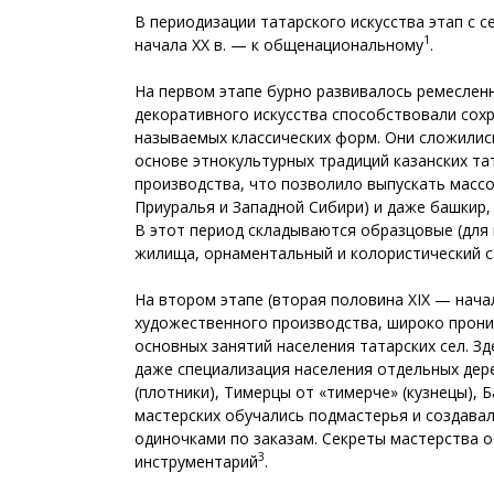
В периодизации татарского искусства этап с се
1
начала XX в. — к общенациональному
.
На первом этапе бурно развивалось ремесленн
декоративного искусства способствовали сох
называемых классических форм. Они сложились
основе этнокультурных традиций казанских та
производства, что позволило выпускать масс
Приуралья и Западной Сибири) и даже башкир,
В этот период складываются образцовые (для 
жилища, орнаментальный и колористический с
На втором этапе (вторая половина XIX — нача
художественного производства, широко проник
основных занятий населения татарских сел. З
даже специализация населения отдельных дере
(плотники), Тимерцы от «тимерче» (кузнецы), 
мастерских обучались подмастерья и создавал
одиночками по заказам. Секреты мастерства об
3
инструментарий
.