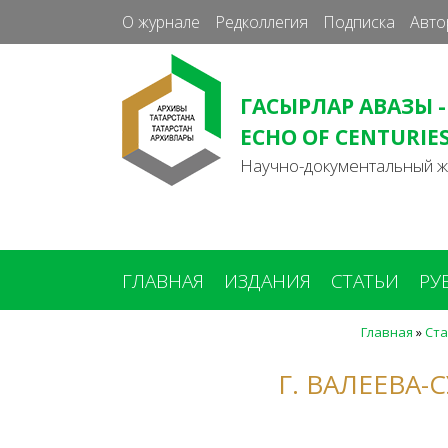
О журнале
Редколлегия
Подписка
Авто
ГАСЫРЛАР АВАЗЫ -
ECHO OF CENTURIE
Научно-документальный 
ГЛАВНАЯ
ИЗДАНИЯ
СТАТЬИ
РУ
Главная
»
Ста
Вы
здесь
Г. ВАЛЕЕВА