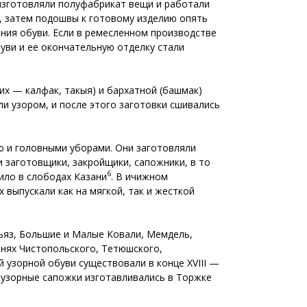
изготовляли полуфабрикат вещи и работали
, затем подошвы к готовому изделию опять
ния обуви. Если в ремесленном производстве
буви и ее окончательную отделку стали
х — калфак, такыя) и бархатной (башмак)
и узором, и после этого заготовки сшивались
ю и головными уборами. Они заготовляли
и заготовщики, закройщики, сапожники, в то
6
ило в слободах Казани
. В ичижном
 выпускали как на мягкой, так и жесткой
бъяз, Большие и Малые Ковали, Мемдель,
евнях Чистопольского, Тетюшского,
й узорной обуви существовали в конце XVIII —
м узорные сапожки изготавливались в Торжке