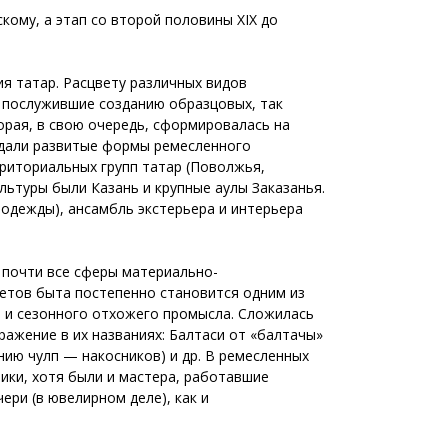
скому, а этап со второй половины XIX до
я татар. Расцвету различных видов
 послужившие созданию образцовых, так
орая, в свою очередь, сформировалась на
оздали развитые формы ремесленного
риториальных групп татар (Поволжья,
льтуры были Казань и крупные аулы Заказанья.
 одежды), ансамбль экстерьера и интерьера
т почти все сферы материально-
метов быта постепенно становится одним из
а и сезонного отхожего промысла. Сложилась
ражение в их названиях: Балтаси от «балтачы»
нию чулп — накосников) и др. В ремесленных
ики, хотя были и мастера, работавшие
ери (в ювелирном деле), как и