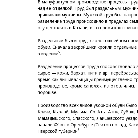
В мануфактурном производстве процессы тру
над ее отделкой. Труд был раздельным: мужч
пришивали мужчины. Мужской труд был направ
разделение труда происходило в пределах семь
осуществлять в Казани, в то время как сшива
Раздельным был и труд в золотошвейном прои
обуви. Сначала закройщики кроили отдельные 
5
в изделие
.
Разделение процессов труда способствовало 
сырье — кожи, бархат, нити и др., перебрасыв
время как вышивальщицы преимущественно тру
производстве, кроме сапожек, изготовлялись 
подошве.
Производство всех видов узорной обуви было 
Клачи, Кырлай, Мульма, Ср. Аты, Атня, Субаш,
Мамадышского, Спасского, Лаишевского уездо
начале ХХ вв. в Оренбурге (Сеитов посад), К
8
Тверской губернии
.