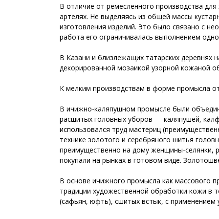
В отличие от ремесленного производства для 
артелях. Не выделяясь из общей массы кустар
изготовления изделий. Это было связано с н
работа его ограничивалась выполнением одной
В Казани и близлежащих татарских деревнях 
декорированной мозаикой узорной кожаной об
К мелким производствам в форме промысла отн
В ичижно-каляпушном промысле были объедине
расшитых головных уборов — каляпушей, калфа
использовался труд мастериц (преимуществен
технике золотого и серебряного шитья головны
преимущественно на дому женщины-селянки, р
покупали на рынках в готовом виде. Золотошв
В основе ичижного промысла как массового про
традиции художественной обработки кожи в те
(сафьян, юфть), сшитых встык, с применением