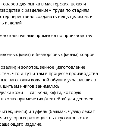
оваров для рынка в мастерских, цехах и
изводства с разделением труда по стадиям
стер переставал создавать вещь целиком, и
ь изделий.
чижно-каляпушный промысел по производству
лочных (киез) и безворсовых (келэм) ковров.
озаики) и золотошвейное (изготовление
тем, что и тут и там в процессе производства
ные заготовки кожаной обуви и украшавших в
в. шитьем ичигов занимались
ыделки кожи — сафьяна, юфти, которую
школах при мечетях (мектебах) для девочек.
итек, ичиги) и туфель (башмак, чувэк) лежат
я из узорных разноцветных кусочков кожи
крашающего изделие.