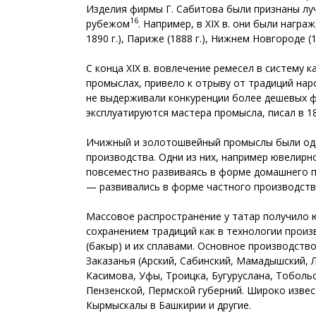
Изделия фирмы Г. Сабитова были признаны лу
16
рубежом
. Например, в XIX в. они были награ
1890 г.), Париже (1888 г.), Нижнем Новгороде (18
С конца XIX в. вовлечение ремесел в систему
промыслах, привело к отрыву от традиций нар
не выдерживали конкуренции более дешевых фа
эксплуатируются мастера промысла, писал в 188
Ичижный и золотошвейный промыслы были одни
производства. Одни из них, например ювелирн
повсеместно развиваясь в форме домашнего п
— развивались в форме частного производства
Массовое распространение у татар получило ю
сохранением традиций как в технологии произ
(бакыр) и их сплавами. Основное производств
Заказанья (Арский, Сабинский, Мамадышский, 
Касимова, Уфы, Троицка, Бугуруслана, Тобольс
Пензенской, Пермской губерний. Широко изве
Кырмыскалы в Башкирии и другие.