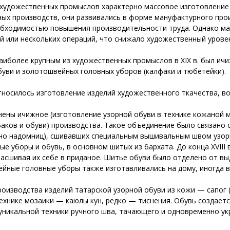
художественных промыслов характерно массовое изготовление т
ных производств, они развивались в форме мануфактурного про
еобходимостью повышения производительности труда. Однако ма
 или нескольких операций, что снижало художественный уровен
наиболее крупным из художественных промыслов в XIX в. был и
уви и золотошвейных головных уборов (калфаки и тюбетейки).
осилось изготовление изделий художественного ткачества, вой
ны ичижное (изготовление узорной обуви в технике кожаной м
ков и обуви) производства. Такое объединение было связано с 
но надомниц), сшивавших специальным вышивальным швом узор
е уборы и обувь, в основном шитых из бархата. До конца XVIII 
асшивая их себе в приданое. Шитье обуви было отделено от в
ейные головные уборы также изготавливались на дому, иногда в 
изводства изделий татарской узорной обуви из кожи — сапог (ч
хнике мозаики — каюлы кун, редко — тиснения. Обувь создаетс
 уникальной техники ручного шва, тачающего и одновременно у