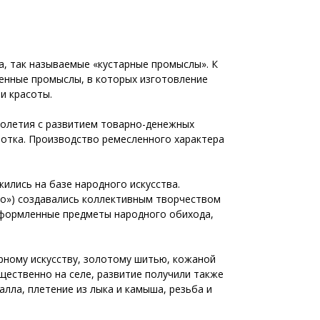
а, так называемые «кустарные промыслы». К
твенные промыслы, в которых изготовление
и красоты.
столетия с развитием товарно-денежных
ботка. Производство ремесленного характера
ились на базе народного искусства.
тво») создавались коллективным творчеством
оформленные предметы народного обихода,
ирному искусству, золотому шитью, кожаной
ущественно на селе, развитие получили также
лла, плетение из лыка и камыша, резьба и