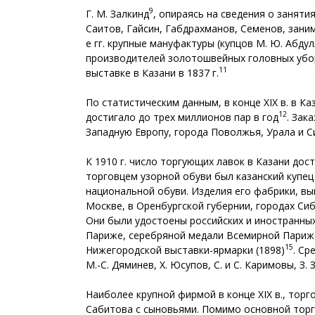
9
Г. М. Залкинд
, опираясь на сведения о заняти
Саитов, Гайсин, Габдрахманов, Семенов, зани
е гг. крупные мануфактуры (купцов М. Ю. Абдул
производителей золотошвейных головных уборо
11
выставке в Казани в 1837 г.
По статистическим данным, в конце XIX в. в К
12
достигало до трех миллионов пар в год
. Зак
Западную Европу, города Поволжья, Урала и С
К 1910 г. число торгующих лавок в Казани до
торговцем узорной обуви был казанский купец
национальной обуви. Изделия его фабрики, вы
Москве, в Оренбургской губернии, городах Си
Они были удостоены российских и иностранных
Париже, серебряной медали Всемирной Парижск
15
Нижегородской выставки-ярмарки (1898)
. Ср
М.-С. Дяминев, Х. Юсупов, С. и С. Каримовы, З. 
Наиболее крупной фирмой в конце XIX в., то
Сабитова с сыновьями. Помимо основной торго