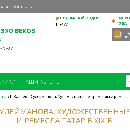
Перейти
рам
Контакты
к
ПОДПИСНОЙ ИНДЕКС
ВЫПУСК
основному
ГОДА
П5477
содержанию
 ЭХО ВЕКОВ
По
пе
S
журнал
БРИКИ
НАШИ АВТОРЫ
тьи
»
Г. Валеева-Сулейманова. Художественные промыслы и ремесла т
-СУЛЕЙМАНОВА. ХУДОЖЕСТВЕНН
И РЕМЕСЛА ТАТАР В XIX В.