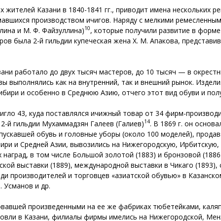
ях жителей Казани в 1840-1841 гг., приводит имена нескольких 
мавшихся производством ичигов. Наряду с мелкими ремесленным
10
лина и М. Ф. Файзуллина)
, которые получили развитие в форм
в была 2-й гильдии купеческая жена Х. М. Апакова, представи
азани работало до двух тысяч мастеров, до 10 тысяч — в окрест
азы выполнялись как на внутренний, так и внешний рынок. Издел
ибири и особенно в Среднюю Азию, отчего этот вид обуви и полу
стигло 43, куда поставлялся ичижный товар от 34 фирм-производ
14
 2-й гильдии Мухаммадзян Галеев (Галиев)
. В 1869 г. он осно
пускавшей обувь и головные уборы (около 100 моделей), продава
бири и Средней Азии, вывозились на Нижегородскую, Ирбитскую,
 наград, в том числе Большой золотой (1883) и бронзовой (188
ой выставки (1889), международной выставки в Чикаго (1893),
еди производителей и торговцев «азиатской обувью» в Казанском 
З. Усманов и др.
рговавшей произведенными на ее же фабриках тюбетейками, кал
вли в Казани, филиалы фирмы имелись на Нижегородской, Мензе