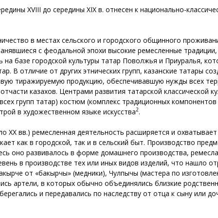
редины XVIII до середины XIX в. отнесен к национально-классиче
ичество в местах сельского и городского общинного проживани
ранявшиеся с феодальной эпохи высокие ремесленные традиции,
 на базе городской культуры татар Поволжья и Приуралья, кот
тар. В отличие от других этнических групп, казанские татары с
овую тиражируемую продукцию, обеспечивавшую нужды всех тер
 отчасти казахов. Центрами развития татарской классической ку
всех групп татар) костюм (комплекс традиционных компонентов
2
трой в художественном языке искусства
.
ло ХХ вв.) ремесленная деятельность расширяется и охватывае
ает как в городской, так и в сельский быт. Производство пред
десь оно развивалось в форме домашнего производства, ремесл
вень в производстве тех или иных видов изделий, что нашло от
Бакырче от «бакырчы» (медники), Чулпычы (мастера по изготовле
ись артели, в которых обычно объединялись близкие родственн
ерегались и передавались по наследству от отца к сыну или доч