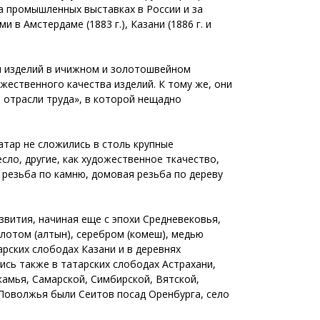
а промышленных выставках в России и за
 в Амстердаме (1883 г.), Казани (1886 г. и
ия изделий в ичижном и золотошвейном
жественного качества изделий. К тому же, они
 отрасли труда», в которой нещадно
тар не сложились в столь крупные
сло, другие, как художественное ткачество,
резьба по камню, домовая резьба по дереву
звития, начиная еще с эпохи Средневековья,
лотом (алтын), серебром (комеш), медью
рских слободах Казани и в деревнях
ись также в татарских слободах Астрахани,
камья, Самарской, Симбирской, Вятской,
Поволжья были Сеитов посад Оренбурга, село