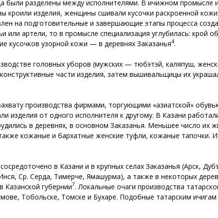
да были разделены между исполнителями. В ичижном промысле 
ины кроили изделия, женщины сшивали кусочки раскроенной кожи
лен на подготовительные и завершающие этапы процесса созда
и или артели, то в промысле специализация углубилась: крой о
4
ние кусочков узорной кожи — в деревнях Заказанья
.
зводстве головных уборов (мужских — тюбэтэй, каляпуш, женски
конструктивные части изделия, затем вышивальщицы их украшал
захвату производства фирмами, торгующими «азиатской» обувь
али изделия от одного исполнителя к другому. В Казани работал
дились в деревнях, в основном Заказанья. Меньшее число их ж
также кожаные и бархатные женские туфли, кожаные тапочки. Их
сосредоточено в Казани и в крупных селах Заказанья (Арск, Ду
 Инся, Ср. Серда, Тимерче, Ямашурма), а также в некоторых дер
7
в Казанской губернии
. Локальные очаги производства татарско
асимове, Тобольске, Томске и Бухаре. Подобные татарским ичига