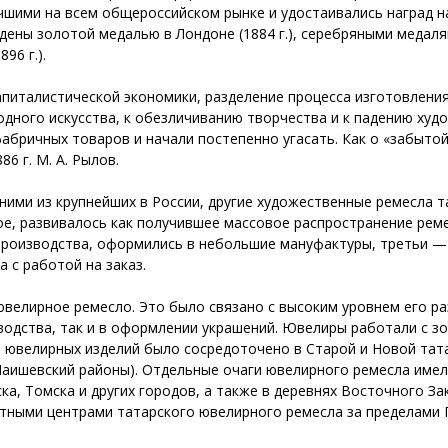
чшими на всем общероссийском рынке и удостаивались наград н
ждены золотой медалью в Лондоне (1884 г.), серебряными медалями
96 г.).
 капиталистической экономики, разделение процесса изготовлен
одного искусства, к обезличиванию творчества и к падению худо
бричных товаров и начали постепенно угасать. Как о «забытой
6 г. М. А. Рылов.
ми из крупнейших в России, другие художественные ремесла та
ое, развивалось как получившее массовое распространение реме
роизводства, оформились в небольшие мануфактуры, третьи — 
 с работой на заказ.
велирное ремесло. Это было связано с высоким уровнем его ра
водства, так и в оформлении украшений. Ювелиры работали с зо
о ювелирных изделий было сосредоточено в Старой и Новой тата
Лаишевский районы). Отдельные очаги ювелирного ремесла имел
ка, Томска и других городов, а также в деревнях Восточного За
стными центрами татарского ювелирного ремесла за пределами 