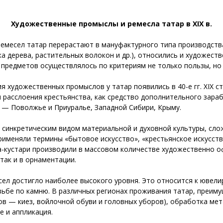
Художественные промыслы и ремесла татар в
XIX
в.
 ремесел татар перерастают в мануфактурного типа производств
ка дерева, растительных волокон и др.), относились и художес
предметов осуществлялось по критериям не только пользы, но 
 художественных промыслов у татар появились в 40-е гг. XIX 
 расслоения крестьянства, как средство дополнительного зара
р — Поволжье и Приуралье, Западной Сибири, Крыму.
синкретическим видом материальной и духовной культуры, слож
применяли термины «бытовое искусство», «крестьянское искусс
а-кустари производили в массовом количестве художественно 
 так и в орнаментации.
есел достигло наиболее высокого уровня. Это относится к ювел
езьбе по камню. В различных регионах проживания татар, преим
ов — киез, войлочной обуви и головных уборов), обработка мета
е и аппликация.