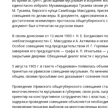
во время встреч с делегациями мусульман и искренне же
единогласно избрало Мухаммадшакира Тукаева своим уп
М. Тукаева, бирского купца Сахибзады Максудова, прися
совещания по делам веры. В документе, адресованном и.
достаточном экземпляре» протокола общегубернского с
документ был отпечатан на русском языке.
В своем донесении от 12 июля 1905 г. Н. Е. Богданович
«неблагонадежности» С. Максудова и А. Ахтямова и неж
Особое совещание под председательством И. Г. Горемык
заверения его председателя — графа А. П. Игнатьева —
закрытыми дверями. Обещанный диалог власти с мусуль
5 августа 1905 г. в газете «Терджиман» появилась объе
принятых на уфимском совещании мусульман. По мнению 
общем, своими просьбами оно доказывает сознание поль
Проведение Уфимского общегубернского совещания ста
многочисленности мусульман в губернии, свою роль сыг
ориентир на конструктивное сотрудничество с властью, 
задержка проведения совещания объясняется необходим
проведения процедур выборов на многочисленных волост