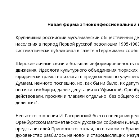
Новая форма этноконфессиональной 
Крупнейший российский мусульманский общественный де
населения в период Первой русской революции 1905-190
систематически публиковал в газете «Терджиман» сообщ
Широкие личные связи и большая информированность поз
движения. Идеолога культурного объединения тюркских 
юридически грамотно излагать предложения по улучшени
Думаем, немного поспешно, но, как бы ни было, их депу
пензяки-симбирцы, далее депутации из Уфимской, Оренбу
действовали, просили и плакали отдельно, без общего с
делишки»1.
Невысокого мнения И. Гаспринский был о совещании рели
Оренбургском магометанском духовном собрании (ОМДС)
представителей Приволжского края, но в самом собрании
духовенство разбилось на ново- и старомыслящих. Резу