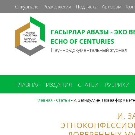
О журнале
Редколлегия
Подписка
Авторам
Кон
ГАСЫРЛАР АВАЗЫ - ЭХО В
ECHO OF CENTURIES
Научно-документальный журнал
ГЛАВНАЯ
ИЗДАНИЯ
СТАТЬИ
РУБРИКИ
Главная
»
Статьи
»
И. Загидуллин. Новая форма э
Вы
здесь
И. 
ЭТНОКОНФЕССИО
ДОВЕРЕННЫХ МУ