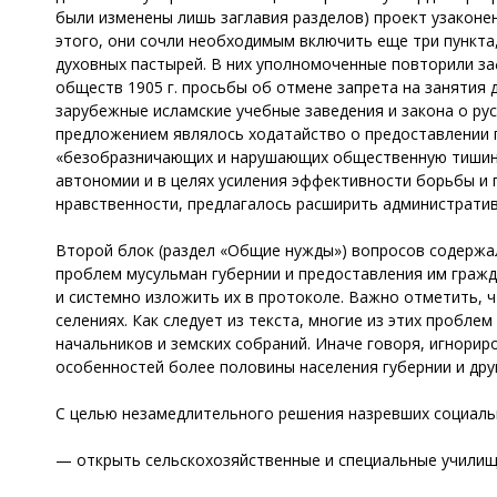
были изменены лишь заглавия разделов) проект узаконе
этого, они сочли необходимым включить еще три пункт
духовных пастырей. В них уполномоченные повторили заф
обществ 1905 г. просьбы об отмене запрета на занятия
зарубежные исламские учебные заведения и закона о ру
предложением являлось ходатайство о предоставлении 
«безобразничающих и нарушающих общественную тишину»
автономии и в целях усиления эффективности борьбы и
нравственности, предлагалось расширить администрати
Второй блок (раздел «Общие нужды») вопросов содержал
проблем мусульман губернии и предоставления им граж
и системно изложить их в протоколе. Важно отметить, 
селениях. Как следует из текста, многие из этих пробле
начальников и земских собраний. Иначе говоря, игнори
особенностей более половины населения губернии и дру
С целью незамедлительного решения назревших социаль
— открыть сельскохозяйственные и специальные училища,