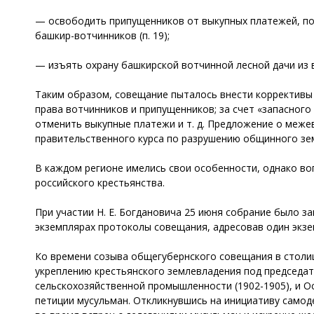
— освободить припущенников от выкупных платежей, по
башкир-вотчинников (п. 19);
— изъять охрану башкирской вотчинной лесной дачи из в
Таким образом, совещание пыталось внести коррективы 
права вотчинников и припущенников; за счет «запасног
отменить выкупные платежи и т. д. Предложение о меже
правительственного курса по разрушению общинного зем
В каждом регионе имелись свои особенности, однако в
российского крестьянства.
При участии Н. Е. Богдановича 25 июня собрание было з
экземплярах протоколы совещания, адресовав один экзе
Ко времени созыва общегубернского совещания в столиц
укреплению крестьянского землевладения под председат
сельскохозяйственной промышленности (1902-1905), и Ос
петиции мусульман. Откликнувшись на инициативу само