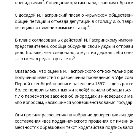
2
очевидными»
. Совещание критиковали, главным образо
С досадой И. Гаспринский писал о «крымском обществен
общей петиции и отъезда депутации в столицу и. о. тав
4
петицию» от имени крымских татар
.
В плане согласованных действий И. Гаспринскому импони
представителей, сообща обсудили свои нужды и отправ
дело больше, чем следовало, а муфтий держал себя оче
5
— отмечал редактор газеты
.
Оказалось, что оценка И. Гаспринского относительно р
получения известия о разрешении проведения в Уфе со
Первой всеобщей переписи населения 1897 г. здесь расс
более половины местных жителей)6 начали обращаться в
г.7 о пересмотре законов об инородцах и иноверцах и 
«по вопросам, касающимся усовершенствования государ
Они просили разрешения на избрание доверенных лиц дл
составления «все подданнического прошения от имени вс
местностях образцовый текст ходатайства подписывалс