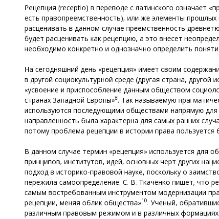
Рецепция (receptio) в переводе с латинского означает «
есть правопреемственность), или же элементы прошлых и
расценивать в данном случае преемственность древнетю
будет расценивать как рецепцию, а это внесет неопреде
необходимо конкретно и однозначно определить понятие
На сегодняшний день «рецепция» имеет своим содержан
в другой социокультурной среде (другая страна, другой 
«усвоение и приспособление данным обществом социолог
8
странах Западной Европы»
. Так называемую прагматич
используются последующими обществами напрямую для р
направленность была характерна для самых ранних случа
потому проблема рецепции в истории права пользуется
В данном случае термин «рецепция» используется для о
принципов, институтов, идей, основных черт других нац
подход в историко-правовой науке, поскольку о заимство
пережила самоопределение. С. В. Ткаченко пишет, что 
самым востребованным инструментом модернизации пра
10
рецепции, меняя облик общества»
. Ученый, обративши
различным правовым режимом и в различных формациях»;