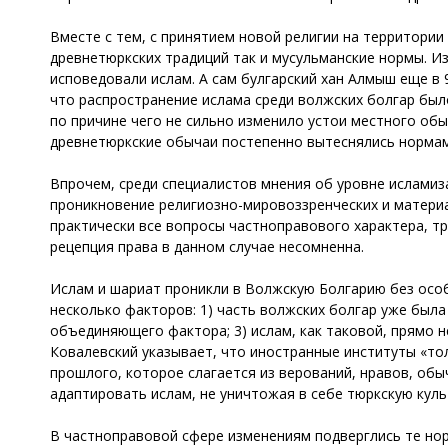
Вместе с тем, с принятием новой религии на территор
древнетюркских традиций так и мусульманские нормы. Изв
исповедовали ислам. А сам булгарский хан Алмыш еще в
что распространение ислама среди волжских болгар был
по причине чего не сильно изменило устои местного об
древнетюркские обычаи постепенно вытеснялись нормам
Впрочем, среди специалистов мнения об уровне ислами
проникновение религиозно-мировоззренческих и матери
практически все вопросы частноправового характера, т
рецепция права в данном случае несомненна.
Ислам и шариат проникли в Волжскую Болгарию без особ
несколько факторов: 1) часть волжских болгар уже была
объединяющего фактора; 3) ислам, как таковой, прямо 
Ковалевский указывает, что иностранные институты «тол
прошлого, которое слагается из верований, нравов, обы
адаптировать ислам, не уничтожая в себе тюркскую куль
В частноправовой сфере изменениям подверглись те но