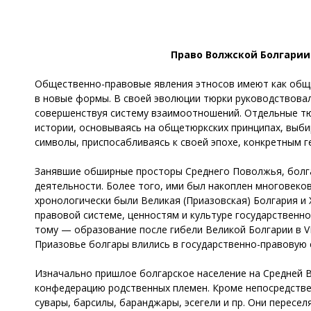
Право Волжской Болгарии
Общественно-правовые явления этносов имеют как общи
в новые формы. В своей эволюции тюрки руководствова
совершенствуя систему взаимоотношений. Отдельные тю
истории, основываясь на общетюркских принципах, выби
символы, приспосабливаясь к своей эпохе, конкретным 
Занявшие обширные просторы Среднего Поволжья, болга
деятельности. Более того, ими был накоплен многовеко
хронологически были Великая (Приазовская) Болгария и 
правовой системе, ценностям и культуре государственно
тому — образование после гибели Великой Болгарии в VI
Приазовье болгары влились в государственно-правовую с
Изначально пришлое болгарское население на Средней 
конфедерацию родственных племен. Кроме непосредствен
сувары, барсилы, баранджары, эсегели и пр. Они пересел