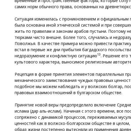
временные и пространственные факторы, которые сопут
самих норм обычного права, основанных на древнетюркск
Ситуация изменилась с проникновением и официальным п
была основана иной этнической системой и при соверше
жить по правилам и законам арабов пустыни. Поэтому н
тюрками чисто внешне. Более того, случались и недораз
Поволжья. В качестве примера можно привести практику
встал в первые же дни прибытия багдадского посольств
13
недоразумение и конфликтную ситуацию
. Решение его
культового характера, выносимое религиозным авторит
Рецепция в форме принятия элементов параллельных пра
механического заимствования чуждых правовых ценносте
подобное мы можем наблюдать и у волжских болгар, по
правовых взаимоотношений в булгарском обществе.
Принятие новой веры предопределило включение Среднег
ислама (дар аль-ислам). Начиная с этого времени, все 
сопряжено с динамикой процессов, переживаемых мусул
ценностей как в волжско-болгарском обществе в целом,
образ жизни постепенно вытесняли из применения древн