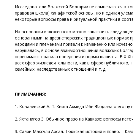
Исследователи Волжской Болгарии не сомневаются в том
правовая школа) ханафитской основы, но и единая улема
некоторые вопросы права и ритуальной практики в соот
На основании изложенного можно заключить следующее
основанными на древнетюркских традиционных нормах пр
народами и племенами привели к изменению или исчезно
нарушалась, в основе взаимоотношений волжских болга
перенимают правила поведения и нормы шариата. В X-XI 
всех сфер жизнедеятельности, как в сфере публичного, 
семейных, наследственных отношений и т. д.
ПРИМЕЧАНИЯ:
1. Ковалевский А. П. Книга Ахмеда Ибн-Фадлана о его путе
2. Яхтанигов З. Обычное право на Кавказе: вопросы источн
3. Садри Максуди Арсал. Тюркская история и право. – Казан