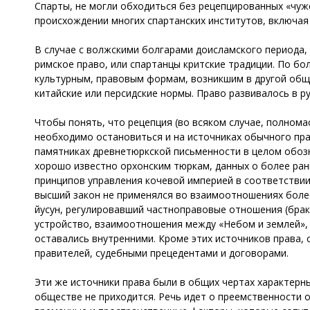
Спарты, не могли обходиться без рецепцированных «чуж
происхождении многих спартанских институтов, включая
В случае с волжскими болгарами доисламского периода,
римское право, или спартанцы критские традиции. По б
культурным, правовым формам, возникшим в другой общ
китайские или персидские нормы. Право развивалось в р
Чтобы понять, что рецепция (во всяком случае, полнома
необходимо остановиться и на источниках обычного прав
памятниках древнетюркской письменности в целом обозна
хорошо известно орхонским тюркам, данных о более ран
принципов управления кочевой империей в соответствии с 
высший закон не применялся во взаимоотношениях боле
йусун, регулировавший частноправовые отношения (брак,
устройство, взаимоотношения между «Небом и землей», 
оставались внутренними. Кроме этих источников права,
правителей, судебными прецедентами и договорами.
Эти же источники права были в общих чертах характерны
обществе не приходится. Речь идет о преемственности