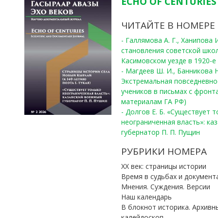
ECHO OF CENTURIES 
ЧИТАЙТЕ В НОМЕРЕ
- Галлямова А. Г., Ханипова
становления советской шко
Касимовском уезде в 1920-е 
- Магдеев Ш. И., Банникова Н
Экстремальная повседневно
учеников в письмах с фронта
материалам ГА РФ)
- Долгов Е. Б. «Существует 
неограниченная власть»: ка
губернатор П. П. Пущин
РУБРИКИ НОМЕРА
ХХ век: страницы истории
Время в судьбах и документ
Мнения. Суждения. Версии
Наш календарь
В блокнот историка. Архивн
калейдоскоп