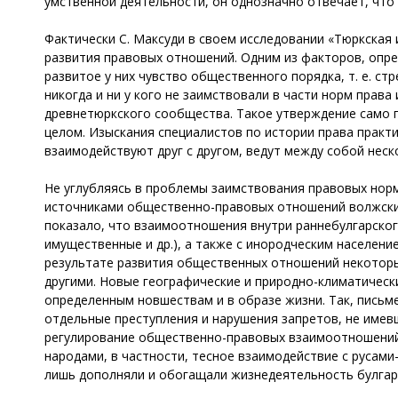
умственной деятельности, он однозначно отвечает, что
Фактически С. Максуди в своем исследовании «Тюркская
развития правовых отношений. Одним из факторов, опре
развитое у них чувство общественного порядка, т. е. ст
никогда и ни у кого не заимствовали в части норм прав
древнетюркского сообщества. Такое утверждение само п
целом. Изыскания специалистов по истории права практи
взаимодействуют друг с другом, ведут между собой нес
Не углубляясь в проблемы заимствования правовых нор
источниками общественно-правовых отношений волжских
показало, что взаимоотношения внутри раннебулгарског
имущественные и др.), а также с инородческим населен
результате развития общественных отношений некоторы
другими. Новые географические и природно-климатическ
определенным новшествам и в образе жизни. Так, письм
отдельные преступления и нарушения запретов, не имевш
регулирование общественно-правовых взаимоотношений 
народами, в частности, тесное взаимодействие с русам
лишь дополняли и обогащали жизнедеятельность булгарс