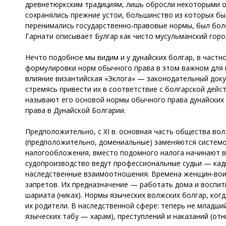
древнетюркским традициям, лишь обросли некоторыми об
сохранялись прежние устои, большинство из которых бы
перенимались государственно-правовые нормы, был более
Гарнати описывает Булгар как чисто мусульманский гор
Нечто подобное мы видим и у дунайских болгар, в частно
формулировки норм обычного права в этом важном для из
влияние византийская «Эклога» — законодательный доку
стремясь привести их в соответствие с болгарской дейс
называют его основой нормы обычного права дунайских
права в Дунайской Болгарии.
Предположительно, с XI в. основная часть общества во
(предположительно, домениальные) заменяются системой
налогообложения, вместо подомного налога начинают вз
судопроизводство ведут профессиональные судьи — кад
наследственные взаимоотношения. Времена женщин-воит
запретов. Их предназначение — работать дома и воспит
шариата (никах). Нормы языческих волжских болгар, ко
их родители. В наследственной сфере: теперь не младший
языческих табу — харам), преступлений и наказаний (отны