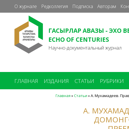
О журнале
Редколлегия
Подписка
Авторам
Кон
ГАСЫРЛАР АВАЗЫ - ЭХО В
ECHO OF CENTURIES
Научно-документальный журнал
ГЛАВНАЯ
ИЗДАНИЯ
СТАТЬИ
РУБРИКИ
Главная
»
Статьи
»
А. Мухамадеев. Пра
Вы
здесь
А. МУХАМА
ДОМОНГ
ПРЕЕ