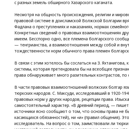
с разных земель обширного Хазарского каганата.
Несмотря на общность происхождения, религии и мирово
правовой системе в доисламской Волжской Болгарии вря
Фадлана о преступлениях и наказаниях, нормах семейно
Конкретных сведений о правовых взаимоотношениях друг
имеем. Бесспорно одно, все племена болгарского сообщ
— тенгрианства, а взаимоотношения между собой и вну
тождественности норм обычного права племен болгарск
В связи с этим хотелось бы сослаться на З. Яхтанигова,
системы, которая претендовала бы на всеобщее признан
права обнаруживает много разительных контрастов, по 
В части правовых взаимоотношений волжских болгар яз
тюркских народов. С. Максуди, исследовавший в 1920-19
правовых норм у других народов, рецепции права. Изыск
самостоятельный характер. «В древний период, — пишет 
источники ясно сообщают о том, что основы права не был
касающихся обязанностей), ни «и» (правил общения). Это
исследователь. На вопрос о том, заимствовали ли тюрки