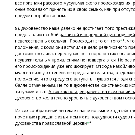
все признаки расового мусульманского происхождения, р
оные пожелают принять их в свою семью, или при отсут
предмет выработанным.
8). Духовенство наше далеко не достигает того престижа
представляют собой
развитой и передовой руководящий
невежественных сельчан.
Происходит это от того
*
*
, чт
положения, с коим они вступили в дело религиозного п
достоинство лица, переступающего пороги этих сословий
неуважительным проявлениям не подвергаются. Но раз из
его происхождения уже его шокирует. Отсюда назойливо
мулл на низшую степень не представительства, а «долж
положение, что в среду его вступать гнушаются люди с
балле отмеченным. Не то в духовенстве христианских и
титулами и т. п.
А так как по идее равенства всех наций
духовенство желательно уровнять с духовенством госпо
Из сих соображений вытекает наше восьмое ходатайство
почетных граждан с изъятием их из подсудности судов 
духовенства православной церкви
*
*.