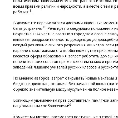
политическим панисламизмом иностранного Востока. Иск
всеми правами религии и народности, а вместе с тем и 
18
работа»
.
В документе перечисляются дискриминационные моменты
19
быть устранены
. Речь идет о следующих положениях и
нехристиан 1/4 частью гласных в городском органе само
вызывает раздражительность, доходящую до враждебност
каждый раз лишь с личного разрешения министра юстиц
наравне с христианами стать обычным путем присяжным 
касается сферы образования: запрет работать домашним
попечительских советов при женских гимназиях и проги
заведений; лишение учителей русских классов и русско-т
По мнению авторов, запрет открывать новые мектебы и 
бюджете прихожан, оставлял без начальной школы жител
обрекло значительную массу мусульман на полное невеж
Вопиющим ущемлением прав составители памятной записк
20
национальным соображениям
.
Комитет министров, рассмотрев поступившие в своей ад