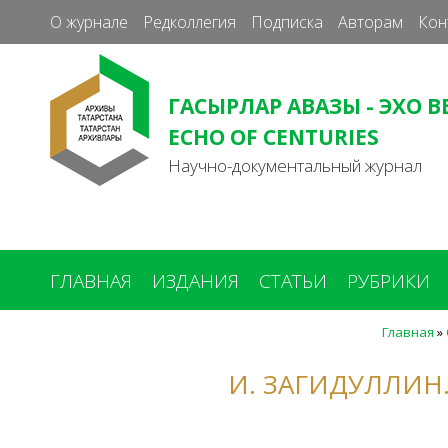
О журнале
Редколлегия
Подписка
Авторам
Кон
ГАСЫРЛАР АВАЗЫ - ЭХО В
ECHO OF CENTURIES
Научно-документальный журнал
ГЛАВНАЯ
ИЗДАНИЯ
СТАТЬИ
РУБРИКИ
Главная
»
Вы
здесь
И. ЗАГИДУЛЛИН