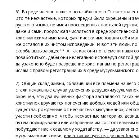
6). В среде членов нашего возлюбленного Отечества ес
Это те несчастные, которых предки были окрещены и зач
русского языка, не имея просвещенных пастырей церкви, 
даже и сами, продолжая числиться в среде христианской
христианскими именами, фактически именовали себя маго
же остался в их чистом исповедании. И вот эти люди, по
скорбь вызывающее
*
*. А так как они по племени наши 
позаботиться, дабы они нелегально исповедуя святой д
да узаконено будет разрешение христианам по регистр
ислам с правом регистрации их в среду мусульманского 
7). Общий склад жизни, сблизивший все племена нашего
стали печальные случаи увлечения девушек-мусульманок 
окрещен, эти два душевных фактора заставляют таких н
христианок вручаются попечению добрых людей или обще
существа, рожденные от несчастных мусульманок, легк
участи необходимо, чтобы несчастные матери их, девицы
путем подкидывания или избранным им состоятельным и
побуждают нас к седьмому ходатайству, — да узаконено
мусульманские семьи,
или в таком пункте, где преоблад