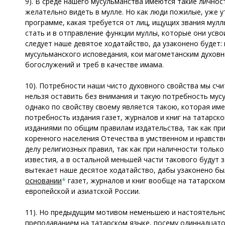
9). В среде нашего мусульманства имеются такие личнос
желательно видеть в мулле. Но как люди пожилые, уже у
программе, какая требуется от лиц, ищущих звания мулл
стать и в отправление функции муллы, которые они усв
следует наше девятое ходатайство, да узаконено будет:
мусульманского исповедания, кои магометанским духов
богослужений и треб в качестве имама.
10). Потребности наши чисто духовного свойства мы счи
нельзя оставить без внимания и такую потребность мусу
однако по свойству своему является такою, которая им
потребность издания газет, журналов и книг на татарск
изданиями по общим правилам издательства, так как пр
коренного населения Отечества в умственном и нравстве
делу религиозных правил, так как при наличности тольк
известия, а в остальной меньшей части такового будут 
вытекает наше десятое ходатайство, дабы узаконено бы
основании
*
газет, журналов и книг вообще на татарском
европейской и азиатской России.
11). Но предыдущим мотивом неменьшею и настоятельн
преподаванием на татарском языке, посему одиннадцато