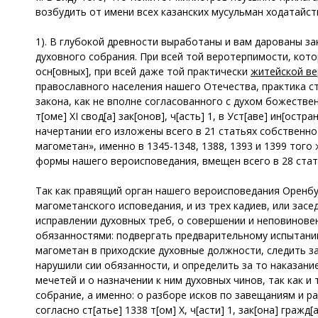
возбудить от имени всех казанских мусульман ходатайс
1). В глубокой древности выработаны и вам дарованы з
духовного собрания. При всей той веротерпимости, кото
осн[овных], при всей даже той практически
житейской ве
православного населения нашего Отечества, практика с
закона, как не вполне согласованного с духом божестве
т[оме] XI свод[а] зак[онов], ч[асть] 1, в Уст[аве] ин[остр
начертании его изложены всего в 21 статьях собственно
магометан», именно в 1345-1348, 1388, 1393 и 1399 того ж
формы нашего вероисповедания, вмещен всего в 28 стат
Так как правящий орган нашего вероисповедания Оренбу
магометанского исповедания, и из трех кадиев, или засе
исправлении духовных треб, о совершении и неповиновен
обязанностями: подвергать предварительному испытани
магометан в приходские духовные должности, следить за
нарушили сии обязанности, и определить за то наказание
мечетей и о назначении к ним духовных чинов, так как 
собрание, а именно: о разборе исков по завещаниям и р
согласно ст[атье] 1338 т[ом] Х, ч[асти] 1, зак[она] гра