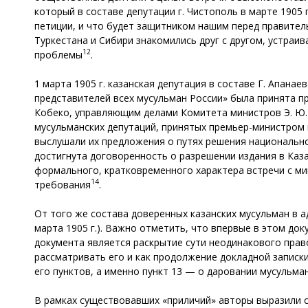
который в составе депутации г. Чистополь в марте 1905 
петиции, и что будет защитником нашим перед правител
Туркестана и Сибири знакомились друг с другом, устраи
12
проблемы
.
1 марта 1905 г. казанская депутация в составе Г. Апанаев
представителей всех мусульман России» была принята п
Кобеко, управляющим делами Комитета министров Э. Ю. 
мусульманских депутаций, принятых премьер-министром 
выслушали их предложения о путях решения национально
достигнута договоренность о разрешении издания в Каза
формального, кратковременного характера встречи с мин
14
требования
.
От того же состава доверенных казанских мусульман в а
марта 1905 г.). Важно отметить, что впервые в этом д
документа является раскрытие сути неодинакового прав
рассматривать его и как продолжение докладной записки
его пунктов, а именно пункт 13 — о даровании мусульм
В рамках существовавших «приличий» авторы выразили с