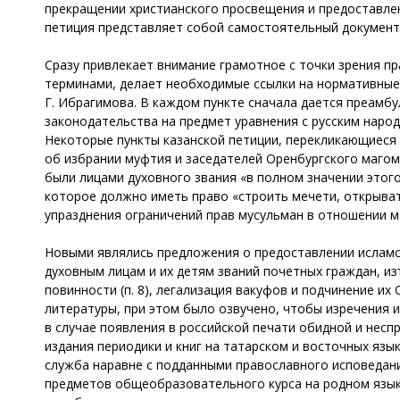
прекращении христианского просвещения и предоставле
петиция представляет собой самостоятельный документ 
Сразу привлекает внимание грамотное с точки зрения пр
терминами, делает необходимые ссылки на нормативные 
Г. Ибрагимова. В каждом пункте сначала дается преам
законодательства на предмет уравнения с русским народ
Некоторые пункты казанской петиции, перекликающиеся 
об избрании муфтия и заседателей Оренбургского маго
были лицами духовного звания «в полном значении этог
которое должно иметь право «строить мечети, открыват
упразднения ограничений прав мусульман в отношении м
Новыми являлись предложения о предоставлении исламс
духовным лицам и их детям званий почетных граждан, и
повинности (п. 8), легализация вакуфов и подчинение их
литературы, при этом было озвучено, чтобы изречения 
в случае появления в российской печати обидной и несп
издания периодики и книг на татарском и восточных яз
служба наравне с подданными православного исповедан
предметов общеобразовательного курса на родном язык