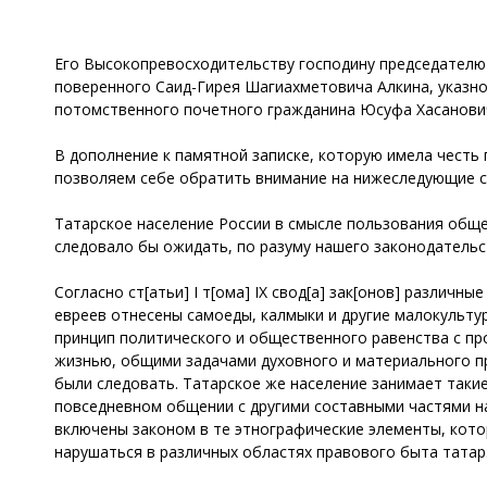
Его Высокопревосходительству господину председателю
поверенного Саид-Гирея Шагиахметовича Алкина, указно
потомственного почетного гражданина Юсуфа Хасанович
В дополнение к памятной записке, которую имела честь
позволяем себе обратить внимание на нижеследующие 
Татарское население России в смысле пользования обще
следовало бы ожидать, по разуму нашего законодательс
Согласно ст[атьи] I т[ома] IX свод[а] зак[онов] различ
евреев отнесены самоеды, калмыки и другие малокульту
принцип политического и общественного равенства с п
жизнью, общими задачами духовного и материального пр
были следовать. Татарское же население занимает такие
повседневном общении с другими составными частями на
включены законом в те этнографические элементы, котор
нарушаться в различных областях правового быта татар