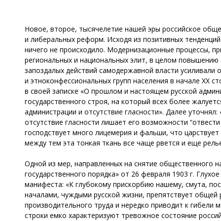
Новое, второе, тысячелетие нашей эры российское обще
и либеральных реформ. Исходя из позитивных тенденци
ничего не происходило. Модернизационные процессы, п
региональных и национальных элит, в целом повышению 
запоздалых действий самодержавной власти усиливали 
и этноконфессиональных групп населения в начале ХХ ст
в своей записке «О прошлом и настоящем русской админи
государственного строя, на который всех более жалует
администрации и отсутствие гласности». Далее уточнял:
отсутствие гласности лишает его возможности “отвести д
господствует много лицемерия и фальши, что царствует 
между тем эта тонкая ткань все чаще рвется и еще рел
Одной из мер, направленных на снятие общественного 
государственного порядка» от 26 февраля 1903 г. Глухо
манифеста: «К глубокому прискорбию нашему, смута, по
началами, чуждыми русской жизни, препятствует общей 
производительного труда и нередко приводит к гибели 
строки емко характеризуют тревожное состояние россий