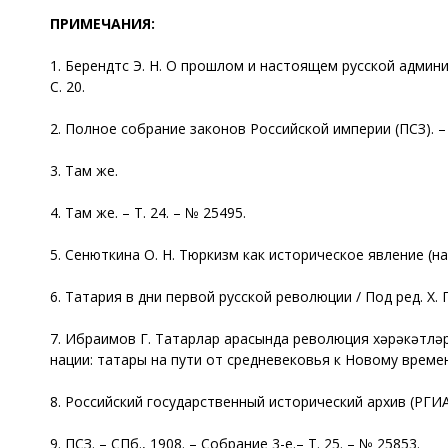
ПРИМЕЧАНИЯ:
1. Берендтс Э. Н. О прошлом и настоящем русской администр
С. 20.
2. Полное собрание законов Российской империи (ПСЗ). – С
3. Там же.
4. Там же. – Т. 24. – № 25495.
5. Сенюткина О. Н. Тюркизм как историческое явление (на
6. Татария в дни первой русской революции / Под ред. Х. Г.
7. Ибраһимов Г. Татарлар арасында революция хәрәкәтләре 
нации: татары на пути от средневековья к Новому времени (
8. Российский государственный исторический архив (РГИА), ф
9. ПСЗ. – СПб., 1908. – Собрание 3-е.– Т. 25. – № 25853.