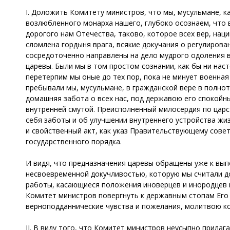
I. Доложить Комитету министров, что мы, мусульмане, 
возлюбленного монарха нашего, глубоко осознаем, что 
дорогого нам Отечества, таково, которое всех вер, нац
сломлена гордыня врага, всякие докучания о регулиров
сосредоточенно направлены на дело мудрого одоления в
царевы. Были мы в том простом сознании, как бы ни нас
перетерпим мы оные до тех пор, пока не минует военна
пребывали мы, мусульмане, в гражданской вере в полно
домашняя забота о всех нас, под державою его спокойн
внутренней смутой. Преисполненный милосердия по царст
себя заботы и об улучшении внутреннего устройства жи
и свойственный акт, как указ Правительствующему сове
государственного порядка.
И видя, что предназначения царевы обращены уже к вып
несвоевременной докучливостью, которую мы считали до
работы, касающиеся положения иноверцев и инородцев в
Комитет министров повергнуть к державным стопам Его 
верноподданнические чувства и пожелания, молитвою ко
II. В виду того, что Комитет министров неусыпно прилаг