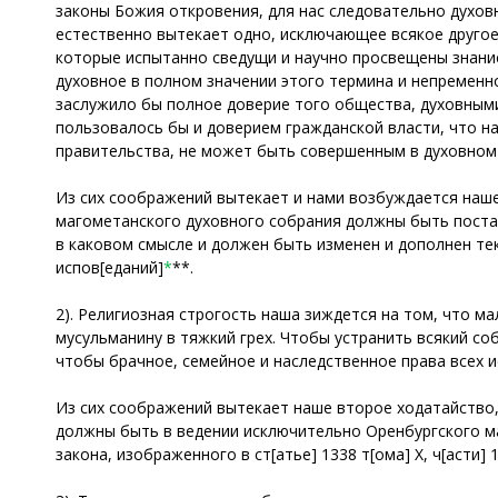
законы Божия откровения, для нас следовательно духовн
естественно вытекает одно, исключающее всякое другое
которые испытанно сведущи и научно просвещены знание
духовное в полном значении этого термина и непременн
заслужило бы полное доверие того общества, духовными
пользовалось бы и доверием гражданской власти, что на
правительства, не может быть совершенным в духовном
Из сих соображений вытекает и нами возбуждается наш
магометанского духовного собрания должны быть пост
в каковом смысле и должен быть изменен и дополнен текст
испов[еданий]
*
**.
2). Религиозная строгость наша зиждется на том, что 
мусульманину в тяжкий грех. Чтобы устранить всякий со
чтобы брачное, семейное и наследственное права всех
Из сих соображений вытекает наше второе ходатайство,
должны быть в ведении исключительно Оренбургского ма
закона, изображенного в ст[атье] 1338 т[ома] Х, ч[асти] 