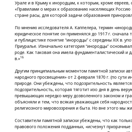
Урале и в Крыму к инородцам, к которым, кроме евреев,
«Правилами о мерах к образованию населяющих Россию и
стране расы, для которой задачи образования приноров
По мнению исследователя А. Каппелера, термин «инородцы
юридическое понятие он применялся до 1917 г. сначала 
и публицистике понятие “инородцы” с середины XIX в. у
Приуралье. Изначально категория “инородцы” основывал
роде. Как таковая она имела фундаменталистический и 
16
в.»
Другим принципиальным моментом памятной записки авт
народного просвещения» от 2 февраля 1870 г. (по сути и
природе. Они убеждены, что подозрительность являетс
подозрительность, которая тяготит изо дня в день вер
превышающих нередко меру дозволенного законом и гра
объясняли и тем, что всякая уважающая себя народност
религиозного мировоззрения и быта. Но вне этого мы ж
Составители памятной записки убеждены, что как тольк
правового положения подданных, «исчезнут призрачные 