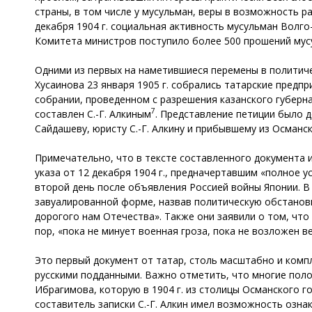
страны, в том числе у мусульман, веры в возможность р
декабря 1904 г. социальная активность мусульман Волг
Комитета министров поступило более 500 прошений мусу
Одними из первых на наметившиеся перемены в политиче
Хусаинова 23 января 1905 г. собрались татарские пред
собрании, проведенном с разрешения казанского губерна
7
составлен С.-Г. Алкиным
. Представление петиции было 
Сайдашеву, юристу С.-Г. Алкину и прибывшему из Осман
Примечательно, что в тексте составленного документа 
указа от 12 декабря 1904 г., предначертавшим «полное 
второй день после объявления Россией войны Японии. В
завуалированной форме, назвав политическую обстанов
дорогого нам Отечества». Также они заявили о том, что
пор, «пока не минует военная гроза, пока не возложен
Это первый документ от татар, столь масштабно и комп
русскими подданными. Важно отметить, что многие поло
Ибрагимова, которую в 1904 г. из столицы Османского 
составитель записки С.-Г. Алкин имел возможность озна