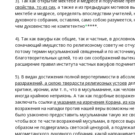
3). Так как открытие мектебе и медресе и поручение пр
свойства, то из сих
, а также и из предыдущих мотивов в
мектебе и медресе, определять впоследствии учителей, 
духовного собрания, оставляя, само собою разумеется, 
чем духовенство не компетентно
*
****.
4). Так как вакуфы как общие, так и частные, в дословн
означающий имущество по религиозному совету не отчу
потому термин мусульманский священный и по источнику
благотворительных целей, то из сих соображений вытек
расширение правил института частных вакуфов подчини
5). В видах достижения полной веротерпимости в абсол
раздражений, а силою твердости религиозных устоев
дел
критике, иронии, или т. п., что в мусульманине, как че
иногда крайнюю неприязнь. А так как подобные возраже
заключать ссылки
и указания на изречения Корана, из к
возражения на нападки против нашей веры возможны не 
было узаконено предоставить мусульманам такую же сво
чтобы все те части возражений мусульман, в прессе выр
образом не подвергались светской цензурой, а подлеж
магометанского духовного собрания, какой напрашивае