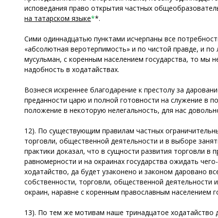
исповедания право открытия частных общеобразовател
на татарском языке
*
*.
Сими одиннадцатью пунктами исчерпаны все потребности
«абсолютная веротерпимость» и по чистой правде, и по
мусульман, с коренным населением государства, то мы 
надобность в ходатайствах.
Вознеся искреннее благодарение к престолу за дарован
преданности царю и полной готовности на служение в п
положение в некоторую нелегальность, для нас доволь
12). По существующим правилам частных ограничительны
торговли, общественной деятельности и в выборе занят
практики доказал, что в сущности развития торговли в 
равномерности и на окраинах государства ожидать чего-
ходатайство, да будет узаконено и законом даровано 
собственности, торговли, общественной деятельности и
окраин, наравне с коренным православным населением г
13). По тем же мотивам наше тринадцатое ходатайство 