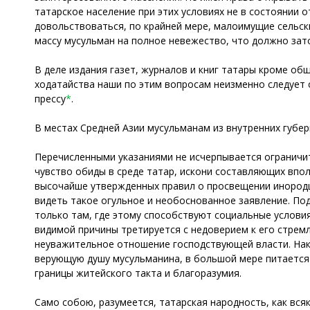
татарское население при этих условиях не в состоянии 
довольствоваться, по крайней мере, малоимущие сельск
массу мусульман на полное невежество, что должно зат
В деле издания газет, журналов и книг татары кроме о
ходатайства наши по этим вопросам неизменно следует 
прессу
*
.
В местах Средней Азии мусульманам из внутренних губе
Перечисленными указаниями не исчерпывается ограничит
чувство обиды в среде татар, искони составляющих впо
высочайше утвержденных правил о просвещении инородц
видеть такое огульное и необоснованное заявление. Под
только там, где этому способствуют социальные услови
видимой причины третируется с недоверием к его стрем
неуважительное отношение господствующей власти. Нако
верующую душу мусульманина, в большой мере питается
границы житейского такта и благоразумия.
Само собою, разумеется, татарская народность, как вс