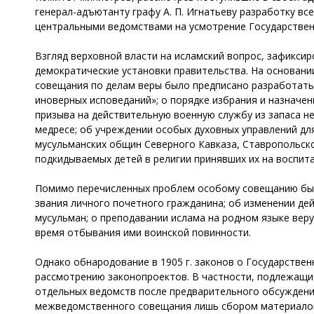
генерал-адъютанту графу А. П. Игнатьеву разработку вс
центральными ведомствами на усмотрение Государствен
Взгляд верховной власти на исламский вопрос, зафиксир
демократические установки правительства. На основан
совещания по делам веры было предписано разработать
иноверных исповеданий»; о порядке избрания и назначе
призыва на действительную военную службу из запаса н
медресе; об учреждении особых духовных управлений для
мусульманских общин Северного Кавказа, Ставропольско
подкидываемых детей в религии принявших их на воспит
Помимо перечисленных проблем особому совещанию был
звания личного почетного гражданина; об изменении де
мусульман; о преподавании ислама на родном языке вер
время отбывания ими воинской повинности.
Однако обнародование в 1905 г. законов о Государстве
рассмотрению законопроектов. В частности, подлежащи
отдельных ведомств после предварительного обсуждения
межведомственного совещания лишь сбором материалов