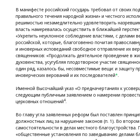
В манифесте российский государь требовал от своих п
правильного течения народной жизни» и честного испол
решимостью незамедлительно удовлетворить назревшим 
власть намеревалась осуществить в ближайшей перспект
«Укрепить неуклонное соблюдение властями, с делами 
российской, которые, благоговенно почитая православ
и иноверных исповеданий свободное отправление их ве
священников: «Продолжать деятельное проведение в жи
духовенства, усугубляя плодотворное участие священнос
один ряд, казалось бы, несовместимые вещи: и защиту п
иноверческих верований и их последователей
*
.
Именной Высочайший указ «О предначертаниях к усоверше
следующим публичным заявлением о намерении провести
4
церковных отношений
.
Во главу угла заявленных реформ был поставлен принци
должностных лиц за нарушение законов (п. 1). Во второ
самостоятельности в делах местного благоустройства. 
«общественные установления по заведыванию делами благ