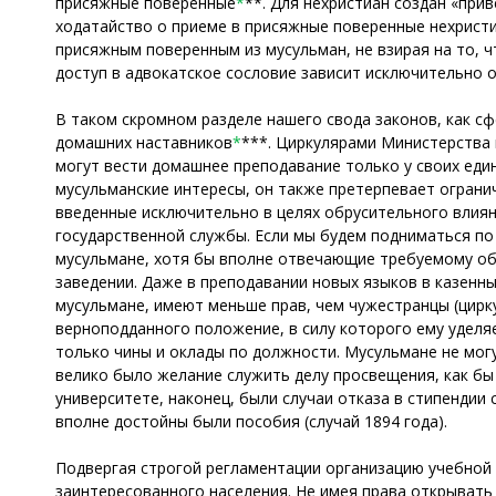
присяжные поверенные
*
**. Для нехристиан создан «при
ходатайство о приеме в присяжные поверенные нехристи
присяжным поверенным из мусульман, не взирая на то, ч
доступ в адвокатское сословие зависит исключительно о
В таком скромном разделе нашего свода законов, как сфе
домашних наставников
*
***. Циркулярами Министерства 
могут вести домашнее преподавание только у своих еди
мусульманские интересы, он также претерпевает огранич
введенные исключительно в целях обрусительного влияни
государственной службы. Если мы будем подниматься по 
мусульмане, хотя бы вполне отвечающие требуемому об
заведении. Даже в преподавании новых языков в казенны
мусульмане, имеют меньше прав, чем чужестранцы (цирку
верноподданного положение, в силу которого ему уделяе
только чины и оклады по должности. Мусульмане не могу
велико было желание служить делу просвещения, как бы
университете, наконец, были случаи отказа в стипендии
вполне достойны были пособия (случай 1894 года).
Подвергая строгой регламентации организацию учебной 
заинтересованного населения. Не имея права открывать