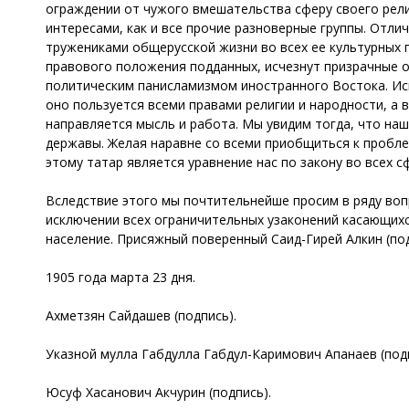
ограждении от чужого вмешательства сферу своего рел
интересами, как и все прочие разноверные группы. Отл
тружениками общерусской жизни во всех ее культурных 
правового положения подданных, исчезнут призрачные о
политическим панисламизмом иностранного Востока. Иск
оно пользуется всеми правами религии и народности, а 
направляется мысль и работа. Мы увидим тогда, что наш
державы. Желая наравне со всеми приобщиться к пробле
этому татар является уравнение нас по закону во всех с
Вследствие этого мы почтительнейше просим в ряду воп
исключении всех ограничительных узаконений касающихс
население. Присяжный поверенный Саид-Гирей Алкин (под
1905 года марта 23 дня.
Ахметзян Сайдашев (подпись).
Указной мулла Габдулла Габдул-Каримович Апанаев (подп
Юсуф Хасанович Акчурин (подпись).