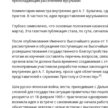
преобладающим расселением мусульман.
Комментарии министра внутренних дел А. Г. Булыгина, с
пунктов. В частности, идеи предоставления мусульманск
Глубоко символично, что основные положения казанской 
марта). Эта газетная публикация стала, по сути, сигнал
После опубликования Именного Высочайшего указа от 18
рассмотрения и обсуждения поступающих на Высочайшее
усовершенствования государственного благоустройства
итогам их изучения составлять перечень вопросов, свя
органов власти должна была временно создаваемая с эт
полноправным участником разработки новых законодател
внутренних дел А. Г. Булыгину, прося «для облегчения з
10
представителей к служению Престолу и Отечеству»
.
Шла русско-японская война, вести, приходившие с Даль
сложной для государства ситуации правительство пошло
рескрипта от 18 февраля 1905 г. практически одноврем
возникла идея о встрече с сановниками до начала работ
общественные деятели с целью встречи с высокопоставл