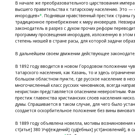
В начале же преобразовательного царствования императ
высшего правительства к татарскому населению. Это —
инородцев»
*
. Поднявши нравственный престиж страны г
традиционное пренебрежение к миру иноверцев. Невзира
законодатель в разрез с духом прочих реформ переводит
программу просвещения инородцев, изложенную в этом в
степень низшей в стране расы, для которой задачи обр
В дальнейшем своем движении действующее законодате
В 1892 году вводится в новом Городовом положении чувс
татарского населения, как Казань, то и здесь ограниче
большом областном пункте, где русское население в нес
многочисленный класс русских чиновников, всегда напр
нехристиан представляется опасением невероятным. Фак
престиж главенства христианских слоев населения ниско
думы. Спрашивается в таком случае, для чего было уст
создается оскорбительное положение без вины виноват
В 1889 году объявлена новелла, мотивы возникновения 
ст[атье] 380 Учр[еждений] суд[ебных] уст[ановлений], в