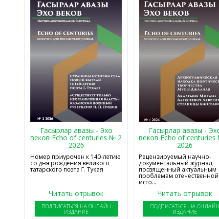
Гасырлар авазы - Эхо
Гасырлар авазы - Эх
веков Echo of centuries № 2
веков Echo of centuries
2026
2026
Номер приурочен к 140-летию
Рецензируемый научно-
со дня рождения великого
документальный журнал,
татарского поэта Г. Тукая
посвященный актуальным
проблемам отечественной
исто...
Читать отрывок
Читать отрывок
ПОДПИСАТЬСЯ НА ОНЛАЙН
ПОДПИСАТЬСЯ НА ОНЛАЙ
ИЗДАНИЕ
ИЗДАНИЕ