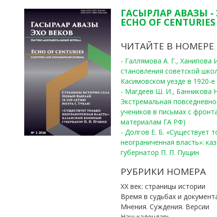
ГАСЫРЛАР АВАЗЫ -
ECHO OF CENTURIES 
ЧИТАЙТЕ В НОМЕРЕ
- Галлямова А. Г., Ханипова
становления советской шко
Касимовском уезде в 1920-е 
- Магдеев Ш. И., Банникова Н
Экстремальная повседневно
учеников в письмах с фронта
материалам ГА РФ)
- Долгов Е. Б. «Существует 
неограниченная власть»: ка
губернатор П. П. Пущин
РУБРИКИ НОМЕРА
ХХ век: страницы истории
Время в судьбах и документ
Мнения. Суждения. Версии
Наш календарь