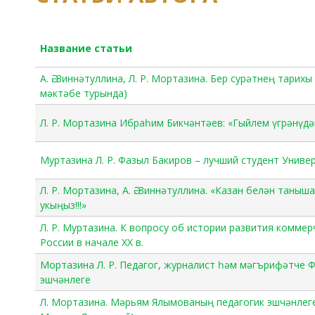
Название статьи
А. Ә. Зиннәтуллина, Л. Р. Мортазина. Бер сурәтнең тарих
мәктәбе турында)
Л. Р. Мортазина Ибраһим Бикчәнтәев: «Гыйлем үгрәнүдә
Муртазина Л. Р. Фазыл Бакиров – лучший студент Унив
Л. Р. Мортазина, А. Ә. Зиннәтуллина. «Казан белән таныш
укыңыз!!!»
Л. Р. Муртазина. К вопросу об истории развития комме
России в начале ХХ в.
Мортазина Л. Р. Педагог, журналист һәм мәгърифәтче
эшчәнлеге
Л. Мортазина. Мәрьям Ялымованың педагогик эшчәнлеге