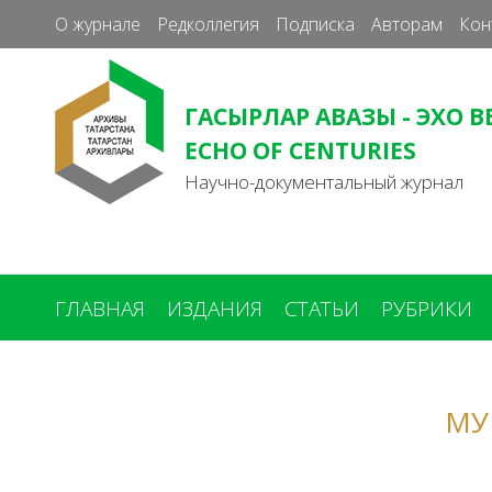
О журнале
Редколлегия
Подписка
Авторам
Кон
ГАСЫРЛАР АВАЗЫ - ЭХО В
ECHO OF CENTURIES
Научно-документальный журнал
ГЛАВНАЯ
ИЗДАНИЯ
СТАТЬИ
РУБРИКИ
Вы
здесь
МУ