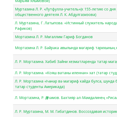
Марьям Ялымовой)
Муртазина Л. Р. «Лутфулла-учитель»(к 155-летию со дня
общественного деятеля Л. К. Абдулгазизова)
Л. Муртазина, Г. Латыпова. «Истинный служитель народа
Рафиков)
Мортазина Л. Р. Мөгаллим Гариф Богданов
Мортазина Л. Р. Бәйрәкә авылында мәгариф тарихының 
Л. Р. Мортазина. Хәбиб Зәйни хезмәтләрендә татар мәг
Л. Р. Мортазина. «Кояш ватаны иленнән» хат (татар сту
Л. Р. Мортазина «Һөнәр вә мәгариф кайда булса, шунда 
татар студенты Америкада)
Л. Мортазина, Р. Әдһәмов. Бәхтияр әл-Мәмдәлинең «Риса
Л. Р. Муртазина, М. М. Гибатдинов. Воссоздавая исто