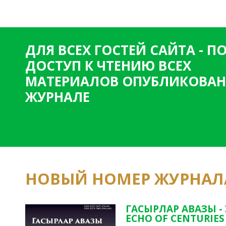
т
р
а
ДЛЯ ВСЕХ ГОСТЕЙ САЙТА - 
н
ДОСТУП К ЧТЕНИЮ ВСЕХ
и
МАТЕРИАЛОВ ОПУБЛИКОВАН
ц
ЖУРНАЛЕ
ы
НОВЫЙ НОМЕР ЖУРНАЛ
ГАСЫРЛАР АВАЗЫ -
ECHO OF CENTURIES 