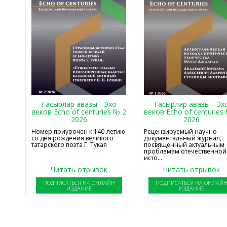
Гасырлар авазы - Эхо
Гасырлар авазы - Эх
веков Echo of centuries № 2
веков Echo of centuries
2026
2026
Номер приурочен к 140-летию
Рецензируемый научно-
со дня рождения великого
документальный журнал,
татарского поэта Г. Тукая
посвященный актуальным
проблемам отечественной
исто...
Читать отрывок
Читать отрывок
ПОДПИСАТЬСЯ НА ОНЛАЙН
ПОДПИСАТЬСЯ НА ОНЛАЙ
ИЗДАНИЕ
ИЗДАНИЕ