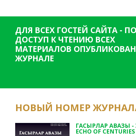
т
р
а
ДЛЯ ВСЕХ ГОСТЕЙ САЙТА - 
н
ДОСТУП К ЧТЕНИЮ ВСЕХ
и
МАТЕРИАЛОВ ОПУБЛИКОВАН
ц
ЖУРНАЛЕ
ы
НОВЫЙ НОМЕР ЖУРНАЛ
ГАСЫРЛАР АВАЗЫ -
ECHO OF CENTURIES 