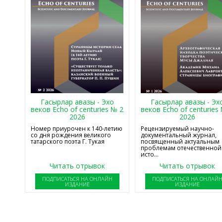
Гасырлар авазы - Эхо
Гасырлар авазы - Эх
веков Echo of centuries № 2
веков Echo of centuries
2026
2026
Номер приурочен к 140-летию
Рецензируемый научно-
со дня рождения великого
документальный журнал,
татарского поэта Г. Тукая
посвященный актуальным
проблемам отечественной
исто...
Читать отрывок
Читать отрывок
ПОДПИСАТЬСЯ НА ОНЛАЙН
ПОДПИСАТЬСЯ НА ОНЛАЙ
ИЗДАНИЕ
ИЗДАНИЕ