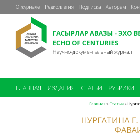
О журнале
Редколлегия
Подписка
Авторам
Кон
ГАСЫРЛАР АВАЗЫ - ЭХО В
ECHO OF CENTURIES
Научно-документальный журнал
ГЛАВНАЯ
ИЗДАНИЯ
СТАТЬИ
РУБРИКИ
Главная
»
Статьи
»
Нурга
Вы
здесь
НУРГАТИНА Г
ФАВА