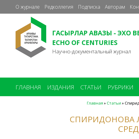
О журнале
Редколлегия
Подписка
Авторам
Кон
ГАСЫРЛАР АВАЗЫ - ЭХО В
ECHO OF CENTURIES
Научно-документальный журнал
ГЛАВНАЯ
ИЗДАНИЯ
СТАТЬИ
РУБРИКИ
Главная
»
Статьи
»
Спирид
Вы
здесь
СПИРИДОНОВА Л
СРЕД