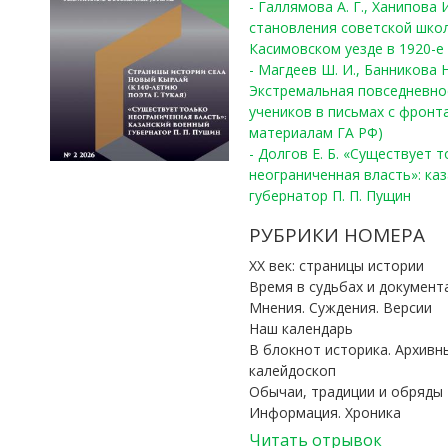
- Галлямова А. Г., Ханипова
становления советской шко
Касимовском уезде в 1920-е 
- Магдеев Ш. И., Банникова Н
Экстремальная повседневно
учеников в письмах с фронта
материалам ГА РФ)
- Долгов Е. Б. «Существует 
неограниченная власть»: ка
губернатор П. П. Пущин
РУБРИКИ НОМЕРА
ХХ век: страницы истории
Время в судьбах и документ
Мнения. Суждения. Версии
Наш календарь
В блокнот историка. Архивн
калейдоскоп
Обычаи, традиции и обряды
Информация. Хроника
Читать отрывок