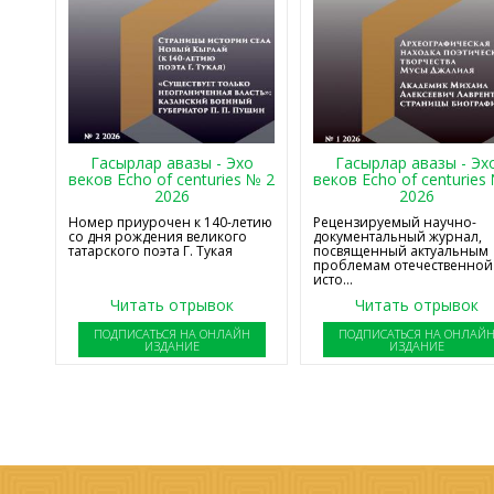
Гасырлар авазы - Эхо
Гасырлар авазы - Эх
веков Echo of centuries № 2
веков Echo of centuries
2026
2026
Номер приурочен к 140-летию
Рецензируемый научно-
со дня рождения великого
документальный журнал,
татарского поэта Г. Тукая
посвященный актуальным
проблемам отечественной
исто...
Читать отрывок
Читать отрывок
ПОДПИСАТЬСЯ НА ОНЛАЙН
ПОДПИСАТЬСЯ НА ОНЛАЙ
ИЗДАНИЕ
ИЗДАНИЕ