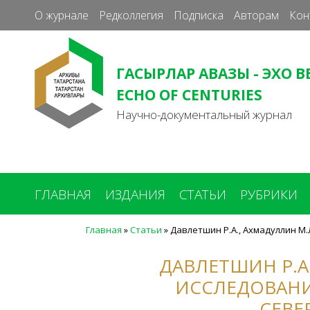
О журнале
Редколлегия
Подписка
Авторам
Кон
ГАСЫРЛАР АВАЗЫ - ЭХО В
ECHO OF CENTURIES
Научно-документальный журнал
ГЛАВНАЯ
ИЗДАНИЯ
СТАТЬИ
РУБРИКИ
Главная
»
Статьи
»
Давлетшин Р.А., Ахмадуллин М
Вы
здесь
ДАВЛЕТШИН Р.А
ИССЛЕДОВАНИЕ
СЕВЕ