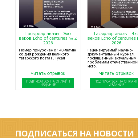
Гасырлар авазы - Эхо
Гасырлар авазы - Эх
веков Echo of centuries № 2
веков Echo of centuries
2026
2026
Номер приурочен к 140-летию
Рецензируемый научно-
со дня рождения великого
документальный журнал,
татарского поэта Г. Тукая
посвященный актуальным
проблемам отечественной
исто...
Читать отрывок
Читать отрывок
ПОДПИСАТЬСЯ НА ОНЛАЙН
ПОДПИСАТЬСЯ НА ОНЛАЙ
ИЗДАНИЕ
ИЗДАНИЕ
ПОДПИСАТЬСЯ НА НОВОСТИ