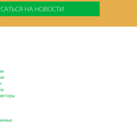
ая
ия
и
ки
авторы
данных