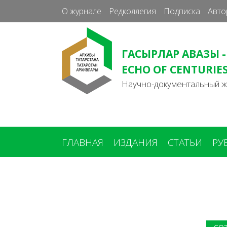
О журнале
Редколлегия
Подписка
Авто
ГАСЫРЛАР АВАЗЫ -
ECHO OF CENTURIE
Научно-документальный 
ГЛАВНАЯ
ИЗДАНИЯ
СТАТЬИ
РУ
Вы
здесь