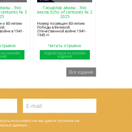
Гасырлар авазы - Эхо
вазы - Эхо
веков Echo of centuries № 2
 centuries № 3
2025
25
Номер посвящен 80-летию
 к 80-летию
Победы в Великой
кой
Отечественной войне 1941-
войне в 1941-
1945 гг.
отрывок
Читать отрывок
Я НА ОНЛАЙН
ПОДПИСАТЬСЯ НА ОНЛАЙН
АНИЕ
ИЗДАНИЕ
Все издания
E-
mail
*
саться на новости» вы даете согласие на
льных данных
.