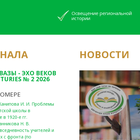
Освещение региональной
истории
РНАЛА
НОВОСТИ
Юным исследовате
конкурсах Татарс
ВАЗЫ - ЭХО ВЕКОВ
TURIES № 2 2026
НОМЕРЕ
, Ханипова И. И. Проблемы
тской школы в
 в 1920-е гг.
анникова Н. В.
вседневность учителей и
х с фронта (по