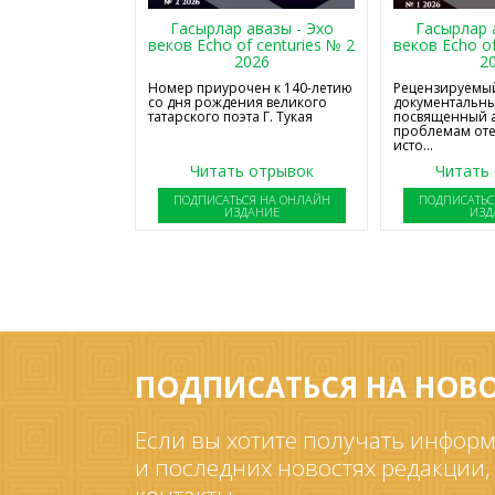
Гасырлар авазы - Эхо
Гасырлар 
веков Echo of centuries № 2
веков Echo of
2026
2
Номер приурочен к 140-летию
Рецензируемый
со дня рождения великого
документальны
татарского поэта Г. Тукая
посвященный 
проблемам от
исто...
Читать отрывок
Читать
ПОДПИСАТЬСЯ НА ОНЛАЙН
ПОДПИСАТЬС
ИЗДАНИЕ
ИЗД
ПОДПИСАТЬСЯ НА НОВ
Если вы хотите получать информ
и последних новостях редакции,