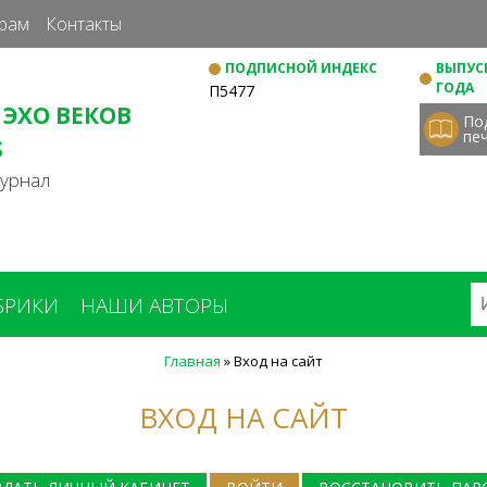
Перейти
рам
Контакты
к
ПОДПИСНОЙ ИНДЕКС
ВЫПУСК
основному
ГОДА
П5477
содержанию
 ЭХО ВЕКОВ
По
пе
S
журнал
БРИКИ
НАШИ АВТОРЫ
Главная
»
Вход на сайт
ВХОД НА САЙТ