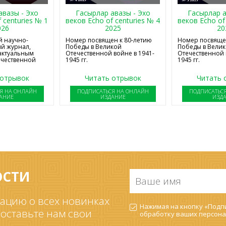
авазы - Эхо
Гасырлар авазы - Эхо
Гасырлар а
 centuries № 1
веков Echo of centuries № 4
веков Echo of
026
2025
20
 научно-
Номер посвящен к 80-летию
Номер посвящен
й журнал,
Победы в Великой
Победы в Вели
актуальным
Отечественной войне в 1941-
Отечественной 
ечественной
1945 гг.
1945 гг.
 отрывок
Читать отрывок
Читать 
Я НА ОНЛАЙН
ПОДПИСАТЬСЯ НА ОНЛАЙН
ПОДПИСАТЬС
АНИЕ
ИЗДАНИЕ
ИЗД
ОСТИ
Ваше
имя
*
ацию о всех новинках
Согласие
Нажимая на кнопку «Подпи
на
 оставьте нам свои
обработку ваших
персона
обработку
ПДн