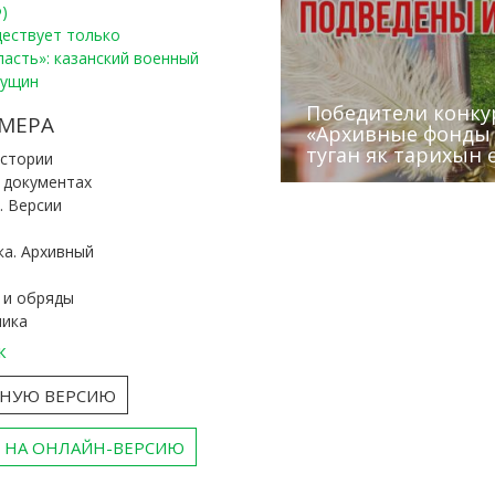
)
уществует только
ласть»: казанский военный
Пущин
Победители конку
Сотрудники редак
МЕРА
«Архивные фонды –
Архивисты рассказ
Эхо веков» встрет
туган як тарихын 
Госархива
(КХТИ)
«Мир архивов скво
истории
и документах
. Версии
ка. Архивный
 и обряды
ника
к
ТНУЮ ВЕРСИЮ
 НА ОНЛАЙН-ВЕРСИЮ