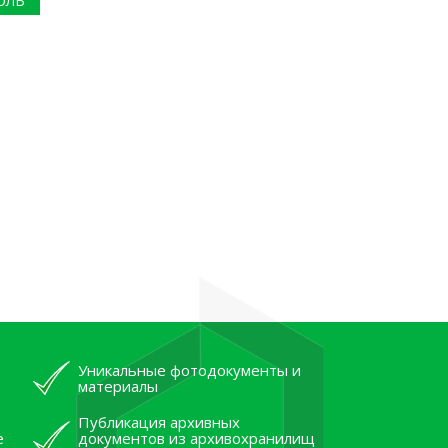
ОЛЬ
Уникальные фотодокументы и
материалы
Публикация архивных
е
документов из архивохранилищ