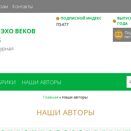
Перейти
рам
Контакты
к
ПОДПИСНОЙ ИНДЕКС
ВЫПУСК
основному
ГОДА
П5477
содержанию
 ЭХО ВЕКОВ
По
пе
S
журнал
БРИКИ
НАШИ АВТОРЫ
Главная
»
Наши авторы
НАШИ АВТОРЫ