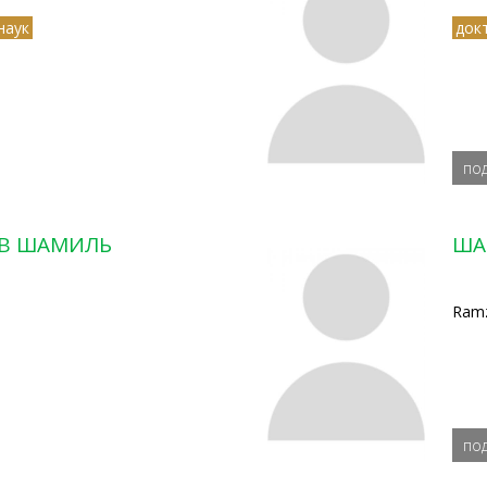
наук
док
по
В ШАМИЛЬ
ША
Ramz
по