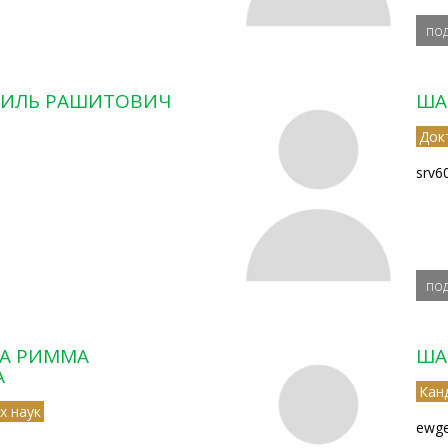
по
АИЛЬ РАШИТОВИЧ
ША
Док
srv6
по
А РИММА
ША
А
Кан
х наук
ewge
m