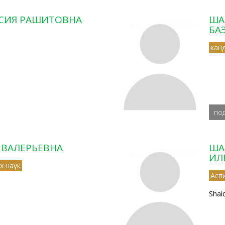
СИЯ РАШИТОВНА
ША
БА
кан
по
 ВАЛЕРЬЕВНА
ША
ИЛ
х наук
Асп
Shai