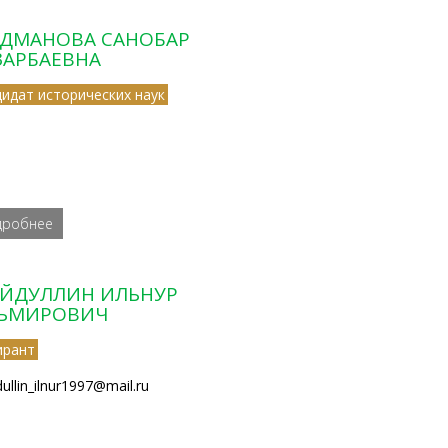
ДМАНОВА САНОБАР
ЗАРБАЕВНА
дидат исторических наук
дробнее
ЙДУЛЛИН ИЛЬНУР
ЬМИРОВИЧ
ирант
dullin_ilnur1997@mail.ru