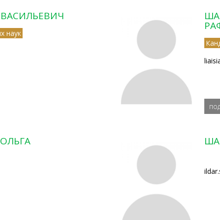
 ВАСИЛЬЕВИЧ
ША
РА
х наук
Кан
liais
по
ОЛЬГА
ША
ildar