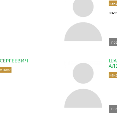
кан
pavel
по
СЕРГЕЕВИЧ
ША
АЛ
х наук
кан
по