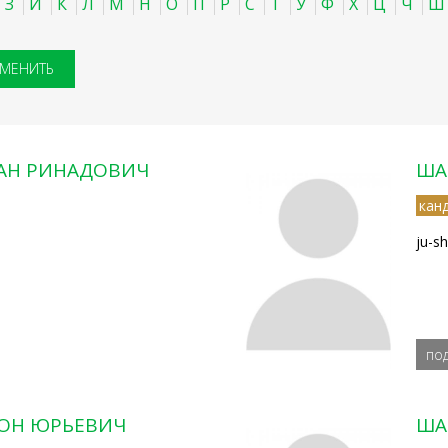
З
И
К
Л
М
Н
О
П
Р
С
Т
У
Ф
Х
Ц
Ч
Ш
АН РИНАДОВИЧ
ША
кан
ju-s
по
ОН ЮРЬЕВИЧ
ША