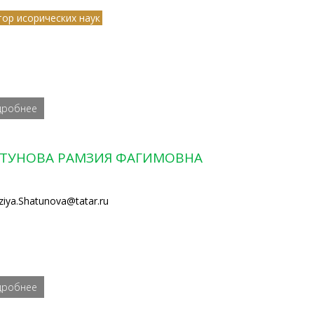
тор исорических наук
дробнее
ТУНОВА РАМЗИЯ ФАГИМОВНА
iya.Shatunova@tatar.ru
дробнее