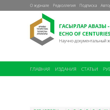
О журнале
Редколлегия
Подписка
Авто
ГАСЫРЛАР АВАЗЫ -
ECHO OF CENTURIE
Научно-документальный 
ГЛАВНАЯ
ИЗДАНИЯ
СТАТЬИ
РУ
Вы
здесь