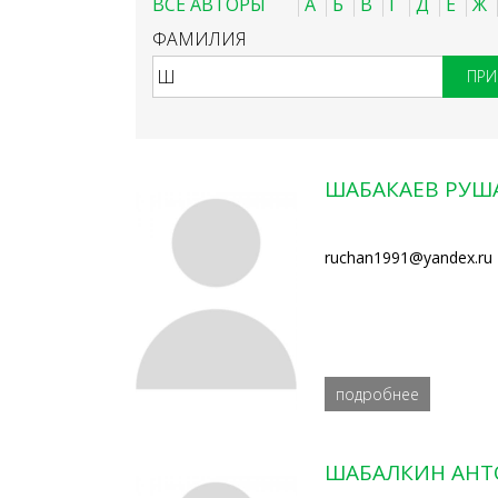
ВСЕ АВТОРЫ
А
Б
В
Г
Д
Е
Ж
ФАМИЛИЯ
ШАБАКАЕВ РУШ
ruchan1991@yandex.ru
подробнее
ШАБАЛКИН АНТ