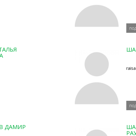
по
ТАЛЬЯ
ША
А
rais
по
В ДАМИР
ША
РА