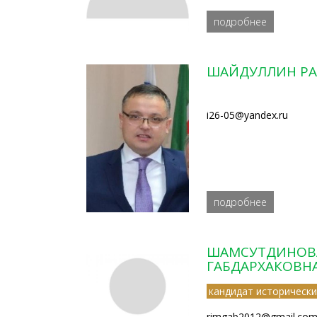
подробнее
ШАЙДУЛЛИН Р
i26-05@yandex.ru
подробнее
ШАМСУТДИНОВ
ГАБДАРХАКОВН
кандидат исторически
rimgab2012@gmail.co