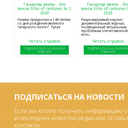
Гасырлар авазы - Эхо
Гасырлар авазы - Эх
веков Echo of centuries № 2
веков Echo of centuries
2026
2026
Номер приурочен к 140-летию
Рецензируемый научно-
со дня рождения великого
документальный журнал,
татарского поэта Г. Тукая
посвященный актуальным
проблемам отечественной
исто...
Читать отрывок
Читать отрывок
ПОДПИСАТЬСЯ НА ОНЛАЙН
ПОДПИСАТЬСЯ НА ОНЛАЙ
ИЗДАНИЕ
ИЗДАНИЕ
ПОДПИСАТЬСЯ НА НОВОСТИ
Если вы хотите получать информацию о
и последних новостях редакции, оставь
контакты.