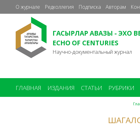
О журнале
Редколлегия
Подписка
Авторам
Кон
ГАСЫРЛАР АВАЗЫ - ЭХО В
ECHO OF CENTURIES
Научно-документальный журнал
ГЛАВНАЯ
ИЗДАНИЯ
СТАТЬИ
РУБРИКИ
Гл
Вы
здесь
ШАГАЛО