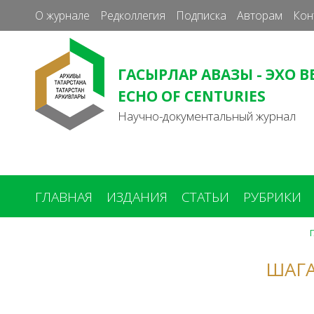
О журнале
Редколлегия
Подписка
Авторам
Кон
ГАСЫРЛАР АВАЗЫ - ЭХО В
ECHO OF CENTURIES
Научно-документальный журнал
ГЛАВНАЯ
ИЗДАНИЯ
СТАТЬИ
РУБРИКИ
Вы
здесь
ШАГ