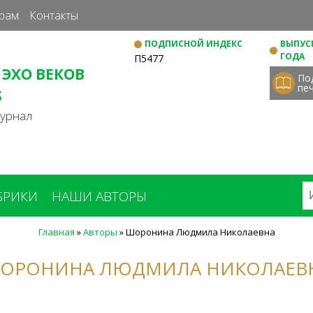
Перейти
рам
Контакты
к
ПОДПИСНОЙ ИНДЕКС
ВЫПУСК
основному
ГОДА
П5477
содержанию
 ЭХО ВЕКОВ
По
пе
S
журнал
БРИКИ
НАШИ АВТОРЫ
Главная
»
Авторы
»
Шоронина Людмила Николаевна
ОРОНИНА ЛЮДМИЛА НИКОЛАЕВ