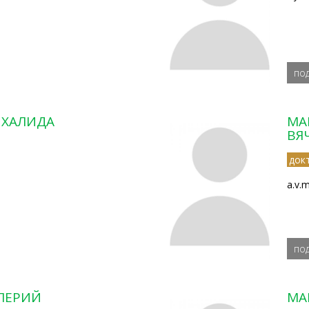
по
 ХАЛИДА
МА
ВЯ
док
a.v.
по
ЛЕРИЙ
МА