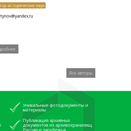
тор исторических наук
tynov@yandex.ru
дробнее
Все авторы
Уникальные фотодокументы и
материалы
Публикация архивных
е
документов из архивохранилищ
России и зарубежья