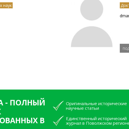
х наук
Док
dmar
по
А - ПОЛНЫЙ
Оригинальные исторические
научные статьи
Х
ОВАННЫХ В
Единственный исторический
журнал в Поволжском регион