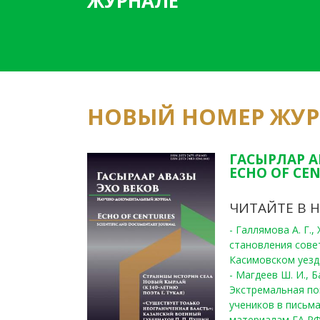
ЖУРНАЛЕ
НОВЫЙ НОМЕР ЖУ
ГАСЫРЛАР А
ECHO OF CEN
ЧИТАЙТЕ В 
- Галлямова А. Г.
становления сове
Касимовском уезде
- Магдеев Ш. И., Б
Экстремальная по
учеников в письма
материалам ГА РФ