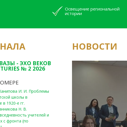
Освещение региональной
истории
РНАЛА
НОВОСТИ
Юным исследовате
конкурсах Татарс
ВАЗЫ - ЭХО ВЕКОВ
TURIES № 2 2026
НОМЕРЕ
, Ханипова И. И. Проблемы
тской школы в
 в 1920-е гг.
анникова Н. В.
вседневность учителей и
х с фронта (по
)