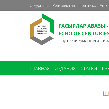
О журнале
Редколлегия
Подписка
Авто
ГАСЫРЛАР АВАЗЫ -
ECHO OF CENTURIE
Научно-документальный 
ГЛАВНАЯ
ИЗДАНИЯ
СТАТЬИ
РУ
Вы
здесь
Ш