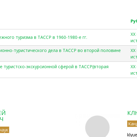
Ру
ХХ
жного туризма в ТАССР в 1960-1980-е гг.
ис
рсионно-туристического дела в ТАССР во второй половине
ХХ
ис
ие туристско-экскурсионной сферой в ТАССР(вторая
ХХ
ис
ЕЙ
КЛ
Ч
Кан
наук
klyu