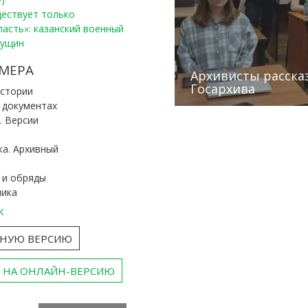
уществует только
ласть»: казанский военный
Пущин
Победители конку
Сотрудники редак
МЕРА
«Архивные фонды –
Архивисты рассказ
Эхо веков» встрет
туган як тарихын 
Госархива
(КХТИ)
«Мир архивов скво
истории
и документах
. Версии
ка. Архивный
 и обряды
ника
к
ТНУЮ ВЕРСИЮ
 НА ОНЛАЙН-ВЕРСИЮ