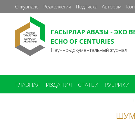
О журнале
Редколлегия
Подписка
Авторам
Кон
ГАСЫРЛАР АВАЗЫ - ЭХО В
ECHO OF CENTURIES
Научно-документальный журнал
ГЛАВНАЯ
ИЗДАНИЯ
СТАТЬИ
РУБРИКИ
Вы
здесь
ШУМ