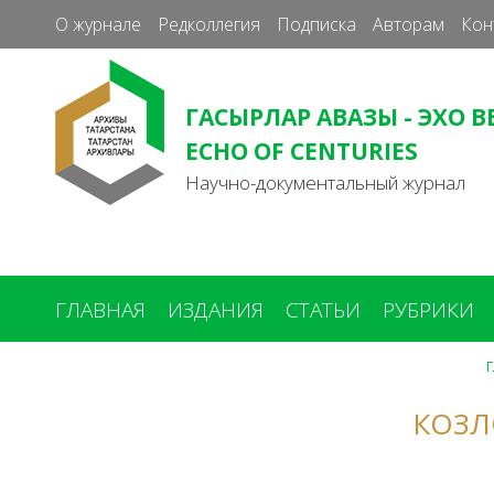
О журнале
Редколлегия
Подписка
Авторам
Кон
ГАСЫРЛАР АВАЗЫ - ЭХО В
ECHO OF CENTURIES
Научно-документальный журнал
ГЛАВНАЯ
ИЗДАНИЯ
СТАТЬИ
РУБРИКИ
Г
Вы
здесь
КОЗЛ