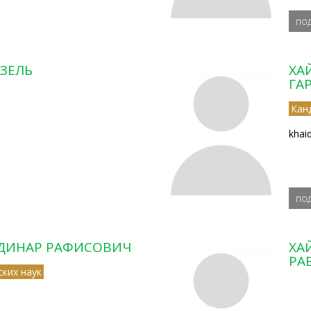
по
ЗЕЛЬ
ХА
ГА
Кан
khai
по
ДИНАР РАФИСОВИЧ
ХА
РА
ких наук