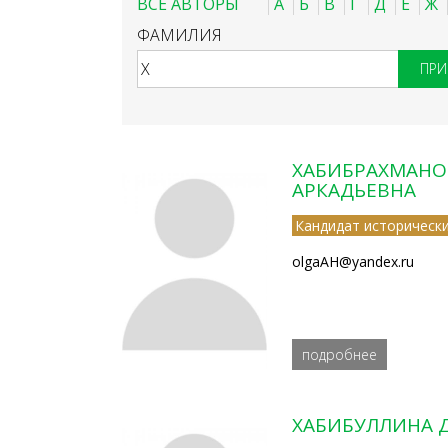
ВСЕ АВТОРЫ
А
Б
В
Г
Д
Е
Ж
ФАМИЛИЯ
ХАБИБРАХМАНО
АРКАДЬЕВНА
Кандидат исторически
olgaAH@yandex.ru
подробнее
ХАБИБУЛЛИНА 