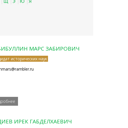
Щ
Э
Ю
Я
БИБУЛЛИН МАРС ЗАБИРОВИЧ
дидат исторических наук
nmars@rambler.ru
дробнее
ДИЕВ ИРЕК ГАБДЕЛХАЕВИЧ