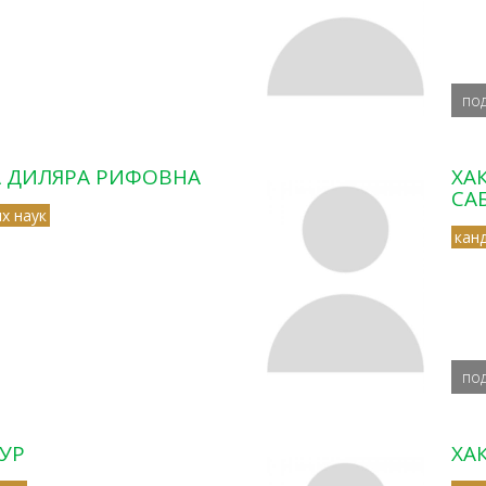
по
 ДИЛЯРА РИФОВНА
ХА
СА
х наук
кан
по
УР
ХА