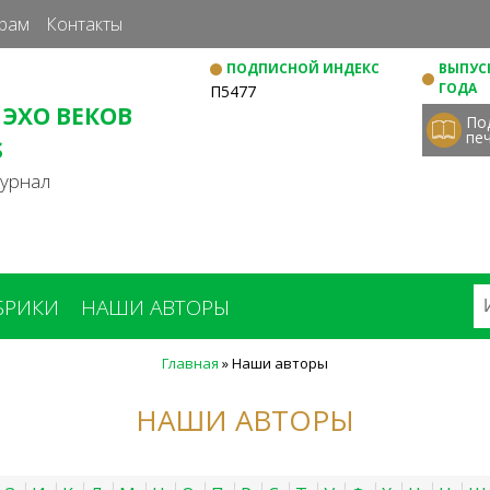
Перейти
рам
Контакты
к
ПОДПИСНОЙ ИНДЕКС
ВЫПУСК
основному
ГОДА
П5477
содержанию
 ЭХО ВЕКОВ
По
пе
S
журнал
БРИКИ
НАШИ АВТОРЫ
Главная
»
Наши авторы
НАШИ АВТОРЫ