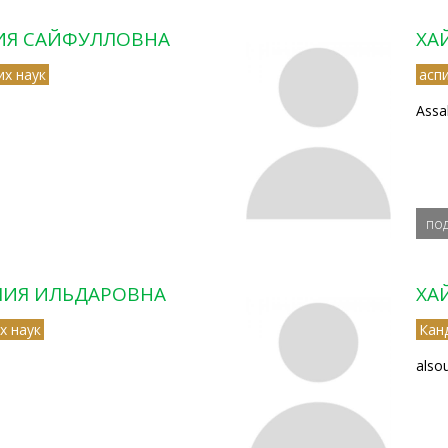
ЛИЯ САЙФУЛЛОВНА
ХА
их наук
асп
Assa
по
ЛИЯ ИЛЬДАРОВНА
ХА
х наук
Кан
also