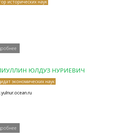
тор исторических наук
дробнее
ЛИУЛЛИН ЮЛДУЗ НУРИЕВИЧ
дидат экономических наук
yulnur.ocean.ru
дробнее