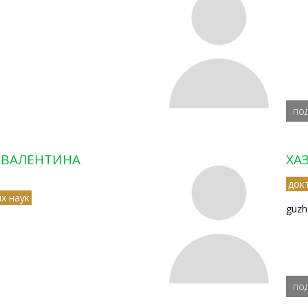
по
 ВАЛЕНТИНА
ХА
док
х наук
guzh
по