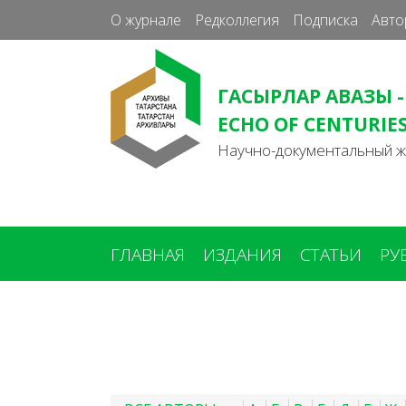
О журнале
Редколлегия
Подписка
Авто
ГАСЫРЛАР АВАЗЫ -
ECHO OF CENTURIE
Научно-документальный 
ГЛАВНАЯ
ИЗДАНИЯ
СТАТЬИ
РУ
Вы
здесь