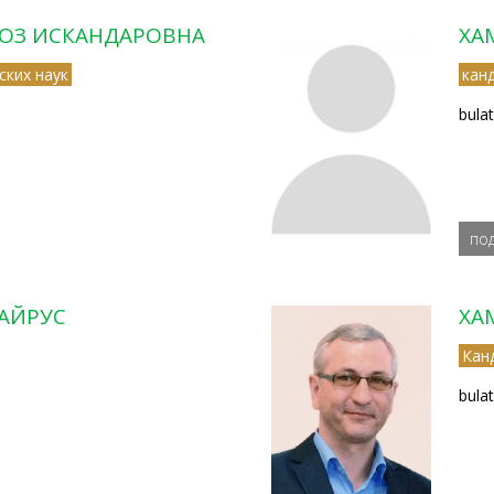
НОЗ ИСКАНДАРОВНА
ХА
ских наук
кан
bula
по
АЙРУС
ХА
Кан
bula