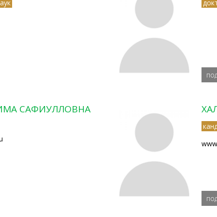
аук
док
по
ИМА САФИУЛЛОВНА
ХА
кан
u
www.
по