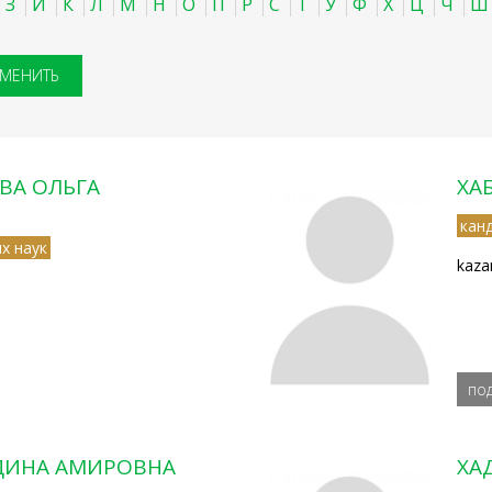
З
И
К
Л
М
Н
О
П
Р
С
Т
У
Ф
Х
Ц
Ч
Ш
ВА ОЛЬГА
ХА
кан
х наук
kaza
по
ДИНА АМИРОВНА
ХА