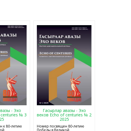
Гасырлар авазы - Эхо
вазы - Эхо
веков Echo of centuries № 2
 centuries № 3
2025
25
Номер посвящен 80-летию
 к 80-летию
Победы в Великой
кой