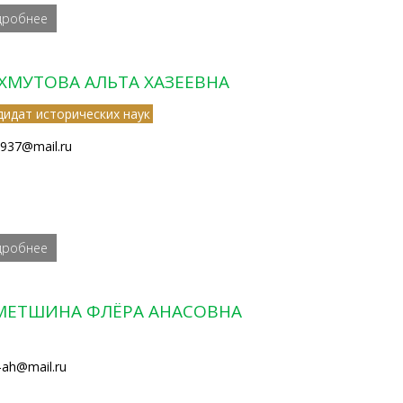
дробнее
ХМУТОВА АЛЬТА ХАЗЕЕВНА
дидат исторических наук
1937@mail.ru
дробнее
МЕТШИНА ФЛЁРА АНАСОВНА
a-ah@mail.ru