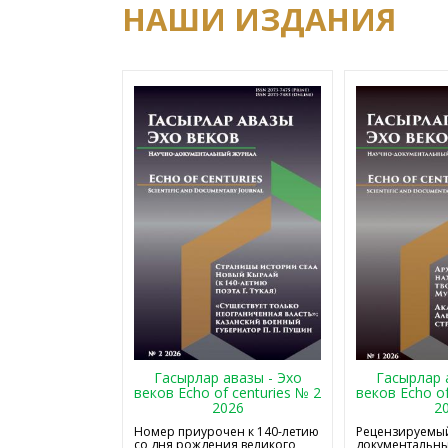
НАШИ ИЗДАНИЯ
Гасырлар авазы - Эхо
Гасырлар 
веков Echo of centuries № 2
веков Echo of
2026
2
Номер приурочен к 140-летию
Рецензируемый
со дня рождения великого
документальны