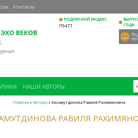
Перейти
рам
Контакты
к
ПОДПИСНОЙ ИНДЕКС
ВЫПУСК
основному
ГОДА
П5477
содержанию
 ЭХО ВЕКОВ
По
пе
S
журнал
БРИКИ
НАШИ АВТОРЫ
Главная
»
Авторы
»
Хисамутдинова Равиля Рахимяновна
АМУТДИНОВА РАВИЛЯ РАХИМЯН