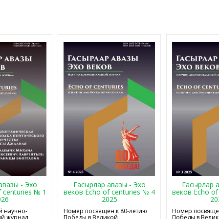
авазы - Эхо
Гасырлар авазы - Эхо
Гасырлар а
 centuries № 1
веков Echo of centuries № 4
веков Echo of
026
2025
20
 научно-
Номер посвящен к 80-летию
Номер посвящен
й журнал,
Победы в Великой
Победы в Вели