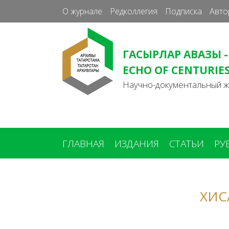
О журнале
Редколлегия
Подписка
Авто
ГАСЫРЛАР АВАЗЫ -
ECHO OF CENTURIE
Научно-документальный 
ГЛАВНАЯ
ИЗДАНИЯ
СТАТЬИ
РУ
Вы
здесь
ХИС