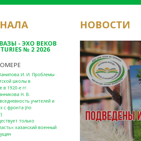
РНАЛА
НОВОСТИ
Юным исследовате
конкурсах Татарс
ВАЗЫ - ЭХО ВЕКОВ
TURIES № 2 2026
НОМЕРЕ
, Ханипова И. И. Проблемы
тской школы в
 в 1920-е гг.
анникова Н. В.
вседневность учителей и
х с фронта (по
)
уществует только
ласть»: казанский военный
Пущин