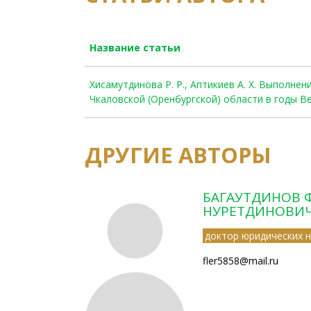
Название статьи
Хисамутдинова Р. Р., Аптикиев А. Х. Выполне
Чкаловской (Оренбургской) области в годы 
ДРУГИЕ АВТОРЫ
БАГАУТДИНОВ 
НУРЕТДИНОВИ
доктор юридических н
fler5858@mail.ru