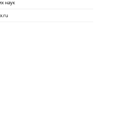
х наук
x.ru