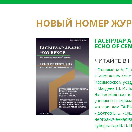
НОВЫЙ НОМЕР ЖУ
ГАСЫРЛАР А
ECHO OF CEN
ЧИТАЙТЕ В 
- Галлямова А. Г.
становления сове
Касимовском уезде
- Магдеев Ш. И., Б
Экстремальная по
учеников в письма
материалам ГА РФ
- Долгов Е. Б. «С
неограниченная в
губернатор П. П. 