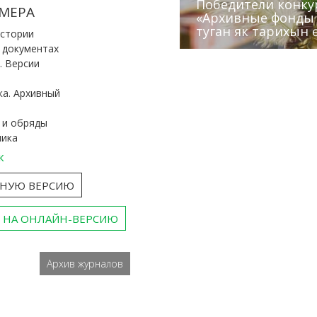
Победители конку
Сотрудники редак
МЕРА
«Архивные фонды –
Архивисты рассказ
Эхо веков» встрет
туган як тарихын 
Госархива
(КХТИ)
«Мир архивов скво
истории
и документах
. Версии
ка. Архивный
 и обряды
ника
к
ТНУЮ ВЕРСИЮ
 НА ОНЛАЙН-ВЕРСИЮ
Архив журналов