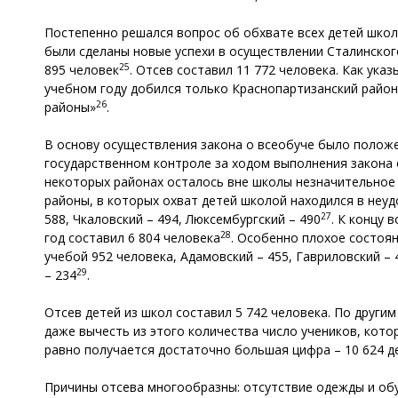
Постепенно решался вопрос об обхвате всех детей школь
были сделаны новые успехи в осуществлении Сталинского
25
895 человек
. Отсев составил 11 772 человека. Как ука
учебном году добился только Краснопартизанский район.
26
районы»
.
В основу осуществления закона о всеобуче было полож
государственном контроле за ходом выполнения закона о 
некоторых районах осталось вне школы незначительное к
районы, в которых охват детей школой находился в неуд
27
588, Чкаловский – 494, Люксембургский – 490
. К концу 
28
год составил 6 804 человека
. Особенно плохое состоя
учебой 952 человека, Адамовский – 455, Гавриловский – 
29
– 234
.
Отсев детей из школ составил 5 742 человека. По другим да
даже вычесть из этого количества число учеников, кото
равно получается достаточно большая цифра – 10 624 д
Причины отсева многообразны: отсутствие одежды и обу