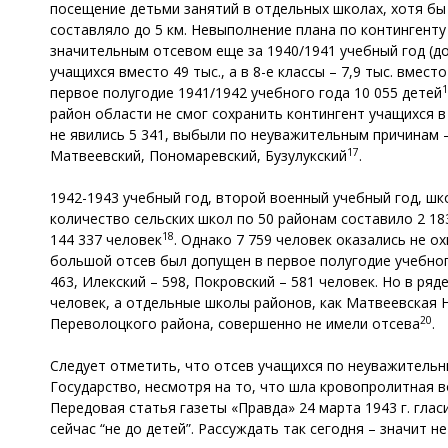
посещение детьми занятий в отдельных школах, хотя бы
составляло до 5 км. Невыполнение плана по контингенту
значительным отсевом еще за 1940/1941 учебный год (до 5
учащихся вместо 49 тыс., а в 8-е классы – 7,9 тыс. вмес
1
первое полугодие 1941/1942 учебного года 10 055 детей
район области не смог сохранить контингент учащихся в 
не явились 5 341, выбыли по неуважительным причинам –
17
Матвеевский, Пономаревский, Бузулукский
.
1942-1943 учебный год, второй военный учебный год, шк
количество сельских школ по 50 районам составило 2 183
18
144 337 человек
. Однако 7 759 человек оказались не о
большой отсев был допущен в первое полугодие учебного
463, Илекский – 598, Покровский – 581 человек. Но в ря
человек, а отдельные школы районов, как Матвеевская
20
Переволоцкого района, совершенно не имели отсева
.
Следует отметить, что отсев учащихся по неуважительн
Государство, несмотря на то, что шла кровопролитная 
Передовая статья газеты «Правда» 24 марта 1943 г. глас
сейчас “не до детей”. Рассуждать так сегодня – значит 