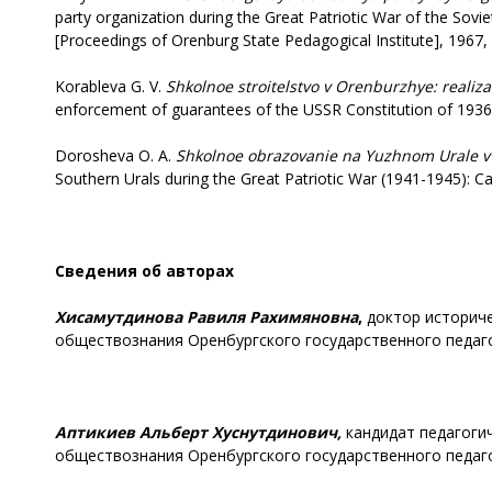
party organization during the Great Patriotic War of the Sovi
[Proceedings of Orenburg State Pedagogical Institute], 1967, 
Korableva G. V.
Shkolnoe stroitelstvo v Orenburzhye: realizat
enforcement of guarantees of the USSR Constitution of 1936 (
Dorosheva O. A.
Shkolnoe obrazovanie na Yuzhnom Urale v g
Southern Urals during the Great Patriotic War (1941-1945): Cand
Сведения об авторах
Хисамутдинова Равиля Рахимяновна
,
доктор историче
обществознания Оренбургского государственного педагог
Аптикиев Альберт Хуснутдинович,
кандидат педагогич
обществознания Оренбургского государственного педагогич