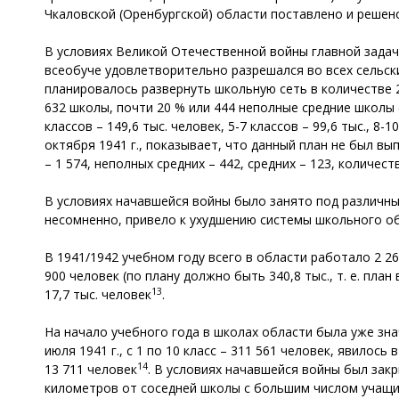
Чкаловской (Оренбургской) области поставлено и решено
В условиях Великой Отечественной войны главной зада
всеобуче удовлетворительно разрешался во всех сельск
планировалось развернуть школьную сеть в количестве 
632 школы, почти 20 % или 444 неполные средние школы (
классов – 149,6 тыс. человек, 5-7 классов – 99,6 тыс., 8
октября 1941 г., показывает, что данный план не был вып
– 1 574, неполных средних – 442, средних – 123, количест
В условиях начавшейся войны было занято под различные
несомненно, привело к ухудшению системы школьного о
В 1941/1942 учебном году всего в области работало 2 26
900 человек (по плану должно быть 340,8 тыс., т. е. план в
13
17,7 тыс. человек
.
На начало учебного года в школах области была уже зн
июля 1941 г., с 1 по 10 класс – 311 561 человек, явилось
14
13 711 человек
. В условиях начавшейся войны был зак
километров от соседней школы с большим числом учащих