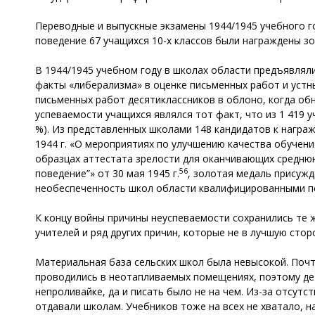
Переводные и выпускные экзамены 1944/1945 учебного го
поведение 67 учащихся 10-х классов были награждены 
В 1944/1945 учебном году в школах области предъявлял
факты «либерализма» в оценке письменных работ и устн
письменных работ десятиклассников в облоно, когда о
успеваемости учащихся являлся тот факт, что из 1 419 у
%). Из представленных школами 148 кандидатов к награ
1944 г. «О мероприятиях по улучшению качества обучени
образцах аттестата зрелости для оканчивающих среднюю
56
поведение”» от 30 мая 1945 г.
, золотая медаль присужд
необеспеченность школ области квалифицированными пе
К концу войны причины неуспеваемости сохранились те 
учителей и ряд других причин, которые не в лучшую сто
Материальная база сельских школ была невысокой. Почт
проводились в неотапливаемых помещениях, поэтому дети
непроливайке, да и писать было не на чем. Из-за отсутс
отдавали школам. Учебников тоже на всех не хватало, н