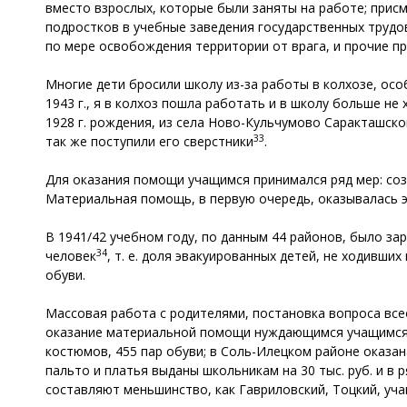
вместо взрослых, которые были заняты на работе; присм
подростков в учебные заведения государственных трудов
по мере освобождения территории от врага, и прочие пр
Многие дети бросили школу из-за работы в колхозе, осо
1943 г., я в колхоз пошла работать и в школу больше не 
1928 г. рождения, из села Ново-Кульчумово Саракташского
33
так же поступили его сверстники
.
Для оказания помощи учащимся принимался ряд мер: соз
Материальная помощь, в первую очередь, оказывалась э
В 1941/42 учебном году, по данным 44 районов, было зар
34
человек
, т. е. доля эвакуированных детей, не ходивши
обуви.
Массовая работа с родителями, постановка вопроса всео
оказание материальной помощи нуждающимся учащимся и
костюмов, 455 пар обуви; в Соль-Илецком районе оказа
пальто и платья выданы школьникам на 30 тыс. руб. и в
составляют меньшинство, как Гавриловский, Тоцкий, уч