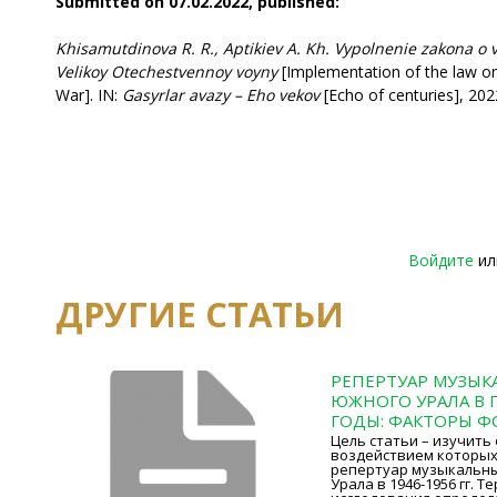
Submitted on 07.02.2022, published:
Khisamutdinova R. R., Aptikiev A. Kh. Vypolnenie zakona o
Velikoy Otechestvennoy voyny
[Implementation of the law on
War]. IN:
Gasyrlar avazy – Eho vekov
[Echo of centuries], 2022
Войдите
и
ДРУГИЕ СТАТЬИ
РЕПЕРТУАР МУЗЫК
ЮЖНОГО УРАЛА В
ГОДЫ: ФАКТОРЫ 
Цель статьи – изучить
воздействием которых
репертуар музыкальн
Урала в 1946-1956 гг. 