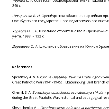
Черник С. А.
Советская общеобразовательная школа в год
240 с.
Швыдченко В. И.
Оренбургская областная партийная орга
Оренбургского государственного педагогического института
Кораблева Г. В.
Школьное строительство в Оренбуржье: реа
ун-та, 1998. – 132 с.
Дорошева О. А.
Школьное образование на Южном Урале в го
References
Speransky A. V.
V gornile ispytaniy. Kultura Urala v gody Ve
Great Patriotic War (1941-1945)]. Ekaterinburg: Ural Branch o
Chernik S. A.
Sovetskaya obshcheobrazovatelnaya shkola v g
during the Great Patriotic War: historical and pedagogical re
Shvydchenko V. I.
Orenburgskaya oblastnaya partiynaya orga