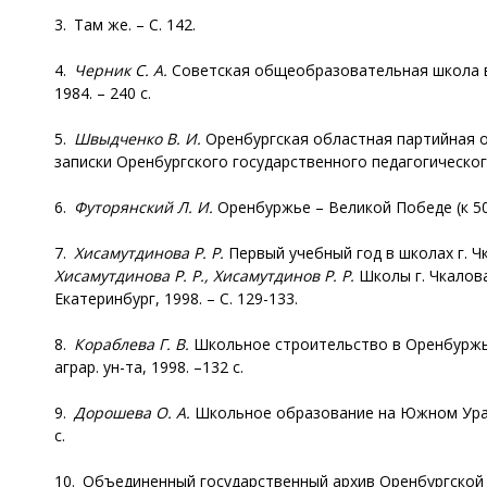
3. Там же. – С. 142.
4.
Черник С. А.
Советская общеобразовательная школа в 
1984. – 240 с.
5.
Швыдченко В. И.
Оренбургская областная партийная ор
записки Оренбургского государственного педагогического и
6.
Футорянский Л. И.
Оренбуржье – Великой Победе (к 50
7.
Хисамутдинова Р. Р.
Первый учебный год в школах г. Чк
Хисамутдинова Р. Р., Хисамутдинов Р. Р.
Школы г. Чкалов
Екатеринбург, 1998. – С. 129-133.
8.
Кораблева Г. В.
Школьное строительство в Оренбуржье: 
аграр. ун-та, 1998. –132 с.
9.
Дорошева О. А.
Школьное образование на Южном Урале в
с.
10. Объединенный государственный архив Оренбургской обл