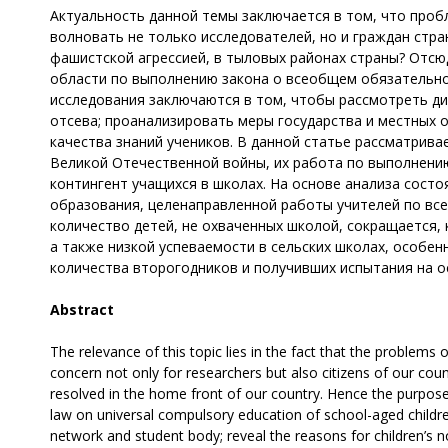
Актуальность данной темы заключается в том, что про
волновать не только исследователей, но и граждан стра
фашистской агрессией, в тыловых районах страны? Отсюд
области по выполнению закона о всеобщем обязательно
исследования заключаются в том, чтобы рассмотреть ди
отсева; проанализировать меры государства и местных
качества знаний учеников. В данной статье рассматрив
Великой Отечественной войны, их работа по выполнению 
контингент учащихся в школах. На основе анализа сост
образования, целенаправленной работы учителей по все
количество детей, не охваченных школой, сокращается, 
а также низкой успеваемости в сельских школах, особен
количества второгодников и получивших испытания на ос
Abstract
The relevance of this topic lies in the fact that the problems
concern not only for researchers but also citizens of our coun
resolved in the home front of our country. Hence the purpose 
law on universal compulsory education of school-aged children
network and student body; reveal the reasons for children’s 