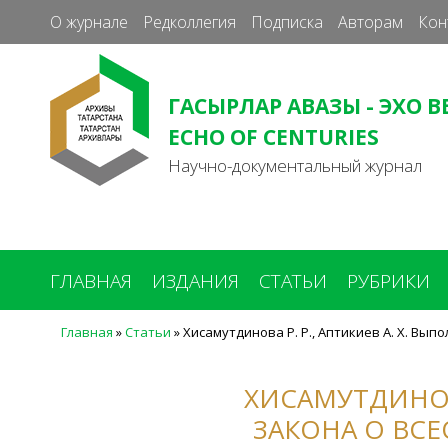
О журнале
Редколлегия
Подписка
Авторам
Кон
ГАСЫРЛАР АВАЗЫ - ЭХО В
ECHO OF CENTURIES
Научно-документальный журнал
ГЛАВНАЯ
ИЗДАНИЯ
СТАТЬИ
РУБРИКИ
Главная
»
Статьи
»
Хисамутдинова Р. Р., Аптикиев А. Х. Вы
Вы
здесь
ХИСАМУТДИНОВА
ЗАКОНА О ВС