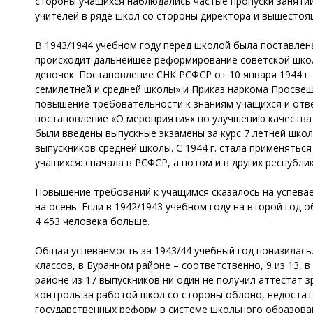
стороны учащихся наблюдались частые пропуски занятий
учителей в ряде школ со стороны директора и вышесто
В 1943/1944 учебном году перед школой была поставлен
происходит дальнейшее реформирование советской школы
девочек. Постановление СНК РСФСР от 10 января 1944 г
семилетней и средней школы» и Приказ наркома Просвещ
повышение требовательности к знаниям учащихся и отве
постановление «О мероприятиях по улучшению качества
были введены выпускные экзамены за курс 7 летней школ
выпускников средней школы. С 1944 г. стала применятьс
учащихся: сначала в РСФСР, а потом и в других республик
Повышение требований к учащимся сказалось на успевае
на осень. Если в 1942/1943 учебном году на второй год о
4 453 человека больше.
Общая успеваемость за 1943/44 учебный год понизилась.
классов, в Буранном районе – соответственно, 9 из 13, в
районе из 17 выпускников ни один не получил аттестат 
контроль за работой школ со стороны облоно, недостато
государственных реформ в системе школьного образова