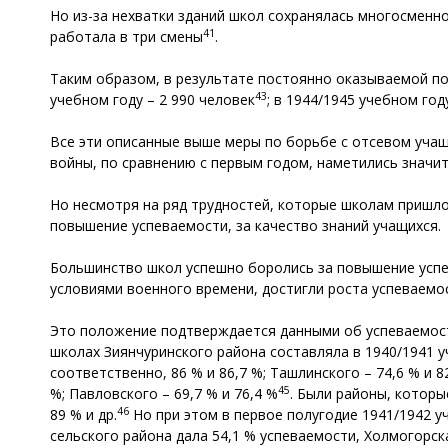
Но из-за нехватки зданий школ сохранялась многосменн
41
работала в три смены
.
Таким образом, в результате постоянно оказываемой пом
43
учебном году – 2 990 человек
; в 1944/1945 учебном год
Все эти описанные выше меры по борьбе с отсевом учащ
войны, по сравнению с первым годом, наметились значи
Но несмотря на ряд трудностей, которые школам пришло
повышение успеваемости, за качество знаний учащихся.
Большинство школ успешно боролись за повышение успева
условиями военного времени, достигли роста успеваемос
Это положение подтверждается данными об успеваемости
школах Зиянчуринского района составляла в 1940/1941 уч
соответственно, 86 % и 86,7 %; Ташлинского – 74,6 % и 82
45
%; Павловского – 69,7 % и 76,4 %
. Были районы, которы
46
89 % и др.
Но при этом в первое полугодие 1941/1942 
сельского района дала 54,1 % успеваемости, Холмогорс