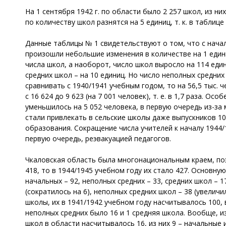
На 1 сентября 1942 г. по области было 2 257 школ, из них
по количеству школ разнятся на 5 единиц, т. к. в таблиц
Данные таблицы № 1 свидетельствуют о том, что с нача
произошли небольшие изменения в количестве на 1 един
числа школ, а наоборот, число школ выросло на 114 един
средних школ – на 10 единиц. Но число неполных средних
сравнивать с 1940/1941 учебным годом, то на 56,5 тыс. 
с 16 624 до 9 623 (на 7 001 человек), т. е. в 1,7 раза.
уменьшилось на 5 052 человека, в первую очередь из-за
стали привлекать в сельские школы даже выпускников 10
образования. Сокращение числа учителей к началу 1944/
первую очередь, реэвакуацией педагогов.
Чкаловская область была многонациональным краем, поэ
418, то в 1944/1945 учебном году их стало 427. Основную
начальных – 92, неполных средних – 33, средних школ – 1
(сократилось на 6), неполных средних школ – 38 (увеличи
школы, их в 1941/1942 учебном году насчитывалось 100, 
неполных средних было 16 и 1 средняя школа. Вообще, из
школ в области насчитывалось 16, из них 9 – начальные 