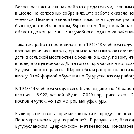
Велась разъяснительная работа с родителями, главным
в школе, на колхозных собраниях. Эта работа оказала 
учеников. Незначительной была помощь в подвозе учащ
был подвоз: в Ивановском, Буртинском, Тоцком районах
области до конца 1941/1942 учебного года по 28 района
Такая же работа проводилась и в 1942/43 учебном году. 
возвращения их в школы, организовали в школах горяче
дети в сельской местности не ходили в школу, потому ч
в поле, а отцы воевали. Для этого открывались в колхоз
Бугурусланского района. Широко были распространены к
школу. Этой формой обучения по Бугурусланскому район
В 1943/44 учебном угоду всего было выдано (по 16 район
платьев – 6 922, разной обуви – 7 029 пар, трикотажа – 2
носков и чулок, 45 129 метров мануфактуры.
Были организованы горячие завтраки из продуктов подс
39
Пономаревском и других районах
. В результате, благо
Бугурусланском, Дзержинском, Матвеевском, Пономаревс