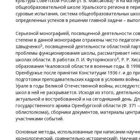
культуры Советской России (Л. В. Максакова)
и на матер
общеобразовательной школе Уральского региона в перио
суровые испытания, система общеобразовательных школ
определенных успехов в решении главной задачи – выпо
Серьезной монографией, посвященной деятельности сове
степени в данной монографии отражены чисто педагогич
5
Швыдченко
, посвященной деятельности областной парт
проблемы функционирования школы, рассматривает некот
6
школах области. В работах Л. И. Футорянского
, Р. Р. Х
образования Чкаловской области в военные годы. В 1998 
Оренбуржье после принятия Конституции 1936 г. и до пр
подготовки преподавательских кадров в условиях войны.
Урале в годы Великой Отечественной войны, исследуютс
школ в ней не раскрывается. Исходя из этого, деятельн
актуальной и востребованной и на сегодняшний день. 
государственного архива Оренбургской области (Ф. 371 
облисполкома), сборники документов, материалы центра
участниками событий.
Основные методы, использованные при написании научно
хронологический, сравнительно-исторический). Научная 