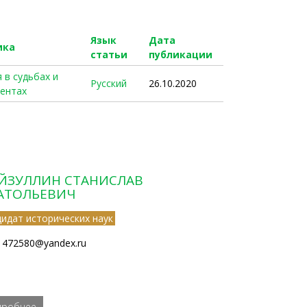
Язык
Дата
ика
статьи
публикации
 в судьбах и
Русский
26.10.2020
ентах
ЙЗУЛЛИН СТАНИСЛАВ
АТОЛЬЕВИЧ
дидат исторических наук
1472580@yandex.ru
дробнее