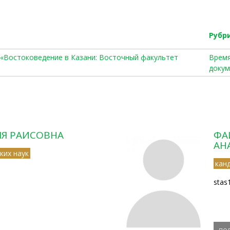
Рубр
ов. «Востоковедение в Казани: Восточный факультет
Время
докум
ЛЯ РАИСОВНА
ФА
АН
ких наук
кан
stas
по