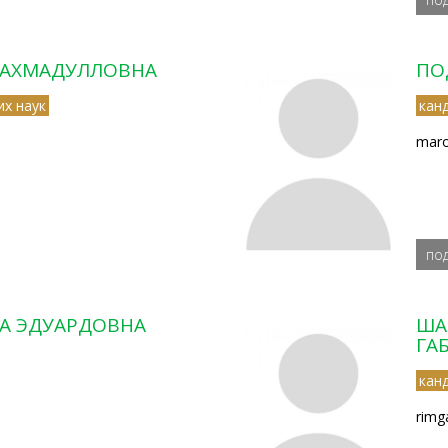
У АХМАДУЛЛОВНА
ПО
их наук
кан
maro
по
НА ЭДУАРДОВНА
ША
ГА
кан
rimg