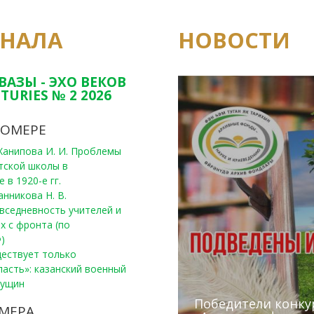
РНАЛА
НОВОСТИ
Юным исследовате
конкурсах Татарс
ВАЗЫ - ЭХО ВЕКОВ
TURIES № 2 2026
НОМЕРЕ
, Ханипова И. И. Проблемы
тской школы в
 в 1920-е гг.
анникова Н. В.
вседневность учителей и
х с фронта (по
)
уществует только
ласть»: казанский военный
Пущин
Победители конку
Сотрудники редак
МЕРА