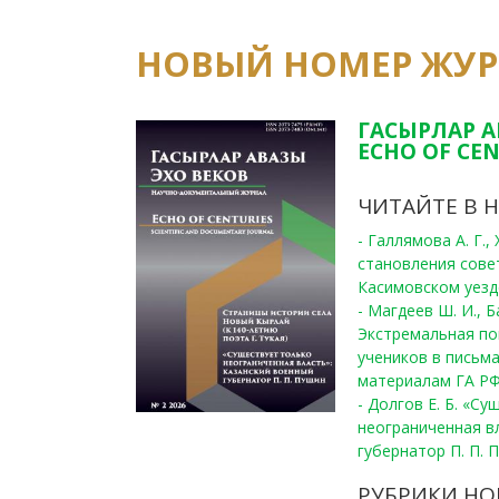
НОВЫЙ НОМЕР ЖУ
ГАСЫРЛАР А
ECHO OF CEN
ЧИТАЙТЕ В 
- Галлямова А. Г.
становления сове
Касимовском уезде
- Магдеев Ш. И., Б
Экстремальная по
учеников в письма
материалам ГА РФ
- Долгов Е. Б. «С
неограниченная в
губернатор П. П. 
РУБРИКИ НО