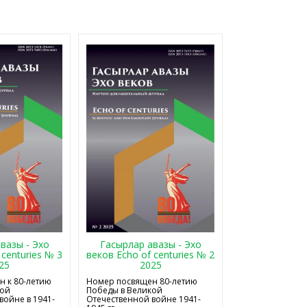
Гасырлар авазы - Эхо
вазы - Эхо
веков Echo of centuries № 2
 centuries № 3
2025
25
Номер посвящен 80-летию
 к 80-летию
Победы в Великой
кой
Отечественной войне 1941-
войне в 1941-