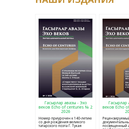
Гасырлар авазы - Эхо
Гасырлар 
веков Echo of centuries № 2
веков Echo of
2026
2
Номер приурочен к 140-летию
Рецензируемый
со дня рождения великого
документальны
татарского поэта Г. Тукая
посвященный 