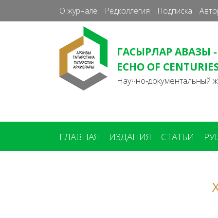
О журнале
Редколлегия
Подписка
Авто
ГАСЫРЛАР АВАЗЫ -
ECHO OF CENTURIE
Научно-документальный 
ГЛАВНАЯ
ИЗДАНИЯ
СТАТЬИ
РУ
Вы
здесь