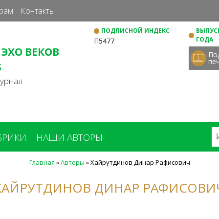
Перейти
рам
Контакты
к
ПОДПИСНОЙ ИНДЕКС
ВЫПУСК
основному
ГОДА
П5477
содержанию
 ЭХО ВЕКОВ
По
пе
S
журнал
БРИКИ
НАШИ АВТОРЫ
Главная
»
Авторы
»
Хайрутдинов Динар Рафисович
ХАЙРУТДИНОВ ДИНАР РАФИСОВИ