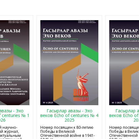
авазы - Эхо
Гасырлар авазы - Эхо
Гасырлар а
 centuries № 1
веков Echo of centuries № 4
веков Echo of
026
2025
20
 научно-
Номер посвящен к 80-летию
Номер посвящен
й журнал,
Победы в Великой
Победы в Вели
актуальным
Отечественной войне в 1941-
Отечественной 