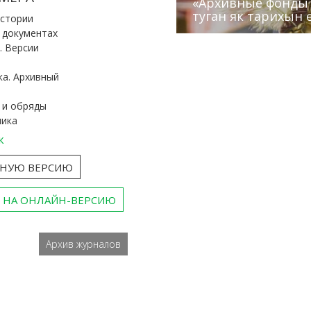
«Архивные фонды –
Архивисты рассказ
Эхо веков» встрет
туган як тарихын 
Госархива
(КХТИ)
«Мир архивов скво
истории
и документах
. Версии
ка. Архивный
 и обряды
ника
к
ТНУЮ ВЕРСИЮ
 НА ОНЛАЙН-ВЕРСИЮ
Архив журналов