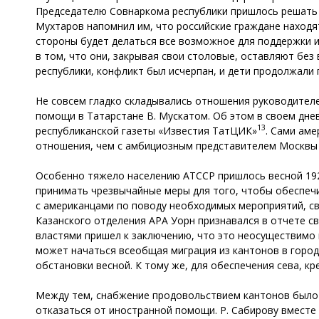
Председателю Совнаркома республики пришлось решать 
Мухтаров напомнил им, что российские граждане находят
стороны будет делаться все возможное для поддержки и
в том, что они, закрывая свои столовые, оставляют без
республики, конфликт был исчерпан, и дети продолжали 
Не совсем гладко складывались отношения руководител
помощи в Татарстане В. Мускатом. Об этом в своем дне
13
республиканской газеты «Известия ТатЦИК»
. Сами аме
отношения, чем с амбициозным представителем Москвы 
Особенно тяжело населению АТССР пришлось весной 192
принимать чрезвычайные меры для того, чтобы обеспечи
с американцами по поводу необходимых мероприятий, св
Казанского отделения АРА Уорн признавался в отчете св
властями пришел к заключению, что это неосуществимо
может начаться всеобщая миграция из кантонов в город
обстановки весной. К тому же, для обеспечения сева, кр
Между тем, снабжение продовольствием кантонов было о
отказаться от иностранной помощи. Р. Сабирову вместе