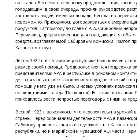
ни стало обеспечить перевозку продовольствия, грозя 
голодающим, в свою очередь, просили руководство респ
заставлять людей, имевших лошадь, бесплатно перевози
невозможно. Приходилось договариваться с американцам
продуктов. Татпомголу во главе с Р. А. Сабировым непр
Персии рис), предназначенные для голодающих, чтобы 
средств, возглавляемой Сабировым Комиссии Помгол пр
Казанском округе.
Летом 1922 г. в Татарской республике был получен отно
размер своей помощи. Продовольственная поддержка ок
представителями АРА в республике в основном контактир
дел, связанных с восстановлением народного хозяйства
помощи у него уже не было. В новых условиях Комисси
последствиями голода (Последгол). Ее также возглавил 
приходилось вести непростые переговоры с ними на пре
Весной 1923 г. выяснилось, что перспективы на урожай 
страны. Перед окончанием деятельности АРА в Казанско
Сабирову пришлось занять его должность в Казанском о
республики, но и Марийской и Чувашской АО, части Пер