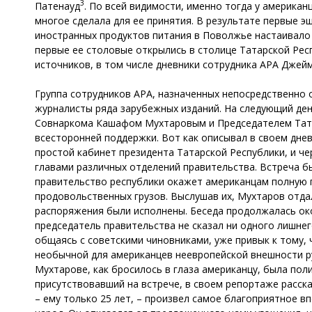
3
Патенауд
. По всей видимости, именно тогда у американ
многое сделала для ее принятия. В результате первые 
иностранных продуктов питания в Поволжье настаивало 
первые ее столовые открылись в столице Татарской Рес
источников, в том числе дневники сотрудника АРА Джей
Группа сотрудников АРА, назначенных непосредственно 
журналисты ряда зарубежных изданий. На следующий ден
Совнаркома Кашафом Мухтаровым и Председателем ТатЦ
всесторонней поддержки. Вот как описывал в своем дне
простой кабинет президента Татарской Республики, и че
главами различных отделений правительства. Встреча б
правительство республики окажет американцам полную п
продовольственных грузов. Выслушав их, Мухтаров отда
распоряжения были исполнены. Беседа продолжалась окол
председатель правительства не сказал ни одного лишнего
общаясь с советскими чиновниками, уже привык к тому, 
необычной для американцев неевропейской внешности ру
Мухтарове, как бросилось в глаза американцу, была пол
присутствовавший на встрече, в своем репортаже рассказ
– ему только 25 лет, – произвел самое благоприятное 