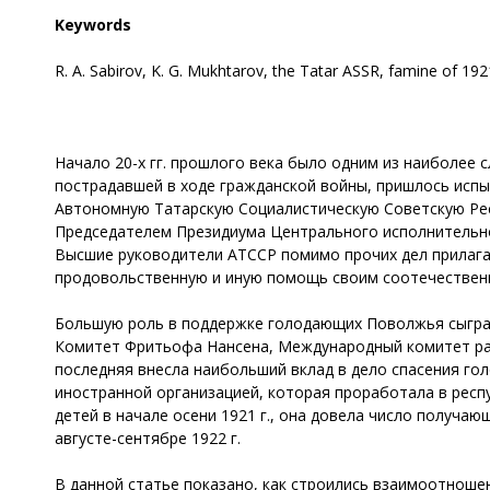
Keywords
R. A. Sabirov, K. G. Mukhtarov, the Tatar ASSR, famine of 192
Начало 20-х гг. прошлого века было одним из наиболее
пострадавшей в ходе гражданской войны, пришлось испыт
Автономную Татарскую Социалистическую Советскую Рес
Председателем Президиума Центрального исполнительног
Высшие руководители АТССР помимо прочих дел прилагал
продовольственную и иную помощь своим соотечествен
Большую роль в поддержке голодающих Поволжья сыграли
Комитет Фритьофа Нансена, Международный комитет ра
последняя внесла наибольший вклад в дело спасения го
иностранной организацией, которая проработала в респу
детей в начале осени 1921 г., она довела число получа
августе-сентябре 1922 г.
В данной статье показано, как строились взаимоотноше