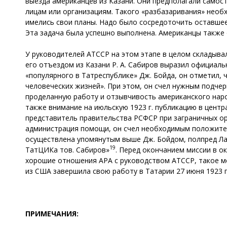
выезда американцев из Казани. Они предполагали само
лицам или организациям. Такого «разбазаривания» необ
имелись свои планы. Надо было сосредоточить оставшее
Эта задача была успешно выполнена. Американцы также 
У руководителей АТССР на этом этапе в целом складыв
его отъездом из Казани Р. А. Сабиров выразил официал
«популярного в Татреспублике» Дж. Бойда, он отметил,
человеческих жизней». При этом, он счел нужным подче
проделанную работу и отзывчивость американского нар
также внимание на июльскую 1923 г. публикацию в цент
представитель правительства РСФСР при заграничных ор
администрация помощи, он счел необходимым положитель
осуществлена упомянутым выше Дж. Бойдом, полпред Ла
19
ТатЦИКа тов. Сабиров»
. Перед окончанием миссии в о
хорошие отношения АРА с руководством АТССР, такое ме
из США завершила свою работу в Татарии 27 июня 1923 г
ПРИМЕЧАНИЯ: