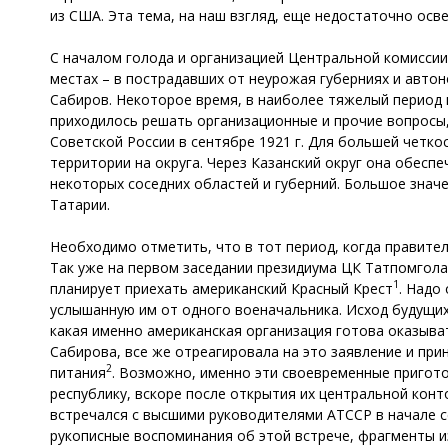
из США. Эта тема, на наш взгляд, еще недостаточно ос
С началом голода и организацией Центральной комисси
местах – в пострадавших от неурожая губерниях и авто
Сабиров. Некоторое время, в наиболее тяжелый период г
приходилось решать организационные и прочие вопросы,
Советской России в сентябре 1921 г. Для большей четк
территории на округа. Через Казанский округ она обесп
некоторых соседних областей и губерний. Большое знач
Татарии.
Необходимо отметить, что в тот период, когда правител
Так уже на первом заседании президиума ЦК Татпомгола
1
планирует приехать американский Красный Крест
. Надо
услышанную им от одного военачальника. Исход будущих
какая именно американская организация готова оказыва
Сабирова, все же отреагировала на это заявление и пр
2
питания
. Возможно, именно эти своевременные пригот
республику, вскоре после открытия их центральной кон
встречался с высшими руководителями АТССР в начале с
рукописные воспоминания об этой встрече, фрагменты из