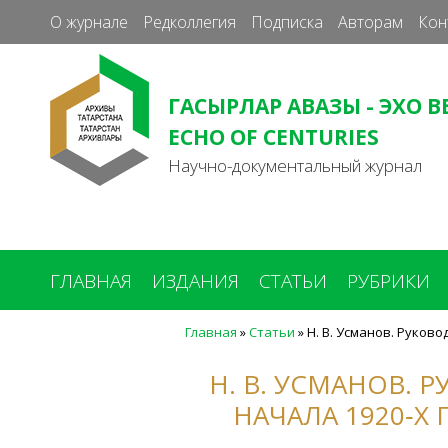
О журнале
Редколлегия
Подписка
Авторам
Кон
ГАСЫРЛАР АВАЗЫ - ЭХО В
ECHO OF CENTURIES
Научно-документальный журнал
ГЛАВНАЯ
ИЗДАНИЯ
СТАТЬИ
РУБРИКИ
Главная
»
Статьи
»
Н. В. Усманов. Руков
Вы
здесь
Н. В. УСМАНОВ.
НАЧАЛА 1920‑Х