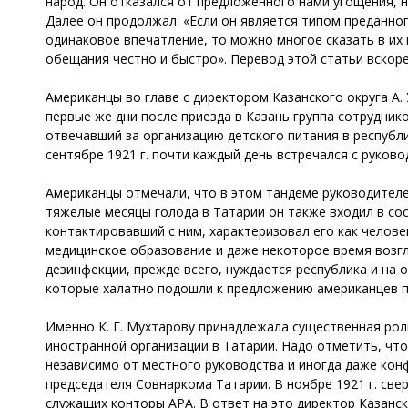
народ. Он отказался от предложенного нами угощения, н
Далее он продолжал: «Если он является типом преданно
одинаковое впечатление, то можно многое сказать в их 
обещания честно и быстро». Перевод этой статьи вскор
Американцы во главе с директором Казанского округа А
первые же дни после приезда в Казань группа сотрудни
отвечавший за организацию детского питания в республи
сентябре 1921 г. почти каждый день встречался с руков
Американцы отмечали, что в этом тандеме руководителе
тяжелые месяцы голода в Татарии он также входил в со
контактировавший с ним, характеризовал его как челов
медицинское образование и даже некоторое время возгл
дезинфекции, прежде всего, нуждается республика и на
которые халатно подошли к предложению американцев п
Именно К. Г. Мухтарову принадлежала существенная рол
иностранной организации в Татарии. Надо отметить, что
независимо от местного руководства и иногда даже кон
председателя Совнаркома Татарии. В ноябре 1921 г. све
служащих конторы АРА. В ответ на это директор Казанс