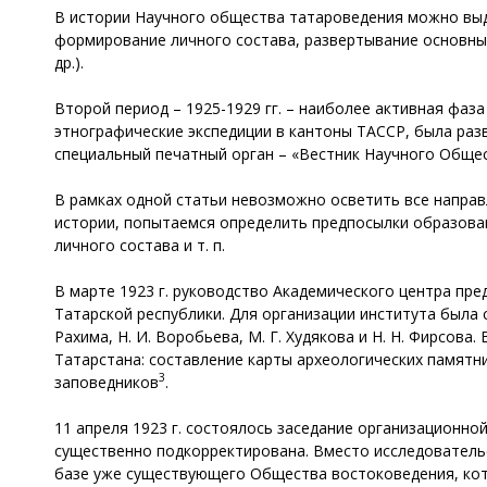
В истории Научного общества татароведения можно выдел
формирование личного состава, развертывание основных
др.).
Второй период – 1925-1929 гг. – наиболее активная фаз
этнографические экспедиции в кантоны ТАССР, была разв
специальный печатный орган – «Вестник Научного Обще
В рамках одной статьи невозможно осветить все напра
истории, попытаемся определить предпосылки образован
личного состава и т. п.
В марте 1923 г. руководство Академического центра пр
Татарской республики. Для организации института была с
Рахима, Н. И. Воробьева, М. Г. Худякова и Н. Н. Фирсов
Татарстана: составление карты археологических памятн
3
заповедников
.
11 апреля 1923 г. состоялось заседание организационн
существенно подкорректирована. Вместо исследователь
базе уже существующего Общества востоковедения, кото