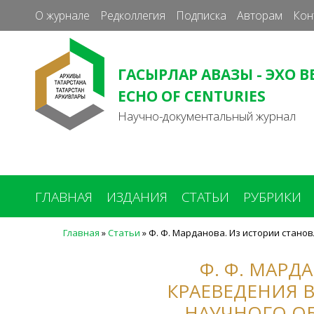
О журнале
Редколлегия
Подписка
Авторам
Кон
ГАСЫРЛАР АВАЗЫ - ЭХО В
ECHO OF CENTURIES
Научно-документальный журнал
ГЛАВНАЯ
ИЗДАНИЯ
СТАТЬИ
РУБРИКИ
Главная
»
Статьи
»
Ф. Ф. Марданова. Из истории стано
Вы
здесь
Ф. Ф. МАРД
КРАЕВЕДЕНИЯ В
НАУЧНОГО ОБ