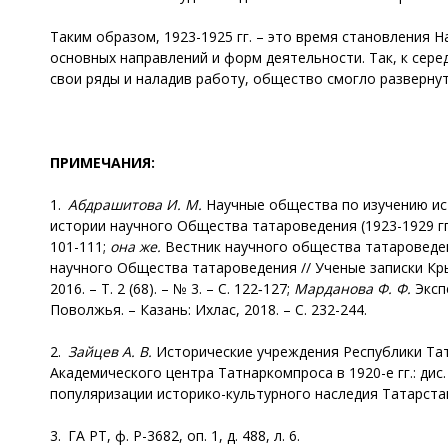
Таким образом, 1923-1925 гг. – это время становления
основных направлений и форм деятельности. Так, к сер
свои ряды и наладив работу, общество смогло разверну
ПРИМЕЧАНИЯ:
1.
Абдрашитова И. М.
Научные общества по изучению истор
истории научного Общества татароведения (1923-1929 гг.)
101-111;
она же.
Вестник научного общества татароведения 
научного Общества татароведения // Ученые записки Кры
2016. – Т. 2 (68). – № 3. – C. 122‑127;
Марданова Ф. Ф.
Эксп
Поволжья. – Казань: Ихлас, 2018. – С. 232-244.
2.
Зайцев А. В.
Исторические учреждения Республики Татар
Академического центра Татнаркомпроса в 1920-е гг.: дис. … 
популяризации историко-культурного наследия Татарстана в 
3. ГА РТ, ф. Р-3682, оп. 1, д. 488, л. 6.