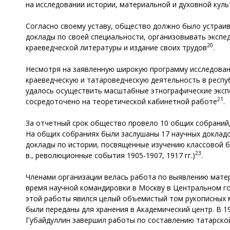
на исследовании истории, материальной и духовной куль
Согласно своему уставу, общество должно было устраив
доклады по своей специальности, организовывать экспе
20
краеведческой литературы и издание своих трудов
.
Несмотря на заявленную широкую программу исследован
краеведческую и татароведческую деятельность в респуб
удалось осуществить масштабные этнографические экспе
21
сосредоточено на теоретической кабинетной работе
.
За отчетный срок общество провело 10 общих собраний
На общих собраниях были заслушаны 17 научных докладо
доклады по истории, посвященные изучению классовой б
23
в., революционные события 1905-1907, 1917 гг.)
.
Членами организации велась работа по выявлению матер
время научной командировки в Москву в Центральном го
этой работы явился целый объемистый том рукописных ма
были переданы для хранения в Академический центр. В 19
Губайдуллин завершил работы по составлению татарско