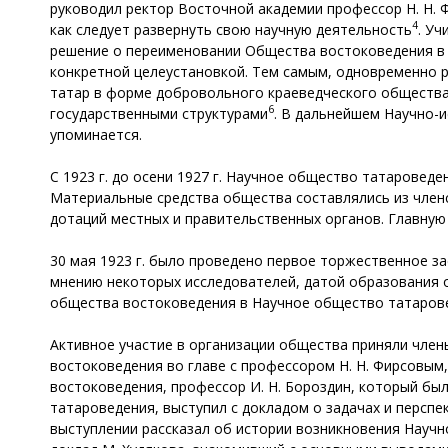
руководил ректор Восточной академии профессор Н. Н.
4
как следует развернуть свою научную деятельность
. У
решение о переименовании Общества востоковедения в
конкретной целеустановкой. Тем самым, одновременно р
татар в форме добровольного краеведческого общества
6
государственными структурами
. В дальнейшем Научно-и
упоминается.
С 1923 г. до осени 1927 г. Научное общество татароведе
Материальные средства общества составлялись из членс
дотаций местных и правительственных органов. Главную 
30 мая 1923 г. было проведено первое торжественное з
мнению некоторых исследователей, датой образования о
общества востоковедения в Научное общество татаров
Активное участие в организации общества приняли чле
востоковедения во главе с профессором Н. Н. Фирсовым
востоковедения, профессор И. Н. Бороздин, который бы
татароведения, выступил с докладом о задачах и перспе
выступлении рассказал об истории возникновения Науч