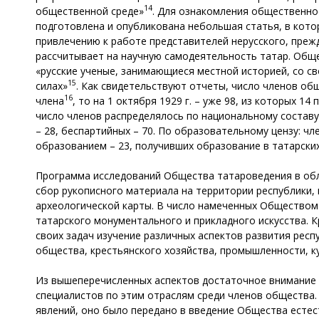
14
общественной среде»
. Для ознакомления общественно
подготовлена и опубликована небольшая статья, в кот
привлечению к работе представителей нерусского, прежд
рассчитывает на научную самодеятельность татар. Общес
«русские ученые, занимающиеся местной историей, со с
15
силах»
. Как свидетельствуют отчеты, число членов общ
16
члена
, то на 1 октября 1929 г. – уже 98, из которых 1
число членов распределялось по национальному составу с
– 28, беспартийных – 70. По образовательному цензу: чл
образованием – 23, получивших образование в татарских
Программа исследований Общества татароведения в обл
сбор рукописного материала на территории республики, 
археологической карты. В число намеченных Обществом 
татарского монументального и прикладного искусства. 
своих задач изучение различных аспектов развития респ
общества, крестьянского хозяйства, промышленности, к
Из вышеперечисленных аспектов достаточное внимание н
специалистов по этим отраслям среди членов общества.
явлений, оно было передано в введение Общества есте