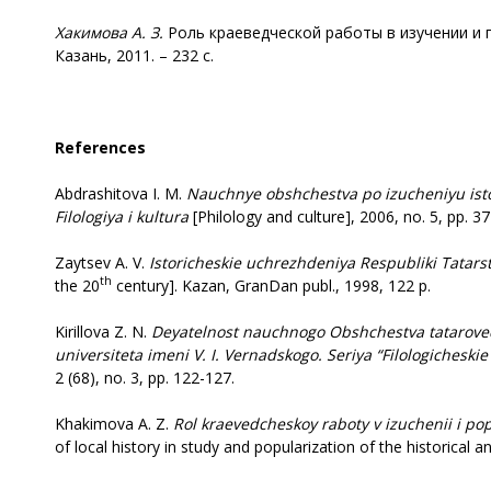
Хакимова А. З.
Роль краеведческой работы в изучении и по
Казань, 2011. – 232 с.
References
Abdrashitova I. M.
Nauchnye
obshchestva po izucheniyu isto
Filologiya i kultura
[Philology and culture], 2006, no. 5, рp. 37
Zaytsev A. V.
Istoricheskie
uchrezhdeniya Respubliki Tatars
th
the 20
century]. Kazan, GranDan publ., 1998, 122 р.
Kirillova Z. N.
Deyatelnost
nauchnogo Obshchestva tatarove
universiteta imeni V. I. Vernadskogo. Seriya “Filologicheskie
2 (68), no. 3, рр. 122-127.
Khakimova A. Z.
Rol
kraevedcheskoy raboty v izuchenii i popu
of local history in study and popularization of the historical an