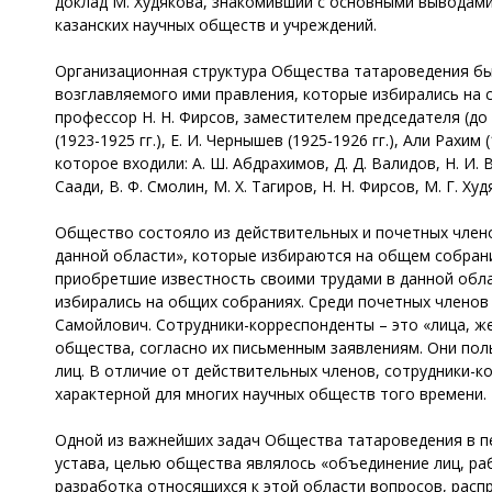
доклад М. Худякова, знакомивший с основными выводами
казанских научных обществ и учреждений.
Организационная структура Общества татароведения был
возглавляемого ими правления, которые избирались на 
профессор Н. Н. Фирсов, заместителем председателя (до 
(1923-1925 гг.), Е. И. Чернышев (1925‑1926 гг.), Али Рах
которое входили: А. Ш. Абдрахимов, Д. Д. Валидов, Н. И. Во
Саади, В. Ф. Смолин, М. Х. Тагиров, Н. Н. Фирсов, М. Г. Ху
Общество состояло из действительных и почетных члено
данной области», которые избираются на общем собрани
приобретшие известность своими трудами в данной обла
избирались на общих собраниях. Среди почетных членов об
Самойлович. Сотрудники-корреспонденты – это «лица, ж
общества, согласно их письменным заявлениям. Они пол
лиц. В отличие от действительных членов, сотрудники-
характерной для многих научных обществ того времени.
Одной из важнейших задач Общества татароведения в п
устава, целью общества являлось «объединение лиц, ра
разработка относящихся к этой области вопросов, расп