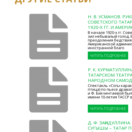
Н. В. УСМАНОВ. Р
СОВЕТСКОГО ТАТА
1920‑Х ГГ. И АМЕРИ
В начале 1920-х гг. Со
зил небывалый голод.
преодоления бедствия 
Американской админи
иностранной благо
ЧИТАТЬ ПОДРОБНЕЕ
Р. К. ХУРМАТУЛЛИН
ТАТАРСКОМ ТЕАТР
НАРОДНОМ САМОД
Спектакль «Соңгы кара
птица) по пьесе драма
и Ф. Бикчентаевой был
имени 10-летия ТАССР в 
ЧИТАТЬ ПОДРОБНЕЕ
Д. Ф. ЗАҺИДУЛЛИНА
СУГЫШЫ – ТАТАР 