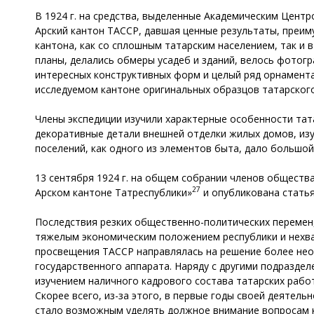
В 1924 г. на средства, выделенные Академическим Центр
Арский кантон ТАССР, давшая ценные результаты, преиму
кантона, как со сплошным татарским населением, так и 
планы, делались обмеры усадеб и зданий, велось фотог
интересных конструктивных форм и целый ряд орнамента
исследуемом кантоне оригинальных образцов татарског
Члены экспедиции изучили характерные особенности тат
декоративные детали внешней отделки жилых домов, изу
поселений, как одного из элементов быта, дало большо
13 сентября 1924 г. на общем собрании членов обществ
27
Арском кантоне Татреспублики»
и опубликована статья
Последствия резких общественно-политических перемен, 
тяжелым экономическим положением республики и нехва
просвещения ТАССР направлялась на решение более неот
государственного аппарата. Наряду с другими подразд
изучением наличного кадрового состава татарских рабо
Скорее всего, из-за этого, в первые годы своей деятель
стало возможным уделять должное внимание вопросам к