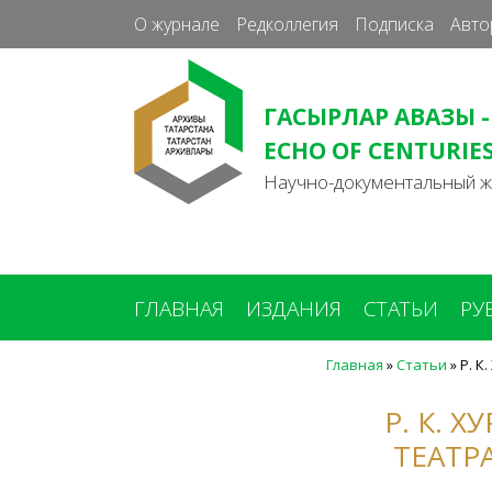
О журнале
Редколлегия
Подписка
Авто
ГАСЫРЛАР АВАЗЫ -
ECHO OF CENTURIE
Научно-документальный 
ГЛАВНАЯ
ИЗДАНИЯ
СТАТЬИ
РУ
Главная
»
Статьи
»
Р. К
Вы
здесь
Р. К. 
ТЕАТР