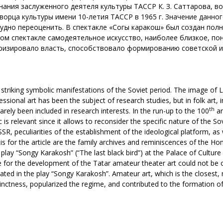
ания заслуженного деятеля культуры ТАССР К. З. Саттарова, во
ворца культуры имени 10-летия ТАССР в 1965 г. Значение данног
дно переоценить. В спектакле «Соңгы каракош» был создан полн
этом спектакле самодеятельное искусство, наиболее близкое, по
ризировало власть, способствовало формированию советской и
king symbolic manifestations of the Soviet period. The image of Lenin 
ssional art has been the subject of research studies, but in folk art, in
th
rely been included in research interests. In the run-up to the 100
an
pic is relevant since it allows to reconsider the specific nature of the 
, peculiarities of the establishment of the ideological platform, as w
is for the article are the family archives and reminiscences of the Ho
play “Songy Karakosh” (“The last black bird”) at the Palace of Cultur
e for the development of the Tatar amateur theater art could not be
eated in the play “Songy Karakosh”. Amateur art, which is the closest
nctness, popularized the regime, and contributed to the formation of 