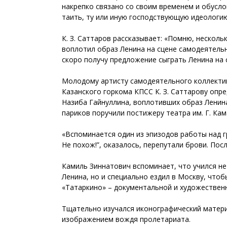
накрепко связано со своим временем и обуслов
таить, ту или иную господствующую идеологи
К. З. Саттаров рассказывает: «Помню, нескол
воплотил образ Ленина на сцене самодеятельн
скоро получу предложение сыграть Ленина на с
Молодому артисту самодеятельного коллектива
Казанского горкома КПСС К. З. Саттарову опр
Назиба Гайнуллина, воплотивших образ Ленин
париков поручили постижеру театра им. Г. Ка
«Вспоминается один из эпизодов работы над г
Не похож!”, оказалось, перепутали брови. Пос
Камиль Зиннатович вспоминает, что учился не 
Ленина, но и специально ездил в Москву, что
«Татаркино» – документальной и художествен
Тщательно изучался иконографический материа
изображением вождя пролетариата.