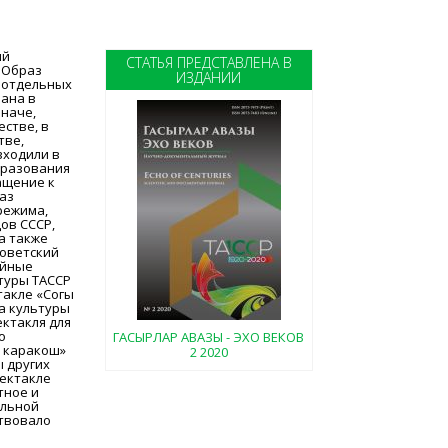
ий
СТАТЬЯ ПРЕДСТАВЛЕНА В
 Образ
ИЗДАНИИ
к отдельных
иана в
иначе,
стве, в
тве,
входили в
бразования
ращение к
аз
режима,
ов СССР,
а также
советский
ейные
туры ТАССР
акле «Соңгы
а культуры
ектакля для
о
ГАСЫРЛАР АВАЗЫ - ЭХО ВЕКОВ
ы каракош»
2 2020
ы других
пектакле
тное и
альной
ствовало