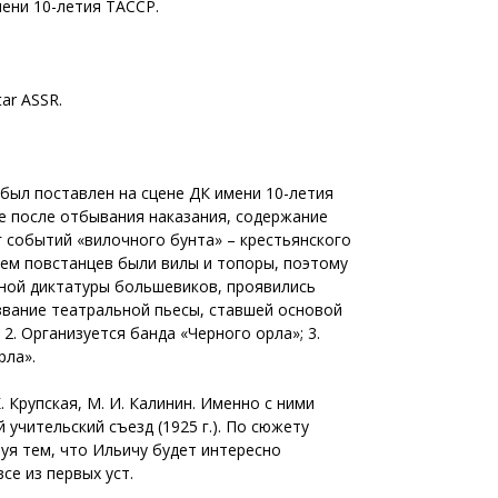
мени 10-летия ТАССР.
tar ASSR.
 был поставлен на сцене ДК имени 10-летия
же после отбывания наказания, содержание
г событий «вилочного бунта» – крестьянского
ием повстанцев были вилы и топоры, поэтому
нной диктатуры большевиков, проявились
азвание театральной пьесы, ставшей основой
 2. Организуется банда «Черного орла»; 3.
рла».
 Крупская, М. И. Калинин. Именно с ними
учительский съезд (1925 г.). По сюжету
руя тем, что Ильичу будет интересно
се из первых уст.