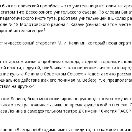
сы был исторический прообраз – это учительница истории татарс
егатом 1-го Всесоюзного учительского съезда. По словам Бана
едагогического института, работала учительницей в школах рай
оле № 18 Молотовского района г. Казани (сейчас на этом месте
1
арской интеллигенции
.
т и «всесоюзный староста» М. И. Калинин, который неоднократн
 татарском языке о проблемах народа, с одной стороны, испол
ой власти, с другой, приближает канонические личности к народ
ние культа Ленина в Советском Союзе»: «Недостаточно рассмат
циальное действие (как его понимал М. Вебер), т. е. предполаг
2
твия на других»
.
разом Ленина, было монополизировано руководством коммунист
ьного театра появилась лишь во время хрущевской оттепели. О
раза Ленина в самодеятельном театре ДК имени 10-летия ТАСС
рсланов: «Всегда необходимо иметь в виду то, что каждое произ