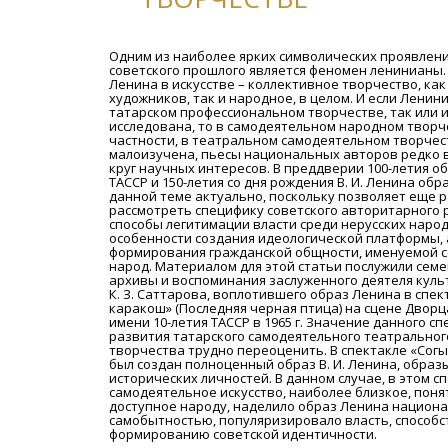
Одним из наиболее ярких символических проявлен
советского прошлого является феномен ленинианы.
Ленина в искусстве – коллективное творчество, ка
художников, так и народное, в целом. И если Ленин
татарском профессиональном творчестве, так или 
исследована, то в самодеятельном народном творче
частности, в театральном самодеятельном творчес
малоизучена, пьесы национальных авторов редко 
круг научных интересов. В преддверии 100-летия о
ТАССР и 150-летия со дня рождения В. И. Ленина об
данной теме актуально, поскольку позволяет еще р
рассмотреть специфику советского авторитарного 
способы легитимации власти среди нерусских народ
особенности создания идеологической платформы, 
формирования гражданской общности, именуемой 
народ. Материалом для этой статьи послужили сем
архивы и воспоминания заслуженного деятеля куль
К. З. Саттарова, воплотившего образ Ленина в спект
каракош» (Последняя черная птица) на сцене Дворц
имени 10-летия ТАССР в 1965 г. Значение данного сп
развития татарского самодеятельного театральног
творчества трудно переоценить. В спектакле «Соңг
был создан полноценный образ В. И. Ленина, образ
исторических личностей. В данном случае, в этом с
самодеятельное искусство, наиболее близкое, поня
доступное народу, наделило образ Ленина национ
самобытностью, популяризировало власть, способ
формированию советской идентичности.