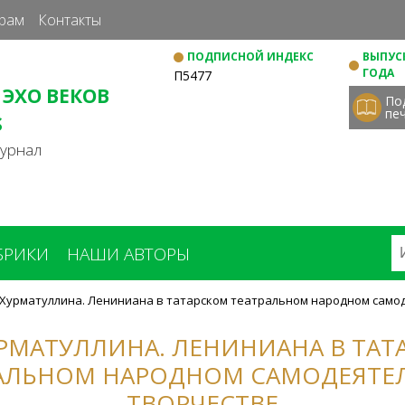
Перейти
рам
Контакты
к
ПОДПИСНОЙ ИНДЕКС
ВЫПУСК
основному
ГОДА
П5477
содержанию
 ЭХО ВЕКОВ
По
пе
S
журнал
БРИКИ
НАШИ АВТОРЫ
. Хурматуллина. Лениниана в татарском театральном народном сам
ХУРМАТУЛЛИНА. ЛЕНИНИАНА В ТА
АЛЬНОМ НАРОДНОМ САМОДЕЯТ
ТВОРЧЕСТВЕ