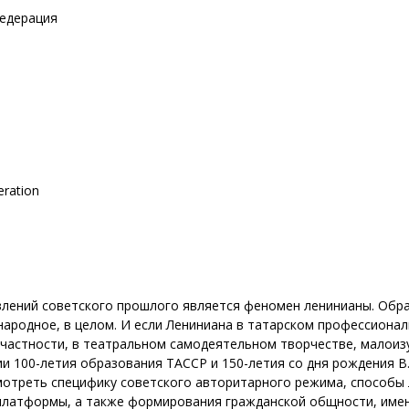
Федерация
eration
лений советского прошлого является феномен ленинианы. Образ
народное, в целом. И если Лениниана в татарском профессионал
 частности, в театральном самодеятельном творчестве, малоиз
рии 100-летия образования ТАССР и 150-летия со дня рождения В
мотреть специфику советского авторитарного режима, способы 
платформы, а также формирования гражданской общности, имен