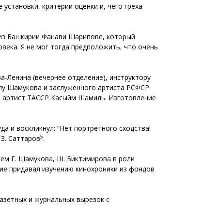
установки, критерии оценки и, чего греха
е из Башкирии Фанави Шарипове, который
века. Я не мог тогда предположить, что очень
а-Ленина (вечернее отделение), инструктору
ллу Шамукова и заслуженного артиста РСФСР
й артист ТАССР Касыйм Шамиль. Изготовление
а и воскликнул: “Нет портретного сходства!
5
 З. Саттаров
.
ием Г. Шамукова, Ш. Биктимирова в роли
ние придавал изучению кинохроники из фондов
газетных и журнальных вырезок с