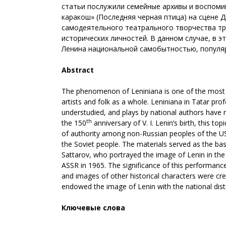
статьи послужили семейные архивы и воспомин
каракош» (Последняя черная птица) на сцене Д
самодеятельного театрального творчества тру
исторических личностей. В данном случае, в 
Ленина национальной самобытностью, популя
Abstract
The phenomenon of Leniniana is one of the most stri
artists and folk as a whole. Leniniana in Tatar profe
understudied, and plays by national authors have ra
th
the 150
anniversary of V. I. Lenin’s birth, this to
of authority among non-Russian peoples of the USSR
the Soviet people. The materials served as the bas
Sattarov, who portrayed the image of Lenin in the 
ASSR in 1965. The significance of this performanc
and images of other historical characters were cr
endowed the image of Lenin with the national disti
Ключевые слова