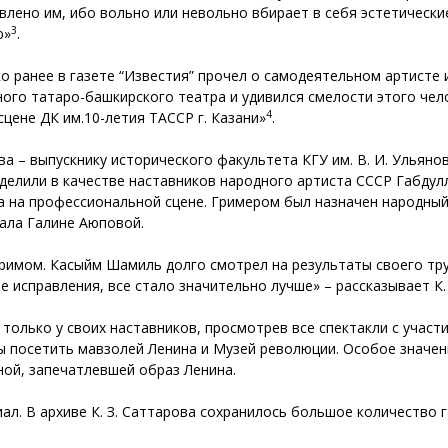
лено им, ибо вольно или невольно вбирает в себя эстетические 
3
ю»
.
ько ранее в газете “Известия” прочел о самодеятельном артист
ого татаро-башкирского театра и удивился смелости этого чело
4
цене ДК им.10-летия ТАССР г. Казани»
.
 – выпускнику исторического факультета КГУ им. В. И. Ульянов
еделили в качестве наставников народного артиста СССР Габду
а на профессиональной сцене. Гримером был назначен народны
мала Галине Аюповой.
римом. Касыйм Шамиль долго смотрел на результаты своего труд
ле исправления, все стало значительно лучше» – рассказывает К.
только у своих наставников, просмотрев все спектакли с участ
бы посетить мавзолей Ленина и Музей революции. Особое значе
ной, запечатлевшей образ Ленина.
л. В архиве К. З. Саттарова сохранилось большое количество 