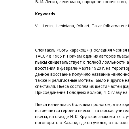
В. И. Ленин, лениниана, народное творчество
Keywords
V. I. Lenin, Leniniana, folk art, Tatar folk amateu
Спектакль «Соңгы каракош» (Последняя черная 
ТАССР в 1965 г. Причем один из авторов пьес
пьесы свидетельствует о полной лояльности а
восстания в феврале-марте 1920 г. на террит
данное восстание получило название «вилочн
также и религиозные мотивы. Было и другое н
спектакля. Пьеса состояла из шести частей (ка
Присоединение Голодных волков; 4. С глазу на 
Пьеса начиналась большим прологом, в котором
встречается героиня пьесы – татарская учител
пьесы, на съезде Н. К. Крупская знакомится с 
поговорить о Казани, где он учился, о положе