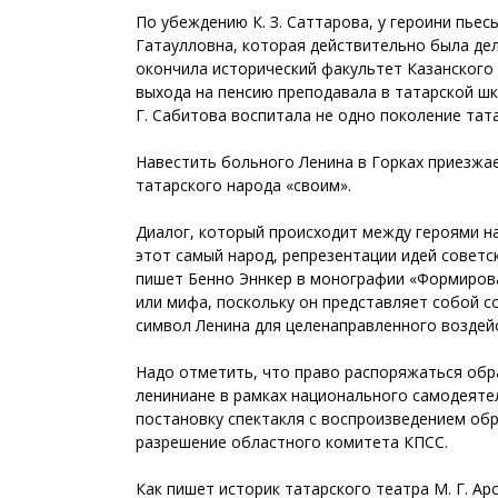
По убеждению К. З. Саттарова, у героини пье
Гатаулловна, которая действительно была дел
окончила исторический факультет Казанского п
выхода на пенсию преподавала в татарской шк
Г. Сабитова воспитала не одно поколение тат
Навестить больного Ленина в Горках приезжае
татарского народа «своим».
Диалог, который происходит между героями на
этот самый народ, репрезентации идей советск
пишет Бенно Эннкер в монографии «Формирова
или мифа, поскольку он представляет собой со
символ Ленина для целенаправленного воздейс
Надо отметить, что право распоряжаться об
лениниане в рамках национального самодеятел
постановку спектакля с воспроизведением об
разрешение областного комитета КПСС.
Как пишет историк татарского театра М. Г. А