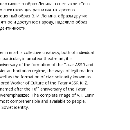
плотившего образ Ленина в спектакле «Соңгы
о спектакля для развития татарского
оценный образ В. И. Ленина, образы других
нятное и доступное народу, наделило образ
дентичности.
in art is collective creativity, both of individual
 particular, in amateur theatre art, it is
niversary of the formation of the Tatar ASSR and
Soviet authoritarian regime, the ways of legitimation
ell as the formation of civic solidarity known as
nored Worker of Culture of the Tatar ASSR K. Z.
th
e named after the 10
anniversary of the Tatar
 overemphasized. The complete image of V. I. Lenin
, most comprehensible and available to people,
Soviet identity.