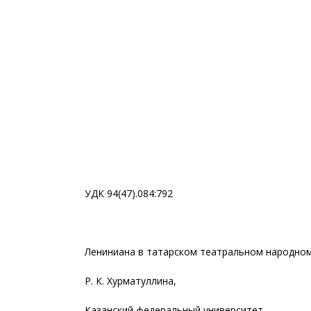
УДК 94(47).084:792
Лениниана в татарском театральном народно
Р. К. Хурматуллина,
Казанский федеральный университет,