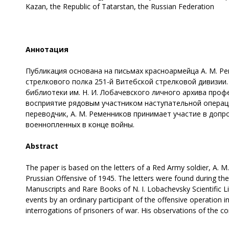
Kazan, the Republic of Tatarstan, the Russian Federation
Аннотация
Публикация основана на письмах красноармейца А. М. Ре
стрелкового полка 251-й Витебской стрелковой дивизии.
библиотеки им. Н. И. Лобачевского личного архива профе
восприятие рядовым участником наступательной операци
переводчик, А. М. Ременников принимает участие в доп
военнопленных в конце войны.
Abstract
The paper is based on the letters of a Red Army soldier, A. 
Prussian Offensive of 1945. The letters were found during th
Manuscripts and Rare Books of N. I. Lobachevsky Scientific Li
events by an ordinary participant of the offensive operation i
interrogations of prisoners of war. His observations of the co