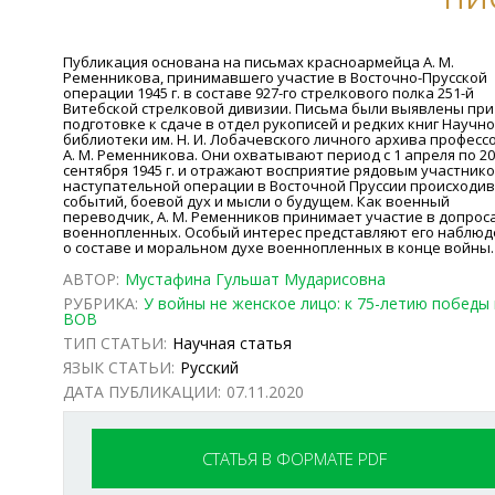
Публикация основана на письмах красноармейца А. М.
Ременникова, принимавшего участие в Восточно-Прусской
операции 1945 г. в составе 927-го стрелкового полка 251-й
Витебской стрелковой дивизии. Письма были выявлены при
подготовке к сдаче в отдел рукописей и редких книг Научн
библиотеки им. Н. И. Лобачевского личного архива професс
А. М. Ременникова. Они охватывают период с 1 апреля по 20
сентября 1945 г. и отражают восприятие рядовым участник
наступательной операции в Восточной Пруссии происходи
событий, боевой дух и мысли о будущем. Как военный
переводчик, А. М. Ременников принимает участие в допрос
военнопленных. Особый интерес представляют его наблюд
о составе и моральном духе военнопленных в конце войны.
АВТОР:
Мустафина Гульшат Мударисовна
РУБРИКА:
У войны не женское лицо: к 75-летию победы 
ВОВ
ТИП СТАТЬИ:
Научная статья
ЯЗЫК СТАТЬИ:
Русский
ДАТА ПУБЛИКАЦИИ:
07.11.2020
СТАТЬЯ В ФОРМАТЕ PDF