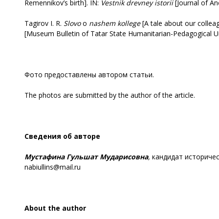
Remennikov’s birth]. IN:
Vestnik
drevney istorii
[Journal of Anc
Tagirov I. R.
Slovo
о
nashem kollege
[A tale about our collea
[Museum Bulletin of Tatar State Humanitarian-Pedagogical Univ
Фото предоставлены автором статьи.
The photos are submitted by the author of the article.
Сведения об авторе
Мустафина Гульшат
Мударисовна
,
кандидат историчес
nabiullins@mail.ru
About the author