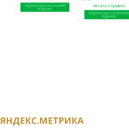
Читать отрывок
ПОДПИСАТЬСЯ НА ОНЛАЙН
ИЗДАНИЕ
ПОДПИСАТЬСЯ НА ОНЛАЙ
ИЗДАНИЕ
ПОДПИСАТЬСЯ НА НОВОСТИ
Если вы хотите получать информацию о
и последних новостях редакции, оставь
контакты.
ЯНДЕКС.МЕТРИКА