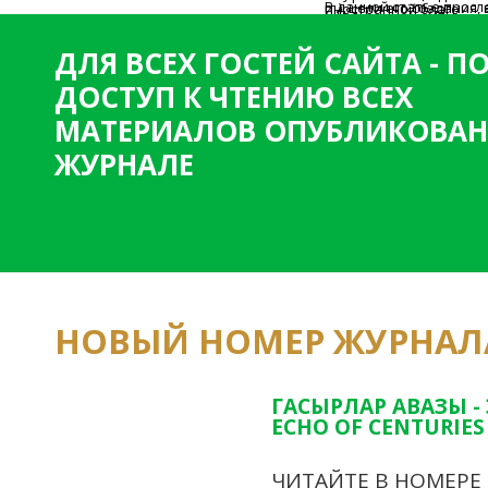
В данной статье прос
гг.), цели его создания
иностранной благо
самого подхода к осмы
задачи, структура чле
художественной литерат
личного состав
темы Великой Отечест
ДЛЯ ВСЕХ ГОСТЕЙ САЙТА - 
ДОСТУП К ЧТЕНИЮ ВСЕХ
МАТЕРИАЛОВ ОПУБЛИКОВАН
ЖУРНАЛЕ
НОВЫЙ НОМЕР ЖУРНАЛ
ГАСЫРЛАР АВАЗЫ -
ECHO OF CENTURIES 
ЧИТАЙТЕ В НОМЕРЕ