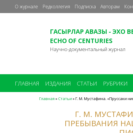
О журнале
Редколлегия
Подписка
Авторам
Кон
ГАСЫРЛАР АВАЗЫ - ЭХО В
ECHO OF CENTURIES
Научно-документальный журнал
ГЛАВНАЯ
ИЗДАНИЯ
СТАТЬИ
РУБРИКИ
Главная
»
Статьи
»
Г. М. Мустафина. «Пруссаки н
Вы
здесь
Г. М. МУСТАФ
ПРЕБЫВАНИЯ НА
ПИ