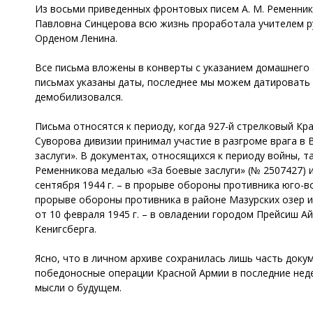
Из восьми приведенных фронтовых писем А. М. Ременник
Павловна Синцерова всю жизнь проработала учителем ру
Орденом Ленина.
Все письма вложены в конверты с указанием домашнего а
письмах указаны даты, последнее мы можем датировать ли
демобилизовался.
Письма относятся к периоду, когда 927-й стрелковый К
Суворова дивизии принимал участие в разгроме врага в 
заслуги». В документах, относящихся к периоду войны, 
Ременникова медалью «За боевые заслуги» (№ 2507427) 
сентября 1944 г. – в прорыве обороны противника юго-в
прорыве обороны противника в районе Мазурских озер и 
от 10 февраля 1945 г. – в овладении городом Прейсиш Ай
Кенигсберга.
Ясно, что в личном архиве сохранилась лишь часть доку
победоносные операции Красной Армии в последние неде
мысли о будущем.