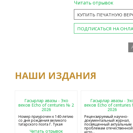
Читать отрывок
КУПИТЬ ПЕЧАТНУЮ ВЕ
ПОДПИСАТЬСЯ НА ОНЛ
НАШИ ИЗДАНИЯ
Гасырлар авазы - Эхо
Гасырлар авазы - Эх
веков Echo of centuries № 2
веков Echo of centuries
2026
2026
Номер приурочен к 140-летию
Рецензируемый научно-
со дня рождения великого
документальный журнал,
татарского поэта Г. Тукая
посвященный актуальным
проблемам отечественной
Читать отрывок
исто...