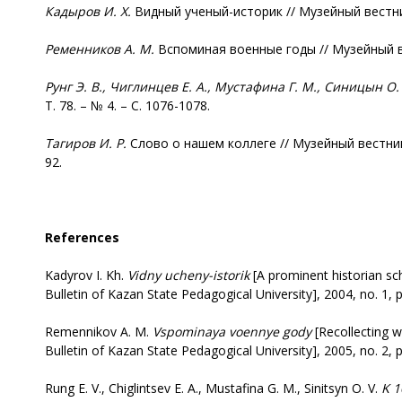
Кадыров И. Х.
Видный ученый-историк // Музейный вестник
Ременников А. М.
Вспоминая военные годы // Музейный вес
Рунг
Э. В., Чиглинцев Е. А., Мустафина Г. М., Синицын О. 
Т. 78. – № 4. – С. 1076-1078.
Тагиров И. Р.
Слово о нашем коллеге // Музейный вестник 
92.
References
Kadyrov I. Kh.
Vidny ucheny-istorik
[A prominent historian sch
Bulletin of Kazan State Pedagogical University], 2004, no. 1, 
Remennikov А. М.
Vspominaya voennye gody
[Recollecting w
Bulletin of Kazan State Pedagogical University], 2005, no. 2, p
Rung E. V., Chiglintsev E. А., Mustafina G. М., Sinitsyn O. V.
K 1