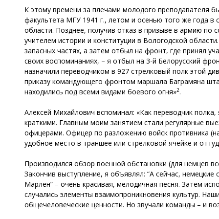
К этому времени за плечами молодого преподавателя бы
факультета МГУ 1941 г., летом и осенью того же года в
области. Позднее, получив отказ в призыве в армию по
учителем истории и конституции в Вологодской области.
запасных частях, а затем отбыл на фронт, где принял уча
своих воспоминаниях, – я отбыл на 3-й Белорусский фрон
назначили переводчиком в 927 стрелковый полк этой див
приказу командующего фронтом маршала Баграмяна шта
2
находились под всеми видами боевого огня»
.
Алексей Михайлович вспоминал: «Как переводчик полка,
краткими. Главным моим занятием стали регулярные вы
офицерами. Офицер по разложению войск противника (на
удобное место в траншее или стрелковой ячейке и оттуд
Производился обзор военной обстановки (для немцев вс
Закончив выступление, я объявлял: “А сейчас, немецкие
Марлен” – очень красивая, мелодичная песня. Затем ис
случались элементы взаимопроникновения культур. Наши
общечеловеческие ценности. Но звучали команды – и во