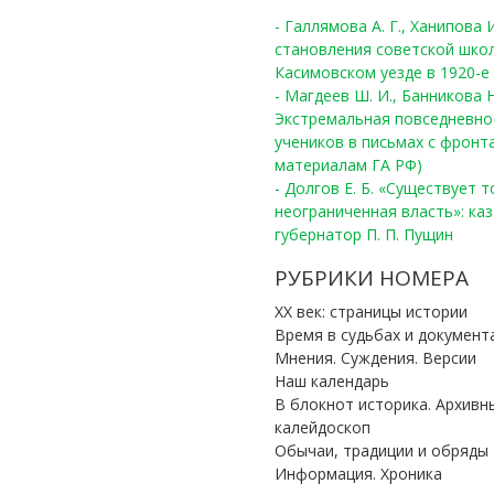
- Галлямова А. Г., Ханипова
становления советской шко
Касимовском уезде в 1920-е 
- Магдеев Ш. И., Банникова Н
Экстремальная повседневно
учеников в письмах с фронта
материалам ГА РФ)
- Долгов Е. Б. «Существует 
неограниченная власть»: ка
губернатор П. П. Пущин
РУБРИКИ НОМЕРА
ХХ век: страницы истории
Время в судьбах и документ
Мнения. Суждения. Версии
Наш календарь
В блокнот историка. Архивн
калейдоскоп
Обычаи, традиции и обряды
Информация. Хроника