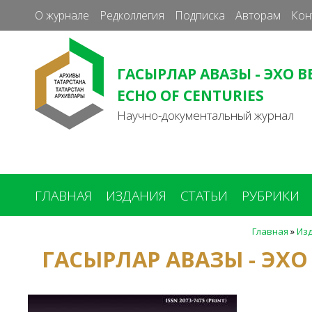
О журнале
Редколлегия
Подписка
Авторам
Кон
ГАСЫРЛАР АВАЗЫ - ЭХО В
ECHO OF CENTURIES
Научно-документальный журнал
ГЛАВНАЯ
ИЗДАНИЯ
СТАТЬИ
РУБРИКИ
Главная
»
Из
Вы
ГАСЫРЛАР АВАЗЫ - ЭХО
здесь