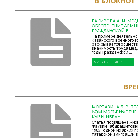
В БЛОКНОТ
БАКИРОВА А. И. МЕ
ОБЕСПЕЧЕНИЕ АРМИ
ГРАЖДАНСКОЙ В...
На примере деятельнос
Казанского военного г
раскрывается обществ
значимость труда мед
годы Гражданской ...
ЧИТАТЬ ПОДРОБНЕЕ
ВРЕ
МОРТАЗИНА Л. Р. ПЕ
ҺӘМ МӘГЪРИФӘТЧЕ 
КЫЗЫ ИБРАҺ...
Статья посвящена жиз
Фаузии Габдрашитовны
1985), одной из ярких
татарской эмиграции в Т