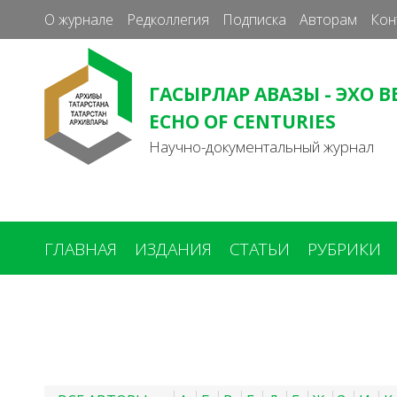
О журнале
Редколлегия
Подписка
Авторам
Кон
ГАСЫРЛАР АВАЗЫ - ЭХО В
ECHO OF CENTURIES
Научно-документальный журнал
ГЛАВНАЯ
ИЗДАНИЯ
СТАТЬИ
РУБРИКИ
Вы
здесь