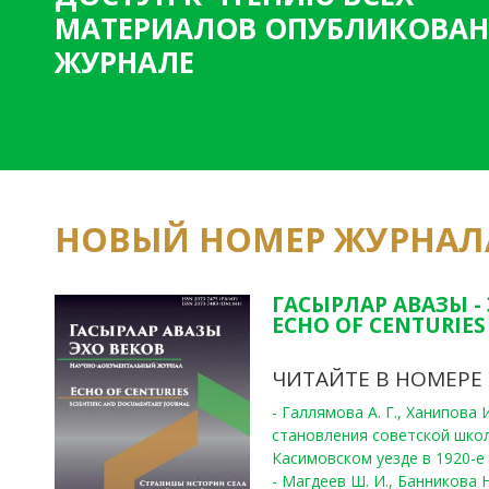
и
МАТЕРИАЛОВ ОПУБЛИКОВАН
ц
ЖУРНАЛЕ
ы
НОВЫЙ НОМЕР ЖУРНАЛ
ГАСЫРЛАР АВАЗЫ -
ECHO OF CENTURIES 
ЧИТАЙТЕ В НОМЕРЕ
- Галлямова А. Г., Ханипова
становления советской шко
Касимовском уезде в 1920-е 
- Магдеев Ш. И., Банникова Н