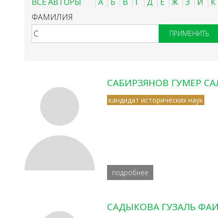
ВСЕ АВТОРЫ
А
Б
В
Г
Д
Е
Ж
З
И
К
ФАМИЛИЯ
САБИРЗЯНОВ ГУМЕР С
кандидат исторических наук
подробнее
САДЫКОВА ГУЗАЛЬ ФА