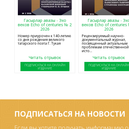
Гасырлар авазы - Эхо
Гасырлар авазы - Эх
веков Echo of centuries № 2
веков Echo of centuries
2026
2026
Номер приурочен к 140-летию
Рецензируемый научно-
со дня рождения великого
документальный журнал,
татарского поэта Г. Тукая
посвященный актуальным
проблемам отечественной
исто...
Читать отрывок
Читать отрывок
ПОДПИСАТЬСЯ НА ОНЛАЙН
ПОДПИСАТЬСЯ НА ОНЛАЙ
ИЗДАНИЕ
ИЗДАНИЕ
ПОДПИСАТЬСЯ НА НОВОСТИ
Если вы хотите получать информацию о