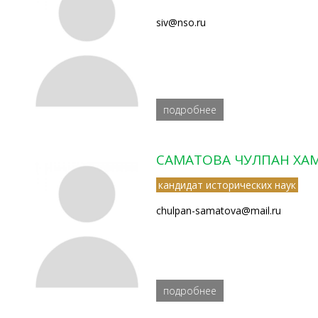
siv@nso.ru
подробнее
САМАТОВА ЧУЛПАН ХА
кандидат исторических наук
chulpan-samatova@mail.ru
подробнее