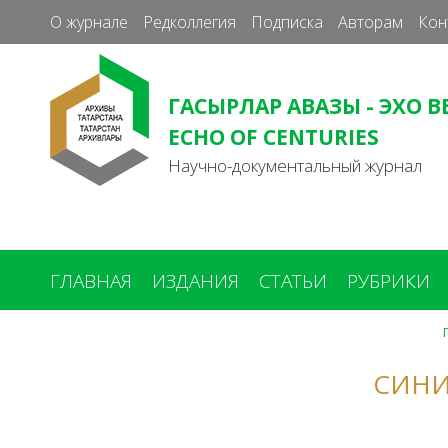
О журнале
Редколлегия
Подписка
Авторам
Кон
ГАСЫРЛАР АВАЗЫ - ЭХО В
ECHO OF CENTURIES
Научно-документальный журнал
ГЛАВНАЯ
ИЗДАНИЯ
СТАТЬИ
РУБРИКИ
Вы
здесь
СИНИ