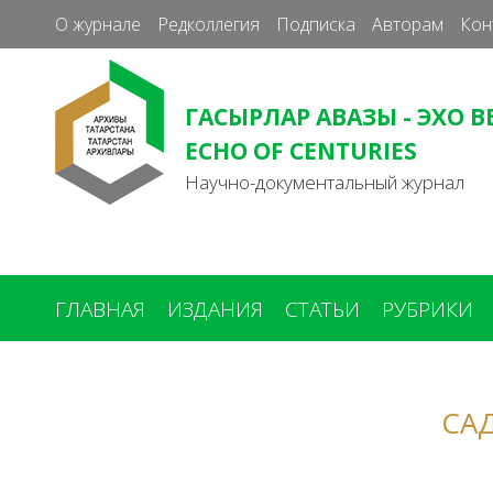
О журнале
Редколлегия
Подписка
Авторам
Кон
ГАСЫРЛАР АВАЗЫ - ЭХО В
ECHO OF CENTURIES
Научно-документальный журнал
ГЛАВНАЯ
ИЗДАНИЯ
СТАТЬИ
РУБРИКИ
Вы
здесь
СА