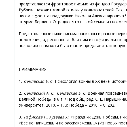
представляется фронтовое письмо из фондов Государ
Рубрика находит живой отклик у пользователей. Так, 
писем с фронта прадедушки Николая Александровича 
штурме Берлина. Отрадно, что в этой семье из поколе
Представленные ниже письма написаны в разные пери
положения, адресованные близким и в официальные орг
позволяют нам хотя бы отчасти представить и почувс
ПРИМЕЧАНИЯ:
1.
Сенявская Е. С.
Психология войны в XX веке: историче
2.
Сенявский А. С., Сенявская Е. С.
Военная повседневн
Великой Победы: в 6 т. / Под общ. ред. С. Е. Нарышкин
Университет, 2010. – Т. 3: Победа – 2010. – С. 202.
3.
Рафикова Г., Хузеева Л.
«Праздник День Победы, никто 
«Все не напишешь и не расскакажешь...» (Из новых по