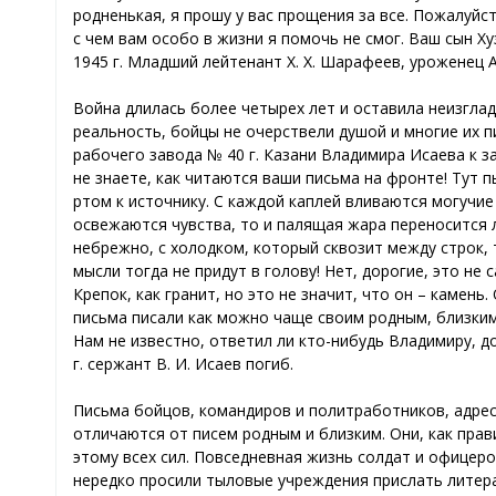
родненькая, я прошу у вас прощения за все. Пожалуйст
с чем вам особо в жизни я помочь не смог. Ваш сын Х
1945 г. Младший лейтенант Х. Х. Шарафеев, уроженец А
Война длилась более четырех лет и оставила неизглад
реальность, бойцы не очерствели душой и многие их п
рабочего завода № 40 г. Казани Владимира Исаева к з
не знаете, как читаются ваши письма на фронте! Тут п
ртом к источнику. С каждой каплей вливаются могучие 
освежаются чувства, то и палящая жара переносится л
небрежно, с холодком, который сквозит между строк, т
мысли тогда не придут в голову! Нет, дорогие, это не 
Крепок, как гранит, но это не значит, что он – камень
письма писали как можно чаще своим родным, близким
Нам не известно, ответил ли кто-нибудь Владимиру, до
г. сержант В. И. Исаев погиб.
Письма бойцов, командиров и политработников, адрес
отличаются от писем родным и близким. Они, как прав
этому всех сил. Повседневная жизнь солдат и офицеро
нередко просили тыловые учреждения прислать литера