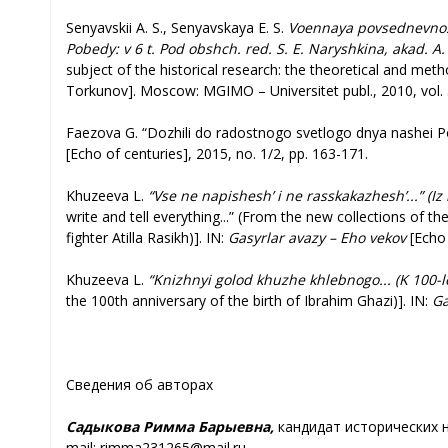
Senyavskii A. S., Senyavskaya E. S.
Voennaya povsednevnost’
Pobedy: v 6 t. Pod obshch. red. S. E. Naryshkina, akad. 
subject of the historical research: the theoretical and metho
Torkunov]. Moscow: MGIMO – Universitet publ., 2010, vol. 
Faezova G. “Dozhili do radostnogo svetlogo dnya nashei Pobe
[Echo of centuries], 2015, no. 1/2, pp. 163-171.
Khuzeeva L.
“Vse ne napishesh’ i ne rasskakazhesh’...” (Iz
write and tell everything...” (From the new collections of th
fighter Atilla Rasikh)]. IN:
Gasyrlar avazy – Eho vekov
[Echo 
Khuzeeva L.
“Knizhnyi golod khuzhe khlebnogo... (K 100-
the 100th anniversary of the birth of Ibrahim Ghazi)]. IN:
Ga
Сведения об авторах
Садыкова Римма Барыевна,
кандидат исторических н
mail: rimma231265@mail.ru