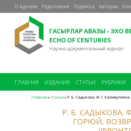
О журнале
Редколлегия
Подписка
Авторам
Кон
ГАСЫРЛАР АВАЗЫ - ЭХО В
ECHO OF CENTURIES
Научно-документальный журнал
ГЛАВНАЯ
ИЗДАНИЯ
СТАТЬИ
РУБРИКИ
Главная
»
Статьи
»
Р. Б. Садыкова, Ф. Г. Калимуллин
Вы
здесь
Р. Б. САДЫКОВА,
ГОРЮЙ, ВОЗВ
(ФРОНТ