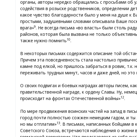
органы, авторы нередко обращались с просьбами об 
содействия в розыске родственников, определении дет
какое чувство благодарности было у меня на душе к 
простыми, задушевными словами описывала Ваше посеще
9
врага»
. Не всегда письма «во власть» были столь ра
районов, которая была вызвана не только объективны
10
также нужно помнить
.
В некоторых письмах содержится описание той обстан
Причем эта повседневность стала настолько привычной
камне под елкой, но пришлось забраться в ровик, т.к
переживать трудных минут, часов и даже дней, но это 
О своих подвигах и боевых наградах авторы писем, как
правительственной награде, к ордену Славы. Ну, немец
12
происходит на фронтах Отечественной войны»
.
По мере продвижения воинских частей на запад в пис
город почти полностью сожжен немецким гадом, и ты з
13
но мы отплатим»
. В письмах, написанных бойцами в
Советского Союза, встречаются наблюдения о жизни в 
германской территории. Что представляет из себя он