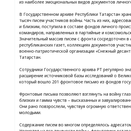
из наиболее эмоциональных видов документов личног
В Государственном архиве Республики Татарстан хран
тысяч писем участников войны. Часть из них, адресов
и близким, поступила в составе фондов личного прои
командиров, направленных в партийные и комсомольс
Значительный массив писем с фронта сосредоточен в
республиканских газет, коллекциях документов участн
военно-патриотической организации «Снежный десант»
Татарстан.
Сотрудники Государственного архива РТ регулярно зн
расширение источниковой базы исследований о Велик
который вошло 201 фронтовое письмо из фондов госуд
Фронтовые письма позволяют взглянуть на войну глаз
близких и гамма чувств – высказанных и завуалирован
Они рано повзрослели, чувствуя огромную ответственно
молодыми.
Содержание писем во многом определялось адресатом. 
Несмотря на все трудности войны, фронтовики остав