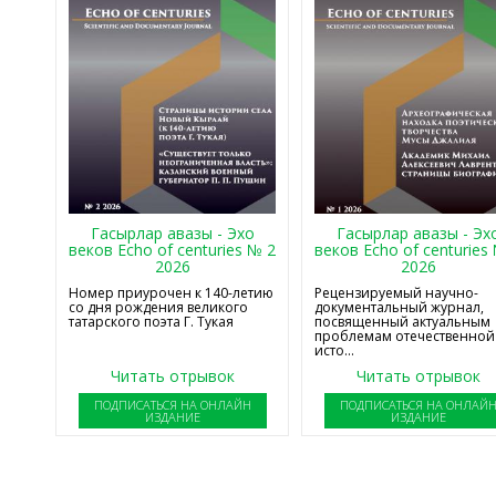
Гасырлар авазы - Эхо
Гасырлар авазы - Эх
веков Echo of centuries № 2
веков Echo of centuries
2026
2026
Номер приурочен к 140-летию
Рецензируемый научно-
со дня рождения великого
документальный журнал,
татарского поэта Г. Тукая
посвященный актуальным
проблемам отечественной
исто...
Читать отрывок
Читать отрывок
ПОДПИСАТЬСЯ НА ОНЛАЙН
ПОДПИСАТЬСЯ НА ОНЛАЙ
ИЗДАНИЕ
ИЗДАНИЕ