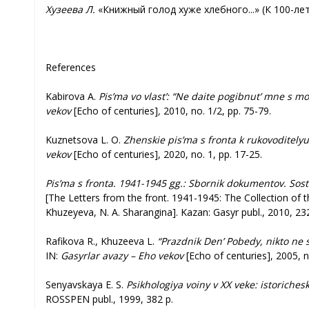
Хузеева Л.
«Книжный голод хуже хлебного...» (К 100-лет
References
Kabirova A.
Pis’ma vo vlast’: “Ne daite pogibnut’ mne s mo
vekov
[Echo of centuries]
,
2010, no. 1/2, pp. 75-79.
Kuznetsova L. O.
Zhenskie pis’ma s fronta k rukovoditelyu
vekov
[Echo of centuries], 2020, no. 1, pp. 17-25.
Pis’ma s fronta. 1941-1945 gg.: Sbornik dokumentov. Sost.
[The Letters from the front. 1941-1945: The Collection of t
Khuzeyeva, N. A. Sharangina]. Kazan: Gasyr publ., 2010, 232
Rafikova R., Khuzeeva L.
“Prazdnik Den’ Pobedy, nikto ne s
IN:
Gasyrlar avazy – Eho vekov
[Echo of centuries], 2005, n
Senyavskaya E. S.
Psikhologiya voiny v XX veke: istorichesk
ROSSPEN publ., 1999, 382 p.