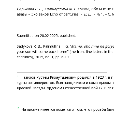
Садыкова Р. Б., Калимуллина Ф. Г.
«Мама, обо мне не г
авазы – Эхо веков Echo of centuries. – 2025. – № 1. – С. 6
Submitted on 20.02.2025, published:
Sadykova R. B., Kalimullina F. G. “
Mama, obo mne ne goryui,
your son will come back home” (the front-line letters in the
centuries]
,
2025, no. 1, рр. 6-19.
[1]
Газизов Рустем Ризаутдинович родился в 1923 г. в г
курсы артиллеристов. Был наводчиком и командиром в
Красной Звезды, орденом Отечественной войны. В свя
[2]
На письме имеется пометка о том, что просьба был