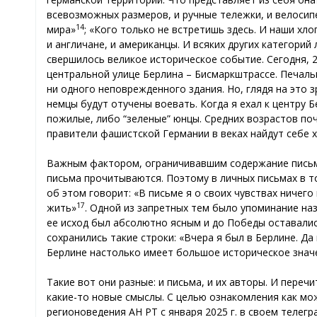
всевозможных размеров, и ручные тележки, и велоси
14
мира»
; «Кого только не встретишь здесь. И наши хло
и англичане, и американцы. И всяких других категорий
свершилось великое историческое событие. Сегодня, 2 
центральной улице Берлина – Бисмаркштрассе. Печаль
ни одного неповрежденного здания. Но, глядя на это з
немцы будут отучены воевать. Когда я ехал к центру Б
пожилые, либо “зеленые” юнцы. Средних возрастов поч
правители фашистской Германии в веках найдут себе х
Важным фактором, ограничивавшим содержание письма,
письма прочитываются. Поэтому в личных письмах в то
об этом говорит: «В письме я о своих чувствах ничего
17
жить»
. Одной из запретных тем было упоминание наз
ее исход был абсолютно ясным и до Победы оставались
сохранились такие строки: «Вчера я был в Берлине. Д
Берлине настолько имеет большое историческое значе
Такие вот они разные: и письма, и их авторы. И пере
какие-то новые смыслы. С целью ознакомления как м
регионоведения АН РТ с января 2025 г. в своем телег