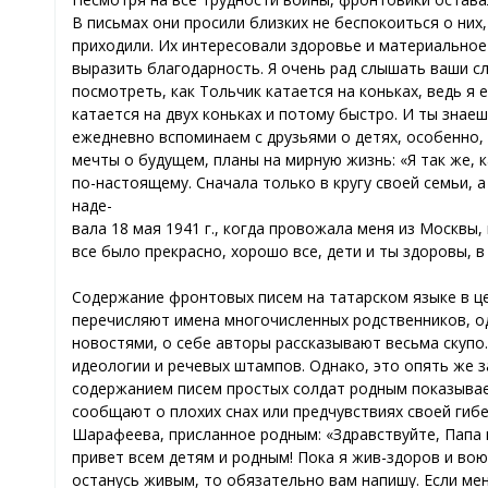
В письмах они просили близких не беспокоиться о них
приходили. Их интересовали здоровье и материальное 
выразить благодарность. Я очень рад слышать ваши сло
посмотреть, как Тольчик катается на коньках, ведь я е
катается на двух коньках и потому быстро. И ты знаеш
ежедневно вспоминаем с друзьями о детях, особенно,
мечты о будущем, планы на мирную жизнь: «Я так же, к
по-настоящему. Сначала только в кругу своей семьи, а
наде-
вала 18 мая 1941 г., когда провожала меня из Москвы
все было прекрасно, хорошо все, дети и ты здоровы, в
Содержание фронтовых писем на татарском языке в це
перечисляют имена многочисленных родственников, о
новостями, о себе авторы рассказывают весьма скупо
идеологии и речевых штампов. Однако, это опять же з
содержанием писем простых солдат родным показывает
сообщают о плохих снах или предчувствиях своей гибел
Шарафеева, присланное родным: «Здравствуйте, Папа 
привет всем детям и родным! Пока я жив-здоров и воюю
останусь живым, то обязательно вам напишу. Если мен