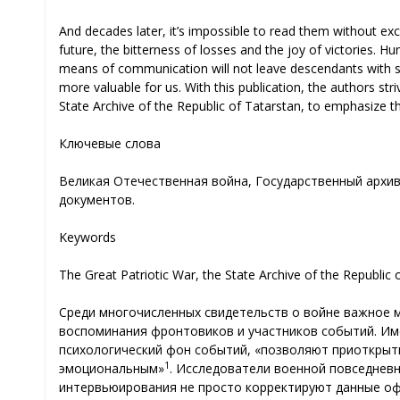
And decades later, it’s impossible to read them without exc
future, the bitterness of losses and the joy of victories. H
means of communication will not leave descendants with suc
more valuable for us. With this publication, the authors str
State Archive of the Republic of Tatarstan, to emphasize th
Ключевые слова
Великая Отечественная война, Государственный архив
документов.
Keywords
The Great Patriotic War, the State Archive of the Republic 
Среди многочисленных свидетельств о войне важное м
воспоминания фронтовиков и участников событий. Им
психологический фон событий, «позволяют приоткрыть
1
эмоциональным»
. Исследователи военной повседнев
интервьюирования не просто корректируют данные о