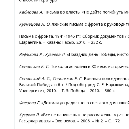
Кабирова А.
Письма во власть: «Не дайте погибнуть мне 
Кузнецова Л. О.
Женские письма с фронта к руководителю
Письма с фронта. 1941-1945 гг.: Сборник документов / Сос
Шарангина. – Казань: Гасыр, 2010. – 232 с.
Рафикова Р., Хузеева Л.
«Праздник День Победы, никто не
Сенявская Е. С.
Психология войны в XX веке: историческ
Сенявский А. С., Сенявская Е. С.
Военная повседневност
Великой Победы: в 6 т. / Под общ. ред. С. Е. Нарышкин
Университет, 2010. – Т. 3: Победа – 2010. – 360 с.
Фаезова Г.
«Дожили до радостного светлого дня нашей По
Хузеева Л.
«Все не напишешь и не расскажешь...» (Из 
Гасырлар авазы – Эхо веков. – 2006. – № 2. – С. 172.