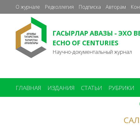
О журнале
Редколлегия
Подписка
Авторам
Кон
ГАСЫРЛАР АВАЗЫ - ЭХО В
ECHO OF CENTURIES
Научно-документальный журнал
ГЛАВНАЯ
ИЗДАНИЯ
СТАТЬИ
РУБРИКИ
Вы
здесь
САЛ