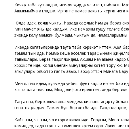
Кичкә таба кузгалдык, ике-өч җирдә ял итеп, ниһаять М
Ашыкмыйча атладык. Иртәнге намаз вакыты кергәнчегә ка
Юлда идек, кояш чыкты, һавада сафлык һәм дә бераз си
Мин мәчет янында калдым. Ике намазны кушу теләге белә
эчендә калу мөмкин булмады. Чыктым да, намазларымны т
Икенде сәгатьләрендә тауга таба хәрәкәт иттем. Җәяү б
тәмам тын иде, һәммә кеше эсселек тарафыннан җиңелгән
тавышлары. Бераз гаҗәпләндем. Ахшам намазына кадәр б
хәрәкәте иде. Кояш баеган минутларны көтеп тору юк. М
агылулары әлбәттә гаять авыр. Гарәфәттән Минага бару 
Мин ялгыз идем, кулымда унбиш фунт кадәр йөгем бар ид
хәтта алга чыктым, Мөздәлифәгә ирештем, анда бер-ике 
Таң атты, бер калкулыкка мендем, кисвәне яңарту йоласы
генә тыңладым. Тәмам буш бер хөтбә иде. Гаҗәпләндем, Х
Кайттым, яттым, ял итәргә кирәк иде. Тордым, Мина тар
камилдер, гадәттән тыш иминлек хөкем сөрә. Ләкин чиста