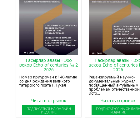
Гасырлар авазы - Эхо
Гасырлар авазы - Эх
веков Echo of centuries № 2
веков Echo of centuries
2026
2026
Номер приурочен к 140-летию
Рецензируемый научно-
со дня рождения великого
документальный журнал,
татарского поэта Г. Тукая
посвященный актуальным
проблемам отечественной
исто...
Читать отрывок
Читать отрывок
ПОДПИСАТЬСЯ НА ОНЛАЙН
ПОДПИСАТЬСЯ НА ОНЛАЙ
ИЗДАНИЕ
ИЗДАНИЕ