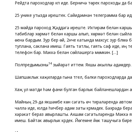
Рейдта пароходлар күп иде. Берничә төрек пароходы да ба
25 унике утызда ирештек. Сәйидәмнән телеграмма бар ид
25 майда пароход Җәддәгә иреште. Ихтирам белән каршы 
табиблар хөрмәт белән каршы алып, хөрмәт белән сыйла
өенә бардым. Зур бер өй, 2нче катында махсус зур бүлмә 
туплана, саклана имеш. Гаять татлы, гаять саф иде, иң
телефон бар. Мәккә белән сөйләшергә мөмкин. […]
14
Полпредымызны
зыйарәт иттем. Яхшы акыллы адәмдер. А
Шапшаклык хаҗиларда гына түгел, бәлки пароходларда да
Хаҗ ул матди һәм фани булган барлык бәйләнешләрдән а
Майның 29-да якшәмбе көн сәгать өч тирәләрендә автомо
чәллә иде, юлда һичбер адәм заты күрмәдек. Бәхрәдә бер
хәрәкәт бераз авырлашты. Ахшам сәгатьләрендә Мәккә 
имеш. Байтак авырлык күрдек. Йөгемне йөк ташучыга бир