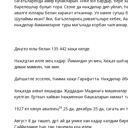
сәгатьләрендә әмир кунакларын: «Ике юл бардыр, бере 
бәрелешләр булып тора. Сезне дә нәҗдиләр дип уйлап, һө
әүвәлге юллары белән хәрәкәт иткәннәр. Ул көнне сугыш 
Шулаймы икән? Яки, бәгъзеләрнең риваятьләре кебек, й
нәҗдиләр йәмәниләрне туры мәгънәдә корбан чалганнар.
Диңгез юлы белән 135 442 хаҗи килде.
Нәҗедтән илле мең кадәр. Йәмәндән ун мең. Хиҗаз шәһәр
димәк мөмкин, тик мин.
Дәһшәтле эсселек, һәммә хаҗи Гарәфәттә. Нәҗдиләр Әбе
Хиҗазда әхвәл яхшырды. Җәддәдән Мәдинәгә машиналар йө
куелган. Ерткыч хайван һөҗүменнән башкаларын хөкүмәт 
26
1927 ел кянун әүвәлнең
25-дә, декабрь 25-дә, сәгать өч
Август 8 дә төшеп, дүрт ай да унике көн кадәр калдым би
Сәййидәмне һәр төн төшемдә күрә идем.