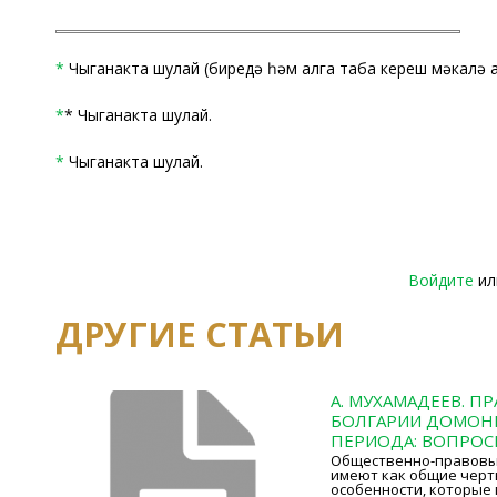
*
Чыганакта шулай (биредә һәм алга таба кереш мәкалә 
*
* Чыганакта шулай.
*
Чыганакта шулай.
Войдите
и
ДРУГИЕ СТАТЬИ
А. МУХАМАДЕЕВ. П
БОЛГАРИИ ДОМОН
ПЕРИОДА: ВОПРОС
Общественно-правовы
имеют как общие черты
особенности, которые