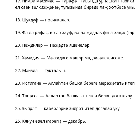
17. Нимра мәсҗиде — Гарәфәт тавында урнашкан тарихи 
ел саен зөлхиҗҗәнең тугызында биредә Хаҗ хотбәсе укы
18. Шукдуф — носилкалар.
19. Фә лә рафәс, вә лә хауф, вә лә җидаль фи-л-хаҗҗ (гар
20. Нәҗдиләр — Нәҗедтә яшәүчеләр.
21. Хәмидия — Мәккәдәге мәшһүр мәдрәсәнең исеме.
22. Мәнзил — тукталыш.
23. Истиганә — Аллаһтан башка берәүгә мөрәҗәгать итеп
24. Тәвәссүл — Аллаһтан башкага үтенеч белән дога кылу.
25. Зыярәт — каберләрне зиярәт итеп догалар уку.
26. Кянун әүвәл (гарәп.) — декабрь.