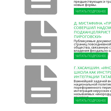
предшествующих и тр
новые формы.
ЧИТАТЬ ПОДРОБНЕЕ
Д. МУСТАФИНА. «П
СОВЕРШИЛ НАДС
ПОДКАНЦЕЛЯРИСТ
ПИРОГОВСКИ»
Публикуемые документ
страниц повседневной
общества, связанную 
владения феодально-
и осуществления собс
ЧИТАТЬ ПОДРОБНЕЕ
Г. ХАСАНШИН. «ИН
ШКОЛА КАК ИНСТР
ИНТЕГРАЦИИ ТАТА
Важнейшей задачей в
национальной политик
пореформенного перио
интеграция нерусских 
называемых «инородце
социокул
ЧИТАТЬ ПОДРОБНЕЕ