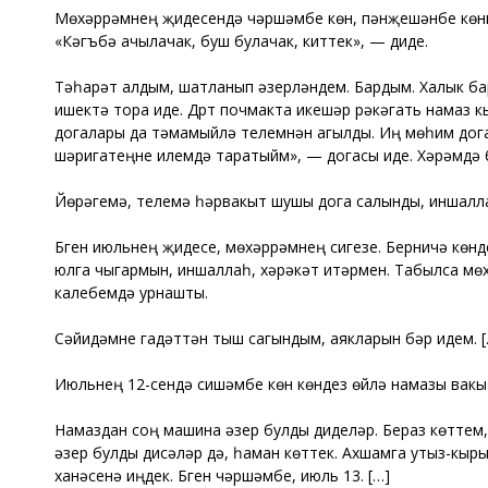
Мөхәррәмнең җидесендә чәршәмбе көн, пәнҗешәнбе көннең
«Кәгъбә ачылачак, буш булачак, киттек», — диде.
Тәһарәт алдым, шатланып әзерләндем. Бардым. Халык бар
ишектә тора иде. Дүрт почмакта икешәр рәкәгать намаз 
догалары да тәмамыйлә телемнән агылды. Иң мөһим дога
шәригатеңне илемдә таратыйм», — догасы иде. Хәрәмдә б
Йөрәгемә, телемә һәрвакыт шушы дога салынды, иншалла
Бүген июльнең җидесе, мөхәррәмнең сигезе. Берничә көн
юлга чыгармын, иншаллаһ, хәрәкәт итәрмен. Табылса мө
калебемдә урнашты.
Сәйидәмне гадәттән тыш сагындым, аякларын үбәр идем. [
Июльнең 12-сендә сишәмбе көн көндез өйлә намазы вак
Намаздан соң машина әзер булды диделәр. Бераз көттем, 
әзер булды дисәләр дә, һаман көттек. Ахшамга утыз-кыры
ханәсенә иңдек. Бүген чәршәмбе, июль 13. […]