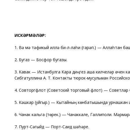
ИСКӘРМӘЛӘР:
1. Вә мә тәүфикый иллә би-л-лаһи (гарәп.) — Аллаһтан ба
2. Бугаз — Босфор бугазы.
3. Кавак — Истанбулга Кара диңгез аша килүчеләр өчен 
Сибгатуллина А. Т. Контакты тюрок-мусульман Российской 
4. Совторгфлот (Советский торговый флот) — Советлар 
5. Кәшкар (уйгыр.) — Кытайның көнбатышында урнашкан 
6. Чанак кальга (төрек.) — Чанаккале, Галлиполи. Мәрмә
7. Пурт-Сәгыйд — Порт-Саид шәһәре.