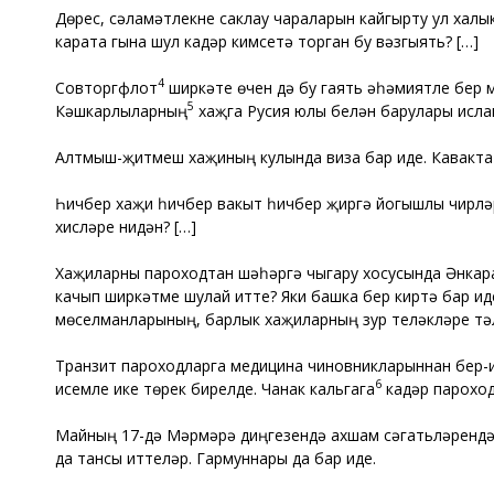
Дөрес, сәламәтлекне саклау чараларын кайгырту ул халык
карата гына шул кадәр кимсетә торган бу вәзгыять? […]
4
Совторгфлот
ширкәте өчен дә бу гаять әһәмиятле бер 
5
Кәшкарлыларның
хаҗга Русия юлы белән барулары ислам
Алтмыш-җитмеш хаҗиның кулында виза бар иде. Кавакта г
Һичбер хаҗи һичбер вакыт һичбер җиргә йогышлы чирләр
хисләре нидән? […]
Хаҗиларны пароходтан шәһәргә чыгару хосусында Әнкар
качып ширкәтме шулай итте? Яки башка бер киртә бар и
мөселманларының, барлык хаҗиларның зур теләкләре үтә
Транзит пароходларга медицина чиновникларыннан бер-
6
исемле ике төрек бирелде. Чанак кальгага
кадәр пароход
Майның 17-дә Мәрмәрә диңгезендә ахшам сәгатьләрендә 
да тансы иттеләр. Гармуннары да бар иде.