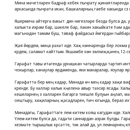
Мина мәчетләрен бәдрәф кебек пычрату җинаятләрендә х
аркасында пычрата икән, башкаларның гаебе хакында сүз 
Яшермичә әйтергә вакыт: дин нигезләре бездә булса да, у
халыкта ихрам бар, шәкеле бар, ләкин хакыйкате һәм ә
мәгънәдән тәмам буш, таваф файдасыз йөгерүдән гыйбарә
Җәяү йөрдем, миңа рәхәт иде. Хаҗ көннәрендә бер локма 
күрдем, сәламәт кайттым. Якшәмбе көн зөлхиҗҗәнең 12-се
Гарәфәт тавы итәгендә урнашкан чатырларда тәртип-инт
чокырлар, канаулар ярдәмендә, яки манаралар, язулар яр
Гарәфәттә бер мең кадәр, Минада өч мең кадәр хаҗи ва
күренде. Бу хәлләр халык күңеленә авыр тәэсир ясады. Хал
кешеләрнең үз хәлләрен багарга тиешле булуын аңлап, мә
оештыру, хаҗиларның җәсәдләрен, һич югында, бераз ихт
Минадагы, Гарәфәттәге үлем-китем кояш кагудан иде. Хал
Үлем-китем булса да, гадәти саннардан азрак булды. Гар
хезмәте тырышлык күрсәтте, тик алай да, ул үлемнәрнең 