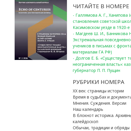
ЧИТАЙТЕ В НОМЕРЕ
- Галлямова А. Г., Ханипова
становления советской шко
Касимовском уезде в 1920-е 
- Магдеев Ш. И., Банникова Н
Экстремальная повседневно
учеников в письмах с фронта
материалам ГА РФ)
- Долгов Е. Б. «Существует 
неограниченная власть»: ка
губернатор П. П. Пущин
РУБРИКИ НОМЕРА
ХХ век: страницы истории
Время в судьбах и документ
Мнения. Суждения. Версии
Наш календарь
В блокнот историка. Архивн
калейдоскоп
Обычаи, традиции и обряды