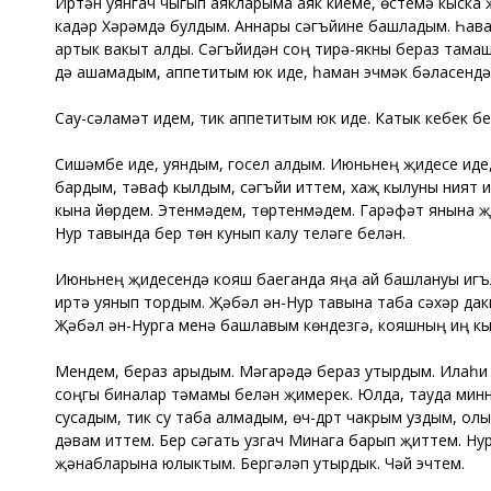
Иртән уянгач чыгып аякларыма аяк киеме, өстемә кыска 
кадәр Хәрәмдә булдым. Аннары сәгъйине башладым. Һава э
артык вакыт алды. Сәгъйидән соң тирә-якны бераз тамаш
дә ашамадым, аппетитым юк иде, һаман эчмәк бәласендә 
Сау-сәламәт идем, тик аппетитым юк иде. Катык кебек бе
Сишәмбе иде, уяндым, госел алдым. Июньнең җидесе иде,
бардым, тәваф кылдым, сәгъйи иттем, хаҗ кылуны ният ит
кына йөрдем. Этенмәдем, төртенмәдем. Гарәфәт янына җә
Нур тавында бер төн кунып калу теләге белән.
Июньнең җидесендә кояш баеганда яңа ай башлануы игъл
иртә уянып тордым. Җәбәл ән-Нур тавына таба сәхәр да
Җәбәл ән-Нурга менә башлавым көндезгә, кояшның иң кы
Мендем, бераз арыдым. Мәгарәдә бераз утырдым. Илаһи 
соңгы биналар тәмамы белән җимерек. Юлда, тауда минн
сусадым, тик су таба алмадым, өч-дүрт чакрым уздым, ол
дәвам иттем. Бер сәгать узгач Минага барып җиттем. Н
җәнабларына юлыктым. Бергәләп утырдык. Чәй эчтем.