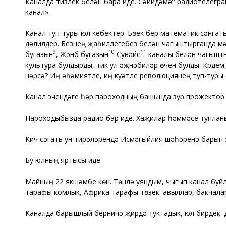
Каналда тизлек белән бара иде. Сәйидәмә
радиотелеграм
канал».
Канал туп-туры юл кебектер. Бөек бер математик сәнгат
дәлилдер. Безнең җаһиллегебез белән чагыштырганда мә
9
10
11
бугазын
, Җәнүб бугазын
Сувәйс
каналы белән чагыштыр
культура булдырды, тик ул әҗнәбиләр өчен булды. Күрде
нәрсә? Иң әһәмиятле, иң куәтле революциянең туп-туры 
Канал эчендәге һәр пароходның башында зур прожектор 
Пароходыбызда радио бар иде. Хаҗилар һәммәсе туплан
Кич сәгать ун тирәләрендә Исмәгыйлия шәһәренә барып 
Бу юлның яртысы иде.
Майның 22 якшәмбе көн. Төнлә уяндым, чыгып канал буйл
тарафы комлык, Африка тарафы төзек: авыллар, бакчала
Каналда барышлый берничә җирдә туктадык, юл бирдек. Д