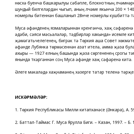
нөсхә буенча башкарылуы сәбәпле, блокнотның үлчәмнәр
шундый билгеләрдән чыгып, аның үлчәме якынча 200 × 14
номерлы битеннән башланып 28нче номерлы кушбиттә тәм
Муса әфәнденең язмаларыннан күренгәнчә, хаҗ сәфәренә
әдәби, сәяси мәсьәләләр, тәдбирләр хакында» исемле к
җәмәгатьчелегенең, бигрәк тә Төркия аша Совет хөкүм
әфәнде Лубянка төрмәсеннән азат ителә, әмма җәза булар
ахыры — 1927 елның башында җәза сөргененең срогы тәма
янында үткәргәннән соң Муса әфәнде хаҗ сәфәренә китә.
Әлеге мәкаләдә хаҗнамәнең хәзерге татар теленә тәрҗем
ИСКӘРМӘЛӘР:
1. Төркия Республикасы Милли китапханәсе (Әнкара), А. 592
2. Баттал-Таймас Г. Муса Ярулла Биги. – Казан, 1997. – Б. 