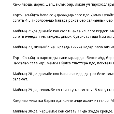
Хаҗиларда, дөрес, шапшаклык бар, ләкин ул пароходлары
Пурт-Сәгыйдтә һава соң дәрәҗәдә эссе иде. Әмма Сувәйс 
сәгать 4-5 тирәләрендә һавада рәхәт бер салкынлык бар.
Майның 21-дә дүшәмбе көн сәгать өчтә каналга кердек. М
сәгать эчендә үттек-кичдек, димәк. Сувәйстә гади һәм өс
Майның 27, якшәмбе көн иртәдән кичкә кадәр һава аяз ид
Пурт-Сәгыйдтә пароходка санитарлардан берсе яһүд, бер
нәрсәләр сата иде, мөмкин булса түләттерә иде, вак-төя
Майның 28-дә дүшәмбе көн һава аяз иде, диңгез йөзе тәм
сәламәт.
Майның 29-да, сишәмбе көн кич тугыз сәгать 15 минутта
Хаҗилар микатка барып җиткәнче инде ихрам иттеләр. Ми
Майның 30-да, чәршәмбе көн сәгать 11-дә Җәддә күренде.