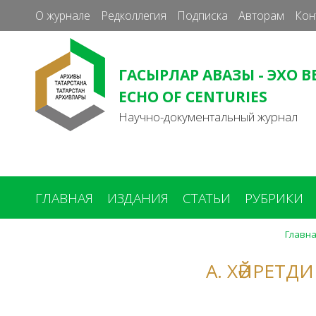
О журнале
Редколлегия
Подписка
Авторам
Кон
ГАСЫРЛАР АВАЗЫ - ЭХО В
ECHO OF CENTURIES
Научно-документальный журнал
ГЛАВНАЯ
ИЗДАНИЯ
СТАТЬИ
РУБРИКИ
Главн
Вы
здесь
А. ХӘЙРЕТД