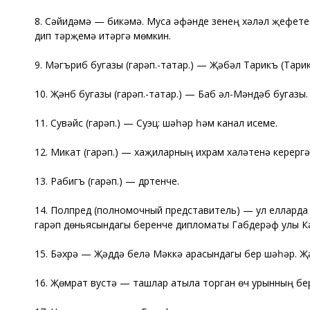
8. Сәйидәмә — бикәмә. Муса әфәнде үзенең хәләл җефете
дип тәрҗемә итәргә мөмкин.
9. Мәгъриб бугазы (гарәп.-татар.) — Җәбәл Тарикъ (Тарик
10. Җәнүб бугазы (гарәп.-татар.) — Баб әл-Мәндәб бугазы.
11. Сувәйс (гарәп.) — Суэц: шәһәр һәм канал исеме.
12. Микат (гарәп.) — хаҗиларның ихрам халәтенә керергә
13. Рабигъ (гарәп.) — дүртенче.
14. Полпред (полномочный представитель) — ул еллар
гарәп дөньясындагы беренче дипломаты Габдерәүф улы Кә
15. Бәхрә — Җәддә белә Мәккә арасындагы бер шәһәр. Җә
16. Җөмрат вустә — ташлар атыла торган өч урынның бе