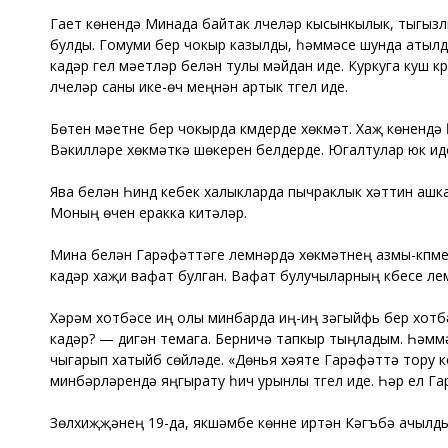
Гает көнендә Минада байтак үлүчеләр кысынкылык, тыгыз
булды. Гомуми бер чокыр казылды, һәммәсе шунда атылды
кадәр гел мәетләр белән тулы мәйдан иде. Куркуга куш к
үлүчеләр саны ике-өч меңнән артык түгел иде.
Бөтен мәетне бер чокырда күмдерде хөкүмәт. Хаҗ көнендә 
Вәкилләре хөкүмәткә шөкерен белдерде. Югалтулар юк ид
Ява белән Һинд кебек халыкларда пычраклык хәттин ашк
Моның өчен еракка китәләр.
Мина белән Гарәфәттәге үлемнәрдә хөкүмәтнең азмы-күпм
кадәр хаҗи вафат булган. Вафат булучыларның күбесе үле
Хәрәм хотбәсе иң олы минбарда иң-иң зәгыйфь бер хотбәде
кадәр? — дигән темага. Берничә тапкыр тыңладым. Һәммә
чыгарып хатыйб сөйләде. «Дөнья хәяте Гарәфәттә тору кеб
минбәрләрендә яңгырату һич урынлы түгел иде. Һәр ел Г
Зөлхиҗҗәнең 19-да, якшәмбе көнне иртән Кәгъбә ачылды.