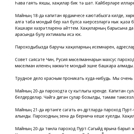
Һава гаять яхшы, хаҗилар бик тә шат. Кайберләре иллә
Майның 18-дә капитан ярдәмчесе каютабызга килде, хөрмә
алга таба мондый бер хәл булса хәерсезләргә нык җәза 
Кәшкари хәзрәтләренә әйттем. Хаҗиларның барысына да 
арасында булу ихтималы исә юк.
Пароходыбызда баручы хаҗиларның исемнәрен, адреслары
Совет сәясәте Чин, Русия мөселманнарын махсус пароход
мөселман иленең хөкүмәте мондый эшне башкара алмады.
Трудное дело красным проникать куда-нибудь. Мы очень 
Майның 20-дә пароходта су кытлыгы күренде. Капитан сул
белдерделәр. Чәйгә дигән сулар бозылды, тәмам тәмсезл
Майның 21-дә иртәнге сәгать өч-дүртләрдә пароход Пурт
алынды. Пароходның үзенә дә берничә кеше куелды. Хаҗи
Майның 20-дә төнлә пароход Пурт-Сәгыйд ярына барып җи
8