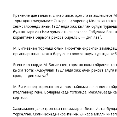
Күренекле дин галиме, фикер иясе, җәмәгать эшлеклесе 
турындагы хаҗнамәсе Әнкара шәһәренең Милли китапхан
хезмәтләрендә аның 1927 елда хаҗ кылган булуы турында
булган тарихчы һәм җәмәгать эшлеклесе Габдулла Баттал
2
корылтаена барырга рөхсәт бирелә», — дип яза
.
М. Бигиевнең тормыш юлын тирәнтен өйрәнгән замандашы
органнарыннан хаҗга бару өчен рөхсәт алуы турында хәб
Бүгенге көннәрдә М. Бигиевнең тормыш юлын өйрәнүче та
кыска тота: «Җаруллаһ 1927 елда хаҗ өчен рөхсәт алуга
4
күрә», — дип яза ул
.
М. Бигиевнең тормыш юлын һәм гыйльми эшчәнлеген өйрә
ителгәннәр генә. Боларны күздә тотканда, мәкаләбездә
кертелә.
Хаҗнамәнең электрон скан-нөсхәләрен безгә Истанбулд
теркәлгән. Скан-нөсхәдән күренгәнчә, Әнкара Милли кита