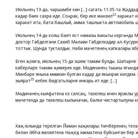
Июльнең 13-дә, чәршәмбе көн […] сәгать 11:35-тә Җәддәдә
22
кадәр бөек сахра иде. Соңрак, бер ике мәнзил
хәрәкәт и
хәрәкәт итә, бата башлый, әмма ташлыкта автомобиль ш
Июльнең 14-дә кояш баеп ястү намазы вакыты кергәндә Мә
доктор Габделгани Сахиб Мәүләви Габделкадир әл-Кусур
тоттык. Шунда тукталдык. Нәби мәчетенең капкалары ябы
Бүген җомга, июльнең 15-дә эшем тәмам булды. Шәһәрне 
каберләре тәмам җимерек иде. Мәдинәнең тышкы ягында 
Минбәре янына мөмкин булган кадәр да якынрак килдем. Х
25
зыярәт
кебек бидгатьләрне инкарь итү иде. […]
Мәдинәнең кыяфәтенә күз салсаң, төзелеш өчен яраклы ур
мәчетендә дә төзелеш кылыначак, бәлки чистартылуны көт
Хаҗ юлында үтерелгән Йәмән хаҗилары: һичберенең теләге
белән Әбһа вилаятенә Нәҗед хөкүмәтенә буйсынган бер җ