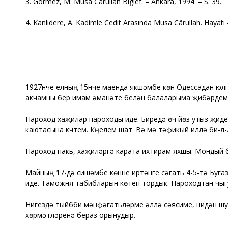
3. Görmez, M. Musa Carullah Bigief. – Ankara, 1994. – S. 39.
4. Kanlıdere, A. Kadimle Cedit Arasında Musa Cârullah. Hayatı – 
1927нче елның 15нче маенда якшәмбе көн Одессадан юлг
акчамны бер имам әманәте белән балаларыма җибәрдем.
Пароход хаҗилар пароходы иде. Биредә өч йөз утыз җид
каютасына күчтем. Күңелем шат. Вә мә тәүфикый иллә би-л
Пароход пакь, хаҗиләргә карата ихтирам яхшы. Мондый бе
Майның 17-дә сишәмбе көнне иртәнге сәгать 4-5-тә Буга
иде. Таможня табибларын көтеп тордык. Пароходтан чыгу-
Нигездә тыйбби мәнфәгатьләрме әллә сәясиме, нидән шу
хөрмәтләренә бераз орынудыр.