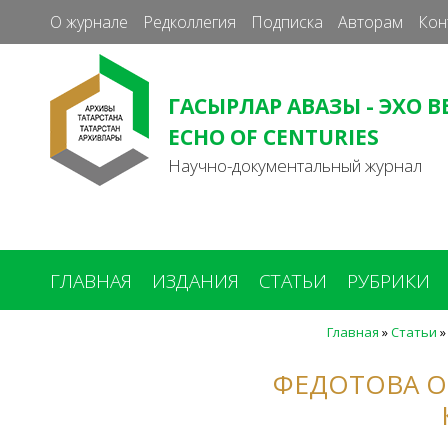
О журнале
Редколлегия
Подписка
Авторам
Кон
ГАСЫРЛАР АВАЗЫ - ЭХО В
ECHO OF CENTURIES
Научно-документальный журнал
ГЛАВНАЯ
ИЗДАНИЯ
СТАТЬИ
РУБРИКИ
Главная
»
Статьи
Вы
здесь
ФЕДОТОВА О.