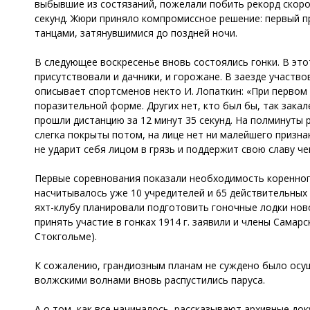
выбывшие из состязаний, пожелали побить рекорд скорос
секунд. Жюри приняло компромиссное решение: первый п
танцами, затянувшимися до поздней ночи.
В следующее воскресенье вновь состоялись гонки. В эт
присутствовали и дачники, и горожане. В заезде участв
описывает спортсменов некто И. Лопаткин: «При первом ж
поразительной форме. Других нет, кто был бы, так закал
прошли дистанцию за 12 минут 35 секунд. На полминуты
слегка покрыты потом, на лице нет ни малейшего призна
не ударит себя лицом в грязь и поддержит свою славу ч
Первые соревнования показали необходимость коренного
насчитывалось уже 10 учредителей и 65 действительных
яхт-клубу планировали подготовить гоночные лодки но
принять участие в гонках 1914 г. заявили и члены Самар
Стокгольме).
К сожалению, грандиозным планам не суждено было осущ
волжскими волнами вновь распустились паруса.
А о том, как все начиналось, рассказывают архивные до