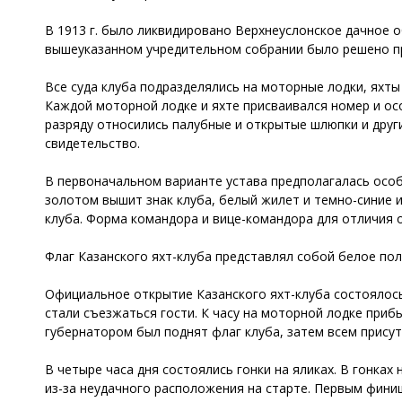
В 1913 г. было ликвидировано Верхнеуслонское дачное о
вышеуказанном учредительном собрании было решено пр
Все суда клуба подразделялись на моторные лодки, яхты
Каждой моторной лодке и яхте присваивался номер и осо
разряду относились палубные и открытые шлюпки и другие
свидетельство.
В первоначальном варианте устава предполагалась осо
золотом вышит знак клуба, белый жилет и темно-синие 
клуба. Форма командора и вице-командора для отличия 
Флаг Казанского яхт-клуба представлял собой белое по
Официальное открытие Казанского яхт-клуба состоялось 
стали съезжаться гости. К часу на моторной лодке приб
губернатором был поднят флаг клуба, затем всем прису
В четыре часа дня состоялись гонки на яликах. В гонках
из-за неудачного расположения на старте. Первым фини