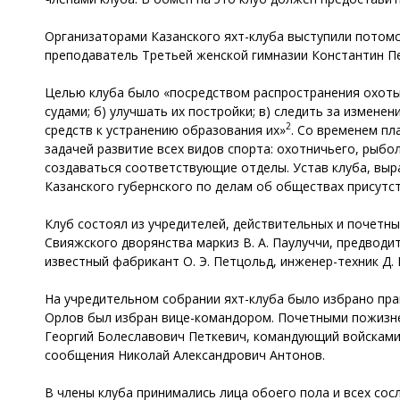
Организаторами Казанского яхт-клуба выступили потомс
преподаватель Третьей женской гимназии Константин Пе
Целью клуба было «посредством распространения охоты к
судами; б) улучшать их постройки; в) следить за измене
2
средств к устранению образования их»
. Со временем пл
задачей развитие всех видов спорта: охотничьего, рыбо
создаваться соответствующие отделы. Устав клуба, выр
Казанского губернского по делам об обществах присутст
Клуб состоял из учредителей, действительных и почетн
Свияжского дворянства маркиз В. А. Паулуччи, предводит
известный фабрикант О. Э. Петцольд, инженер-техник Д. 
На учредительном собрании яхт-клуба было избрано пра
Орлов был избран вице-командором. Почетными пожизне
Георгий Болеславович Петкевич, командующий войсками 
сообщения Николай Александрович Антонов.
В члены клуба принимались лица обоего пола и всех сосл