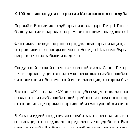
К 100-летию со дня открытия Казанского яхт-клуба
Первый в России яхт-клуб организовал царь Петр I. По е
было участие в парадах на р. Неве во время праздников.
Флот имел четкую, хорошо продуманную организацию, а 
отправлялись в походы вверх по Неве до Шлиссельбурга и
смерти о яхтах забыли и надолго.
Следующей точкой отсчета яхтенной жизни Санкт-Петерб
лет в городе существовало уже несколько клубов любите
чиновников и обеспеченной интеллигенции, которым был
В конце XIX — начале XX вв. яхт-клубы существовали пра
создаваться клубы любителей гребного и парусного спо
становились центрами спортивной и культурной жизни п
В Казани идеей создания яхт-клуба заинтересовались в 
гостинице, что создавало определенные неудобства. Би
членами клуба. В обмен на это клуб должен предостави