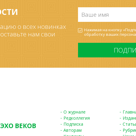
ОСТИ
Ваше
имя
*
ацию о всех новинках
Согласие
Нажимая на кнопку «Подпи
на
 оставьте нам свои
обработку ваших
персона
обработку
ПДн
*
О журнале
Главн
Редколлегия
Издан
Подписка
Стать
 ЭХО ВЕКОВ
Авторам
Рубри
S