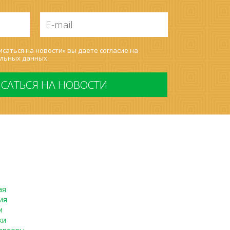
E-
mail
*
саться на новости» вы даете согласие на
льных данных
.
ая
ия
и
ки