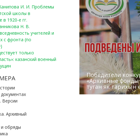
, Ханипова И. И. Проблемы
тской школы в
 в 1920-е гг.
анникова Н. В.
вседневность учителей и
х с фронта (по
)
уществует только
ласть»: казанский военный
Пущин
Победители конку
Сотрудники редак
МЕРА
«Архивные фонды –
Архивисты рассказ
Эхо веков» встрет
туган як тарихын 
Госархива
(КХТИ)
«Мир архивов скво
истории
и документах
. Версии
ка. Архивный
 и обряды
ника