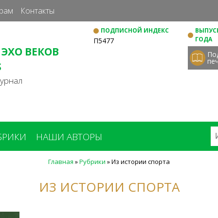
Перейти
рам
Контакты
к
ПОДПИСНОЙ ИНДЕКС
ВЫПУСК
основному
ГОДА
П5477
содержанию
 ЭХО ВЕКОВ
По
пе
S
журнал
БРИКИ
НАШИ АВТОРЫ
Главная
»
Рубрики
»
Из истории спорта
ИЗ ИСТОРИИ СПОРТА