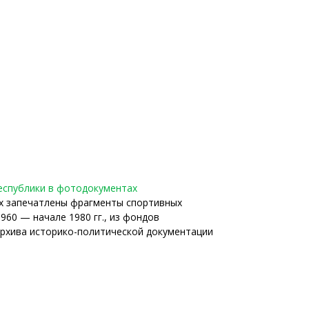
республики в фотодокументах
х запечатлены фрагменты спортивных
60 — начале 1980 гг., из фондов
архива историко-политической документации