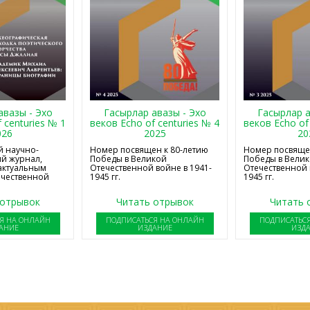
авазы - Эхо
Гасырлар авазы - Эхо
Гасырлар а
 centuries № 1
веков Echo of centuries № 4
веков Echo of
026
2025
20
 научно-
Номер посвящен к 80-летию
Номер посвящен
й журнал,
Победы в Великой
Победы в Вели
актуальным
Отечественной войне в 1941-
Отечественной 
ечественной
1945 гг.
1945 гг.
 отрывок
Читать отрывок
Читать 
Я НА ОНЛАЙН
ПОДПИСАТЬСЯ НА ОНЛАЙН
ПОДПИСАТЬС
АНИЕ
ИЗДАНИЕ
ИЗД