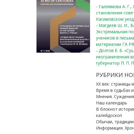
- Галлямова А. Г.
становления сове
Касимовском уезде
- Магдеев Ш. И., Б
Экстремальная по
учеников в письма
материалам ГА РФ
- Долгов Е. Б. «С
неограниченная в
губернатор П. П. 
РУБРИКИ НО
ХХ век: страницы 
Время в судьбах 
Мнения. Суждения
Наш календарь
В блокнот истори
калейдоскоп
Обычаи, традиции
Информация. Хро