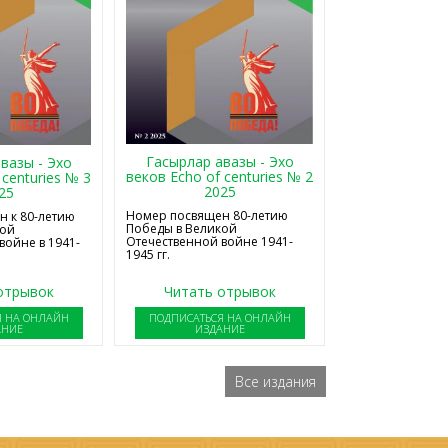
Гасырлар авазы - Эхо
вазы - Эхо
веков Echo of centuries № 2
 centuries № 3
2025
25
Номер посвящен 80-летию
 к 80-летию
Победы в Великой
кой
Отечественной войне 1941-
войне в 1941-
1945 гг.
отрывок
Читать отрывок
Я НА ОНЛАЙН
ПОДПИСАТЬСЯ НА ОНЛАЙН
АНИЕ
ИЗДАНИЕ
Все издания