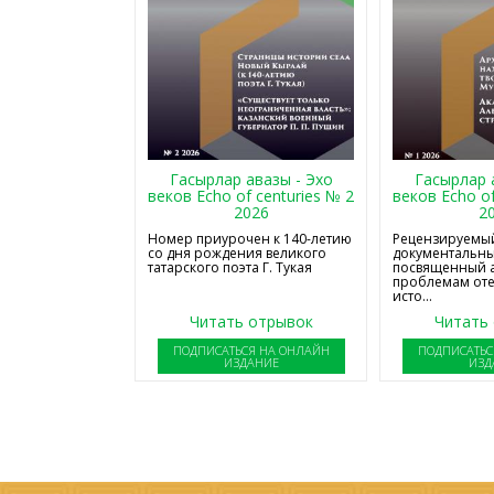
Гасырлар авазы - Эхо
Гасырлар 
веков Echo of centuries № 2
веков Echo of
2026
2
Номер приурочен к 140-летию
Рецензируемый
со дня рождения великого
документальны
татарского поэта Г. Тукая
посвященный 
проблемам от
исто...
Читать отрывок
Читать
ПОДПИСАТЬСЯ НА ОНЛАЙН
ПОДПИСАТЬС
ИЗДАНИЕ
ИЗД