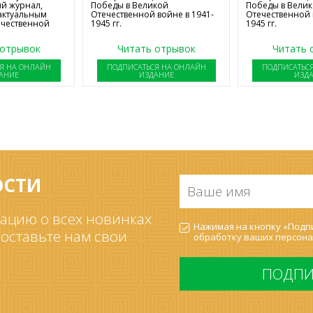
й журнал,
Победы в Великой
Победы в Вели
актуальным
Отечественной войне в 1941-
Отечественной 
ечественной
1945 гг.
1945 гг.
 отрывок
Читать отрывок
Читать 
Я НА ОНЛАЙН
ПОДПИСАТЬСЯ НА ОНЛАЙН
ПОДПИСАТЬС
АНИЕ
ИЗДАНИЕ
ИЗД
ОСТИ
Ваше
имя
*
ацию о всех новинках
Согласие
Нажимая на кнопку «Подпи
на
 оставьте нам свои
обработку ваших
персона
обработку
ПДн
*