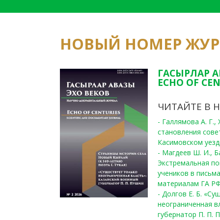
НОВЫЙ НОМЕР ЖУ
ГАСЫРЛАР А
ECHO OF CEN
ЧИТАЙТЕ В 
- Галлямова А. Г.
становления сове
Касимовском уезде
- Магдеев Ш. И., Б
Экстремальная по
учеников в письма
материалам ГА РФ
- Долгов Е. Б. «С
неограниченная в
губернатор П. П. 