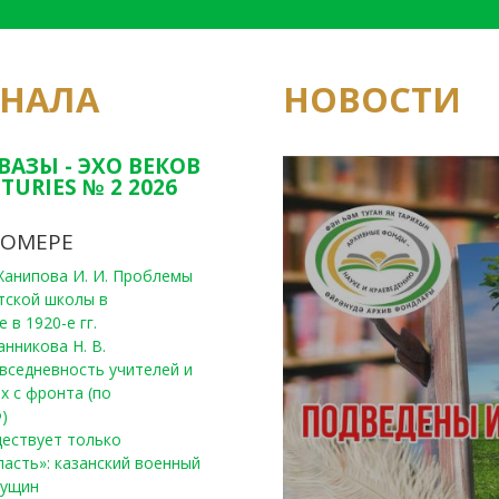
РНАЛА
НОВОСТИ
Юным исследовате
конкурсах Татарс
ВАЗЫ - ЭХО ВЕКОВ
TURIES № 2 2026
НОМЕРЕ
, Ханипова И. И. Проблемы
тской школы в
 в 1920-е гг.
анникова Н. В.
вседневность учителей и
х с фронта (по
)
уществует только
ласть»: казанский военный
Пущин