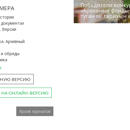
Победители конку
Сотрудники редак
МЕРА
«Архивные фонды –
Архивисты рассказ
Эхо веков» встрет
туган як тарихын 
Госархива
(КХТИ)
«Мир архивов скво
истории
и документах
. Версии
ка. Архивный
 и обряды
ника
к
ТНУЮ ВЕРСИЮ
 НА ОНЛАЙН-ВЕРСИЮ
Архив журналов