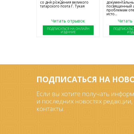
со дня рождения великого
документальны
татарского поэта Г. Тукая
посвященный 
проблемам от
исто...
Читать отрывок
Читать
ПОДПИСАТЬСЯ НА ОНЛАЙН
ПОДПИСАТЬС
ИЗДАНИЕ
ИЗД
ПОДПИСАТЬСЯ НА НОВ
Если вы хотите получать информ
и последних новостях редакции,
контакты.