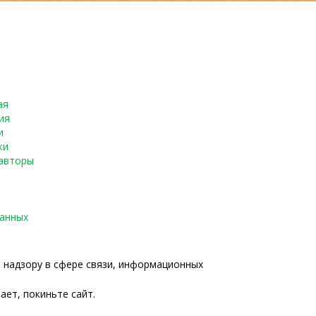
ая
ия
и
ки
авторы
данных
о надзору в сфере связи, информационных
ает, покиньте сайт.