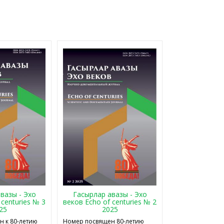
Гасырлар авазы - Эхо
вазы - Эхо
веков Echo of centuries № 2
 centuries № 3
2025
25
Номер посвящен 80-летию
 к 80-летию