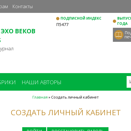
Перейти
рам
Контакты
к
ПОДПИСНОЙ ИНДЕКС
ВЫПУСК
основному
ГОДА
П5477
содержанию
 ЭХО ВЕКОВ
По
пе
S
журнал
БРИКИ
НАШИ АВТОРЫ
Главная
»
Создать личный кабинет
СОЗДАТЬ ЛИЧНЫЙ КАБИНЕТ