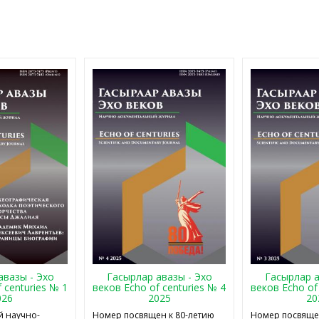
авазы - Эхо
Гасырлар авазы - Эхо
Гасырлар а
 centuries № 1
веков Echo of centuries № 4
веков Echo of
026
2025
20
 научно-
Номер посвящен к 80-летию
Номер посвящен