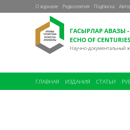
О журнале
Редколлегия
Подписка
Авто
ГАСЫРЛАР АВАЗЫ -
ECHO OF CENTURIE
Научно-документальный 
ГЛАВНАЯ
ИЗДАНИЯ
СТАТЬИ
РУ
Вы
здесь