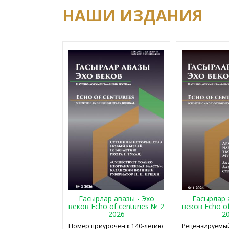
НАШИ ИЗДАНИЯ
Гасырлар авазы - Эхо
Гасырлар 
веков Echo of centuries № 2
веков Echo of
2026
2
Номер приурочен к 140-летию
Рецензируемый