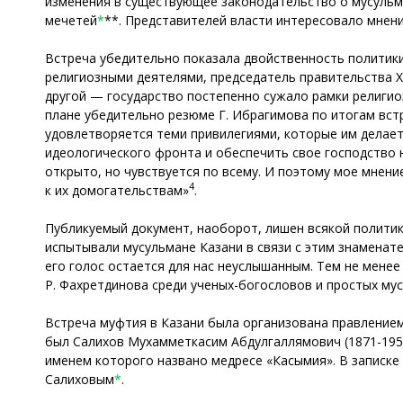
изменения в существующее законодательство о мусульман
мечетей
*
**. Представителей власти интересовало мнен
Встреча убедительно показала двойственность политики 
религиозными деятелями, председатель правительства Х
другой — государство постепенно сужало рамки религио
плане убедительно резюме Г. Ибрагимова по итогам встр
удовлетворяется теми привилегиями, которые им делает
идеологического фронта и обеспечить свое господство н
открыто, но чувствуется по всему. И поэтому мое мнен
4
к их домогательствам»
.
Публикуемый документ, наоборот, лишен всякой политик
испытывали мусульмане Казани в связи с этим знаменат
его голос остается для нас неуслышанным. Тем не мене
Р. Фахретдинова среди ученых-богословов и простых мус
Встреча муфтия в Казани была организована правлением 
был Салихов Мухамметкасим Абдулгаллямович (1871-1954
именем которого названо медресе «Касымия». В записке
Салиховым
*
.