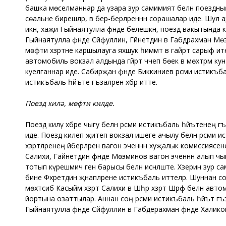
башка мөселманнар да үзара зур самимият белән поездның ти
сөальне бирешәләр, вә бер-берләреннән сорашалар иде. Шул
икән, хаҗи Гыйнаятулла әфәнде белешкән, поезд вакытында к
Гыйнаятулла әфәнде Сәйфуллин, Гәйнетдин вә Габдрахман Мө
мөфти хәзрәтне каршылауга яхшук һиммәт вә гайрәт сарыф ит
автомобиль вокзал алдында гәйрәт чәчеп бөек вә мөхтәрәм к
куелганнар иде. Сабирҗан әфәнде Биккиниев рәсми истикъбаль
истикъбаль һәйъәте әгъзаләренә хәбәр итте.
Поезд килә, мөфти килде.
Поезд килү хәбәре чыгу белән рәсми истикъбаль һәйъәтенең 
иде. Поезд килеп җитеп вокзал ишеге ачылу белән рәсми исти
хәзрәтләренең әйберләрен вагон эченнән хуҗалык комиссиясенең
Салихи, Гайнетдин әфәнде Мөэминов вагон эченнән алып чык
тотып күрешмичә генә барысы белән исәнләште. Хәзерин зур с
бине Фәхретдин җәнапләрене истикъбаль иттеләр. Шуннан соң
мөхтәсиб Касыйм хәзрәт Салихи вә Шәһәр хәзрәт Шәрәф белән а
йортына озаттылар. Аннан соң рәсми истикъбаль һәйъәт әгъза
Гыйнаятулла әфәнде Сәйфуллин вә Габдерахман әфәнде Халико