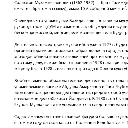
Салихжан Мухамметзянович (1862-1932) — брат Галимджан
7
вместе с братом в ссылку), имам 10-й соборной мечети
.
Очевидно, что упомянутые Вахиди люди составляли мусул
руководством ЦДУМ и возможность обсуждения насущных
бескомпромиссной, многие религиозные деятели будут р
Деятельность всех троих мухтасибов уже в 1927 г. буде
организаторами религиозного образования в городе, они 
эпизодов обвинительных заключений против многих мусу
по этому делу, все же был отправлен в 1928 г. на три 
же делу был в 1928 г. выслан на три года в Орловскую гу
Вообще, именно образовательная деятельность стала пов
упоминаемые в записке Абдулла Амирханов и Гаяз Якубов
«контрреволюционной» деятельности, среди которой уча
называемое дело «Хакикат Йолдызы»). В 1930 г. он был в
Якупов. Мулла почти не упоминается в следственном мате
Садык Иманкулов станет главной фигурой большого дела 
в том же году он скончался от болезни в Белобалтлаге.