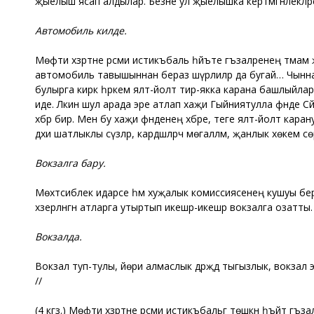
җыелыш ясап алдылар. Безне ул җыелышка кертмәгәнлекләренн
Автомобиль килде.
Мөфти хәзрәтне рәсми истикъбаль һәйъәте әгъзаләренең тәм
автомобиль тавышыннан бераз шүрлиләр да бугай… Чынн
булырга кирәк һәркем ялт-йолт тирә-якка карана башлыйлар
иде. Ләкин шул арада эре атлап хаҗи Гыйниятулла әфәнде Сә
хәбәр бирә. Менә бу хаҗи әфәнденең хәбәре, теге ялт-йолт ка
дәхи шатлыклы сүзләр, кардәшләрчә мөгалләмә, җанлык хөкем сө
Вокзалга бару.
Мөхтәсиблек идарәсе һәм хуҗалык комиссиясенең кушуы бер ни
хәзерләнгән атларга утыртып икешәр-икешәр вокзалга озатты.
Вокзалда.
Вокзал туп-тулы, йөри алмаслык дәрәҗәдә тыгызлык, вокзал
//
(4 кгз.) Мөфти хәзрәтне рәсми истикъбальгә төшкән һәъйәт 