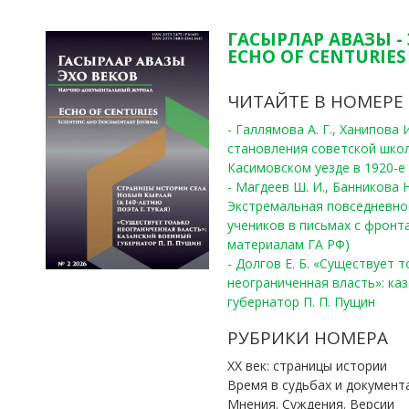
ГАСЫРЛАР АВАЗЫ -
ECHO OF CENTURIES 
ЧИТАЙТЕ В НОМЕРЕ
- Галлямова А. Г., Ханипова
становления советской шко
Касимовском уезде в 1920-е 
- Магдеев Ш. И., Банникова Н
Экстремальная повседневно
учеников в письмах с фронта
материалам ГА РФ)
- Долгов Е. Б. «Существует 
неограниченная власть»: ка
губернатор П. П. Пущин
РУБРИКИ НОМЕРА
ХХ век: страницы истории
Время в судьбах и документ
Мнения. Суждения. Версии