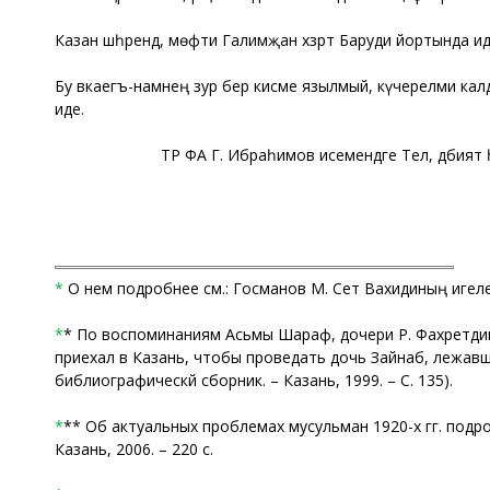
Казан шәһәрендә, мөфти Галимҗан хәзрәт Баруди йортында ид
Бу вәкаегъ-намәнең зур бер кисме язылмый, күчерелми кал
иде.
ТР ФА Г. Ибраһимов исемендәге Тел, әдәбият һ
*
О нем подробнее см.: Госманов М. Сәет Вахидиның игелекле м
*
* По воспоминаниям Асьмы Шараф, дочери Р. Фахретдин
приехал в Казань, чтобы проведать дочь Зайнаб, лежавшу
библиографическй сборник. – Казань, 1999. – С. 135).
*
** Об актуальных проблемах мусульман 1920-х гг. подроб
Казань, 2006. – 220 с.