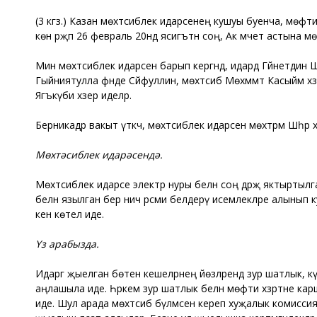
(3 кгз.) Казан мөхтәсиблек идарәсенең кушуы буенча, мөфт
көн рәҗәп 26 февраль 20ндә ясигътән соң, Ак мәчет астына мө
Мин мөхтәсиблек идарәсенә барып кергәндә, идарәдә Гәйнетди
Гыйниятулла әфәнде Сәйфуллин, мөхтәсиб Мөхәммәт Касыйм хәз
Ягъкүби хәзер иделәр.
Берникадәр вакыт үткәч, мөхтәсиблек идарәсенә мөхтәрәм Шәһәр
Мөхтәсиблек идарәсендә.
Мөхтәсиблек идарәсе электр нуры белән соң дәрәҗә яктыртылган
белән язылган бер ничә рәсми белдерү исемлекләре алынып к
кенә көтелә иде.
Үз арабызда.
Идарәгә җыелган бөтен кешеләрнең йөзләрендә зур шатлык, күң
аңлашыла иде. Һәркем зур шатлык белән мөфти хәзрәтне карш
иде. Шул арада мөхтәсиб бүлмәсенә кереп хуҗалык комиссия әгъз