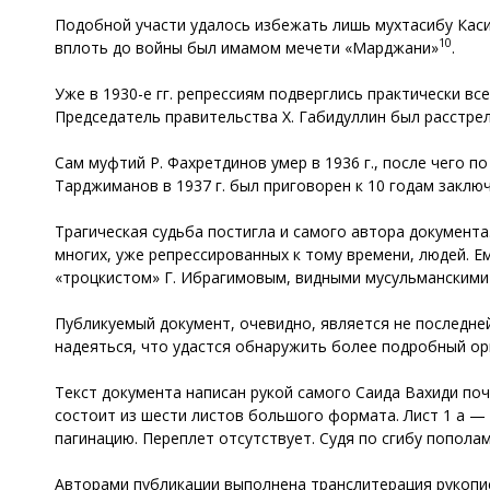
Подобной участи удалось избежать лишь мухтасибу Касим
10
вплоть до войны был имамом мечети «Марджани»
.
Уже в 1930-е гг. репрессиям подверглись практически вс
Председатель правительства Х. Габидуллин был расстреля
Сам муфтий Р. Фахретдинов умер в 1936 г., после чего 
Тарджиманов в 1937 г. был приговорен к 10 годам заключ
Трагическая судьба постигла и самого автора документ
многих, уже репрессированных к тому времени, людей. Е
«троцкистом» Г. Ибрагимовым, видными мусульманскими 
Публикуемый документ, очевидно, является не последне
надеяться, что удастся обнаружить более подробный ориг
Текст документа написан рукой самого Саида Вахиди поч
состоит из шести листов большого формата. Лист 1 а — т
пагинацию. Переплет отсутствует. Судя по сгибу попола
Авторами публикации выполнена транслитерация рукопи