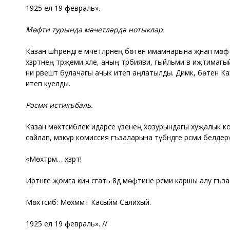
1925 ел 19 февраль».
Мөфти турында мәчетләрдә нотыклар.
Казан шәһәрендәге мәчетләрнең бөтен имамнарына җәнап мөфти
хәзрәтнең тәрҗемәи хәле, аның тәрбияви, гыйльми вә иҗтимаг
ни рәвештә булачагы ачык итеп аңлатылды. Димәк, бөтен Ка
итеп куелды.
Рәсми истикъбаль.
Казан мөхтәсиблек идарәсе үзенең хозурындагы хуҗалык ко
сайлап, мәзкүр комиссия әгъзаларына түбәндәге рәсми белде
«Мөхтәрәм… хәзрәт!
Иртәнге җомга кич сәгать 8дә мөфтине рәсми каршы алу әгъз
Мөхтәсиб: Мөхәммәт Касыйм Салихый.
1925 ел 19 февраль». //