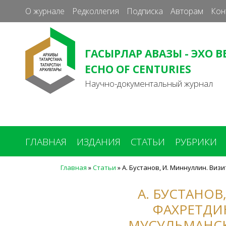
О журнале
Редколлегия
Подписка
Авторам
Кон
ГАСЫРЛАР АВАЗЫ - ЭХО В
ECHO OF CENTURIES
Научно-документальный журнал
ГЛАВНАЯ
ИЗДАНИЯ
СТАТЬИ
РУБРИКИ
Главная
»
Статьи
»
А. Бустанов, И. Миннуллин. Виз
Вы
здесь
А. БУСТАНОВ
ФАХРЕТДИН
МУСУЛЬМАНСК