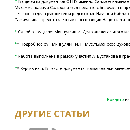
*
В одном из документов ОГПУ именно Салихов называется 
Мухамметкасима Салихова был недавно обнаружен в арх
секторе отдела рукописей и редких книг Научной библиот
Сафиуллина, представленным в экспозиции Национального м
*
См. об этом деле: Миннуллин И. Дело «нелегального медре
*
* Подробнее см.: Миннуллин И. Р. Мусульманское духовенс
*
Работа выполнена в рамках участия А. Бустанова в гр
*
* Курсив наш. В тексте документа подзаголовки вынесе
Войдите
и
ДРУГИЕ СТАТЬИ