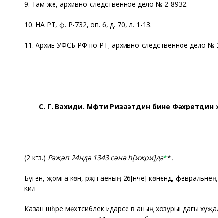
9. Там же, архивно-следственное дело № 2-8932.
10. НА РТ, ф. Р-732, оп. 6, д. 70, л. 1-13.
11. Архив УФСБ РФ по РТ, архивно-следственное дело № 
С. Г. Вахиди. Мөфти Ризаэтдин бине Фәхретдин
(2 кгз.)
Рәҗәп 24ндә 1343 сәнә һ[иҗри]дә
*
*
.
Бүген, җомга көн, рәҗәп аеның 26[нче] көнендә, февральнең 
килә.
Казан шәһәре мөхтәсиблек идарәсе вә аның хозурындагы хуҗ