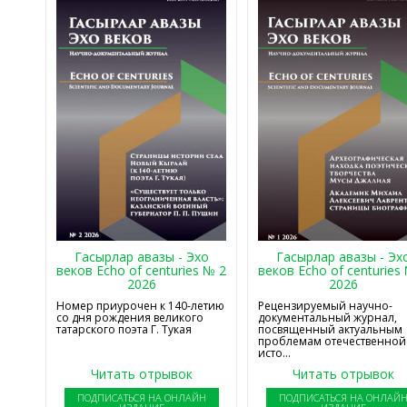
Гасырлар авазы - Эхо
Гасырлар авазы - Эх
веков Echo of centuries № 2
веков Echo of centuries
2026
2026
Номер приурочен к 140-летию
Рецензируемый научно-
со дня рождения великого
документальный журнал,
татарского поэта Г. Тукая
посвященный актуальным
проблемам отечественной
исто...
Читать отрывок
Читать отрывок
ПОДПИСАТЬСЯ НА ОНЛАЙН
ПОДПИСАТЬСЯ НА ОНЛАЙ