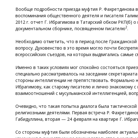
Вообще подробности приезда муфтия Р. Фахретдинова в
воспоминания общественного деятеля и писателя Галимджа
2012 г. отчет Г. Ибрагимова в Татарский обком РКП(б) о 
2
документальном сборнике, посвященном писателю
.
Необходимо отметить, что в период после Гражданской 
вопросу. Духовенство в это время могло почти беспреп
всероссийских съездов, на которых выдвигались самые с
Именно в таких условиях мог спокойно состояться приез
специально рассматривалось на заседании секретариата
стороны интеллигенции не препятствовать. Формально не
Ибрагимову, как старому писателю и лично знакомому с
взаимоотношений с мусульманской интеллигенцией, воп
Очевидно, что такая попытка диалога была тактической
религиозными деятелями. Первая встреча Р. Фахретдино
Габидуллина, вторая — 24 февраля на квартире Г. Ибраг
Со стороны муфтия были обозначены наиболее актуальны