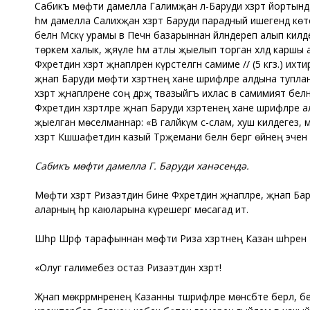
Сабикъ мөфти дамелла Галимҗан әл-Баруди хәзрәт йортында 
һәм дамелла Салихҗан хәзрәт Баруди парадный ишегендә кө
белән Мәскәү урамы вә Печән базарыннан әйләндереп алып ки
төркем халык, җәяүле һәм атлы җыелып торган хәлдә карш
Фәхретдин хәзрәт җәнапләренә күрсәтелгән самиме // (5 кгз.) 
җәнап Баруди мөфти хәзрәтнең ханәе шәрифәләре алдына тупл
хәзрәт җәнапләрене соң дәрәҗә тәвазыйгъ ихлас вә самимият б
Фәхретдин хәзрәтләре җәнап Баруди хәзрәтенең ханәе шәрифәл
җыелган мөселманнар: «Вә галәйкүм әс-сәлам, хуш килдегез, 
хәзрәт Кәшшафетдин казый Тәрҗемани белән бергә өйнең эчен
Сабикъ мөфти дамелла Г. Баруди ханәсендә.
Мөфти хәзрәт Ризаэтдин бине Фәхретдин җәнапләре, җәнап Бар
аларның һәр каюларына күрешергә мөсагадә итә.
Шәһәр Шәрәф тарафыннан мөфти Риза хәзрәтнең Казан шәһәренә
«Олуг галимебез остаз Ризаэтдин хәзрәт!
Җәнап мөкәррәмнәренең Казанны тәшрифләре мөнәсәбәте берлә, б