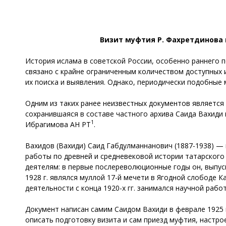
Визит муфтия Р. Фахретдинова в
История ислама в советской России, особенно раннего п
связано с крайне ограниченным количеством доступных и
их поиска и выявления. Однако, периодически подобные 
Одним из таких ранее неизвестных документов является 
сохранившаяся в составе частного архива Саида Вахиди 
1
Ибрагимова АН РТ
.
Вахидов (Вахиди) Саид Габдулманнанович (1887-1938) —
работы по древней и средневековой истории татарского
деятелям: в первые послереволюционные годы он, выпуск
1928 г. являлся муллой 17-й мечети в Ягодной слободе 
деятельности с конца 1920-х гг. занимался научной ра
Документ написан самим Саидом Вахиди в феврале 1925 г
описать подготовку визита и сам приезд муфтия, настро