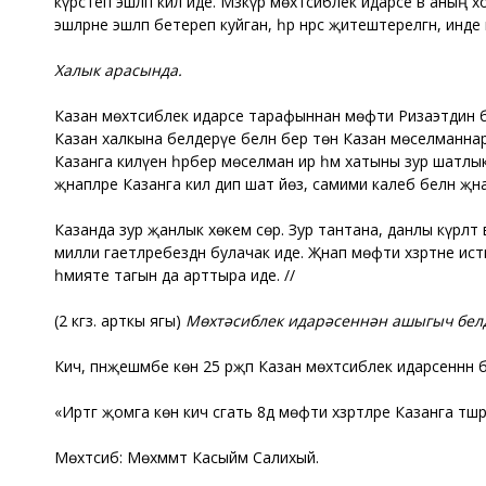
күрсәтеп эшләп килә иде. Мәзкүр мөхтәсиблек идарәсе вә ан
эшләрне эшләп бетереп куйган, һәр нәрсә җитештерелгән, инде м
Халык арасында.
Казан мөхтәсиблек идарәсе тарафыннан мөфти Ризаэтдин бине
Казан халкына белдерүе белән бер төн Казан мөселманнары
Казанга килүенә һәрбер мөселман ир һәм хатыны зур шатлык
җәнапләре Казанга килә дип шат йөз, самими калеб белән җәнап
Казанда зур җанлык хөкем сөрә. Зур тантана, данлы күрәләтә
милли гаетләребездән булачак иде. Җәнап мөфти хәзрәтне 
әһәмияте тагын да арттыра иде. //
(2 кгз. арткы ягы)
Мөхтәсиблек идарәсеннән ашыгыч бел
Кичә, пәнҗешәмбе көн 25 рәҗәп Казан мөхтәсиблек идарәсен
«Иртәгә җомга көн кич сәгать 8дә мөфти хәзрәтләре Казанга 
Мөхтәсиб: Мөхәммәт Касыйм Салихый.