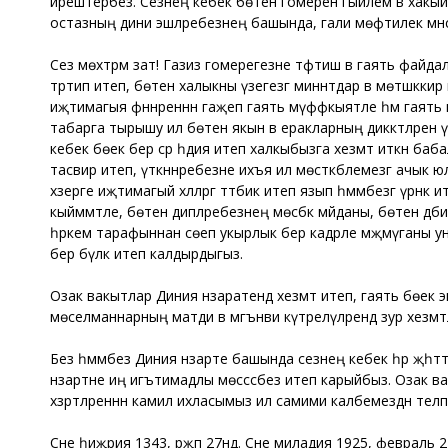
ирештерәбез. Сезнең кебек бөтен гомерен гыйлем вә хакыйкать
остазның дини эшләребезнең башында, гали мөфтилек мәнс
Сез мөхтәрәм зат! Газиз гомерегезне тәфтиш вә гаять файда
тәртип итеп, бөтен халыкны үзегезгә миннәтдар вә мөтәшәккир 
иҗтимагыя фәннәреннән гаҗәеп гаять мүәффәкыятле һәм гаять 
табарга тырышу илә бөтен якын вә еракларның диккәтләрен
кебек бөек бер әсәр һәдия итеп халкыбызга хезмәт иткән бабал
тасвир итеп, үткәннәребезне ихъя илә мөстәкбәлемезгә ачык ю
хәзерге иҗтимагый хәлләргә тәтбик итеп язып һәммәбезгә үр
кыйммәтле, бөтен әдипләребезнең мөсәбәкә мәйданы, бөтен әд
һәркем тарафыннан сөеп укырлык бер кадәрле мәҗмүганы ун е
бер бүләк итеп калдырдыгыз.
Озак вакытлар Диния нәзаратендә хезмәт итеп, гаять бөек эш
мөселманнарның матди вә мәгънәви күтәрелүләрендә зур хезмәтл
Без һәммәбез Диния нәзарәте башында сезнең кебек һәр җә
нәзарәтне иң игътимадлы мөәссәсәбез итеп карыйбыз. Озак ва
хәзрәтләреннән камил ихласымыз илә самими калбемездән телә
Сәнәе һиҗрия 1343, рәҗәп 27ндә. Сәнәе миладия 1925, февраль 21