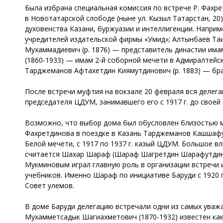
Была избрана специальная комиссия по встрече Р. Фахр
в Новотатарской слободе (ныне ул. Кызыл Татарстан, 20
духовенства Казани, буржуазии и интеллигенции. Наприме
учредителей издательской фирмы «Умид»; Алтынбаев Т
Мухаммадиевич (р. 1876) — представитель династии има
(1860-1933) — имам 2-й соборной мечети в Адмиралтейско
Тарджеманов Афтахетдин Киямутдинович (р. 1883) — бр
После встречи муфтия на вокзале 20 февраля вся делег
председателя ЦДУМ, занимавшего его с 1917 г. до своей 
Возможно, что выбор дома был обусловлен близостью м
Фахретдинова в поездке в Казань Тарджеманов Кашшафут
Белой мечети, с 1917 по 1937 г. казый ЦДУМ. Большое в
считается Шахар Шараф (Шараф Шагретдин Шарафутдинов
Мукминовым играл главную роль в организации встречи 
учебников. Именно Шараф по инициативе Баруди с 1920 
Совет улемов.
В доме Баруди делегацию встречали одни из самых уваж
Мухамметсадык Шагиахметович (1870-1932) известен как 