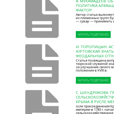
А. МУХАМАДЕЕВ. 
ПОЛИТИКА АЛМЫША
ФАКТОР
Автор статьи выясняе
из племенных групп бу
— сувар — принимать 
ЧИТАТЬ ПОДРОБНЕЕ
И. ТОРОПИЦЫН. АС
ЮРТОВСКАЯ ЗНАТЬ
ФЕОДАЛЬНЫХ ОТН
Статья посвящена воп
тюркской служилой зн
за улучшение своего 
положения в XVIII в.
ЧИТАТЬ ПОДРОБНЕЕ
С. ШЕНДРИКОВА.
СЕЛЬСКОХОЗЯЙСТ
КРЫМА В РУСЛЕ МЕ
осле присоединения Кр
империи в 1783 г. нача
сельскохозяйственное