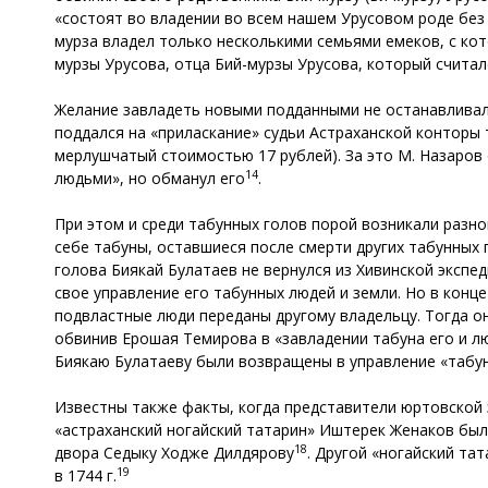
«состоят во владении во всем нашем Урусовом роде без 
мурза владел только несколькими семьями емеков, с кот
мурзы Урусова, отца Бий-мурзы Урусова, который счита
Желание завладеть новыми подданными не останавливало 
поддался на «приласкание» судьи Астраханской конторы 
мерлушчатый стоимостью 17 рублей). За это М. Назаров
14
людьми», но обманул его
.
При этом и среди табунных голов порой возникали разно
себе табуны, оставшиеся после смерти других табунных
голова Биякай Булатаев не вернулся из Хивинской экспе
свое управление его табунных людей и земли. Но в конце
подвластные люди переданы другому владельцу. Тогда он
обвинив Ерошая Темирова в «завладении табуна его и л
Биякаю Булатаеву были возвращены в управление «табун
Известны также факты, когда представители юртовской 
«астраханский ногайский татарин» Иштерек Женаков был
18
двора Седыку Ходже Дилдярову
. Другой «ногайский та
19
в 1744 г.