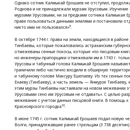
Однако сотник Калмыкай Ерошаев не отступил, продолжа
Роднова и не принадлежали мурзам Урусовым. Изучение П
мурзами Урусовыми, ни за предками сотника Калмыкая Ер
праве пользоваться данными землями и постановили отда
9
никто ими не пользовался»
.
В октябре 1744 г. права на земли, находящиеся в районе
Тинбаевы, которые пожаловались астраханским губернс
отмежеваны сенные покосы, которые «по писцовым книга
но инженеры-прапорщики отмежевали им в 1743 г. только
Урусовы и табунный голова Калмыкай Ерошаев называют 
граничили либо частично входили в обширную территори
и табунному голове Максуру Ешепаеву. Из тех сенных по
Енаеву (Тинбаеву), а часть земель — Янмурзе Тинбаеву,
этим мурзы Тинбаевы настаивали на новом межевании эти
Урусовыми сено им Урусовым не отдавать». С целью раз
межевание с учетом данных писцовой книги. В помощь к
10
Красноярского городка
.
В июне 1745 г. сотник Калмыкай Ерошаев подал новую ч
Волги, принадлежавшие ранее стрельцам (3 738 десятин).