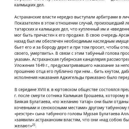
калмыцких дел.
Астраханские власти нередко выступали арбитрами в ли
Показателен в этом отношении случай, произошедший ле
татарских и калмыцких дел, что купленный им и «введенн
мог быть причастен к его продаже. В свою очередь Арс
назад был им обеспечен необходимым наследным имущест
бьет его и за бороду дерет и при том просит, чтобы оте
своего, умертвить». В связи с этим табунный голова про
указам». Астраханская губернская канцелярия рассмотре
Уложения 1649 г., предусматривавшего наказание за не
прошению отца его публично при нем… бить кнутом, даб
исполнения наказания Аджигельды приказано было переда
В середине XVIII в. в юртовском обществе состоялся пр
г. после смерти сотника Калмыкая Ерошаева, которому 
Биякая Булатаева, «по желанию татар» они были отданы
кочевными и сенокосными местами» другому табунному 
«реэстре» сына табунного головы Мурзая Булатаева Ал
«заявили» астраханским властям, что они «над собою б
25
желают»
.