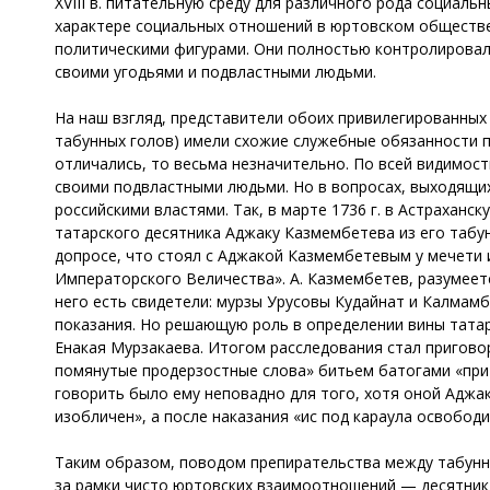
XVIII в. питательную среду для различного рода социал
характере социальных отношений в юртовском обществе
политическими фигурами. Они полностью контролировали
своими угодьями и подвластными людьми.
На наш взгляд, представители обоих привилегированных
табунных голов) имели схожие служебные обязанности п
отличались, то весьма незначительно. По всей видимост
своими подвластными людьми. Но в вопросах, выходящи
российскими властями. Так, в марте 1736 г. в Астрахан
татарского десятника Аджаку Казмембетева из его табун
допросе, что стоял с Аджакой Казмембетевым у мечети и
Императорского Величества». А. Казмембетев, разумеетс
него есть свидетели: мурзы Урусовы Кудайнат и Калмамбе
показания. Но решающую роль в определении вины татар
Енакая Мурзакаева. Итогом расследования стал приговор
помянутые продерзостные слова» битьем батогами «при с
говорить было ему неповадно для того, хотя оной Аджак
изобличен», а после наказания «ис под караула освобод
Таким образом, поводом препирательства между табунны
за рамки чисто юртовских взаимоотношений — десятник 