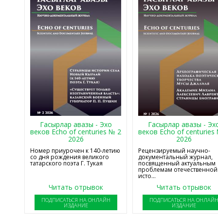
Гасырлар авазы - Эхо
Гасырлар авазы - Эх
веков Echo of centuries № 2
веков Echo of centuries
2026
2026
Номер приурочен к 140-летию
Рецензируемый научно-
со дня рождения великого
документальный журнал,
татарского поэта Г. Тукая
посвященный актуальным
проблемам отечественной
исто...
Читать отрывок
Читать отрывок
ПОДПИСАТЬСЯ НА ОНЛАЙН
ПОДПИСАТЬСЯ НА ОНЛАЙ
ИЗДАНИЕ
ИЗДАНИЕ