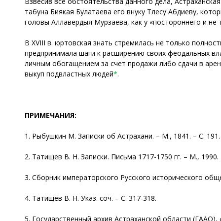
Взвесив все обстоятельства данного дела, Астраханская 
табуна Биякая Булатаева его внуку Тлесу Абдиеву, кото
головы Аллавердыя Мурзаева, как у «постороннего и не
В XVIII в. юртовская знать стремилась не только полно
предпринимала шаги к расширению своих феодальных вл
личным обогащением за счет продажи либо сдачи в арен
выкуп подвластных людей
*
.
ПРИМЕЧАНИЯ:
1. Рыбушкин М. Записки об Астрахани. – М., 1841. – С. 191.
2. Татищев В. Н. Записки. Письма 1717-1750 гг. – М., 1990.
3. Сборник императорского Русского исторического общест
4. Татищев В. Н. Указ. соч. – С. 317-318.
5. Государственный архив Астраханской области (ГААО), ф. 3