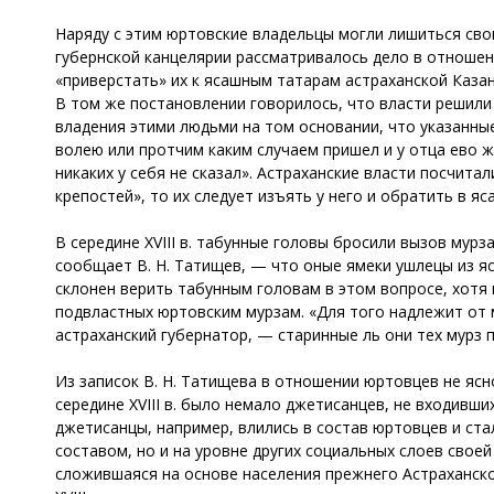
Наряду с этим юртовские владельцы могли лишиться своих
губернской канцелярии рассматривалось дело в отношен
«приверстать» их к ясашным татарам астраханской Каза
В том же постановлении говорилось, что власти решили 
владения этими людьми на том основании, что указанные 
волею или протчим каким случаем пришел и у отца ево жи
никаких у себя не сказал». Астраханские власти посчита
крепостей», то их следует изъять у него и обратить в я
В середине XVIII в. табунные головы бросили вызов мур
сообщает В. Н. Татищев, — что оные ямеки ушлецы из яс
склонен верить табунным головам в этом вопросе, хотя 
подвластных юртовским мурзам. «Для того надлежит от 
астраханский губернатор, — старинные ль они тех мурз
Из записок В. Н. Татищева в отношении юртовцев не ясн
середине XVIII в. было немало джетисанцев, не входивши
джетисанцы, например, влились в состав юртовцев и ст
составом, но и на уровне других социальных слоев свое
сложившаяся на основе населения прежнего Астраханског