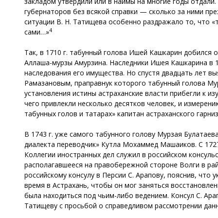
закладом утвердили или в наймы на многие годы отдали.
губернаторов без всякой справки — сколько за ними пр
ситуации В. Н. Татищева особенно раздражало то, что 
4
сами…»
Так, в 1710 г. табунный голова Ишей Кашкарин добился 
Аллаша-мурзы Амурзина. Наследники Ишея Кашкарина в 17
наследования его имущества. Но спустя двадцать лет в
Рамазановым, праправнук которого табунный голова Мур
установления истины астраханские власти прибегли к изу
чего привлекли несколько десятков человек, и измерени
табунных голов и татарах» капитан астраханского гарни
В 1743 г. уже самого табунного голову Мурзая Булатаев
диалекта переводчик» Кутла Мохаммед Машаиков. С 1727 
Коллегии иностранных дел служил в российском консульс
располагавшееся на правобережной стороне Волги в рай
российскому консулу в Персии С. Арапову, пояснив, что 
время в Астрахань, чтобы он мог заняться восстановлен
была находиться под чьим-либо ведением. Консул С. Ара
Татищеву с просьбой о справедливом рассмотрении дан