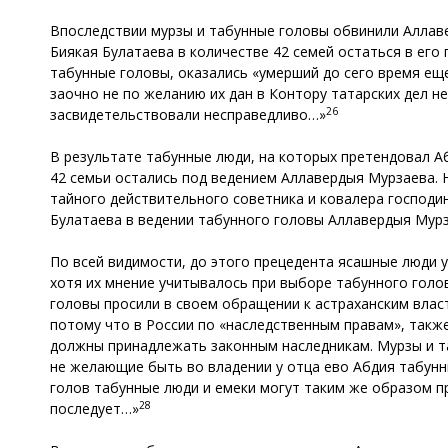
Впоследствии мурзы и табунные головы обвинили Аллаве
Биякая Булатаева в количестве 42 семей остаться в его 
табунные головы, оказались «умерший до сего время еще 
заочно не по желанию их дан в Контору татарских дел не
26
засвидетельствовали несправедливо…»
В результате табунные люди, на которых претендовал Аб
42 семьи остались под ведением Аллавердыя Мурзаева. Н
тайного действительного советника и ковалера господи
Булатаева в ведении табунного головы Аллавердыя Мур
По всей видимости, до этого прецедента ясашные люди у
хотя их мнение учитывалось при выборе табунного голов
головы просили в своем обращении к астраханским власт
потому что в России по «наследственным правам», такж
должны принадлежать законным наследникам. Мурзы и т
не желающие быть во владении у отца ево Абдия табунны
голов табунные люди и емеки могут таким же образом п
28
последует…»