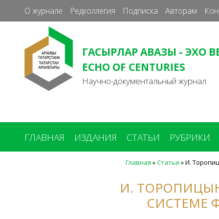
О журнале
Редколлегия
Подписка
Авторам
Кон
ГАСЫРЛАР АВАЗЫ - ЭХО В
ECHO OF CENTURIES
Научно-документальный журнал
ГЛАВНАЯ
ИЗДАНИЯ
СТАТЬИ
РУБРИКИ
Главная
»
Статьи
»
И. Торопиц
Вы
здесь
И. ТОРОПИЦЫН
СИСТЕМЕ Ф