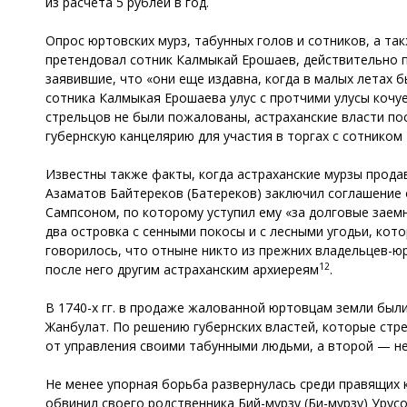
из расчета 5 рублей в год.
Опрос юртовских мурз, табунных голов и сотников, а та
претендовал сотник Калмыкай Ерошаев, действительно п
заявившие, что «они еще издавна, когда в малых летах 
сотника Калмыкая Ерошаева улус с протчими улусы кочуе
стрельцов не были пожалованы, астраханские власти по
губернскую канцелярию для участия в торгах с сотник
Известны также факты, когда астраханские мурзы продав
Азаматов Байтереков (Батереков) заключил соглашение 
Сампсоном, по которому уступил ему «за долговые заемн
два островка с сенными покосы и с лесными угодьи, котор
говорилось, что отныне никто из прежних владельцев-юр
12
после него другим астраханским архиереям
.
В 1740-х гг. в продаже жалованной юртовцам земли был
Жанбулат. По решению губернских властей, которые стр
от управления своими табунными людьми, а второй — не
Не менее упорная борьба развернулась среди правящих кр
обвинил своего родственника Бий-мурзу (Би-мурзу) Урусо