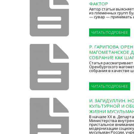
ФАКТОР
Автор статьи выясняе
из племенных групп бу
— сувар — принимать 
ЧИТАТЬ ПОДРОБНЕЕ
Р. ГАРИПОВА. ОРЕ
МАГОМЕТАНСКОЕ 
СОБРАНИЕ КАК ША
Статья рассматривает
Оренбургского магоме
собрания в качестве ш
ЧИТАТЬ ПОДРОБНЕЕ
И. ЗАГИДУЛЛИН. Н
КУЛЬТУРНОЙ И О
ЖИЗНИ МУСУЛЬМАН
В начале XX в. Департ
Министерства внутрен
пристальное внимание
модернизации социоку
мусульман России, уч