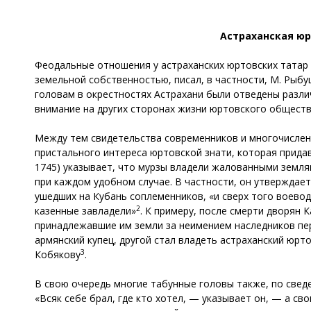
Астраханская ю
Феодальные отношения у астраханских юртовских татар 
земельной собственностью, писал, в частности, М. Рыбуш
головам в окрестностях Астрахани были отведены разл
внимание на других сторонах жизни юртовского обществ
Между тем свидетельства современников и многочислен
пристального интереса юртовской знати, которая придав
1745) указывает, что мурзы владели жалованными земл
при каждом удобном случае. В частности, он утверждает
ушедших на Кубань соплеменников, «и сверх того воево
2
казенные завладели»
. К примеру, после смерти дворян
принадлежавшие им земли за неимением наследников пе
армянский купец, другой стал владеть астраханский юрт
3
Кобякову
.
В свою очередь многие табунные головы также, по сведе
«Всяк себе брал, где кто хотел, — указывает он, — а св