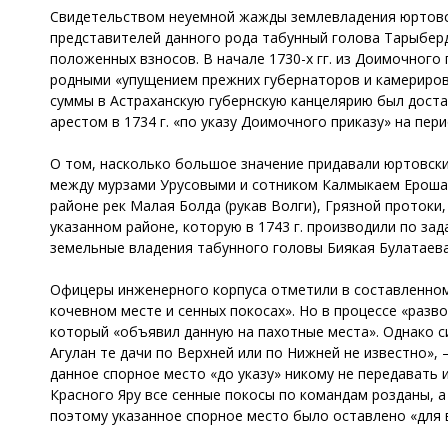
Свидетельством неуемной жажды землевладения юртовск
представителей данного рода табунный голова Тарыберде
положенных взносов. В начале 1730-х гг. из Доимочного
родными «упущением прежних губернаторов и камериров 
суммы в Астраханскую губернскую канцелярию был дост
арестом в 1734 г. «по указу Доимочного приказу» на пер
О том, насколько большое значение придавали юртовски
между мурзами Урусовыми и сотником Калмыкаем Ерошае
районе рек Малая Болда (рукав Волги), Грязной протоки
указанном районе, которую в 1743 г. производили по з
земельные владения табунного головы Биякая Булатаева
Офицеры инженерного корпуса отметили в составленном 
кочевном месте и сенных покосах». Но в процессе «разв
который «объявил данную на пахотные места». Однако си
Агулан те дачи по Верхней или по Нижней не известно»
данное спорное место «до указу» никому не передавать 
Красного Яру все сенные покосы по командам розданы, а
поэтому указанное спорное место было оставлено «для