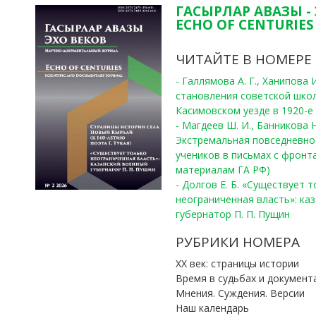
ГАСЫРЛАР АВАЗЫ -
ECHO OF CENTURIES 
ЧИТАЙТЕ В НОМЕРЕ
- Галлямова А. Г., Ханипова
становления советской шко
Касимовском уезде в 1920-е 
- Магдеев Ш. И., Банникова Н
Экстремальная повседневно
учеников в письмах с фронта
материалам ГА РФ)
- Долгов Е. Б. «Существует 
неограниченная власть»: ка
губернатор П. П. Пущин
РУБРИКИ НОМЕРА
ХХ век: страницы истории
Время в судьбах и документ
Мнения. Суждения. Версии
Наш календарь