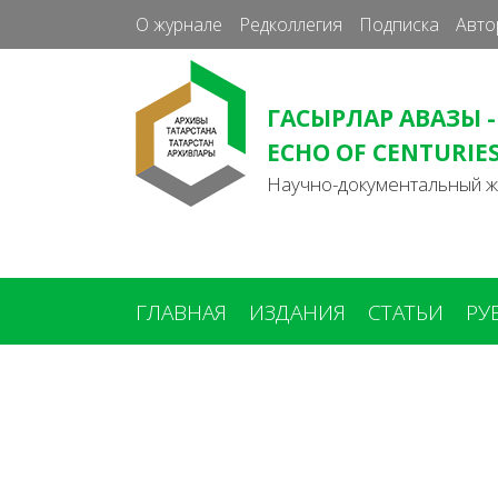
О журнале
Редколлегия
Подписка
Авто
ГАСЫРЛАР АВАЗЫ -
ECHO OF CENTURIE
Научно-документальный 
ГЛАВНАЯ
ИЗДАНИЯ
СТАТЬИ
РУ
Вы
здесь