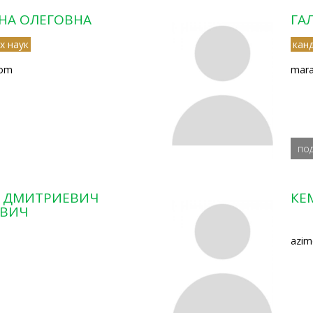
НА ОЛЕГОВНА
ГА
х наук
кан
com
mara
по
 ДМИТРИЕВИЧ
КЕ
ЕВИЧ
аzim
u