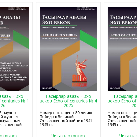
авазы - Эхо
Гасырлар авазы - Эхо
Гасырлар а
 centuries № 1
веков Echo of centuries № 4
веков Echo of
026
2025
20
 научно-
Номер посвящен к 80-летию
Номер посвящен
й журнал,
Победы в Великой
Победы в Вели
актуальным
Отечественной войне в 1941-
Отечественной 
ечественной
1945 гг.
1945 гг.
 отрывок
Читать отрывок
Читать 