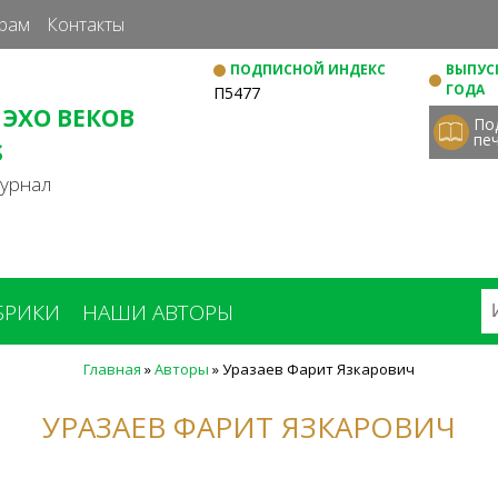
Перейти
рам
Контакты
к
ПОДПИСНОЙ ИНДЕКС
ВЫПУСК
основному
ГОДА
П5477
содержанию
 ЭХО ВЕКОВ
По
пе
S
журнал
БРИКИ
НАШИ АВТОРЫ
Главная
»
Авторы
»
Уразаев Фарит Язкарович
УРАЗАЕВ ФАРИТ ЯЗКАРОВИЧ