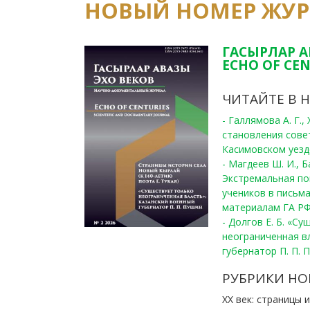
НОВЫЙ НОМЕР ЖУ
ГАСЫРЛАР А
ECHO OF CEN
ЧИТАЙТЕ В 
- Галлямова А. Г.
становления сове
Касимовском уезде
- Магдеев Ш. И., Б
Экстремальная по
учеников в письма
материалам ГА РФ
- Долгов Е. Б. «С
неограниченная в
губернатор П. П. 
РУБРИКИ НО
ХХ век: страницы 