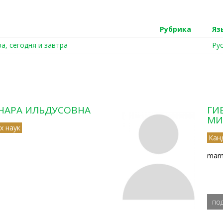
Рубрика
Яз
а, сегодня и завтра
Ру
НАРА ИЛЬДУСОВНА
ГИ
МИ
х наук
Кан
marm
по