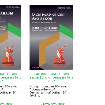
Гасырлар авазы - Эхо
вазы - Эхо
веков Echo of centuries № 2
 centuries № 3
2025
25
Номер посвящен 80-летию
 к 80-летию
Победы в Великой
кой
Отечественной войне 1941-
войне в 1941-
1945 гг.
отрывок
Читать отрывок