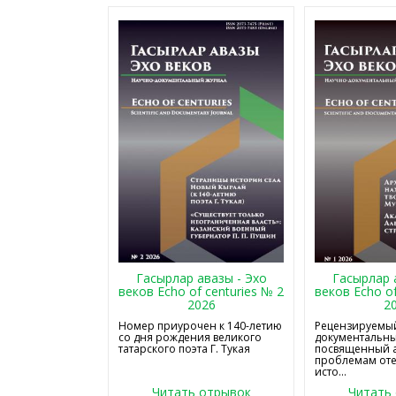
Гасырлар авазы - Эхо
Гасырлар 
веков Echo of centuries № 2
веков Echo of
2026
2
Номер приурочен к 140-летию
Рецензируемый
со дня рождения великого
документальны
татарского поэта Г. Тукая
посвященный 
проблемам от
исто...
Читать отрывок
Читать