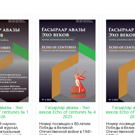
авазы - Эхо
Гасырлар авазы - Эхо
Гасырлар а
 centuries № 1
веков Echo of centuries № 4
веков Echo of
026
2025
20
 научно-
Номер посвящен к 80-летию
Номер посвящен
й журнал,
Победы в Великой
Победы в Вели
актуальным
Отечественной войне в 1941-
Отечественной 