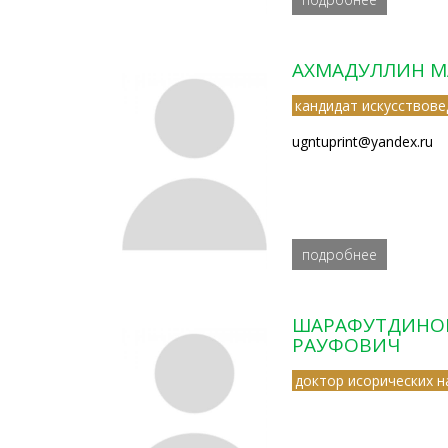
АХМАДУЛЛИН М
кандидат искусствове
ugntuprint@yandex.ru
подробнее
ШАРАФУТДИНО
РАУФОВИЧ
доктор исорических н