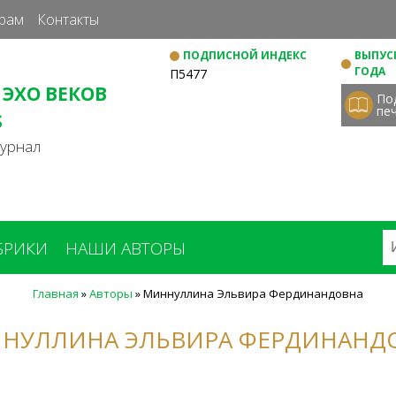
Перейти
рам
Контакты
к
ПОДПИСНОЙ ИНДЕКС
ВЫПУСК
основному
ГОДА
П5477
содержанию
 ЭХО ВЕКОВ
По
пе
S
журнал
БРИКИ
НАШИ АВТОРЫ
Главная
»
Авторы
»
Миннуллина Эльвира Фердинандовна
НУЛЛИНА ЭЛЬВИРА ФЕРДИНАНД