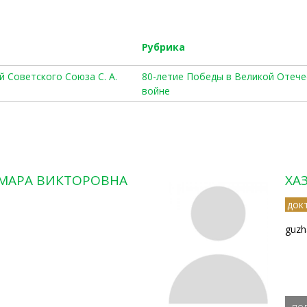
Рубрика
й Советского Союза С. А.
80-летие Победы в Великой Отеч
войне
МАРА ВИКТОРОВНА
ХА
док
guzh
по