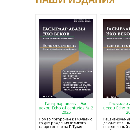
Гасырлар авазы - Эхо
Гасырлар 
веков Echo of centuries № 2
веков Echo of
2026
2
Номер приурочен к 140-летию
Рецензируемый
со дня рождения великого
документальны
татарского поэта Г. Тукая
посвященный 