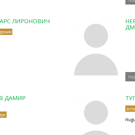
АРС ЛИРОНОВИЧ
НЕ
ДМ
дения
по
В ДАМИР
ТУ
асп
аук
rtug