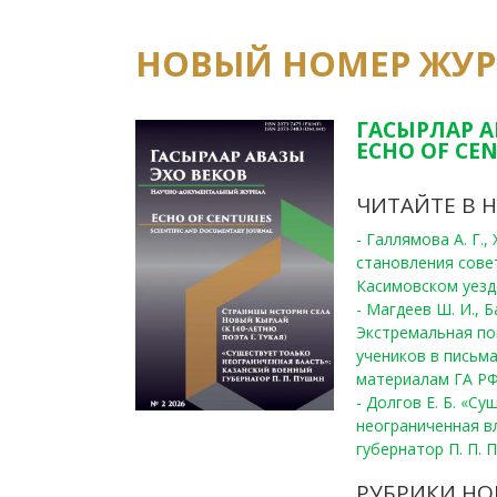
НОВЫЙ НОМЕР ЖУ
ГАСЫРЛАР А
ECHO OF CEN
ЧИТАЙТЕ В 
- Галлямова А. Г.
становления сове
Касимовском уезде
- Магдеев Ш. И., Б
Экстремальная по
учеников в письма
материалам ГА РФ
- Долгов Е. Б. «С
неограниченная в
губернатор П. П. 
РУБРИКИ НО