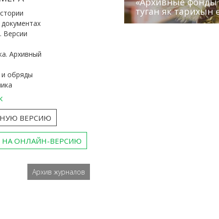
«Архивные фонды –
Архивисты рассказ
Эхо веков» встрет
туган як тарихын 
Госархива
(КХТИ)
«Мир архивов скво
истории
и документах
. Версии
ка. Архивный
 и обряды
ника
к
ТНУЮ ВЕРСИЮ
 НА ОНЛАЙН-ВЕРСИЮ
Архив журналов