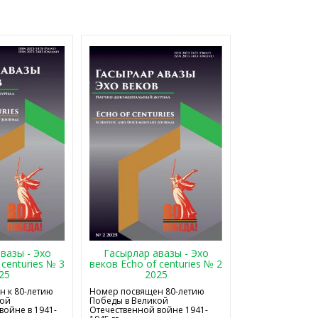
Гасырлар авазы - Эхо
вазы - Эхо
веков Echo of centuries № 2
 centuries № 3
2025
25
Номер посвящен 80-летию
 к 80-летию
Победы в Великой
кой
Отечественной войне 1941-
войне в 1941-