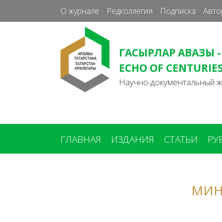
О журнале
Редколлегия
Подписка
Авто
ГАСЫРЛАР АВАЗЫ -
ECHO OF CENTURIE
Научно-документальный 
ГЛАВНАЯ
ИЗДАНИЯ
СТАТЬИ
РУ
Вы
здесь
МИН