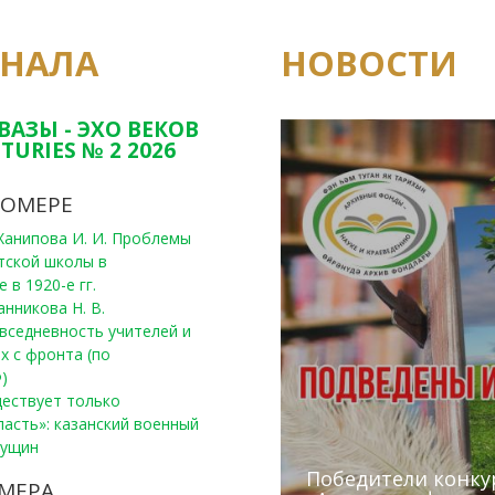
РНАЛА
НОВОСТИ
Юным исследовате
конкурсах Татарс
ВАЗЫ - ЭХО ВЕКОВ
TURIES № 2 2026
НОМЕРЕ
, Ханипова И. И. Проблемы
тской школы в
 в 1920-е гг.
анникова Н. В.
вседневность учителей и
х с фронта (по
)
уществует только
ласть»: казанский военный
Пущин
Победители конку
Сотрудники редак
МЕРА